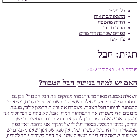
על עצמי
הרצאות/סדנאות
חוויות מהשטח
תוכניות רדיו
ספרים שכתבה דר' מרום
צור קשר
תגית:
חבל
פורסם ב
23 באוגוסט 2022
האם יש למהר בניתוק חבל הטבור?
השאלה נשמעת מאוד מדעית: מתי מנתקים את חבל הטבור? אכן גם
בתחום המדע המדויק נשאלה השאלה וגם שם על פי מחקרים, נמצא כי
ההמתנה לחיתוך חבל הטבור, משפרת את זרימת החמצן לילוד, מונעת
סיבוכים ואף משפרת את התפתחות המוח. אבל, לא בתחום הפיזיולוגי אני
עוסקת ואני שואלת האם נכון לנתק את חבל הטבור מתישהו במשך
החיים, במובן המנטלי. בספרי "גלגולו של חינוך" אני כותבת "אין ספק
שמעשיי הוריי היו סימן לעשייה שלי. אין ספק שלחינוך שאנו מקבלים יש
משמעות שבאה לידי ביטוי בעשייה שלנו. אם היינו קשובים יותר להורינו,