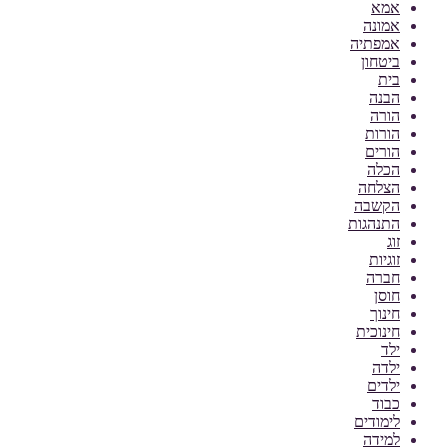
אמא
אמונה
אמפתיה
ביטחון
בית
הבנה
הורה
הורות
הורים
הכלה
הצלחה
הקשבה
התנהגות
זוג
זוגיות
חברה
חוסן
חינוך
חינוכית
ילד
ילדה
ילדים
כבוד
לימודים
למידה