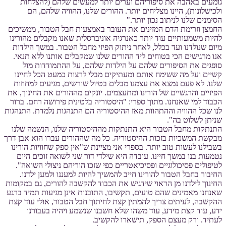
גומעים באהבה את סיפוריהם וערים יותר למעשים שלהם (להצלחות
ולכישלונות), היינו מצליחים יותר. ההורים שלנו, ההוויה שלהם, הם
הסימנים שלנו לניתוב נכון יותר."
החמצן וזרימת הדם המזינים את העובר באמצעות חבל הטבור, ממשיכים
להיות משמעותיים עוד יותר כאנרגיה אוניברסלית שאנו מקבלים מהורינו
מיום שנולדנו ועד בכלל, לאחר ניתוק הפיזי מחבל הטבור. במשך הילדות
אנו מרגישים הכי בטוחים ליד ההורים שלנו שמקבלים אותנו ללא תנאי.
סופגים את הסיפורים שלהם על הילדות שלהם, על ההתמודדות מול
קשיים ועל מה ששימח אותם ומעתיקים מבלי לרצות כמעט הכל לחיינו
שלנו. לא פעם נמצא את עצמנו מבלים בטיול שורשים, מגיעים למחוזות
הפיזיים והרגשיים של הורינו ומתעצמים. יונקים מההורים את החינוך, את
הכבוד למי שאנחנו. מתוך ספרי: "היסטוריה בלטינית פירושה רחם. ברור
לנו שכל ההוויה וההתהוות מאז ההיסטוריה הם התנהגות נלמדת. התנהגות
שניתן לשלוט בה".
התנתקות מחבל הטבור היא התנתקות מההיסטוריה שלנו, הנשמה שלנו
מבקשת המשכיות בזכות ההיסטוריה. כל מה שההורים עברו הוא אבן דרך
בשבילנו לעשות טוב יותר. בספרי אני מציינת ש"אין ספק שחוויות הורינו
נטמעות בנו במשך חיינו. עובדה היא שילדי דור שני לשואה זוכים היום
לטיפולים פסיכולוגיים ופסיכיאטריים כפי שזכו הוריהם ניצולי השואה".
החיבור בחבל הטבור להורינו חייב להמשיך להיות למעננו ולמען ילדנו.
החינוך לילדנו מן הראוי שידגיש את הכבוד להקשבה להורים, גם במקומות
שאנחנו מאמינים שהם טועים, תקשיבו, התובנות אינן מגיעות תמיד ברגע
ההקשבה, לעיתים צריך להמתין קצת לחיתוך חבל הטבור, אולי עוד קצת
ידע, עוד קצת מידע, עוד משהו שלא חשבנו שנשמע ויהיה בעבורנו
לעתיד. ורק מעצם הספק, תישארו להקשיב.