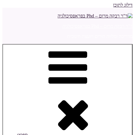
דילוג לתוכן
ד"ר רבקה מרום – Phd בפראפסיכולגיה
מדריכה ומלווה הורים ויועצת חינוכית
תפריט