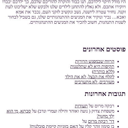
היו מודל חיקוי לילדכם, תנו כבוד והוקרה להוריכם שלכם, כך ילדכם יכבדו
ויוקירו אתכם. ולא נאלץ להתחנן לילדים שלנו ולבקש שלא ישליכונו לעת
זקנה. נחזיר עטרה ליושנה, נשב ונקשיב לזקני העם, נכבד את אמא
ואבא… נכיר ונוקיר את המניעים ההתנהגותיים שלנו, גם בשביל לבחור
לשנות התנהגות, חשוב להכיר את המניעים ההתנהגותיים.
פוסטים אחרונים
הרווח שבמפגש הדורות
תקיפות היא לא שתלטנות
(ללא כותרת)
לקלף את הבצל, לא את הילד
מעורבים, לא מתערבים
תגובות אחרונות
רבקה מרום
על
תעודות
משפחת צדוק ( נועה ואוהד והילה ועמרי ונדב)
על
סָבְתָא, מִי הוּא
יֶלֶד מְחֻנָּךְ?
דר' רבקה מרום
על
בן סימון זוהר קלין
על
האם בזוגיות קיימת סובלנות?