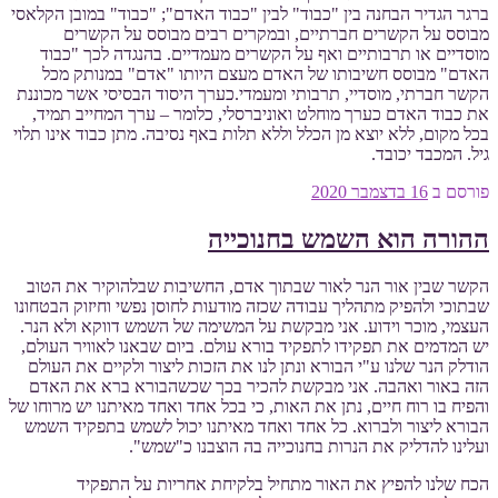
ברגר הגדיר הבחנה בין "כבוד" לבין "כבוד האדם"; "כבוד" במובן הקלאסי
מבוסס על הקשרים חברתיים, ובמקרים רבים מבוסס על הקשרים
מוסדיים או תרבותיים ואף על הקשרים מעמדיים. בהנגדה לכך "כבוד
האדם" מבוסס חשיבותו של האדם מעצם היותו "אדם" במנותק מכל
הקשר חברתי, מוסדיי, תרבותי ומעמדי.כערך היסוד הבסיסי אשר מכוננת
את כבוד האדם כערך מוחלט ואוניברסלי, כלומר – ערך המחייב תמיד,
בכל מקום, ללא יוצא מן הכלל וללא תלות באף נסיבה. מתן כבוד אינו תלוי
גיל. המכבד יכובד.
פורסם ב
16 בדצמבר 2020
ההורה הוא השמש בחנוכייה
הקשר שבין אור הנר לאור שבתוך אדם, החשיבות שבלהוקיר את הטוב
שבתוכי ולהפיק מתהליך עבודה שכזה מודעות לחוסן נפשי וחיזוק הבטחונו
העצמי, מוכר וידוע. אני מבקשת על המשימה של השמש דווקא ולא הנר.
יש המדמים את תפקידו לתפקיד בורא עולם. ביום שבאנו לאוויר העולם,
הודלק הנר שלנו ע"י הבורא ונתן לנו את הזכות ליצור ולקיים את העולם
הזה באור ואהבה. אני מבקשת להכיר בכך שכשהבורא ברא את האדם
והפיח בו רוח חיים, נתן את האות, כי בכל אחד ואחד מאיתנו יש מרוחו של
הבורא ליצור ולברוא. כל אחד ואחד מאיתנו יכול לשמש בתפקיד השמש
ועלינו להדליק את הנרות בחנוכייה בה הוצבנו כ"שמש".
הכח שלנו להפיץ את האור מתחיל בלקיחת אחריות על התפקיד