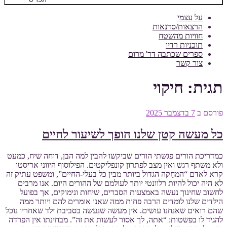
על עצמי
הרצאות/סדנאות
חוויות מהשטח
תוכניות רדיו
ספרים שכתבה דר' מרום
צור קשר
תגית:
חיקוי
פורסם ב
7 בדצמבר 2025
כל מעשה קטן שלנו הופך לשיעור לחיים
כמדריכת הורים פגשתי הורים שביקשו להבין למה הבן, דוחה שיח, כמעט
ולא משתף רגש ואין מצב לפתרון קונפליקטים. הפילוסוף היווני אריסטו
קרא לאדם “המחַקה הגדול ביותר מבין כל בעלי-החיים”, ומשפט עתיק זה
לא היה יכול להיות רלוונטי יותר לעולמם של ההורים היום. אנו מרבים
לחשוב שחינוך נעשה באמצעות הסברים, שיחות ונימוקים, אך בפועל
הילדים שלנו לומדים הרבה פחות ממה שאנו אומרים להם ויותר ממה
שהם רואים שאנחנו עושים. אין מעשה שנעשה בסביבת ילד שאחריו נוכל
להגיד לו בפשטות: “אתה, לך אסור לעשות את זה”. מבחינתו אין הפרדה