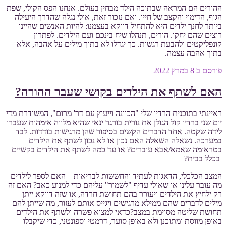
ההורים הם המראה שבתוכה הילד מבחין בעולם. אנחנו הפס הקולי, שפת
הגוף, הדימוי והקצב של חייו. ואם נזכור זאת, אולי נגלה שהדרך היעילה
ביותר לחנך ילדים היא להתחיל דווקא בעצמנו: להיות האנשים שהיינו
רוצים שהם יחקו. הורים, תנהלו שיח בינכם ועם הילדים. לפתרון
קונפליקטים ולהבעת רגשות. כך יגדלו לא בתוך מילים על אהבה, אלא
בתוך אהבה עצמה.
פורסם ב
8 במרץ 2022
האם לשתף את הילדים בקושי שעבר ההורה?
ראיינתי בתוכנית הרדיו שלי "הכוונה וייעוץ עם דר' מרום", המשודרת מדי
יום שני ברדיו קול הגולן את נורית בורגר ינאי שהיא מלווה אימהות שעברו
לידה שקטה. אחד הדברים הקשים בסיפור שהן מרגישות בודדות. לבד
במערכה. נשאלה השאלה האם נכון או לא נכון לשתף את הילדים
בטראומה שאמא/אבא עוברים? או עד כמה לשתף את הילדים בקשיים
בכלל בבית?
המצב הכלכלי, הדאגות לעתיד והחששות לבריאות – האם לספר לילדים
מה עובר עלינו או שאולי עדיף "לשמור" עליהם כדי למנוע כאב? האם זה
רק ילחיץ את הילדים ויעורר בהם תחושת חרדה, או שזה דווקא ייתן
מילים לדברים שהם ממילא מרגישים ויגייס אותם לעזור, מה שייתן להם
תחושת שליטה מסוימת במצב?כדאי למצוא פשרה ולשתף את הילדים
באופן מווסת ומתוכנן ולא באופן סוער, דרמטי וספונטני, כדי שיקבלו