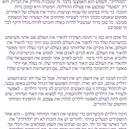
"המדליק". השמש הוא האמצעי בלבד. זה שטכנית מדליק את הנרות. הוא
רק "הפועל" שמבצע את פעולת ההדלקה. המטרה היא כמובן נרות
חנוכה. כך נהיה במקום של ענווה וצניעות, נוקיר את פועלם של האחרים
ממקום שאנחנו מכווני הדרך לעשייה ומחזקים את העשייה של הנשמות
סביבנו. כל שכן ברור שבשביל להיות כאלה חובתנו להיות מודל חיקוי לכל
מי שסביבנו.
כל אדם הוא כמו נר חנוכה.תפקידו להאיר את העולם.אם אתה משתמש
בכישרונות שלך כדי להפוך את העולם למקום טוב יותר וכדי להאיר את
העולם, אתה מקיים את שליחותך כאן בעולם.יש דבר נעלה יותר מאשר
להאיר את העולם, והוא לגרום לאדם אחר, לממש את הכישרונות שלו
ולהביא אותם לידי ביטוי. לגרום לאדם אחר לממש את הפוטנציאל שלו,
ולהאיר את העולם עם האור האישי והמיוחד שלו, זה נעלה אף יותר
מאשר רק להתמקד בלהאיר את העולם, עם הכישרונות האישיים שלך!
לנרות חנוכה יש את השמן ויש את הפתיל, אבל כל עוד לא יבוא השמש
וידליק אותם, הם לא יאירו, למרות הפוטנציאל הגדול שלהם.באופן טבעי,
יש להתחיל עבודה זו עם האנשים הקרובים לנו ביותר הילדים – לאפשר
ולעודד את הילדים לחקור ולהתנסות, כדי למצוא את האור המיוחד, שיש
להם לתת לעולם.לאפשר לילדים לגלות את עצמם, זה התפקיד המיוחד
והחשוב של ההורים.
חינוך הילדים והכשרתם כדי שיפיצו את האור המיוחד שלהם – הוא אחד
התפקידים הנעלים ביותר. להורים יש את הזכות לא רק “להדליק” את
הנר האישי של כל ילד, הם גם יוצקים את השמן וממלאים את הכלי של