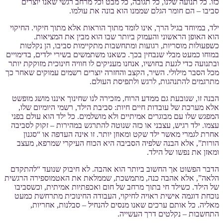
כזו. כל תנועה שלנו, כל תגובה, כל מבט וכל מרחב רגשי שאנו יוצרים
סביבו – הם חומר הגלם שממנו הוא בונה את עולמו.
ילד, במיוחד בגיל הרך, אינו לומד מתוך הוראות אלא מתוך חיקוי. החיקוי
הוא האופן הראשוני והעמוק ביותר שבו הוא מבין את המציאות.
כשפעולות מוסריות, רגועות ומתחשבות מתקיימות סביבו, הן נקלטות
במוחו כמעט מבלי שנבחין בכך. כשאנו משתמשים בשירי ילדים, בדימויים
ובתנועה כדי לגעת בחושיו, אנחנו מעניקים לו חוויה חינוכית מזוקקת יותר
מכל הסבר מילולי. השיר, הקצב והחזרה יוצרים רשמים עמוקים שאחר כך
מתרגמים להתנהגות, לרגש ולתפיסת העולם.
הבנה זו, שנובעת גם ממדע הרוח, מזכירה לנו שחינוך איננו מושג מופשט
אלא מערכת של עובדות חיים חיות: סביבת הילד, רשמי היומיום שלו,
המפגש שלו עם מבוגרים אמיתיים ולא מושלמים. כל ילד הוא עולם בפני
עצמו. ילד רגיש, עצבני או כזה שנוטה להתרגש במהירות – זקוק לסביבה
אחרת לגמרי מאשר ילד שקט ומאוזן יותר. זו אינה העדפה או “סגנון
הורות”, אלא הבנה שלפיה הסביבה היא הכוח העיקרי שמרפא, מעצב
ומאזן את נפשו של הילד.
הדבר הפשוט אך החשוב ביותר הוא אהבה. לא חיבוק שנועד “להתקדם
הלאה”, אלא אהבה כנה, מתמשכת, שממלאת את האטמוספירה הרגשית
של הילד. כשילד חי בתוך מרחב של חום ואכפתיות אמיתית, וכשסביבו
נוכחת דוגמה אישית ראויה לחיקוי, העבודה החינוכית מתרחשת כמעט
מאליה. כל אותם ערכים שאנו מנסים להנחיל – סבלנות, אחריות,
התחשבות – נקלטים דרך העשייה.