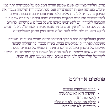
פרופ' רולידר מציין לא פעם שסגנון הורות המבוסס על סמכותיות יתר כמו:
שימוש בענישה גופנית והתפרצויות זעם בלתי מבוקרות ואלימות מגביר את
הסיכון שהילד יגדל להיות אלים כלפי אחיו וחבריו בבית הספר. חשוב
להבין ששינוי התנהגות מתקיים בחשיבה יתרה ובתכנון מוקדם של ארגון
הסביבה ללמידה. יש להשתמש באופן מושכל בכלים שברשותנו כהורים.
גם בקבלה כתוב: "שאין חבוש מתיר עצמו מבית האסורים". לא להתבייש
לבקש סיוע בקבלת כלים להתנהלות נכונה בזמן פתרון קונפליקטים.
פתרון קונפליקטים הוא תהליך הבנייתי לחיים טובים ובטוחים. חשיבה
מושכלת לפתרון קונפליקטים בבית, בשיח מכבד, בהתנהלות שבאה
ממקום של ביטחון ואמונה שיושרה ומנוחת הנפש של ההורים בעלת
השפעה שאינה משתמעת לשני פנים על השתיל הרך שמתבונן בנו, יביאו
לחייו של הילד שלנו ולנו, חיים טובים ונחת ממעשי ידנו. חג שמח.
פוסטים אחרונים
הרווח שבמפגש הדורות
תקיפות היא לא שתלטנות
(ללא כותרת)
לקלף את הבצל, לא את הילד
מעורבים, לא מתערבים