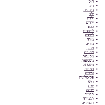
חוסן
חינוך
חינוכית
ילד
ילדה
ילדים
כבוד
לימודים
למידה
מורה
מורים
מחנך
מסגרת
מסוגלות
משמעות
משפחה
סמכות
עשייה
פסיכולוגיה
רגש
שיח
שיחה
תלמיד
תלמידה
תלמידים