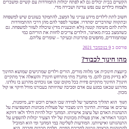
הקשיים בבית יכולים גם לא לפתח יכולות התמודדות עם קשיים ומשברים
ולצמוח כילדים עם נפש עדינה ושבירה מדי.
חשוב לתת לילדים מידע ענייני על המצב, להתמקד בעוגנים שיש למשפחה
ובתקווה שהדברים יסתדרו. אפשר לספר להם מהן דרכי ההתמודדות
ולתת להם משימה קטנה (ולא תובענית מדי) שיכולה לעזור למשפחה. גם
כשהמצב בבית מאתגר, הילדים צריכים לחוות את הוריהם כמי
שמתמודדים, מחפשים פתרונות ובעיקר – שומרים עליהם.
פורסם ב
9 בנובמבר 2021
מהו חינוך לכבוד?
כיועצת חינוכית אני מלווה מורים, הורים וילדים שמרגישים שמושא החינוך
לא בדיוק מובן להם. מי מחנך? מתי מתרחש חינוך? והשאלה איך מתקיים
חינוך? החינוך מתקיים פיזית בכל מקום שבו אנו נוכחים מהרגע בו נולדנו.
מהרגע שבאנו במגע עם אדם וסביבה שהיוותה בעבורנו מודל חיקוי או קול
מכוון.
חִנּוּךְ הוא תהליך מתמשך של למידה שבו האדם רוכש ידע, מיומנות,
ערכים או עמדות. החינוך הינו מצבור של פעולות מכוונות המשפיעות על
התנהגות האדם ועל עיצוב אישיותו. המחנך יכול להיות הילד ולאו דווקא
הבוגר האחראי, אותן פעולות מכוונות של ילד הצעיר יכולות להשפיע על
התנהגותנו ואישיותנו. המודעות לשליטה במי המחנך ומי הוא המוביל
להתנהגות הרצויה ונכונה לסביבת החיים, תלוית תרבות וחברה, היא