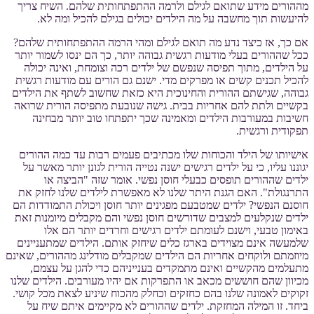
מההורים מידע שתואם לגילם ולרמה ההתפתחותית שלהם. השיח צריך
להיעשות תוך מחשבה על מה הילדים יכולים בגילם להכיל ומה לא.
אם כך, אז כיצד נדע מה תואם לגילם ומהי הרמה ההתפתחותית שלהם?
ככל שההורים בעלי מודעות רגשית גבוהה יותר, כך הם ינסו לשמור יותר
על הילדים, מתוך תפיסה שנפשם של ילדים רכה וצומחת, ואינה יכולה
להכיל תכנים קשים או מפרקים מדי. ישנם גם הורים עם מודעות רגשית
גבוהה, שגישתם ההורית והחינוכית היא כזאת שחשוב לשתף את הילדים
בקשיים ולתת להם אחריות בבית. גישה שנובעת מתפיסה הורית שרואה
חשיבות במעורבות הילדים ומאמינה שכך יתפתחו טוב יותר מבחינה
תפקודית ורגשית.
אישיותו של הילד והכוחות שלו מכתיבים פעמים רבות עד כמה ההורים
יגוננו עליו, כי על ילדים רגישים ישנה נטייה הורית לגונן יותר מאשר על
ילדים שההורים תופסים כבעלי חוסן נפשי. אומר שזה "הביצה או
התרנגולת". האם הגנת היתר שלנו לא מאפשרת לילדים שלנו לחזק את
חוסנם הנפשי? ילדים שמטבעם מפגינים יותר חוסן ויכולת התמודדות הם
ילדים שנקלעים למצבים שדורשים חוסן נפשי והם מקבלים מיומנות זאת
באימון טבעי, וישנם לעומתם ילדים רגישים וחרדים יותר הם אלו
שלמעשה אינם מצוידים בארגז כלים שיחזק אותם. הילדים שמתעניינים
מיוזמתם ולוקחים אחריות הם הילדים שמקבלים מודלינג מההורים, שאינם
מתעלמים מהקשיים ואינם מתמקדים בענייניהם כדי להגן על עצמם,
מכיוון שהם חוששים מכאב או התפרקות אם יהיו מעורבים. הילדים שלנו
זקוקים לאמונה שלנו בהם כחזקים וכחלק מהכוח שיניע לצאת מכל קושי.
ביחד. זו המילה המחזקת. ילדים שההורים לא מקיימים איתם שיח על