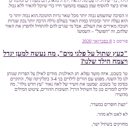
הילד, כדי שיהיה לו עם מה להאיר.יתרה מזאת, הם מעודדים ומלמדים
אותו כיצד להוסיף שמן בעצמו בהמשך חייו כדי שיוכל להאיר ללא גבול.
זו הסיבה שהשמש גבוה יותר מכל שאר נרות החנוכה.הוא גבוה יותר כי
הוא נעלה יותר ובזכותו כמות האור בעולם גדלה הרבה יותר.נכון שנרות
חנוכה מאירים את העולם, אבל מי שגרם להם להתחיל ולהפיץ את האור
שלהם, זה “הפועל” – השמש!
פורסם ב
8 בפברואר 2020
"כעץ שתול על פלגי מים", מה נעשה למען יגדל
ויצמח הילד שלנו?
טו' בשבט, איזה מועד נפלא. חג האילנות. מודים לאילן על הפרות שנותן
לנו כל השנה. מפגש עם הורים לילדים בני 3-4 בקליניקה שלי, התקיים
בסימן טו' בשבט. שמענו את השיר של לאה נאור "עץ חדש נולד". מה
ילדים לומדים בגן כל השתיל הרך? תשובות ההורים, ציטוט המילים
מהשיר:
"קצת חופרים במעדר,
לא לאט ולא מהר.
מחזיקים בשתיל ישר,