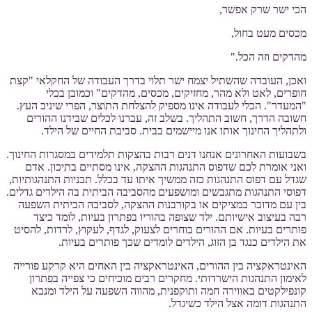
הכי ישר שרק אפשר,
מכסים מעט בחול,
מהדקים וזה הכל."
ואכן, העובדה שהשתיל יצמח ישר תלוי בדרך העבודה של החקלאי "קצת
חופרים, לאט ולא מהר, מחזיקים, מכסים, מהדקים" וכמובן בכלי
"המעדר". הכלי לעבודה אינו מספיק להצלחת התוצר, הפרי שיניב העץ.
חשובה הדרך, חשוב התהליך. בשלב זה, עברנו לכלים שבידנו ההורים
ולתהליך החינוך אותו אנו מיישמים בבית. סביבת החיים של הילד.
בשבועות האחרונים אנחנו דנים רבות בהצקות תלמידים במסגרות החינוך.
ואני אומרת לכם שדפוס התנהגות ההצקה, אינו מסתיים בתיכון. אדם
שגדל עם דפוס התנהגות כזה ממשיך איתו עד בכלל. תבניות התנהגותיות,
דפוסי התנהגות מתגבשים ומושפעים מהסביבה הביתית בה הילדים גדלים.
בין עם מדובר במציקים או בקורבנות ההצקה, לסביבה הביתית השפעה
רבה בעיצוב אישיותם. ילד שצופה בהוריו בפתרון בעיות, לומד כיצד
פותרים בעיות. אם ההורים בוחרים לצעוק, לגדף, לעקוץ, לרדות, להסיט
את הילדים כנגד בן הזוג, הילדים לומדים שכך פותרים בעיות.
האינטראקציה בין ההורים, האינטראקציה בין האחים היא קרקע פורייה
לאימון התנהגות הישרדותי. מחקרים רבים מוכיחים כי צפייה בפתרון
קונפילקטים באווירה חמה ותוקפנית, מהווה השפעה על הילד ומנבא
התנהגות דומה אצל הילד כשיגדל.