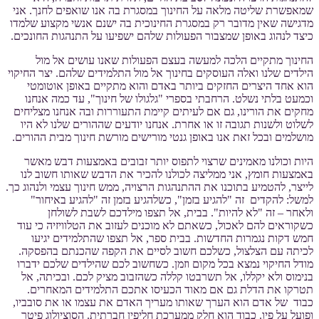
שמאפשרת שליטה מלאה על החינוך במסגרת בה אנו שואפים לחנך. אני
מדגישה שאין מדובר רק במסגרת החינוכית בה ישנם אנשי מקצוע שלמדו
כיצד לנהוג באופן שמצבור הפעולות שלהם ישפיעו על התנהגות החונכים.
החינוך מתקיים הלכה למעשה בעצם הפעולות שאנו עושים אל מול
הילדים שלנו ואלה העוסקים בחינוך אל מול התלמידים שלהם. יצר החיקוי
הוא אחד היצרים החזקים ביותר באדם והוא מתקיים באופן אוטומטי
וכמעט בלתי נשלט. הרחבתי בספרי "גלגולו של חינוך", עד כמה אנחנו
מחקים את הורינו, גם אם לעיתים קיימת התעוררות ובה אנחנו מצליחים
לשלוט ולשנות תגובה זו או אחרת. אנחנו יודעים שההורים שלנו לא היו
מושלמים ובכל זאת אנו באופן גנטי מורישים מורשת חינוך מבית ההורים.
היות וכולנו מאמינים שרצוי לתפוס יותר זבובים באמצעות דבש מאשר
באמצעות חומץ, אני ממליצה לכולנו להכיר את הדבש שאותו חשוב לנו
לייצר, להטמיע בתוכנו את ההתנהגות הרצויה, ממש חינוך עצמי ולנהוג כך.
למשל: להקדים זה "להגיע בזמן", כשלהגיע בזמן זה "להגיע באיחור"
ולאחר – זה "לא להיות". בבית, אל תצפו מילדכם לשבת לשולחן
כשקוראים להם לאכול, כשאתם לא מוכנים לעזוב את הטלוויזיה כי עוד
חמש דקות נגמרות החדשות. בבית ספר, אל תצפו שהתלמידים יגיעו
לכיתה עם הצלצול, כשלכם חשוב לסיים את הקפה שהכנתם בהפסקה.
מודל החיקוי נמצא בכל מקום וזמן. כשחשוב לכם שהילדים שלכם ידברו
בנימוס ולא יקללו, אל תשרבטו קללה כשהזבוב מציק לכם. ובכיתה, אל
תטרקו את הדלת גם אם מאוד הכעיסו אתכם התלמידים המאחרים.
כבוד של אדם הוא הערך שאותו מעריך האדם את עצמו או את סובביו,
ופועל על פיו. כבוד הוא חלק ממערכת חליפין חברתית. הסוציולוג פיטר