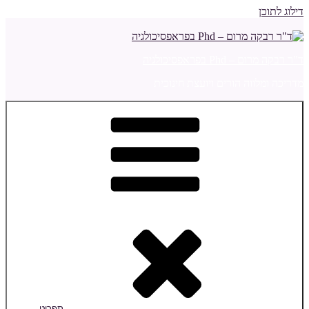
דילוג לתוכן
ד"ר רבקה מרום – Phd בפראפסיכולגיה
מדריכה ומלווה הורים ויועצת חינוכית
תפריט