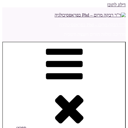
דילוג לתוכן
ד"ר רבקה מרום – Phd בפראפסיכולגיה
מדריכה ומלווה הורים ויועצת חינוכית
תפריט