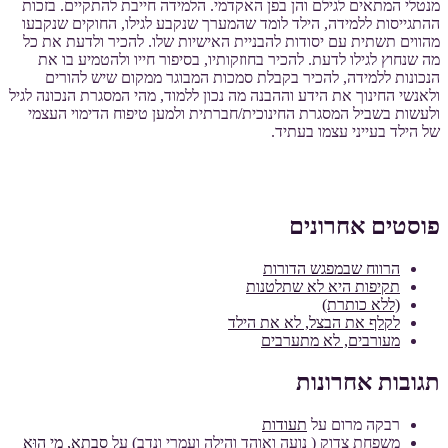
מנטלי המתאים לגילם והן בפן האקדמי. הלמידה חייבת להתקיים. בזכות
ההתגייסות ללמידה, הילד לומד שהמערך שנקבע לגילו, החוקים שנקבעו
מהווים תשתית עם יסודות להבניית האישיות שלו. להכיר ולדעת את כל
מה שנחוץ לגילו לדעת. להכיר בחוזקותיו, בסיפור חייו ולהטמיע בו את
הנכונות ללמידה, להכיר בקבלת סמכות המבוגר ממקום שיש להורים
ולאנשי החינוך את הידע וההבנה מה נכון ללמוד, מהי המסגרת הנכונה לגיל
ולעשות בשביל המסגרת החינוכית/חברתית ולמען טיפוח הדימוי העצמי
של הילד בעייני עצמו בעתיד.
פוסטים אחרונים
הרווח שבמפגש הדורות
תקיפות היא לא שתלטנות
(ללא כותרת)
לקלף את הבצל, לא את הילד
מעורבים, לא מתערבים
תגובות אחרונות
רבקה מרום
על
תעודות
משפחת צדוק ( נועה ואוהד והילה ועמרי ונדב)
על
סָבְתָא, מִי הוּא