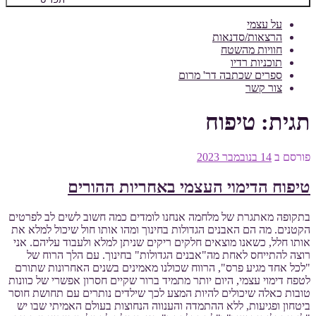
על עצמי
הרצאות/סדנאות
חוויות מהשטח
תוכניות רדיו
ספרים שכתבה דר' מרום
צור קשר
תגית:
טיפוח
פורסם ב
14 בנובמבר 2023
טיפוח הדימוי העצמי באחריות ההורים
בתקופה מאתגרת של מלחמה אנחנו לומדים כמה חשוב לשים לב לפרטים
הקטנים. מה הם האבנים הגדולות בחינוך ומהו אותו חול שיכול למלא את
אותו חלל, כשאנו מוצאים חלקים ריקים שניתן למלא ולעבוד עליהם. אני
רוצה להתייחס לאחת מה"אבנים הגדולות" בחינוך. עם הלך הרוח של
"לכל אחד מגיע פרס", הרווח שכולנו מאמינים בשנים האחרונות שתורם
לטפח דימוי עצמי, היום יותר מתמיד ברור שקיים חסרון אפשרי של כוונות
טובות כאלה שיכולים להיות המצע לכך שילדים נותרים עם תחושת חוסר
ביטחון ופגיעות, ללא ההתמדה והענווה הנחוצות בעולם האמיתי שבו יש