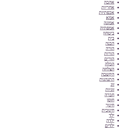
אהבה
אחריות
אכפתיות
אמא
אמונה
אמפתיה
ביטחון
בית
הבנה
הורה
הורות
הורים
הכלה
הצלחה
הקשבה
התנהגות
זוג
זוגיות
חברה
חוסן
חינוך
חינוכית
ילד
ילדה
ילדים