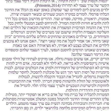
"לנסות ולנסות שוב" ו"לתת ולקחת", או היכולת להכיל דימוי עצמי בתוך
הקשר של ערך עצמי לא תחרותי (Prinstein,2014).
ילדים מגיעים ליום לימודים קצר שמשלב באופן יוצא מן הכלל את החינוך
הבלתי פורמלי. לומדים במקרה הטוב שעתיים ובשאר השעות יצירה,
אומנות, תיאטרון, מוזיקה, ספורט ועוד. ההורים מהישוב מנסים בכל דרך
לתת ולהביא חוויות להרמת המורל, להתייחס למצב המנטלי ולחזק בכל
דרך את ההנחה המרכזית המשמרת את תחושת הזכאות של הילדים ואת
השליטה העצמית הלקויה שישנם שני מערכים של חוקים: הנורמלים
והמיוחדים, כך שילדים מאמינים שהחוקים החלים עליהם מיוחדים "כיוון
שאני מיוחד, אני אמור לקבל את מה שאני רוצה". האם אנחנו לא צובעים
לילדים את העולם בצבע לא אמיתי, לא מציאותי? האם אנו באמת
מאמינים שאנחנו תורמים לחוסנם הנפשי, לערך העצמי שלהם ומטפחים
את הדימוי העצמי שלהם?
הורים יקרים, אנו עושים טעות גדולה. אנו מזיקים לעתידו של הילד ומבנים
אישיות נרקסיסטית ולא בריאה. לא לילד ולא לסביבה. אדם חייב לזהות
מודים לא הסתגלותיים של התמודדות ולמתן את הבולטים שבהם. לבנות
מיומנויות של ויסות רגשי תוך דגש על סובלנות לתסכול, לחוסר שלמות
ולרגשות נורמלים. להגדיל את הכבוד והקבלה לרגשות, לגבולות
ולאוטונומיה של הזולת ולהשהות סיפוק חברתי. לחדד את ההתכווננות
לחוזקות ולכישרונות הטבעיים ולערך עצמי בלתי תלוי. להגדיל את
המעורבות וההדדיות ההולמת.
המטרות לתכלית של בניית מוד של אדם בריא או תפקודי יותר, מטילות
עלינו ההורים וצוותי החינוך להתנהל בסגנון המשלב אסטרטגיות מסתגלות,
פרו- חברתיות ותגובתיות מבחינה רגשית עם ערך עצמי מוטמע. הילדים
היום הם חיילים המקיימים מלחמה בלהישאר ילדים, הן בפן החברתי,