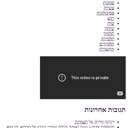
סמכות
עשייה
פסיכולוגיה
רגש
שיח
שיחה
תלמיד
תלמידה
תלמידים
תקשורת
תגובות אחרונות
רבקה מרום
על
תעודות
משפחת צדוק ( נועה ואוהד והילה ועמרי ונדב)
על
סָבְתָא, מִי הוּא