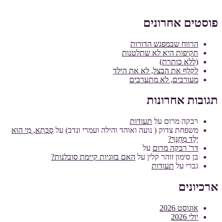
פוסטים אחרונים
הרווח שבמפגש הדורות
תקיפות היא לא שתלטנות
(ללא כותרת)
לקלף את הבצל, לא את הילד
מעורבים, לא מתערבים
תגובות אחרונות
רבקה מרום
על
תעודות
משפחת צדוק ( נועה ואוהד והילה ועמרי ונדב)
על
סָבְתָא, מִי הוּא
יֶלֶד מְחֻנָּךְ?
דר' רבקה מרום
על
בן סימון זוהר קלין
על
האם בזוגיות קיימת סובלנות?
גברי
על
תעודות
ארכיונים
אוגוסט 2026
יולי 2026