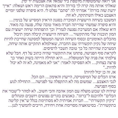
אני רואה שהמטופלת מלטפת ביד שמאל את אצבעות יד ימין.
שאלתי אותה מה קרה לך בזרת? והיא פתאום הרימה ראש ושאלה: "אייך
ידעת שזה בזרת?" אמרתי לה "סתם" נפלט לי. היא סיפרה שלפני יומיים
האצבע כאילו השתתקה, לא זזה.
המשכנו בשיחה הייעוצית המוכרת בסגנון הראיון המסייע של בנימין…
והיא סיפרה שמשהי שהייתה חברה מאוד טובה שלה, פגעה בה מאוד.
היא שאלה אם המערכת נפגעה לגמרי? וכך התפתחה שיחה ייעוצית עם
המון תובנות שלי מהתקשור… השיחה הייעוצית קיבלה המון תיבול
מהכלים האימוניים ובסוף השיחה הגיעה המטופל למסקנה שחייבת להיות
שיחה של נקיון תקשורתי עם החברה, שאילמלא תתקיים אותה שיחה,
המערכת שהייתה כל כך טובה תשבר לרסיסים.
לקראת סוף הפגישה, פתחנו את התקשור שהיה כתוב על דף. חבל שלא
צילמתי את פניה של המטופלת…. היא תחילה הייתה בשוק ואחר כך
פרצה בצחוק… ולא הפסיקה לאמר: "אני לא מאמינה, לא זה לא יכול
להיות.."
אז, זה כן יכול להיות!
ארגז הכלים של המיסטיקה, הייעוץ והאימון… הם הכל.
לגבי האצבע… שמשום מה לא התקפלה עד לפגישה… התחילה לנוע
בסוף הפגישה.
שיהיה לנו שבוע מוצלח עם המון אהבה והכי חשוב.. לא למהר ל"שבור את
הכלים" ולהיכנס ל"ברוגז". כאנשים בוגרים נפגשים ויושבים ומנהלים
"ניקיון תקשורתי"… חברות אמיתית לא מסתיימת בגלל ש"אין קליטה
בתקשורת"- בסיטואציה מסויימת אחת ויחידה, חייבים להמשיך לנגן…