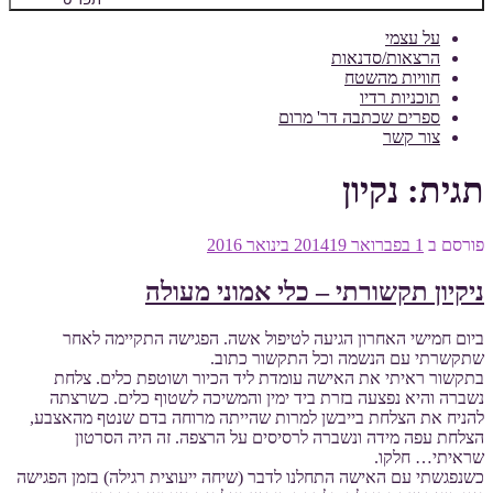
על עצמי
הרצאות/סדנאות
חוויות מהשטח
תוכניות רדיו
ספרים שכתבה דר' מרום
צור קשר
תגית:
נקיון
פורסם ב
1 בפברואר 2014
19 בינואר 2016
ניקיון תקשורתי – כלי אמוני מעולה
ביום חמישי האחרון הגיעה לטיפול אשה. הפגישה התקיימה לאחר
שתקשרתי עם הנשמה וכל התקשור כתוב.
בתקשור ראיתי את האישה עומדת ליד הכיור ושוטפת כלים. צלחת
נשברה והיא נפצעה בזרת ביד ימין והמשיכה לשטוף כלים. כשרצתה
להניח את הצלחת בייבשן למרות שהייתה מרוחה בדם שנטף מהאצבע,
הצלחת עפה מידה ונשברה לרסיסים על הרצפה. זה היה הסרטון
שראיתי… חלקו.
כשנפגשתי עם האישה התחלנו לדבר (שיחה ייעוצית רגילה) בזמן הפגישה