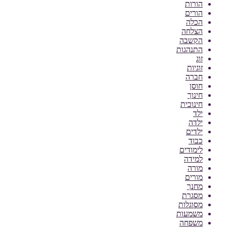
הורות
הורים
הכלה
הצלחה
הקשבה
התנהגות
זוג
זוגיות
חברה
חוסן
חינוך
חינוכית
ילד
ילדה
ילדים
כבוד
לימודים
למידה
מורה
מורים
מחנך
מסגרת
מסוגלות
משמעות
משפחה