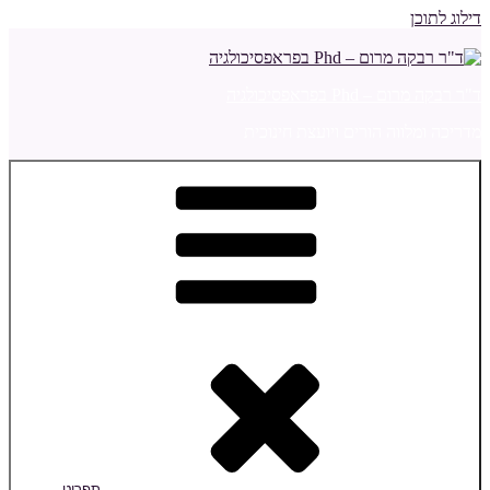
דילוג לתוכן
ד"ר רבקה מרום – Phd בפראפסיכולגיה
מדריכה ומלווה הורים ויועצת חינוכית
תפריט