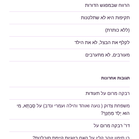
הרווח שבמפגש הדורות
תקיפות היא לא שתלטנות
(ללא כותרת)
לקלף את הבצל, לא את הילד
מעורבים, לא מתערבים
תגובות אחרונות
רבקה מרום
על
תעודות
משפחת צדוק ( נועה ואוהד והילה ועמרי ונדב)
על
סָבְתָא, מִי
הוּא יֶלֶד מְחֻנָּךְ?
דר' רבקה מרום
על
בן סימון זוהר קלין
על
האם בזוגיות קיימת סובלנות?