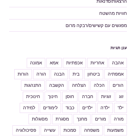
הרצאות/סדנאות
חוויות מהשטח
מפגשים עם קשישים/רבקה מרום
ענן תגיות
אהבה
אחריות
אכפתיות
אמא
אמונה
אמפתיה
ביטחון
בית
הבנה
הורה
הורות
הורים
הכלה
הצלחה
הקשבה
התנהגות
זוג
זוגיות
חברה
חוסן
חינוך
חינוכית
ילד
ילדה
ילדים
כבוד
לימודים
למידה
מורה
מורים
מחנך
מסגרת
מסוגלות
משמעות
משפחה
סמכות
עשייה
פסיכולוגיה