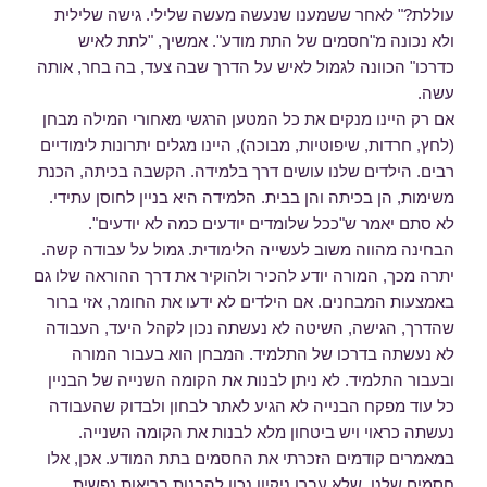
עוללת?" לאחר ששמענו שנעשה מעשה שלילי. גישה שלילית
ולא נכונה מ"חסמים של התת מודע". אמשיך, "לתת לאיש
כדרכו" הכוונה לגמול לאיש על הדרך שבה צעד, בה בחר, אותה
עשה.
אם רק היינו מנקים את כל המטען הרגשי מאחורי המילה מבחן
(לחץ, חרדות, שיפוטיות, מבוכה), היינו מגלים יתרונות לימודיים
רבים. הילדים שלנו עושים דרך בלמידה. הקשבה בכיתה, הכנת
משימות, הן בכיתה והן בבית. הלמידה היא בניין לחוסן עתידי.
לא סתם יאמר ש"ככל שלומדים יודעים כמה לא יודעים".
הבחינה מהווה משוב לעשייה הלימודית. גמול על עבודה קשה.
יתרה מכך, המורה יודע להכיר ולהוקיר את דרך ההוראה שלו גם
באמצעות המבחנים. אם הילדים לא ידעו את החומר, אזי ברור
שהדרך, הגישה, השיטה לא נעשתה נכון לקהל היעד, העבודה
לא נעשתה בדרכו של התלמיד. המבחן הוא בעבור המורה
ובעבור התלמיד. לא ניתן לבנות את הקומה השנייה של הבניין
כל עוד מפקח הבנייה לא הגיע לאתר לבחון ולבדוק שהעבודה
נעשתה כראוי ויש ביטחון מלא לבנות את הקומה השנייה.
במאמרים קודמים הזכרתי את החסמים בתת המודע. אכן, אלו
חסמים שלנו, שלא עברו ניקיון נכון להבנות בריאות נפשית.