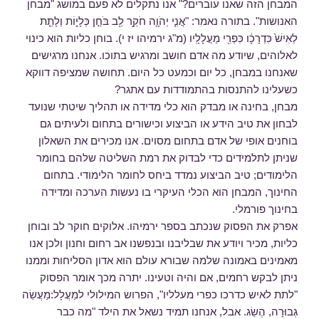
המבחן הזה שאנו עוברים?" אנו נתקלים לא פעם במושג "מבחן
האנושות". בתורה נאמר: "אֲנִ֧י יְהֹוָ֛ה חֹקֵ֥ר לֵ֖ב בֹּחֵ֣ן כְּלָי֑וֹת וְלָתֵ֤ת
לְאִישׁ֙ כִּדְרָכָ֔ו כִּפְרִ֖י מַעֲלָלָֽיו (מ"ג ירמיהו יז י). בוחן כליות הוא כינוי
לאלוהים, שיודע מה אדם חושב ומרגיש בתוכו. אנחנו מרגישים
שאנחנו במבחן, כל יום וכמעט כל היום. תחושה שמציפה דווקא
כשעלינו להתנסות בהתמודדות עם אתגר?
מבחן, בחינה או מבדק הוא כלי מדידה או תהליך שיטתי שנועד
לבחון את טיב הידע או הביצוע וכישורים בתחום ולעיתים גם
בוחנים אופי של אדם בתחום מסוים. אנו מכירים את השאלון
שניתן לתלמידים כדי לבדוק את רמת השליטה שלהם בחומר
הלימודים; טיב הביצוע נמדד ביחס לחומר הלימודי. בתחום
החינוך, המבחן הוא הכלי העיקרי בו נעשות הערכה ומדידה
בחינוך פורמלי.
אפרק את הפסוק שנכתב בספר ירמיהו. אלוקים חוקר לב ובוחן
כליות, מכיר ויודע את שבליבנו ובנפשנו אב רחום וחנון ולכן אנו
מאמינים באמונה שלמה שבורא עולם הוא אדון הסליחות וממנו
ניתן לבקש רחמים, אם והיה וטעינו. יתרה מכך אומר הפסוק
"לתת לאיש כדרכו כפרי מעלליו", הפרוש המילולי למַעֲלָל:מַעֲשֵׂה
גְבוּרָה, הֶשֵׂג. אבל, אנחנו תמיד נשאל את הילד "מה כבר