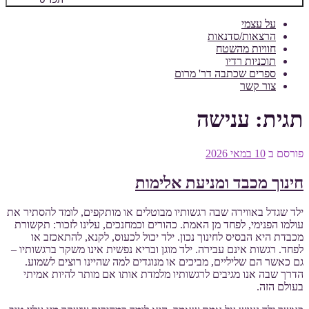
על עצמי
הרצאות/סדנאות
חוויות מהשטח
תוכניות רדיו
ספרים שכתבה דר' מרום
צור קשר
תגית:
ענישה
פורסם ב
10 במאי 2026
חינוך מכבד ומניעת אלימות
ילד שגדל באווירה שבה רגשותיו מבוטלים או מותקפים, לומד להסתיר את
עולמו הפנימי, לפחד מן האמת. כהורים וכמחנכים, עלינו לזכור: תקשורת
מכבדת היא הבסיס לחינוך נכון. ילד יכול לכעוס, לקנא, להתאכזב או
לפחד. רגשות אינם עבירה. ילד מוגן ובריא נפשית אינו משקר ברגשותיו –
גם כאשר הם שליליים, מביכים או מנוגדים למה שהיינו רוצים לשמוע.
הדרך שבה אנו מגיבים לרגשותיו מלמדת אותו אם מותר להיות אמיתי
בעולם הזה.