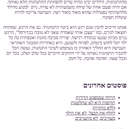
מההתנהגות, הילדים יבינו ונהיה עדים להפחתת ההתנהגות הלא נאותה.
אם והיה ופעם אחת של שיחה משמעותית לא עזרה, ניתן למנוע מהילד
מלהשתתף בפעילות שהוא מאוד מאוד רצה. הענישה צריכה להיות
שקולת תפקוד.
אנחנו חייבים להבין שגם רגש הוא ביטוי התנהגותי. גם את הרגש, שמהווה
תוצאה לגורם, כמו "עצבן אותי שאמרה שאני לא טובה בכדורסל", הרגש
נגרם מכיוון שנגעו בנקודה רגישה. יצירת סביבה מוגנת ואכפתית בה כל
ילד יוכל לחוש ביטחון, לפרוח ולשגשג, היא באחריות המבוגר האחראי.
הענישה היא ההליך האחרון בו נשתמש לשינוי התנהגות. נעשה הכל
להגביר התנהגות נאותה על ידי חיזוקים חיוביים בכל שלב ושלב, בכל יום
ובכל שעה. ואהבה אהבה, כל הזמן.
פוסטים אחרונים
הרווח שבמפגש הדורות
תקיפות היא לא שתלטנות
(ללא כותרת)
לקלף את הבצל, לא את הילד
מעורבים, לא מתערבים