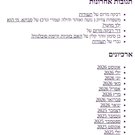
תגובות אחרונות
רבקה מרום
על
תעודות
משפחת צדוק ( נועה ואוהד והילה ועמרי ונדב)
על
סָבְתָא, מִי הוּא
יֶלֶד מְחֻנָּךְ?
דר' רבקה מרום
על
בן סימון זוהר קלין
על
האם בזוגיות קיימת סובלנות?
גברי
על
תעודות
ארכיונים
אוגוסט 2026
יולי 2026
יוני 2026
מאי 2026
אפריל 2026
מרץ 2026
פברואר 2026
ינואר 2026
דצמבר 2025
נובמבר 2025
ספטמבר 2025
אוגוסט 2025
יולי 2025