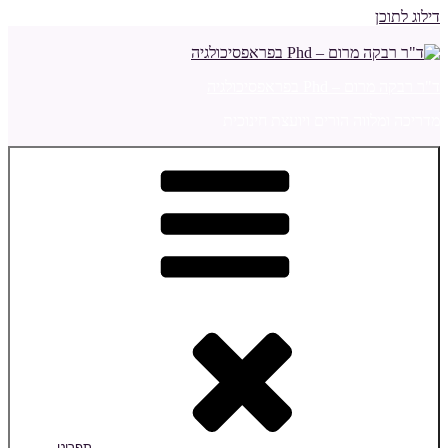
דילוג לתוכן
ד"ר רבקה מרום – Phd בפראפסיכולגיה
מדריכה ומלווה הורים ויועצת חינוכית
תפריט