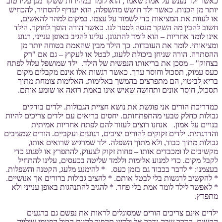
כאשר ילד נענש על אמת שאמר, הוא לומד במהירות ששקר מגן עליו טוב
יותר מן הכנות. כאשר ילד חושש מהשפלה, הוא יעדיף להסתיר, להכחיש
או לעוות את המציאות כדי לשמור על עצמו. במקום למהר להאשים,
חשוב להבין מה השקר מנסה לספר לנו. כאשר הורה הופך לחוקר, הילד
אינו לומד אחריות – הוא לומד להתגונן. עלינו להגיב באופן ענייני, רגוע
ומציאותי. לומר את העובדות. כך הילד מבין שהאמת בטוחה יותר מן
ההסתרה. הורה שניחן ביכולת ללעוג, לבטל או לעקוץ – גם אם "רק
בצחוק" – מסכן את בריאותו הנפשית של הילד. ילד שמושפל עלול לפתח
כעס עמוק, תסכול וחוסר ערך. כאשר רגשות אלו אינם מקבלים מקום
בריא לביטוי, הם מתפרצים בהמשך באלימות. האלימות צומחת מתוך
תסכול, חוסר אונים ותחושה שאיש אינו באמת רואה או שומע אותם.
כמדריכת הורים אני פוגשת את נושא חציית הגבולות. ילדים בודקים
גבולות כחלק טבעי מהתפתחותם. יחסים בריאים עם ילדים צריכים להיות
בנויים על אמון. אנחנו רוצים לעזור להם לפתח אחריות אמיתית
והדרגתית. ילדים זקוקים להורים יציבים, רגועים ועקביים. הורים שמציבים
גבולות מתוך כבוד, ולא מתוך השפלה. ילד שמרגיש שרואים אותו,
מקשיבים לו ומכבדים אותו – פחות זקוק לצעוק, להתפרץ או לפגוע כדי
לקבל מקום. כדי למנוע אלימות וללמד שליטה בכעסים, עלינו להתחיל
בעצמנו: * לדבר בכבוד גם בזמן כעס. * להימנע מלעג, הקטנה והשפלות.
* להקשיב לרגשות בלי לבטל אותם. * להציב גבולות ברורים אך אנושיים.
* לאפשר לילד לומר אמת בלי פחד. * להגיב להתנהגות באופן ענייני ולא
מתפרץ.
ילדים אינם צריכים הורים שמסוגלים לראות את נפשם גם ברגעים
הקשים. הדרך שבה נדבר אל ילדינו תהפוך להיות הקול הפנימי שילווה