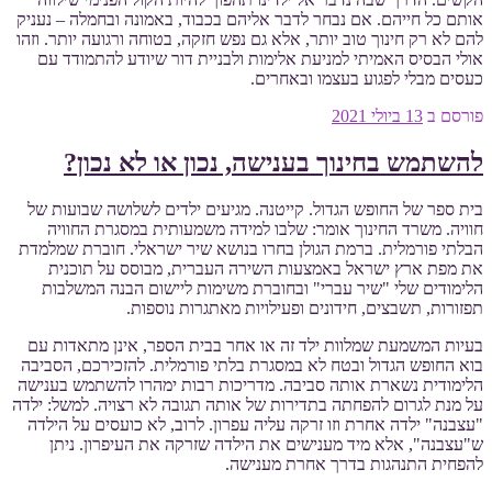
אותם כל חייהם. אם נבחר לדבר אליהם בכבוד, באמונה ובחמלה – נעניק
להם לא רק חינוך טוב יותר, אלא גם נפש חזקה, בטוחה ורגועה יותר. וזהו
אולי הבסיס האמיתי למניעת אלימות ולבניית דור שיודע להתמודד עם
כעסים מבלי לפגוע בעצמו ובאחרים.
פורסם ב
13 ביולי 2021
להשתמש בחינוך בענישה, נכון או לא נכון?
בית ספר של החופש הגדול. קייטנה. מגיעים ילדים לשלושה שבועות של
חוויה. משרד החינוך אומר: שלבו למידה משמעותית במסגרת החוויה
הבלתי פורמלית. ברמת הגולן בחרו בנושא שיר ישראלי. חוברת שמלמדת
את מפת ארץ ישראל באמצעות השירה העברית, מבוסס על תוכנית
הלימודים שלי "שיר עברי" ובחוברת משימות ליישום הבנה המשלבות
תפזורות, תשבצים, חידונים ופעילויות מאתגרות נוספות.
בעיות המשמעת שמלוות ילד זה או אחר בבית הספר, אינן מתאדות עם
בוא החופש הגדול ובטח לא במסגרת בלתי פורמלית. להזכירכם, הסביבה
הלימודית נשארת אותה סביבה. מדריכות רבות ימהרו להשתמש בענישה
על מנת לגרום להפחתה בתדירות של אותה תגובה לא רצויה. למשל: ילדה
"עצבנה" ילדה אחרת וזו זרקה עליה עפרון. לרוב, לא כועסים על הילדה
ש"עצבנה", אלא מיד מענישים את הילדה שזרקה את העיפרון. ניתן
להפחית התנהגות בדרך אחרת מענישה.