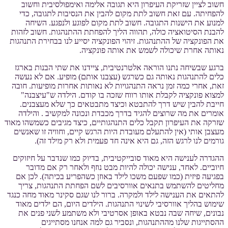
חשוב לציין שזריקת העיפרון היא תגובה אלימה ואימפולסיבית וחשוב
להפחיתה. עם זאת חשוב לתת מקום להבין את הנסיבות לתגובה, כדי
למנוע את הישנות התגובה. חשוב לתת מקום לפוגע ולנפגע. השיחה
להבנת הסיטואציה כולה, תהווה הליך להפחתת ההתנהגות. חשוב לזהות
את הפונקציה של ההתנהגות. זיהוי הפונקציה יסייע לנו בבחירת התנהגות
נאותה אחרת שיכולה לשמש את אותה פונקציה.
ברגע שבשיחה נתנו הוראה אלטרנטיבית, ציידנו את שתי הבנות בארגז
כלים להתנהגות נאותה גם כשרגש (עצבנו אותם) מופיע. אם לא נעשה
זאת, אחרי כמה זמן נראה התנהגויות לא נאותות אחרות מופיעות. חובה
למצוא פונקציה לקבלת אותו רווח שזכה בו קודם. הילדה ש"עיצבנה"
חייבת להבין שיש דרך להתבטא וכיצד מתבטאים כך שלא מעצבנים.
אומרים את מה שרוצים להגיד בדרך מכבדת ונכונה למקשיב . והילדה
שזרקה את העיפרון תקבל כלים התנהגותיים, כיצד מגיבים כשמשהו מאוד
מעצבן אותי (אין להתעלם מעובדת היות הרגש קיים, וחוויה זו שאנשים
גורמים לנו לרגש הזה, גם היא אינה חד פעמית ולא רק מילד זה).
ההגדרה לענישה היא מאוד סובייקטיבית, בדיוק כמו שנדבר על חיזוקים
חיוביים. לאחד, ענישה יכולה להיות מבט נוזף ולאחר רק אם מדובר
בפגיעה פיזית (כמו שפעם משכו לילד באוזן כשהפריע בכיתה). לכן אם
מחליטים להשתמש בתנאים אוורסיבים לשם הפחתת התנהגות, צריך
להתאים את הענישה לילד ולמקרה. ברור לנו שגם סקינר מאוד מחה כנגד
שימוש בהליך אוורסיבי לשינוי התנהגות. הילדים היום, הם ילדים מאוד
נבונים, שיחה שבה נבטא באופן אסרטיבי ולא משתמע לשני פנים את
ההסתייגות שלנו מההתנהגות, ונסביר גם למה אנחנו מסתייגים