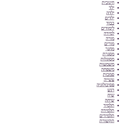
חינוכית
ילד
ילדה
ילדים
כבוד
לימודים
למידה
מורה
מורים
מחנך
מסגרת
מסוגלות
משמעות
משפחה
סמכות
עשייה
פסיכולוגיה
רגש
שיח
שיחה
תלמיד
תלמידה
תלמידים
תקשורת