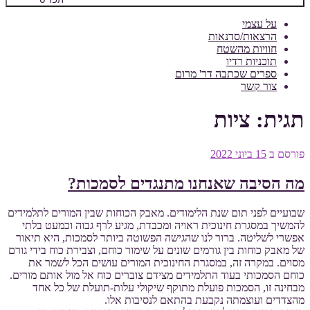
על עצמי
הרצאות/סדנאות
חוויות מהשטח
תוכניות רדיו
ספרים שכתבה דר' מרום
צור קשר
תגית:
ציות
פורסם ב
15 ביוני 2022
מה הסיבה שאנחנו מתנגדים לסמכות?
שבועיים לפני תום שנת הלימודים. מאבק הכוחות שבין המורים לתלמידים
להמשיך במסגרת חינוכית ראויה ומכבדת, מגיע לרף גבוה וכמעט בלתי
אפשרי לשליטה. ברור לנו שהגישה הפשוטה ביותר לסמכות, היא תיאור
של מאבק כוחות בין גורמים שונים על שימור כוחם, וצבירת כוח בידי גורם
מסוים. במקרה זה, במסגרת החינוכית המורים עושים הכל לשמר את
כוחם הסמכותי בעוד התלמידים מצידם צוברים כוח אל מול אותם מורים.
מבחינה זו, הסמכות פועלת מתוקף שיקולי עלות-תועלת של כל אחד
מהצדדים ועוצמתה נקבעת בהתאם לנסיבות אלו.