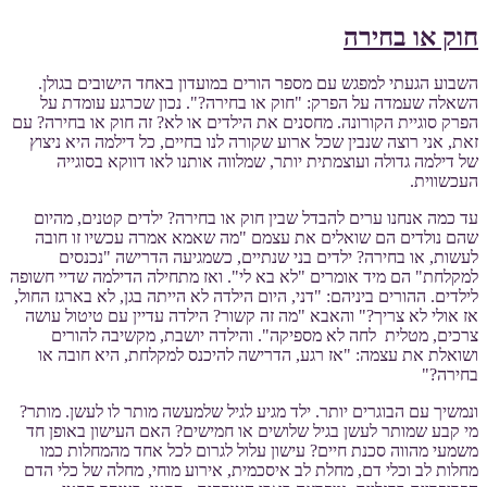
חוק או בחירה
השבוע הגעתי למפגש עם מספר הורים במועדון באחד הישובים בגולן.
השאלה שעמדה על הפרק: "חוק או בחירה?". נכון שכרגע עומדת על
הפרק סוגיית הקורונה. מחסנים את הילדים או לא? זה חוק או בחירה? עם
זאת, אני רוצה שנבין שכל ארוע שקורה לנו בחיים, כל דילמה היא ניצוץ
של דילמה גדולה ועוצמתית יותר, שמלווה אותנו לאו דווקא בסוגייה
העכשווית.
עד כמה אנחנו ערים להבדל שבין חוק או בחירה? ילדים קטנים, מהיום
שהם נולדים הם שואלים את עצמם "מה שאמא אמרה עכשיו זו חובה
לעשות, או בחירה? ילדים בני שנתיים, כשמגיעה הדרישה "נכנסים
למקלחת" הם מיד אומרים "לא בא לי". ואז מתחילה הדילמה שדיי חשופה
לילדים. ההורים ביניהם: "דני, היום הילדה לא הייתה בגן, לא בארגז החול,
אז אולי לא צריך?" והאבא "מה זה קשור? הילדה עדיין עם טיטול עושה
צרכים, מטלית לחה לא מספיקה". והילדה יושבת, מקשיבה להורים
ושואלת את עצמה: "אז רגע, הדרישה להיכנס למקלחת, היא חובה או
בחירה?"
ונמשיך עם הבוגרים יותר. ילד מגיע לגיל שלמעשה מותר לו לעשן. מותר?
מי קבע שמותר לעשן בגיל שלושים או חמישים? האם העישון באופן חד
משמעי מהווה סכנת חיים? עישון עלול לגרום לכל אחד מהמחלות כמו
מחלות לב וכלי דם, מחלת לב איסכמית, אירוע מוחי, מחלה של כלי הדם