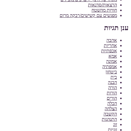
הרצאות/סדנאות
חוויות מהשטח
מפגשים עם קשישים/רבקה מרום
ענן תגיות
אהבה
אחריות
אכפתיות
אמא
אמונה
אמפתיה
ביטחון
בית
הבנה
הורה
הורות
הורים
הכלה
הצלחה
הקשבה
התנהגות
זוג
זוגיות