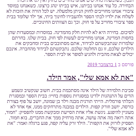
הנכון. כשלמעלה מחליטים אנחנו מחוייבים כחוק ואין לנו את זכות
הבחירה. כל עוד אנחנו בביתנו, איש בביתו ינהג כרצונו. כשאנחנו במוסד
ציבורי אנחנו מחוייבים לחוק הניתן מלמעלה. יש לכל הורה את הזכות לא
לשלוח את ילדיו לבתי הספר ולהעבירו לחינוך ביתי, אך ילד שלומד בבית
ספר ציבורי מחוייב על פי חוק. וכך גם הצוותים החינוכיים.
לסיכום. בחירה היא לא להיות חלק מהמדינה. במוסדות ובמסעדות שהן
בחסות המדינה, אנחנו מחוייבים לעשות לפי חוק. בבית שלנו. בחרתם
שלמרות שנתבקשתם לבידוד, אתם מסתובבים בבית ומחבקים את
הילדים שלכם, זו גם החלטה שלכם. נתבקשתם לבידוד מהחברה. אינכם
יכולים לצאת מהבית ולהגיע לסופר או לבית הספר.
פורסם ב
1 בדצמבר 2019
"את לא אמא שלי", אמר הילד.
סביבת הלמידה של הילד אינה מסתכמת בבית. חשוב שנקשיב ונשמע
הדים על התנהגות ילדינו במסגרות נוספות בחייו: בבית הספר ובמסגרת
הבלתי פורמלית. הייתי תורנית מבנה וילד בן שמונה, יושב על פוף בצורת
כורסה, יושב וזורק קפות. הילדים במבנה מתרחקים ממנו, אף אחד לא
מעוניין להיפגע. ניגשת אליו אחת הסייעת ומבקשת ממנו להפסיק: "חמוד,
אתה רואה מה אתה עושה, אתה מרחיק ממך את החברים, בוא חמוד,
תפסיק לזרוק את הקפות". הילד זרק עליה קפה, פגע ברגלה ואמר: "את
לא אמא שלי".