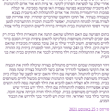
אחרי שלב עד למציאת הפתרון לקושי. אי ציות הוא אור אדום להתנהגות
לא מיטבית שמתבטא בפגיעה עצמית ו/או פגיעה בסביבה. אי קבלת
סמכות הורית/מורית מהווה אור אדום להתנהלות לא מיטבית בצבא
ובעבודה בעתיד. אל תחכו ותחשבו שהדברים יסתדרו. קחו אחריות ופנו
לעזרה.פנייה למנתח התנהגות, יאפשר להבנות תוכנית ההתערבות למען
שינויי דפוסי ההתנהגות בבית והנחייה ברורה ליישום התוכנית בליווי צמוד.
בתום הפגישה עם האם הוחלט שהאם תתנה את השארות הילד בבית רק
אם יסכים לשיחות משותפות בקליניקה לתאום ציפיות ובניית הסכם ברור
לחיים משותפים. חשוב לברר שילד בן 24 עובד במסגרת מכובדת שהאם
יודעת היכן. הילד בן ה24 שחוזר הביתה, חוזר למסגרת ביתית בה ההורה
מוביל את ההתנהלות בבית וילד מתחייב לכבד את החוקים בבית ואת בני
הבית.
זיהוי המקומות שבהם ההורים מתנהלים בצורה שיכולה להזין את הבעיה
או את הקושי מאפשר להדריך אותם כיצד להתנהל בצורה שונה ממה
שהם רגילים להתנהל. הפגישה עם הילד והאם יביאו למצב של קבלת כיוון
לעבודה משותפת לשינוי דפוסי התנהגות שמהווים מכשול לחיים משותפים
בבית. במידה ולא תצליח האם להביא את הילד לפגישה ננסה לתת דגשים
ונציע אפשרויות נוספות להתנהלות עם הילד. הילד ידע בברור שיש
התנייה למגורים משותפים בבית. קבלת הילד חזרה הביתה איננה חובה.
מדובר בילד בוגר ואחראי. זוהי זכות ויש להכיר בכך ולדרוש את הכבוד
המגיע.
פורסם ב
25 באוגוסט 2021