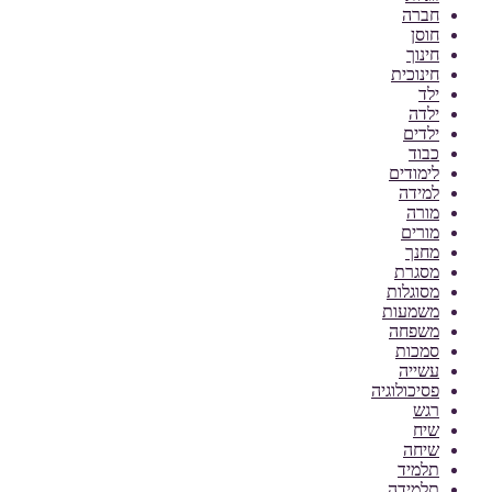
חברה
חוסן
חינוך
חינוכית
ילד
ילדה
ילדים
כבוד
לימודים
למידה
מורה
מורים
מחנך
מסגרת
מסוגלות
משמעות
משפחה
סמכות
עשייה
פסיכולוגיה
רגש
שיח
שיחה
תלמיד
תלמידה