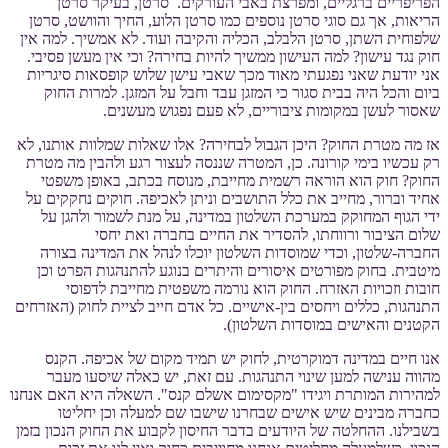
הפריפריים ברגליים, ומפרצת באבי העורקים. סרטן, בעיקר סרטן
הריאות, אך גם סוגי סרטן נוספים כמו סרטן הלוע, החיך והוושט, סרטן
שלפוחית השתן, סרטן הלבלב, הכליה והקיבה ועוד. לא אמשיך. למה אין
חוק נגד עישון? למה העישון ממשיך להיות בחירה? וכי אין מעשן פסיבי.
אני יודעת שאני נפגעתי מאוד מכך שאבי עישן שלוש קופסאות סיגריות
ביום והכל היה בבית סגור כי המזגן עבד וחבל על המזגן. למרות החוק
שאסור לעשן במקומות ציבוריים, לא פעם נפגוש מעשנים.
אז מה מטרת החוק? היכן הגבול לבחירה? אלו שאלות שמלוות אותנו, לא
רק עכשיו בימי קורונה. כן, המטרה שננסה לעצור רגע ולהבין מה מטרת
החוק? חוק הוא הוראה רשמית מחייבת, מנוסח בכתב, באופן משפטי
אחיד וברור, מחייב את כלל התושבים וניתן לאכיפה. חוקים נחקקים על
ידי הגוף המחוקק במערכת השלטון במדינה, על מנת לשמור ולהגן על
שלום הציבור ורווחתו, להסדיר את החיים בחברה ואת יחסי
החברה-שלטון, וכדי שמוסדות השלטון יוכלו לנהל את המדינה בצורה
מיטבית. בחוק מפורטים איסורים והיתרים בנוגע להתנהגות הפרט וכן
חובות וזכויות האזרח. החוק הוא נורמה משפטית מחייבת לדפוסי
התנהגות, כללים ויחסים בין-אישיים. כל אדם חייב לציית לחוק (האזרחים
הקטנים והאישים במוסדות השלטון).
אנו חיים במדינה דמוקרטית, לחוק יש תמיד מקום של אכיפה. הקנס
מהווה ענישה למען שינוי התנהגות. עם זאת, יש כאלה שיסעו מעבר
למהירות המותרת ויגידו "מקסימום אשלם קנס". השאלה היא האם אנחנו
כחברה מבינים שיש אישים שבחרנו שישבו שם למעלה וכן יחליטו
בשבילנו. ההחלטה של היודעים בדבר החיסון לקבוע את החוק הנכון בזמן