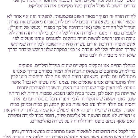
אפשר לברוח מלהכיר שקיים חוסר הסכמה או חוסר התאמה בין שני
צדדים וחשוב להשכיל ולבחון כיצד מקיימים את הקונפליקט.
להיות הורה זה תפקיד מאוד חשוב ומשמעותי. לתפקיד הזה אף אחד לא
הכשיר אותנו. כשאנחנו הופכים להורים לרוב אנחנו מאמצים את צורת
הגידול של ההורים שלנו (אני מרחיבה על כך בספרי "גלגולו של חינוך"),
לפעמים בצורה מנוגדת לצורת הגידול של הורינו, כי לנו הייתה חוויה לא
טובה ואנחנו רוצים לעשות חוויה מתקנת ולפעמים אנחנו פועלים לפי
אינטואיציה. הדרכת הורים עשויה להיות התשובה לכל הורה שמרגיש
שדרך הפעולה שלו לא עובדת או כמו במקרה שלנו חושש שיבחר בדרך
שלא תהי מיטבית לו ולבני ביתו.
במהלך החיים אנו נתקלים בקשיים שונים בגידול הילדים. עסוקים
בדילמות, מתחבטים בשאלות רבות ולא תמיד בטוחים בדרך שאנחנו
מתנהלים עם ילדינו. כשאנחנו חווים קושי עם הילד והיחסים ביננו לבין
הילד מתערערים אנחנו שואלים את עצמנו "מה עשינו לא נכון? איפה
טעינו? לפי ראיון קצר שערכתי עם האם, נחשפתי למערכת יחסים
שהייתה בין האם לבן, כשגר בבית לפני הצבא. סמכות הורית לא הייתה
שם, האם חששה שהחלטותיה לגבי חינוך הדוגל בגבולות יערער את
יחסיה עם הילד והילד נהג באי ציות באופן קבוע, הן בבית וכמובן בבית
הספר. העובדה שתמיד ריצתה אותו ומעולם לא שמה גבולות רק חיזק את
אי הציות. לא פעם הושעה על אלימות פיזית, חוסר כבוד למורה וסיפרה
האם שאף נכתב טופס דיווח לרווחה על נשירה מהלימודים.
כדי לקבל את התשובות לשאלות שאנו מתחבטים בנושא הורות, ניתן
להגיע לאיש מקצוע אשר נקרא מנחה/ת הורים. זה, מלווה את ההורה שלב