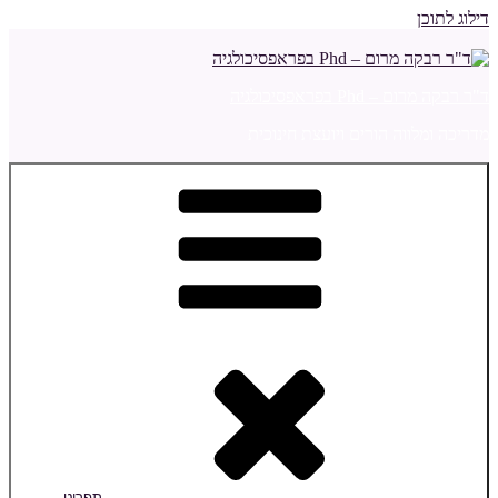
דילוג לתוכן
ד"ר רבקה מרום – Phd בפראפסיכולגיה
מדריכה ומלווה הורים ויועצת חינוכית
תפריט