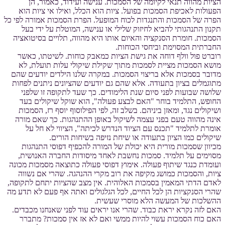
הציות מהווה תנאי לקיומה של הסמכות. ענישה ועידוד, כאמור, הן
הפעולות לאכיפת הסמכות בפועל. ציות הוא הכלל, ואילו אי ציות הוא
הפרה של הסמכות והתנגדות לכוח המופעל. הפרת הסמכות אמורה לפי כל
תקנון התנהגותי להביא לחיזוק שלילי או ענישה, המוטלת על ידי בעל
הסמכות. חומרת הסנקציה והאיום אותו היא מהווה, תלויים בסיטואציה
החברתית המסוימת וביחסי הכוחות.
רוברט פול וולף דוחה את גישת הציות כמאבק כוחות. לשיטתו, כאשר
מושא הסמכות מציית לסמכות מתוך שקילת שיקולי עלות תועלת, לא
מדובר בסמכות אלא בריצוי הסמכות. במקרה שלנו הילדים יודעים שהם
מתוגמלים בציון בתעודה. אלא שהם גם יודעים שהציונים ניתנים לפחות
שלושה שבועות לפני סיום שנת הלימודים. כך שעד לתקופה זו שלפני
החופש, התלמיד בוחר "האם לבצע פעולה", הוא שוקל שיקולים בעד
ושיקולים נגד, ומאזן ביניהם. בשלב זה, לפי הפילוסוף יוסף רז, הסמכות
אינה מהווה טעם בפני עצמה לשיקול באופן ההתנהגות. כך שאם מורה
אומרת לתלמיד "תכנס עם הציוד הנדרש לכיתה", הציווי לא חל על
שיקולים כמו הציון בתעודה או שיחת נזיפה בשיחות הורים.
מכיוון שסמכות מורית היא יכולת של המורה להכפיף דפוסי התנהגות
מסוימים על תלמיד. סמכות נחשבת לאחד מיסודות החברה האנושית,
ועומדת כנגד שיתוף פעולה. אימוץ דפוסי פעולה כתוצאה מסמכות מכונה
ציות, והסמכות כמושג מקיפה את רוב מקרי ההנהגה. שהרי אם נשווה
לאדם הדתי המאמין בסמכות האלוהית. אין מצב שהציות יתחם לתקופה,
שהרי הסנקציות הן לכל החיים, לכל הגלגולים ואתה אף פעם לא תדע מה
ההשלכות של המעשה הלא מוסרי שעשית.
האם לזה נקרא יראת כבוד. שהרי אנו יראים עוד לפני שאנחנו מכבדים.
האם כוח הסמכות עשוי להיות ממשי ואם לא אז אין סמכות? מתברר