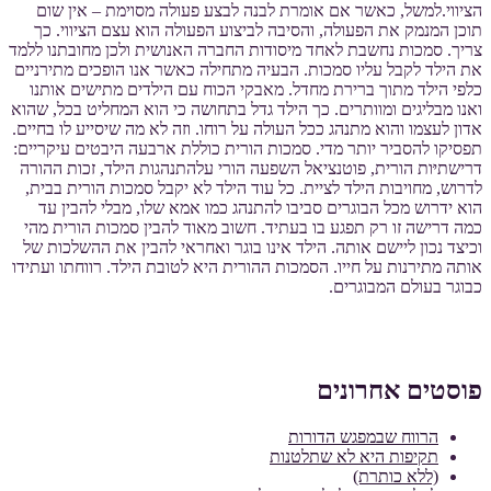
הציווי.למשל, כאשר אם אומרת לבנה לבצע פעולה מסוימת – אין שום
תוכן המנמק את הפעולה, והסיבה לביצוע הפעולה הוא עצם הציווי. כך
צריך. סמכות נחשבת לאחד מיסודות החברה האנושית ולכן מחובתנו ללמד
את הילד לקבל עליו סמכות. הבעיה מתחילה כאשר אנו הופכים מתירניים
כלפי הילד מתוך ברירת מחדל. מאבקי הכוח עם הילדים מתישים אותנו
ואנו מבליגים ומוותרים. כך הילד גדל בתחושה כי הוא המחליט בכל, שהוא
אדון לעצמו והוא מתנהג ככל העולה על רוחו. וזה לא מה שיסייע לו בחיים.
תפסיקו להסביר יותר מדי. סמכות הורית כוללת ארבעה היבטים עיקריים:
דרישתיּות הורית, פוטנציאל השפעה הורי עלהתנהגות הילד, זכות ההורה
לדרוש, מחויבות הילד לציית. כל עוד הילד לא יקבל סמכות הורית בבית,
הוא ידרוש מכל הבוגרים סביבו להתנהג כמו אמא שלו, מבלי להבין עד
כמה דרישה זו רק תפגע בו בעתיד. חשוב מאוד להבין סמכות הורית מהי
וכיצד נכון ליישם אותה. הילד אינו בוגר ואחראי להבין את ההשלכות של
אותה מתירנות על חייו. הסמכות ההורית היא לטובת הילד. רווחתו ועתידו
כבוגר בעולם המבוגרים.
פוסטים אחרונים
הרווח שבמפגש הדורות
תקיפות היא לא שתלטנות
(ללא כותרת)