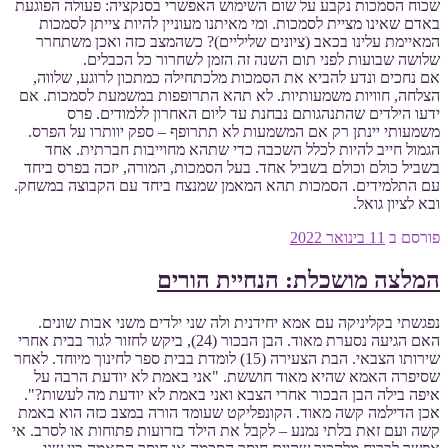
שכוח הסמכות נקבע על שום השימוש האפשרי בסנקציה: פעולה הפוגעת
באדם שאינו מציית לסמכות. ומי מאיתנו מעוניין להיות צייתן לסמכות
המאיימת עלינו בכאב (ציונים שליליים)? כשהמצב כזה ואכן משתחרר
שלושה שבועות לפני תום השנה זה הזמן לשחרור כל הכבלים.
אם נחכים ונדע להביא את הסמכות מלכתחילה כמתכון לרוגע, שלווה,
הצלחה, חוויות משמעותיות. לא תהא התרופפות במשמעת לסמכות. אם
ידעו הילדים שהתנהגותם נבחנת עד ליום האחרון ללמודים. פרס
משמעותי יינתן רק אם המשמעות לא תתרופף – ספק יוותרו על הפרס.
הגמול חייב להיות לכלל השכבה כדי שתהא מחוייבות חברתית. אחד
בשביל כולם וכולם בשביל אחד. בעל הסמכות, המורה, יזכה בפרס ביחד
עם התלמידים. הסמכות תהא המאמן שמנצח ביחד עם הקבוצה במשחק.
ובא לציון גואל.
פורסם ב
11 בינואר 2022
המלצה מושכלת: הנחיית הורים
נפגשתי בקליניקה עם אמא יחידנית ולה שני ילדים משני אבות שונים.
האם הגיעה נסערת מאוד. הבן הבכור (24), ביקש לחזור לגור בבית אחרי
שירותו הצבאי. הבת הצעירה (15) לומדת בבית ספר לחינוך מיוחד. לאחר
שסיפרה האמא שהיא מאוד חוששת. "אני באמת לא יודעת הרבה על
איפה בילה הבן הבכור אחרי הצבא ואני באמת לא יודעת מה לעשות?".
אכן הדילמה קשה מאוד. הקונפליקט שעומד הורה במצב כזה הוא באמת
קשה ועם זאת בלתי נמנע – לקבל את הילד בזרועות פתוחות או לסרב. אי