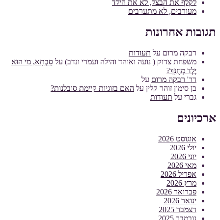
לקלף את הבצל, לא את הילד
מעורבים, לא מתערבים
תגובות אחרונות
רבקה מרום
על
תעודות
משפחת צדוק ( נועה ואוהד והילה ועמרי ונדב)
על
סָבְתָא, מִי הוּא
יֶלֶד מְחֻנָּךְ?
דר' רבקה מרום
על
בן סימון זוהר קלין
על
האם בזוגיות קיימת סובלנות?
גברי
על
תעודות
ארכיונים
אוגוסט 2026
יולי 2026
יוני 2026
מאי 2026
אפריל 2026
מרץ 2026
פברואר 2026
ינואר 2026
דצמבר 2025
נובמבר 2025