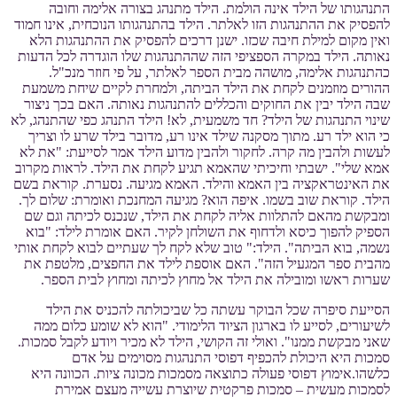
התנהגותו של הילד אינה הולמת. הילד מתנהג בצורה אלימה וחובה
להפסיק את ההתנהגות הזו לאלתר. הילד בהתנהגותו הנוכחית, אינו חמוד
ואין מקום למילת חיבה שכזו. ישנן דרכים להפסיק את ההתנהגות הלא
נאותה. הילד במקרה הספציפי הזה שההתנהגות שלו הוגדרה לכל הדעות
כהתנהגות אלימה, מושהה מבית הספר לאלתר, על פי חוזר מנכ"ל.
ההורים מוזמנים לקחת את הילד הביתה, ולמחרת לקיים שיחת משמעת
שבה הילד יבין את החוקים והכללים להתנהגות נאותה. האם בכך ניצור
שינוי התנהגות של הילד? חד משמעית, לא! הילד התנהג כפי שהתנהג, לא
כי הוא ילד רע. מתוך מסקנה שילד אינו רע, מדובר בילד שרע לו וצריך
לעשות ולהבין מה קרה. לחקור ולהבין מדוע הילד אמר לסייעת: "את לא
אמא שלי". ישבתי וחיכיתי שהאמא תגיע לקחת את הילד. לראות מקרוב
את האינטראקציה בין האמא והילד. האמא מגיעה. נסערת. קוראת בשם
הילד. קוראת שוב בשמו. איפה הוא? מגיעה המחנכת ואומרת: שלום לך.
ומבקשת מהאם להתלוות אליה לקחת את הילד, שנכנס לכיתה וגם שם
הספיק להפוך כיסא ולדחוף את השולחן לקיר. האם אומרת לילד: "בוא
נשמה, בוא הביתה". הילד:" טוב שלא לקח לך שעתיים לבוא לקחת אותי
מהבית ספר המגעיל הזה". האם אוספת לילד את החפצים, מלטפת את
שערות ראשו ומובילה את הילד אל מחוץ לכיתה ומחוץ לבית הספר.
הסייעת סיפרה שכל הבוקר עשתה כל שביכולתה להכניס את הילד
לשיעורים, לסייע לו בארגון הציוד הלימודי. "הוא לא שומע כלום ממה
שאני מבקשת ממנו". ואולי זה הקושי, הילד לא מכיר ויודע לקבל סמכות.
סמכות היא היכולת להכפיף דפוסי התנהגות מסוימים על אדם
כלשהו.אימוץ דפוסי פעולה כתוצאה מסמכות מכונה ציות. הכוונה היא
לסמכות מעשית – סמכות פרקטית שיוצרת עשייה מעצם אמירת