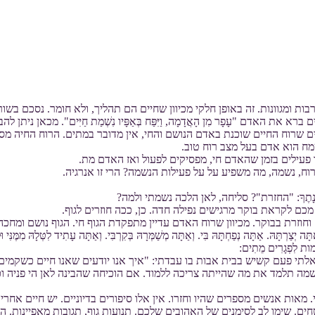
ת ומגוונות. זה באופן חלקי מכיוון שחיים הם תהליך, ולא חומר. נסכם בשורה
האדם "עָפָר מִן הָאֲדָמָה, וַיִּפַּח בְּאַפָּיו נִשְׁמַת חַיִּים". מכאן ניתן 
 שרוח החיים שוכנת באדם הנושם והחי, אין מדובר במתים. הרוח החיה מסת
שמח הוא אדם בעל מצב רוח טוב.
פעילים בזמן שהאדם חי, מפסיקים לפעול ואז האדם מת.
וח, נשמה, מה משפיע על על פעילות הנשמה? הרי זו אנרגיה.
ה, רַבָּה אֱמוּנָתֶךָ: "החזרת"? סליחה, לאן הלכה נשמתי ולמה?
כם לקראת בוקר מרגישים נפילה חדה. כן, ככה חוזרים לגוף.
וחוזרת בבוקר. מכיוון שרוח האדם עדיין מתפקדת הגוף חי. הגוף נושם ומחכ
. אַתָּה נְפַחְתָּהּ בִּי. וְאַתָּה מְשַׁמְּרָהּ בְּקִרְבִּי. וְאַתָּה עָתִיד לִטְּלָהּ מִמֶּנִּי וּלְהַ
ָׁמות לִפְגָרִים מֵתִים:
תי פעם קשיש בבית אבות בו עבדתי: "איך אנו יודעים שאנו חיים כשקמים ב
שמה תלמד את מה שהייתה צריכה ללמוד. אם הוכיחה שהבינה לאן הי פניה וכ
ות אנשים מספרים שהיו וחזרו. אין אלו סיפורים בדיוניים. יש חיים אחרי המו
חים. שימו לב לסימנים של האהובים שלכם. תנועות גוף, תגובות מאפיינות.