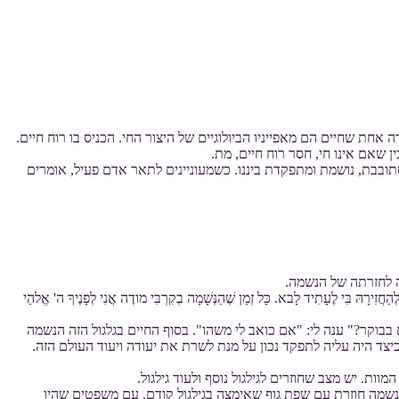
 אחת שחיים הם מאפייניו הביולוגיים של היצור החי. הכניס בו רוח חיים.
להבין שאם אינו חי, חסר רוח חיים, מת.
ובבת, נושמת ומתפקדת ביננו. כשמעוניינים לתאר אדם פעיל, אומרים
ה לחזרתה של הנשמה.
חֲזִירָהּ בִּי לֶעָתִיד לָבא. כָּל זְמַן שֶׁהַנְּשָׁמָה בְקִרְבִּי מודֶה אֲנִי לְפָנֶיךָ ה' אֱלהַי
בוקר?" ענה לי: "אם כואב לי משהו". בסוף החיים בגלגול הזה הנשמה
יצד היה עליה לתפקד נכון על מנת לשרת את יעודה ויעוד העולם הזה.
ות. יש מצב שחוזרים לגילגול נוסף ולעוד גילגול.
 הנשמה חוזרת עם שפת גוף שאימצה בגילגול קודם. עם משפטים שהיו