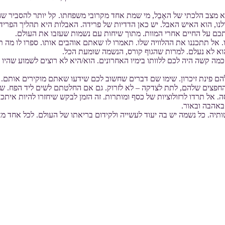
א מצב הלכתי של האָבֵל, מי שמת אחד מקרובי משפחתו. קל יותר להסביר שה
, הוא האיש האבל. יש כאן הדדיות של פרידה. האבלות היא תהליך הפרידה 
כם על החיים אחרי המוות. מתוך שיחות עם נשמות שעזבו את העולם.
. אל תתכננו את ההלוויה שלו. תאמרו לו שאתם אוהבים אותו. ספרו לו מה תע
וא לא נעלם. למרות שהגוף קורס, הנשמה שומעת הכל.
כמה קשה היה לכם ללוותו בימיו האחרונים. הוא/היא לא רוצים לשמוע שהיו
הם פינת זיכרון. שימו שם דברים שחשוב לכם שידעו שאתם מוקירים אותם.
החפצים שלהם, לתת לצדקה – לא לזרוק. גם אם החלטתם לשים ליד הפח. שי
 אל תרדו לרזולוציות של כסף ומותרות. זה הזמן לבקש שיחזרו להיות אית
 באהבה ובאור.
ה. כל נשמה יש בה יעוד לעשייה ולקידום בריאתו של העולם. לכל אחד מאית