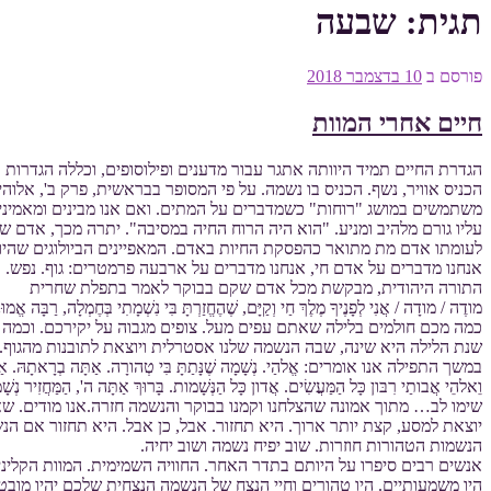
תגית:
שבעה
פורסם ב
10 בדצמבר 2018
חיים אחרי המוות
הגדרת החיים תמיד היוותה אתגר עבור מדענים ופילוסופים, וכללה הגדרות רבו
הכניס אוויר, נשף. הכניס בו נשמה. על פי המסופר בבראשית, פרק ב', אלוהים ברא את 
משתמשים במושג "רוחות" כשמדברים על המתים. ואם אנו מבינים ומאמינים
עליו גורם מלהיב ומניע. "הוא היה הרוח החיה במסיבה". יתרה מכך, אדם 
לעומתו אדם מת מתואר כהפסקת החיות באדם. המאפיינים הביולוגים שהיו 
אנחנו מדברים על אדם חי, אנחנו מדברים על ארבעה פרמטרים: גוף. נפש. ר
התורה היהודית, מבקשת מכל אדם שקם בבוקר לאמר בתפלת שחרית
מודֶה / מודָה / אֲנִי לְפָנֶיךָ מֶלֶךְ חַי וְקַיָּם, שֶׁהֶחֱזַרְתָּ בִּי נִשְׁמָתִי בְּחֶמְלָ
כמה מכם חולמים בלילה שאתם עפים מעל. צופים מגבוה על יקירכם. וכמה מ
שנת הלילה היא שינה, שבה הנשמה שלנו אסטרלית ויוצאת לתובנות מהגוף. 
במשך התפילה אנו אומרים: אֱלהַי. נְשָׁמָה שֶׁנָּתַתָּ בִּי טְהורָה. אַתָּה בְרָאתָהּ. אַתָּה יְצַרְתָּהּ
וֵאלהֵי אֲבותַי רִבּון כָּל הַמַּעֲשִׂים. אֲדון כָּל הַנְּשָׁמות. בָּרוּךְ אַתָּה ה', הַמַּחֲזִיר נְש
שימו לב… מתוך אמונה שהצלחנו וקמנו בבוקר והנשמה חזרה.אנו מודים. שאל
יוצאת למסע, קצת יותר ארוך. היא תחזור. אבל, כן אבל. היא תחזור אם הנ
הנשמות הטהורות חוזרות. שוב יפיח נשמה ושוב יחיה.
אנשים רבים סיפרו על היותם בתדר האחר. החוויה השמימית. המוות הקליני. מא
היו משמעותיים. היו טהורים וחיי הנצח של הנשמה הנצחית שלכם יהיו מובט