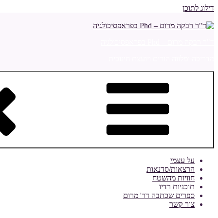
דילוג לתוכן
ד"ר רבקה מרום – Phd בפראפסיכולגיה
מדריכה ומלווה הורים ויועצת חינוכית
על עצמי
הרצאות/סדנאות
חוויות מהשטח
תוכניות רדיו
ספרים שכתבה דר' מרום
צור קשר