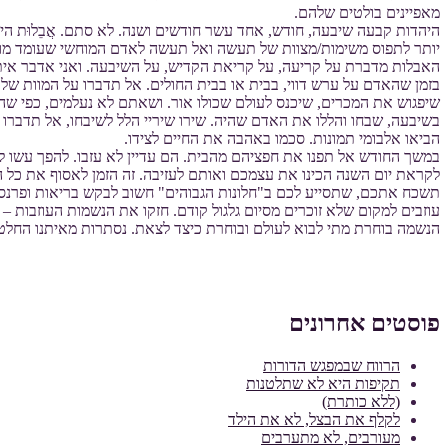
מאפיינים בולטים שלהם.
היהדות קבעה שיבעה, חודש, אחד עשר חודשים ושנה. לא סתם. אֲבֵלוּת הי
יותר לתפוס משימות/מצוות של תעשה ואל תעשה לאדם המוחשי שעומד מולנו
האבלות מדברת על קריעה, על קריאת הקדיש, על השיבעה. ואני אדבר אית
בזמן שהאדם על ערש דווי, בבית או בבית החולים. אל תדברו על המוות שלו
שיפגוש את המכרים, שיכנס לעולם שכולו אור. ושאתם לא נעלמים, כפי שה
בשיבעה, שבחו והללו את האדם שהיה. שירו שיריי הלל לשיבחו, אל תדברו 
הביאו אלבומי תמונות. סכמו באהבה את החיים לצידו.
במשך החודש אל תפנו את חפציהם מהבית. הם עדיין לא עזבו. להפך עשו ל
לקראת יום השנה הכינו את עצמכם ואותם לעזיבה. זה הזמן לאסוף את כל 
תשכח אתכם, שתסייע לכם ב"חלונות הגבוהים" חשוב לבקש בריאות ופרנסה.
עוזבים למקום שלא זוכרים מסיום גלגול קודם. חזקו את הנשמות העוזבות –
הנשמה בוחרת מתי לבוא לעולם ובוחרת כיצד לצאת. נסתרות מאיתנו החלטותי
פוסטים אחרונים
הרווח שבמפגש הדורות
תקיפות היא לא שתלטנות
(ללא כותרת)
לקלף את הבצל, לא את הילד
מעורבים, לא מתערבים