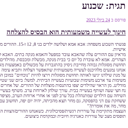
תגית:
שכנוע
פורסם ב
24 ביולי 2023
חינוך לעשייה משמעותית הוא הבסיס להצלחה
פגשתי השבוע מש
אישיות.
מראיון עם ההורים עלה שהאבא עובד במפעל והאמא מנקה בתים. האבא למד 
הצהרים. אמא לא עובדת כל יום כי בבית מנקה, מבשלת ומכבסת. מהילדים 
תחושת מסוגלות גבוהה מחייבת ניסיון בהתגברות על מכשולים באמצעות מ
אנחנו נמנעים מלהיכנס לעשייה משמעותית שתאפשר הצלחה ותביא עימה או
משימות עד ארבע משימות שבועיות בעשייה הביתית. למשל: ביום שני שטי
מודלינג. מן הראוי שהילדים יצפו בהתנסות מוצלחת של ההורים. של אחרי
נח חצי שעה ושותף בעשייה בבית. עורך שולחן לארוחת ערב. משתף בעשיי
השיחה עם הילדים שמתנהלת בכל ערב לפני או אחרי ארוחת הערב, מציפה הצ
ששחקת עם דני בהפסקה, גם מחר תצא מהכיתה, יהיה יום יפה, תחשוב עם 
מחר, מה את אומרת?"
העצמה מתקיימת על עוררות רגשית/פסיכולוגית. כשאנחנו ההורים/הצוות החי
תופסים מצב של עוררות כאנרגיה חיובית וכמקדמת ביצועים.