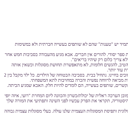
 החינוכית והבלתי פורמלית תמיד יש "טענות" שהם לא שותפים בעשייה חברתית ולא במשימות
 ספר יסודי. להורים אין חברים. אבא מגיע מהעבודה בסביבות חמש אחר
א צריך כלום רק שיהיו בריאים".
הטיב, להגשים חלומות, לא מתאפשרת תחושת מסוגלות וכשאין אותה
 עוד יותר.
על מנת שילדנו יגיעו לאותה תחושת מסוגלות וירצו להיות "נוכחים" במובן המעשי של המילה, שותפים ומעורבים חברתית, עלינו לעשות מספר צעדים חשובים בחיינו. נתחיל בבית. בסביבה הבטוחה של הילדים. כל ילד מקבל בין 2
ת מביאה לרווחה נפשית והכרה במחויבות לתא המשפחתי.
תקשרים, שותפים בעשייה, הם לומדים להיות חלק. האבא שמגיע הביתה.
 הערכה ראלית של יכולת/כשרון והכוונה ליום המחרת "רועי, איזה יופי
יסטוריה, תקראי את הפרק עכשיו לפני השינה ותפתיעי את המורה שלך
לוגית ותפיסת המסוגלות העצמית שלנו עולה. בעלי מסוגלות עצמית גבוהה