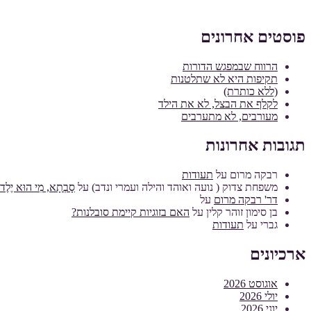
פוסטים אחרונים
הרווח שבמפגש הדורות
תקיפות היא לא שתלטנות
(ללא כותרת)
לקלף את הבצל, לא את הילד
מעורבים, לא מתערבים
תגובות אחרונות
רבקה מרום
על
תעודות
משפחת צדוק ( נועה ואוהד והילה ועמרי ונדב)
על
סָבְתָא, מִי הוּא יֶלֶד מ
דר' רבקה מרום
על
בן סימון זוהר קלין
על
האם בזוגיות קיימת סובלנות?
גברי
על
תעודות
ארכיונים
אוגוסט 2026
יולי 2026
יוני 2026