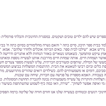
פחה: אבא אמא ושלושה ילדים בני 8, 12 ו-15. ההורים מספרים שיש להם ילדים טובים ושקטים. במסגרת
בבית ספר תיכון, סיים כתה י' והאם נשרה מהלימודים בסיום כתה ח' בבית
נדרש אבא: "שילכו לבית ספר. באים הביתה אוכלים ולחדר שלהם". אמא: "ל
אמץ עיקש ומתמשך. כשאנחנו נשארים באזור הנוחות ללא אתגרים ודרישה ל
שר ושמחת חיים. אותה שמחת חיים מדרבנת אותנו לעשייה נוספת ומאתגרת
פת כלים וביום רביעי לטאטא את הבית. ההתנסות המוצלחת בביצוע המשימו
ם סביבם, דומים או משמעותיים להם. כשילדים רואים שהורים מתרועעים, מ
ה בעבודה. האמא מספרת על פגישה עם חברות, שיחה עם שכנות.
לחות והוקרות על עשייה משמעותית נכונה להגברת תחושת המסוגלות. כמובן
מי ואיפה אפשר לשחק". "שירה, וואו כמה כיף לשמוע שהשתתפת בשיעור ה
נוכי רגועים ובטוחים בעשייה שלנו אנו חווים חוויה של שליטה ברמה הפסיכו