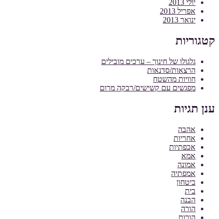
יולי 2013
אפריל 2013
ינואר 2013
קטגוריות
גלגולו של חינוך – ערכים מובילים
הרצאות/סדנאות
חוויות מהשטח
מפגשים עם קשישים/רבקה מרום
ענן תגיות
אהבה
אחריות
אכפתיות
אמא
אמונה
אמפתיה
ביטחון
בית
הבנה
הורה
הורות