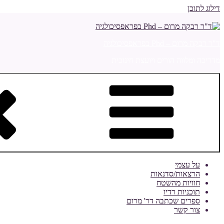
דילוג לתוכן
ד"ר רבקה מרום – Phd בפראפסיכולגיה
מדריכה ומלווה הורים ויועצת חינוכית
על עצמי
הרצאות/סדנאות
חוויות מהשטח
תוכניות רדיו
ספרים שכתבה דר' מרום
צור קשר