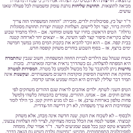
בתוצאה.
חריצות
היא הבסיס לכל הצלחה אמיתית, כי עבודה מתמדת
מביאה לתוצאות.
תחושת שליחות
נותנת עומק ומשמעות לכל פעולה שאנו
עושים.
ד"ר יעל כץ, פסיכולוגית ילדים, מזכירה: "החוזה המשפחתי הזה צריך
להיות ברור, קצר וקל ליישום. הצלחות קטנות יוצרות תחושת מסוגלות
גדולה" הטיפ הראשון: בחרו יעד פשוט ומוחשי. אם – הילד מתמיד שבוע
שלם בקריאת סיפור קצר לפני השינה, אז – יוצאים יחד לארוחה קטנה
בבית קפה. אם – הוא זוכר להביא את בקבוק המים מהגן במשך חמישה
ימים ברצף, אז – בסוף השבוע בוחרים משחק קופסה חדש.
בשיח שננהל עם הילדים לבניית החוזה המשפחתי, חשוב שנבין ש
התמדה
היא המפתח להצלחה, גם כשהדרך נראית ארוכה ומאתגרת. בזכות
נחישות
ניתן להתגבר על כל מכשול ולממש כל מטרה.
המסירות למטרה
מחזקת את תחושת הסיפוק ומקדמת הישגים משמעותיים. ו
עקשנות
אינה
תמיד דבר שלילי; לעיתים היא הכוח שמניע אותנו קדימה.
הטיפ השני: לשתף. ילדים אוהבים לראות שגם ההורים משחקים לפי
אותם חוקים. אם – אנחנו, ההורים, עומדים בהבטחה כלשהי (למשל
פחות טלפון בארוחת ערב), אז – גם לנו מגיע חיזוק קטן. כך הילד לומד
שמחויבות היא ערך משפחתי, לא רק דרישה חד-צדדית.
ולבסוף – לא לשכוח את הטון. שנה חדשה אינה מבחן, אלא משחק
קבוצתי. אפשר לנסח את הכלל בנימה מצחיקה, לצייר לוח הצלחות צבעוני,
להמציא טקס קטן בכל פעם שמגיעים ליעד. ד"ר אמיר שלו, מומחה
לפסיכולוגיה התפתחותית, מדגיש: "נחישות נולדת כשיש גם הנאה בדרך.