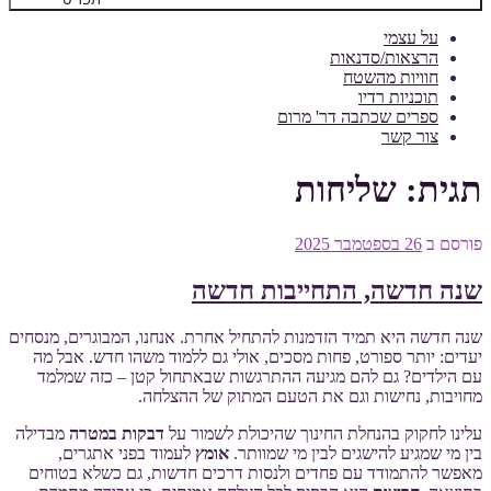
על עצמי
הרצאות/סדנאות
חוויות מהשטח
תוכניות רדיו
ספרים שכתבה דר' מרום
צור קשר
תגית:
שליחות
פורסם ב
26 בספטמבר 2025
שנה חדשה, התחייבות חדשה
שנה חדשה היא תמיד הזדמנות להתחיל אחרת. אנחנו, המבוגרים, מנסחים
יעדים: יותר ספורט, פחות מסכים, אולי גם ללמוד משהו חדש. אבל מה
עם הילדים? גם להם מגיעה ההתרגשות שבאתחול קטן – כזה שמלמד
מחויבות, נחישות וגם את הטעם המתוק של ההצלחה.
עלינו לחקוק בהנחלת החינוך שהיכולת לשמור על
דבקות במטרה
מבדילה
בין מי שמגיע להישגים לבין מי שמוותר.
אומץ
לעמוד בפני אתגרים,
מאפשר להתמודד עם פחדים ולנסות דרכים חדשות, גם כשלא בטוחים