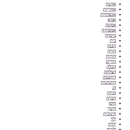
אהבה
אחריות
אכפתיות
אמא
אמונה
אמפתיה
ביטחון
בית
הבנה
הורה
הורות
הורים
הכלה
הצלחה
הקשבה
התנהגות
זוג
זוגיות
חברה
חוסן
חינוך
חינוכית
ילד
ילדה
ילדים