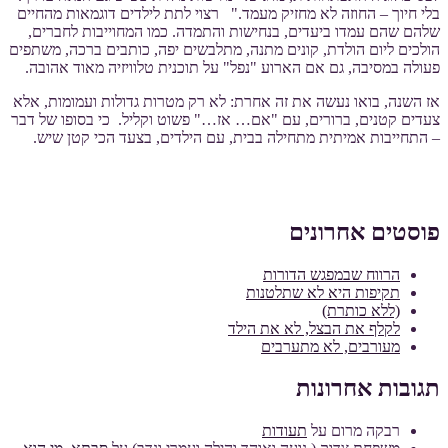
בלי חיוך – החוזה לא מחזיק מעמד." רצוי לתת לילדים דוגמאות מהחיים
שלהם שהם עמדו ביעדים, בנחישות והתמדה. כמו המחוייבות לחברים,
הולכים ליום הולדת, קונים מתנה, מתלבשים יפה, כותבים ברכה, משתפים
פעולה במסיבה, גם אם הארוע "נפל" על תוכנית טלוויזיה מאוד אהובה.
אז השנה, בואו נעשה את זה אחרת: לא רק מטרות גדולות ועמומות, אלא
צעדים קטנים, ברורים, עם "אם… אז…" פשוט וקליל. כי בסופו של דבר
– התחייבות אמיתית מתחילה בבית, עם הילדים, בצעד הכי קטן שיש.
פוסטים אחרונים
הרווח שבמפגש הדורות
תקיפות היא לא שתלטנות
(ללא כותרת)
לקלף את הבצל, לא את הילד
מעורבים, לא מתערבים
תגובות אחרונות
רבקה מרום
על
תעודות