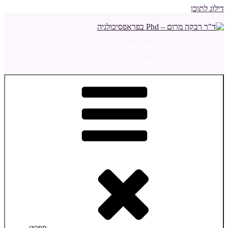
דילוג לתוכן
ד"ר רבקה מרום – Phd בפראפסיכולגיה
מדריכה ומלווה הורים ויועצת חינוכית
תפריט