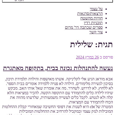
על עצמי
הרצאות/סדנאות
חוויות מהשטח
תוכניות רדיו
ספרים שכתבה דר' מרום
צור קשר
תגית:
שלילית
פורסם ב
26 במרץ 2024
נעשה להתנהלות נכונה בבית, בתקופה מאתגרת
אבא מודאג הגיע אלי לקליניקה. אשתו מאושפזת והילדה תלמידת תיכון,
בסיכון לנשירה מלימודים. הילדה לא פנויה ללמידה אומרים בבית הספר.
לא ללחוץ. לא לדרוש. לשחרר. מה את אומרת שאל אותי האב. מבקש
שיהיו לילדה כלים להתמודד עם התקופה הקשה. להכיר במציאות הלא
קלה ולא לנטוש. לקבל כלים לעשייה משמעותית, שלדעתו מהווה את
הכוח להתמודד עם המציאות.
המטרה של cbt היא לשנות את דפוסי החשיבה שמאחורי קבלת ההחלטות
המובילות לנזק עצמי ובמקביל להרחיב את ההחלטות המובילות