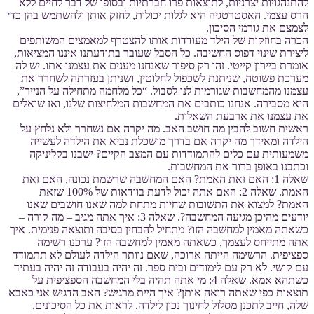
להתנהגויות יצרניות, לתוצאות פרו חברתיות ובסופו של דבר לחיים ללא
הרס עצמי. האסטרטגיה היא לגלות יכולות, לחזק אותן ולהשתמש בהן כדי
לצמצם את גורמי הסיכון.
הכרה בחוזקות של הילד מעודדות אותו להצטרף למאמצים המשותפים
ליצירת שינוי דפוס החשיבה. כל הסבל שעובר בתודעתנו איננו המציאות,
אומרת ביירון קייטי. זהו רק סיפור שאנחנו מענים את עצמנו אתו. יש לה
מערכת פשוטה, שניתנת לשכפול לחלוטין, ושניתן בעזרתה לשחרר את
עצמנו מהמחשבות שגורמות לנו לסבול. “כל מלחמה מתחילה על הנייר”,
היא מסבירה. אנחנו כותבים את המחשבות המלחיצות שלנו, ואז שואלים
את עצמנו את ארבעת השאלות.
ראשית חשוב להבין מה חושב האב. מה יקרה אם נשחרר ולא נלחץ על
הילדה ומאידך מה יקרה אם בדרך מושכלת נביא את הילדה לעשייה
משמעותית עם כלים להתמודדות עם המצב הקיים? ישבנו בקליניקה
וכתבנו באופן ברור את המחשבות.
שאלה 1: האם זאת האמת? האם המחשבה שרשמת נכונה, האם זאת
האמת. שאלה 2: האם אתה יכול לדעת בוודאות של 100% שזאת
האמת? למצוא את התשובות שחיות מתחת למה שאנו חושבים שאנו
יודעים מהיכן מגיעה המחשבה?. שאלה 3: איך אתה מגיב – מה קורה –
כשאתה מאמין למחשבה הזו? מתחיל להבחין בסיבה ותוצאה פנימית. איך
אתה מתייחס לעצמך, כשאתה מאמין למחשבה הזו? ערכנו רשימה
ספציפית. הרשימה הייתה ארוכה, שאם נוותר הילדה לעולם לא תתמודד
עם קושי. לא רק עם לימודים ובית ספר. זה יהיה בעבודה זה יהיה בעתיד
כשתהא אמא. שאלה 4: מי אתה תהיה בלי המחשבה הספציפית על
תוצאות כפי שאתה רואה אותן? איך היית מרגיש? האב הדגיש אני כאבא
שלה, חייב לתכנן מסלול לחינוך נכון לילדה. לראות את כל הסיכונים.