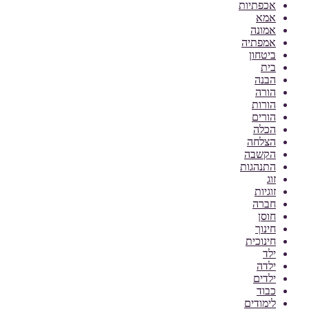
אכפתיות
אמא
אמונה
אמפתיה
ביטחון
בית
הבנה
הורה
הורות
הורים
הכלה
הצלחה
הקשבה
התנהגות
זוג
זוגיות
חברה
חוסן
חינוך
חינוכית
ילד
ילדה
ילדים
כבוד
לימודים