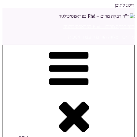
דילוג לתוכן
ד"ר רבקה מרום – Phd בפראפסיכולגיה
מדריכה ומלווה הורים ויועצת חינוכית
תפריט