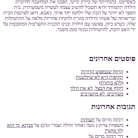
כשסיימנו. כהנחייתה של ביירון קייטי, הפכנו את המחשבה לחיובית:
הילדה תתמודד והיא תשכיל להשיב עצמה לעשייה משמעותית. בית
הספר לא יוותר על הבת שלי וילחמו יחד איתי. כאבא, דואג לפרנסת הבית
ובריאותה של אשתי והילדה בוגרת ולוקחת אחריות מלאה על ההתנהלות
שלה. כשיש כיוון, נפגשנו עם הילדה ובנינו תוכנית התערבות המוסכמת על
ידי האב והבת, להתנהלות נכונה בזמן משבר.
פוסטים אחרונים
הרווח שבמפגש הדורות
תקיפות היא לא שתלטנות
(ללא כותרת)
לקלף את הבצל, לא את הילד
מעורבים, לא מתערבים
תגובות אחרונות
רבקה מרום
על
תעודות
משפחת צדוק ( נועה ואוהד והילה ועמרי ונדב)
על
סָבְתָא, מִי הוּא
יֶלֶד מְחֻנָּךְ?
דר' רבקה מרום
על