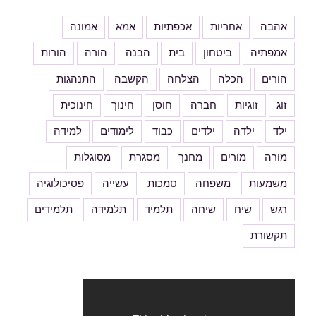
אהבה
אחריות
אכפתיות
אמא
אמונה
אמפתיה
ביטחון
בית
הבנה
הורה
הורות
הורים
הכלה
הצלחה
הקשבה
התנהגות
זוג
זוגיות
חברה
חוסן
חינוך
חינוכית
ילד
ילדה
ילדים
כבוד
לימודים
למידה
מורה
מורים
מחנך
מסגרת
מסוגלות
משמעות
משפחה
סמכות
עשייה
פסיכולוגיה
רגש
שיח
שיחה
תלמיד
תלמידה
תלמידים
תקשורת