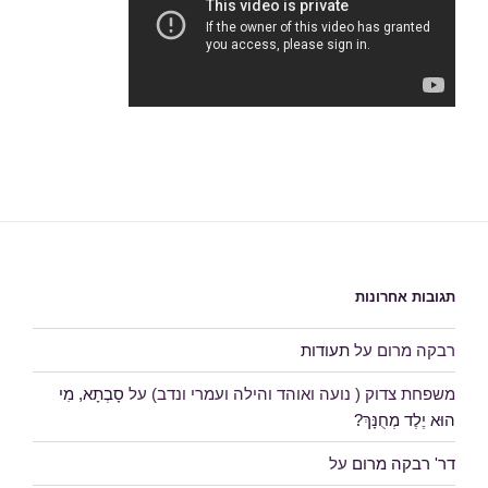
תגובות אחרונות
רבקה מרום
על
תעודות
משפחת צדוק ( נועה ואוהד והילה ועמרי ונדב)
על
סָבְתָא, מִי
הוּא יֶלֶד מְחֻנָּךְ?
דר' רבקה מרום
על