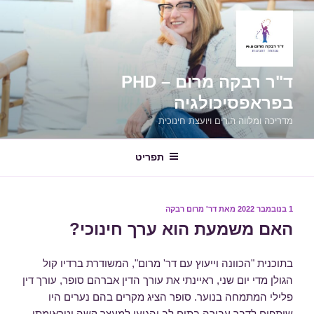
ילוג
תוכן
ד"ר רבקה מרום – PHD
בפראפסיכולגיה
מדריכה ומלווה הורים ויועצת חינוכית
תפריט
פורסם
1 בנובמבר 2022
מאת
דר' מרום רבקה
ב
האם משמעת הוא ערך חינוכי?
בתוכנית "הכוונה וייעוץ עם דר' מרום", המשודרת ברדיו קול
הגולן מדי יום שני, ראיינתי את עורך הדין אברהם סופר, עורך דין
פלילי המתמחה בנוער. סופר הציג מקרים בהם נערים היו
שותפים לדבר עבירה בתום לב והגיעו למעצר קשה וטראומתי.