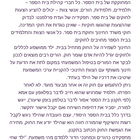
המחוקקת של בית הספר. כל חברי קהילת בית הספר –
תלמידים, תלמידות, הורים, אנשי צוות – יכולים להציע הצעות
לחוקים של בית ספר. תפקידיה של ועדת פרלמנט: לבדוק
שההצעות שהוגשו חוקיות – שאינן נוגדות את חוקי המדינה,
חוקי משרד החינוך וחוקת בית ספר. כל אנשי הצוות והתלמידים
בבית הספר מחויבים לחוקים.
החינוך לשמירה על החוק מתחיל בבית. ילד ממושמע לכללים
ולחוקים יגדל להיות אדם שומר חוק. הורים רבים מוצאים לנכון
לבקר את המורים בטיפול המשמעתי במקום לתת את הדעת על
חינוך משותף עם הצוות החינוכי להקניית ערכי המשמעת
שיטיבו את דרכיו של הילד בעתיד.
ניתן להתגמש עם חוק זה או אחר מבעוד מועד. לא לאחר
הפרתו. תלמיד שמרגיש שהוא חייב לדבר בפלאפון עם אמא
(לפי תקנון בית הספר אסור לדבר בטלפון בזמן שיעור), ייגש
למורה, יסביר את דחיפות השיחה ואם יקבל אישור יתקשר.
בדרך כלל בבית הספר היסודי, עצם העובדה שהילד ניגש לקבל
רשות והשיקוף שהמורה חווה הוא שהילד יודע את החוק, מתירה
את הגמשת החוק הכתוב בתקנון.
מתפקידנו כהורים וכמחנכי הדור ללמדם מהי משמעת. "ילד שחי