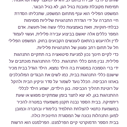
תמימות מקובלת ומובנת בגיל הגן, לא בגיל הבוגר.
המשפט הפלילי הוא ענף מתחום המשפט, שתכליתו הסדרת
חיי החברה על ידי הגדרת התנהגויות שליליות מסוימות
כבלתי-חוקיות, וזאת באמצעות כללי עשה ואל-תעשה. אדם
המפר כללים אלה יואשם בביצוע עבירה פלילית, ועשוי לעמוד
לדין ולהיענש בהתאם לעונשים הקבועים בחוק. המשפט הפלילי
חל על תחום רחב ומגוון של התנהגויות פליליות.
כדי לקיים חינוך נכון למניעת סיטואציה בה תתקיים התנהגות
פלילית. נבין מהם כללי התנהגות. כללי ההתנהגות מוכתבים על
ידי ברי הסמכה במסגרת בה הילד נמצא. הילד הגדל בבית מכיר
שישנם כללי התנהגות בבית, כמו לשים את הבגדים המלוכלכים
בארגז הכביסה. הכלל נועד לשמור על סדר וניקיון הבית ולהקל
על רוטינת תהליך הכביסה. בגן הילדים, ישמע הילד לכללי
ההתנהגות בגן, לא יצא לחצר בזמן שמתקיים מפגש או שעת
ריתמיקה. בבית הספר נבנה תקנון משמעתי במטרה להכיר
במשמעת כתנאי להצלחת התלמיד בלימודיו ובחברה וכמובן
למען התנהלות נכונה של המסגרת החינוכית כולה.
בבית הספר הדמוקרטי קיים הפרלמנט. הפרלמנט הוא הרשות