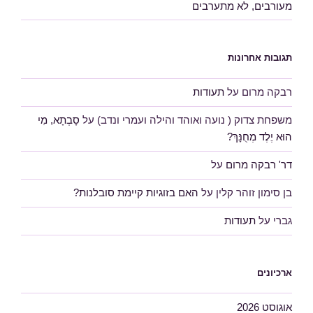
מעורבים, לא מתערבים
תגובות אחרונות
רבקה מרום
על
תעודות
משפחת צדוק ( נועה ואוהד והילה ועמרי ונדב)
על
סָבְתָא, מִי
הוּא יֶלֶד מְחֻנָּךְ?
דר' רבקה מרום
על
בן סימון זוהר קלין
על
האם בזוגיות קיימת סובלנות?
גברי
על
תעודות
ארכיונים
אוגוסט 2026