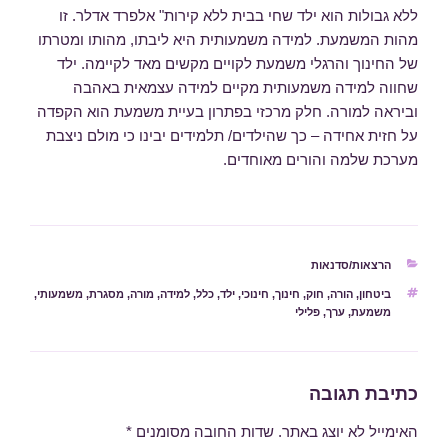
ללא גבולות הוא ילד שחי בבית ללא קירות" אלפרד אדלר. זו
מהות המשמעת. למידה משמעותית היא ליבתו, מהותו ומטרתו
של החינוך והרגלי משמעת לקויים מקשים מאד לקיימה. ילד
שחווה למידה משמעותית מקיים למידה עצמאית באהבה
וביראה למורה. חלק מרכזי בפתרון בעיית משמעת הוא הקפדה
על חזית אחידה – כך שהילדים/ תלמידים יבינו כי מולם ניצבת
מערכת שלמה והורים מאוחדים.
קטגוריות
הרצאות/סדנאות
תגיות
ביטחון
,
הורה
,
חוק
,
חינוך
,
חינוכי
,
ילד
,
כלל
,
למידה
,
מורה
,
מסגרת
,
משמעותי
,
משמעת
,
ערך
,
פלילי
כתיבת תגובה
האימייל לא יוצג באתר.
שדות החובה מסומנים
*