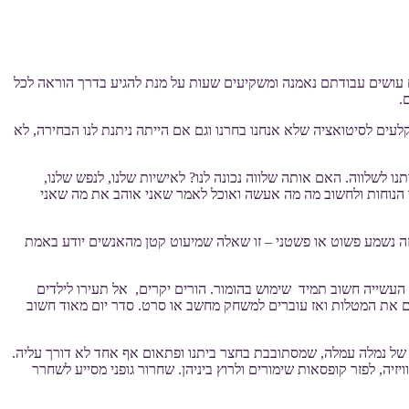
עושים עבודתם נאמנה ומשקיעים שעות על מנת להגיע בדרך הוראה לכל
.
ים לסיטואציה שלא אנחנו בחרנו וגם אם הייתה ניתנת לנו הבחירה, לא
נו לשלווה. האם אותה שלווה נכונה לנו? לאישיות שלנו, לנפש שלנו,
 הנוחות ולחשוב מה מה אעשה ואוכל לאמר שאני אוהב את מה שאני
ה נשמע פשוט או פשטני – זו שאלה שמיעוט קטן מהאנשים יודע באמת
 העשייה חשוב תמיד שימוש בהומור. הורים יקרים, אל תעירו לילדים
ים את המטלות ואז עוברים למשחק מחשב או סרט. סדר יום מאוד חשוב
יה של נמלה עמלה, שמסתובבת בחצר ביתנו ופתאום אף אחד לא דורך עליה.
זיה, לפזר קופסאות שימורים ולרוץ ביניהן. שחרור גופני מסייע לשחרר