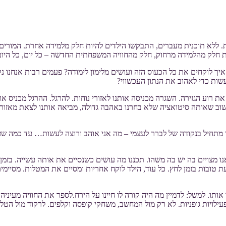
ללא תוכנית מעברים, התבקשו הילדים להיות חלק מלמידה אחרת. המורים 
ות חלק מהלמידה מרחוק, חלק מהחוויה המשפחתית החדשה – כל יום, כל היום
לוקחים את כל הכעוס הזה ועושים מלימון לימודה? פעמים רבות אנחנו נקלע
ות כדי לאהוב את הנתון העכשווי?
ת רוע הגזירה. השגרה מכניסה אותנו לאזורי נוחות. להרגל. ההרגל מכניס אות
שוב שאותה סיטואציה שלא בחרנו באהבה גדולה, מביאה אותנו לצאת מאזור
מתחיל בנקודה של לברר לעצמי – מה אני אוהב ורוצה לעשות… עד כמה שז
נו מצויים בה יש בה משהו. תכננו מה עושים כשנסיים את אותה עשייה. בזמן
טובות בזמן לחץ. כל עוד, הילד לוקח אחריות ומסיים את המטלות. מסיימ
ותו. למשל: לדמיין מה היה קורה לו חיינו על הירח.לספר את החוויה מעינ
לויות גופניות. לא רק מול המחשב, משחקי קופסה וקלפים. לרקוד מול הטלווי