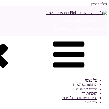
דילוג לתוכן
ד"ר רבקה מרום – Phd בפראפסיכולגיה
מדריכה ומלווה הורים ויועצת חינוכית
על עצמי
הרצאות/סדנאות
חוויות מהשטח
תוכניות רדיו
ספרים שכתבה דר' מרום
צור קשר