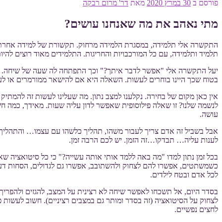
פורסם ב
30 במרץ 2020
מאת
דר' מרום רבקה
מתי נאהב את מה שאנחנו עושים?
התקשרה אלי תלמידה, במסגרת הלמידה מרחוק. תקשורת של למידה אחרת. 
תלמיד ותלמידה, עם כל המורכבויות והחריגות. התלמידים מאוד רוצים להי
יעל התקשרה אלי "אפשר לדבר איתך?" וכך התפתחה לה שעה של שיחה. איך 
בטוח שכך היינו בוחרים לעשות. השאלה היא אם להישאר ממורמרים או לעש
אין כאן מקום של בחירה. נקלענו למצב נתון. מה שעלינו לעשות זה להמתיק א
לנשמה שלנו? זו שאלה פילוסופית שאפשר לדון עליה שעות. מאידך, כמה ח
עושה.
אבל בשביל זה אדם צריך לעבור משהו, תהליך כלשהו עם עצמו… והתהליך 
לענות עליה… תבדקו…זה הזמן. יש לכם הרבה זמן.
בכל זמן נתון למדו "מה באה ללמד אותי אותה עשייה?" כי כל סיטואציה שא
כשמשתטים, אפשרו להם לצחוק ולהשתובב, אפשרו גם לגדולים, הסחות דעת 
לכל אדם ובטח לילדים.
בסדר היום, אל תשכחו לאפשר שיחה לא רצינית על המצב, להגזים ולהפריך א
לצחוק על הסיטואציה (זה בסדר ומותר גם במצבים רציניים). חשוב לעשות פעי
לחצים נפשיים.