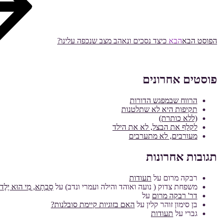
הפוסט הבא
הבא
כיצד נסכים ונאהב מצב שנכפה עלינו?
פוסטים אחרונים
הרווח שבמפגש הדורות
תקיפות היא לא שתלטנות
(ללא כותרת)
לקלף את הבצל, לא את הילד
מעורבים, לא מתערבים
תגובות אחרונות
רבקה מרום
על
תעודות
משפחת צדוק ( נועה ואוהד והילה ועמרי ונדב)
על
סָבְתָא, מִי הוּא יֶלֶד מ
דר' רבקה מרום
על
בן סימון זוהר קלין
על
האם בזוגיות קיימת סובלנות?
גברי
על
תעודות