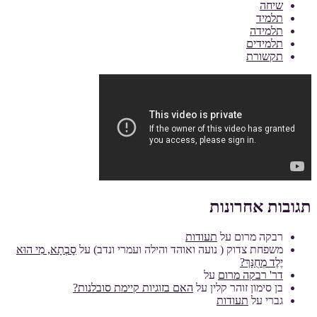
שיחה
תלמיד
תלמידה
תלמידים
תקשורת
תגובות אחרונות
רבקה מרום
על
תעודות
משפחת צדוק ( נועה ואוהד והילה ועמרי ונדב)
על
סָבְתָא, מִי הוּא
יֶלֶד מְחֻנָּךְ?
דר' רבקה מרום
על
בן סימון זוהר קלין
על
האם בזוגיות קיימת סובלנות?
גברי
על
תעודות