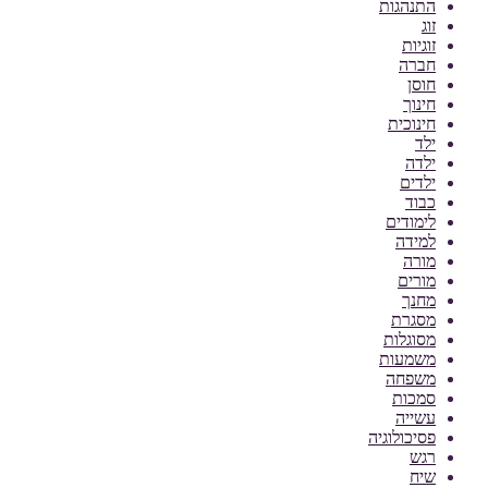
התנהגות
זוג
זוגיות
חברה
חוסן
חינוך
חינוכית
ילד
ילדה
ילדים
כבוד
לימודים
למידה
מורה
מורים
מחנך
מסגרת
מסוגלות
משמעות
משפחה
סמכות
עשייה
פסיכולוגיה
רגש
שיח