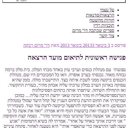
על עצמי
הרצאות/סדנאות
חוויות מהשטח
תוכניות רדיו
ספרים שכתבה דר' מרום
צור קשר
פורסם ב
3 בינואר 2013
3 בינואר 2013
מאת
דר' מרום רבקה
פגישה ראשונית לתיאום מועד הרצאה
נפגשתי עם מנהלת כנסים וערבי עיון באחד מבתי המלון. בית מלון ברמה
גבוהה מאוד. נכנסתי בערב אופרה. וואו כל המכובדים היו שם. מנהלת
הכנסים ביקשה ממני לשבת איתה בצד. התיישבתי מולה. בזמן שהיא
עסוקה בארגון הערב במלון ערכתי עליה אבחון מהיר, בעזרת התקשור.
ואז התחילה השיחה. שיתפתי אותה בתחום הפסיכולוגיה
הטרנספרסונאלית וזו מהר הבינה שאני יודעת הרבה עליה… כמובן
שמיקדתי את תחום הדעת בתחום העניין של קהל היעד שמולי (מנהלת
הכנסים). היא לא הפסיקה להתפעל וביקשה לדעת עוד ועוד. כשבחרתי
שזה נגמר הבעתי זאת בתנועות הגוף והיא אמרה: "ואוו את אשה כל כך
מעניינת, אני אעשה הכל שתגיעי כמה שיותר מהר". נשמה קצת והוסיפה:
" אני חייבת אותך באחד על אחד". אמרתי לה בשיא התמימות "אגיע
שעה לפני ההרצאה כדי שתאפרי אותי" היא נשענה לאחור, פקחה עיניים