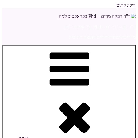
דילוג לתוכן
ד"ר רבקה מרום – Phd בפראפסיכולגיה
מדריכה ומלווה הורים ויועצת חינוכית
תפריט