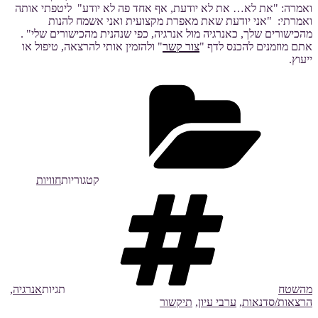
ואמרה: "את לא… את לא יודעת, אף אחד פה לא יודע" ליטפתי אותה
ואמרתי: "אני יודעת שאת מאפרת מקצועית ואני אשמח להנות
מהכישורים שלך, כאנרגיה מול אנרגיה, כפי שנהנית מהכישורים שלי" .
אתם מוזמנים להכנס לדף "
צור קשר
" ולהזמין אותי להרצאה, טיפול או
ייעוץ.
קטגוריות
חוויות
מהשטח
תגיות
אנרגיה
,
הרצאות/סדנאות
,
ערבי עיון
,
תיקשור