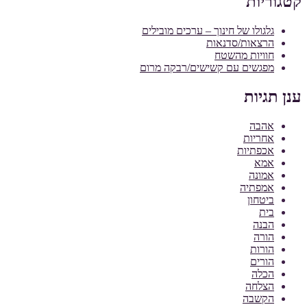
קטגוריות
גלגולו של חינוך – ערכים מובילים
הרצאות/סדנאות
חוויות מהשטח
מפגשים עם קשישים/רבקה מרום
ענן תגיות
אהבה
אחריות
אכפתיות
אמא
אמונה
אמפתיה
ביטחון
בית
הבנה
הורה
הורות
הורים
הכלה
הצלחה
הקשבה