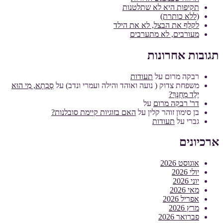
תקיפות היא לא שתלטנות
(ללא כותרת)
לקלף את הבצל, לא את הילד
מעורבים, לא מתערבים
תגובות אחרונות
רבקה מרום
על
תעודות
משפחת צדוק ( נועה ואוהד והילה ועמרי ונדב)
על
סָבְתָא, מִי הוּא
יֶלֶד מְחֻנָּךְ?
דר' רבקה מרום
על
בן סימון זוהר קלין
על
האם בזוגיות קיימת סובלנות?
גברי
על
תעודות
ארכיונים
אוגוסט 2026
יולי 2026
יוני 2026
מאי 2026
אפריל 2026
מרץ 2026
פברואר 2026