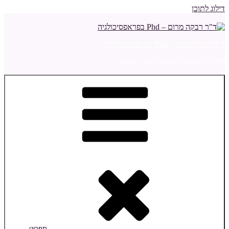
דילוג לתוכן
ד"ר רבקה מרום – Phd בפראפסיכולגיה
מדריכה ומלווה הורים ויועצת חינוכית
תפריט