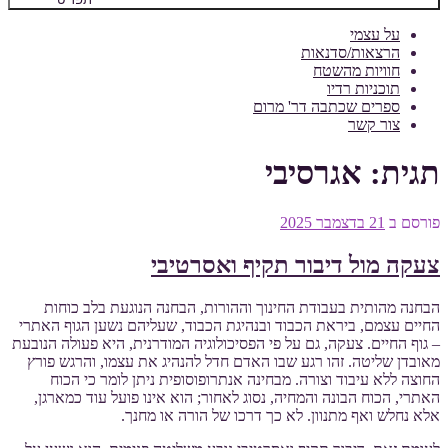
על עצמי
הרצאות/סדנאות
חוויות מהשטח
תוכניות רדיו
ספרים שכתבה דר' מרום
צור קשר
תגית:
אגרסיבי
פורסם ב
21 בדצמבר 2025
צעקה מול דיבור תקיף ואסרטיבי
הבחנה מהותית בעבודת החינוך וההורות, הבחנה הנוגעת בלב כוחות
החיים עצמם, ביראת הכבוד ובנהיגת הכבוד, שעליהם נשען הגוף האתרי
– גוף החיים. צעקה, גם על פי הפסיכולוגיה המודרנית, היא פעולה הנובעת
מאובדן שליטה. זהו רגע שבו האדם חדל להנהיג את עצמו, והרגש פורץ
החוצה ללא עיבוד וצורה. מבחינה אנתרופוסופית ניתן לומר כי הכוח
האתרי, הכוח הבונה והמחיה, נסוג לאחור; הוא אינו פועל עוד כמארגן,
אלא נחלש ואף מתנוון. לא כך דרכו של הורה או מחנך.