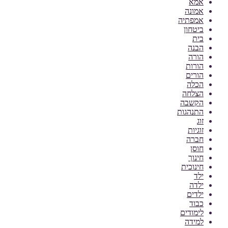
אמא
אמונה
אמפתיה
ביטחון
בית
הבנה
הורה
הורות
הורים
הכלה
הצלחה
הקשבה
התנהגות
זוג
זוגיות
חברה
חוסן
חינוך
חינוכית
ילד
ילדה
ילדים
כבוד
לימודים
למידה