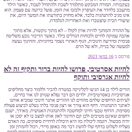
בעקבותיו. המורה המבקש מתלמיד לשבת ולהתחיל לעבוד, כאשר הילד
מתעכב בלחדד את העיפרון ולבזבז את הזמן, פועל כרועה עם פעמון. הוא
אינו מגיב להתנהגות בלבד, אלא מחזיק בתודעתו את המשך היום, את
שיעורי הבית שיצטברו ואת האחריות הנלמדת.
על ההורה והמחנך להיות אדון לקולו – לא מתוך נוקשות, אלא מתוך
אהבה עמוקה לחיים ולכוחות הגדלים בילד. כאשר הדיבור נובע משליטה
פנימית ומידיעה חינוכית, הגוף האתרי נשמר בחיוניותו, והחינוך נעשה
למעשה של בנייה, ולא של הרס.
פורסם ב
16 במאי 2023
להיות אסרטיבי, פרושו להיות ברור ותקיף זה לא
להיות אגרסיבי ותוקף
הורים לילד בן 14 הגיעו לקליניקה במטרה להכיר וללמוד כיצד מחליפים
אגרסיביות באסרטיביות. ילדים הם דבר נפלא שנותן לנו אור בחיים,
לעיתים הדחפים שלהם מהווים לנו ההורים אתגר חינוכי שמביא אותנו
לאתגר התנהגותי. דחף הוא צורך או רצון פנימי בלתי נשלט לביצוע פעולה
מסוימת. הדחף טבעי וחיוני למחשבה ולהתנהגות האנושית. מאידך, ישנם
דחפים שאינם מטיבים ולכן קם החינוך לאזן אותו למצב בו לא יסכן או
יהיה מכשול. דוגמה ליכולת כזו היא היכולת לדחיית סיפוקים, בה האדם
מצליח לשלוט בדחף שלו להשיג דבר מה באופן מיידי, ויכול להמתין זמן
מסוים עד להשגתו. חינוך לדחיית סיפוקים מבקש מאיתנו ההורים להיות