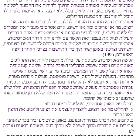
אסרטיביים. להיות בטוחים במטרת החינוך ולהורות את ההכוונה לשליטה
בדחיית סיפוקים כאבן דרך לחיים בכלל. לא הצעקה או אלימות כלפי הילד
תוביל לחינוך נכון והמטמעת ההרגלים.
אסרטיביות היא התנהגות העוזרת לנו להסביר לסובבים אותנו מה אנו
רוצים, מה אנו צריכים ומה אנו חשים. אדם אסרטיבי מעביר את המסרים
בלי לפגוע בשומע, ובלי להביע תוקפנות או מניפולטיביות. אחת הדרכים
היעילות לנהל את עצמנו ואת הקשר עם ילדינו היא הדרך האסרטיבית.
אסרטיביות דורשת מיומנויות שליטה עצמית ויכולת לתקשר עם רצונותינו,
רגשותינו וצרכינו באופן ישיר תוך כדי התחשבות בצרכי האחר (וולפה
וזאצארוס, 1996).
הגישה האסרטיבית, מבוססת על יכולת מורכבת לזהות את התהליכים
האוטומטיים ויכולת שימוש בתהליכי חשיבה גבוהה. שליטה קוגנטיבית
האחראית על קשב חזותי המאפשר עיבוד מידע חושי ופעולות שליפה
מהזיכרון. הפעלת שיקול דעת, חשיבה מופשטת, פעולות מונחות מטרה,
אחריות ועוד. אף פעם לא לנהל שיחה בזמן כעס. להירגע ולגבש תוכניות
עבודה ואסטרטגיות פעולה. שנחשב למקור הפעולות הרצוניות. הילד שלנו
הוא החומר ביד היוצר. החומר יקר מפז. הוא חומר שלא ניתן למחזור לאחר
שתפגעו באיכותו של החומר.
כדי לפעול באופן אסרטיבי, יש לפעול במסגרת כזו:
א. להחליט מה אנו רוצים, להצדיק לעצמנו את רצוננו ולהביע את הרצון
באופן ברור.
ב. להביע את דברנו בבהירות ובנועם. באופן שהשומע יכיר בכך שאנחנו
אומרים את הדברים מתוך חשיבה ולא מתוך כעס. שאנחנו דואגים ואכפת
לנו.