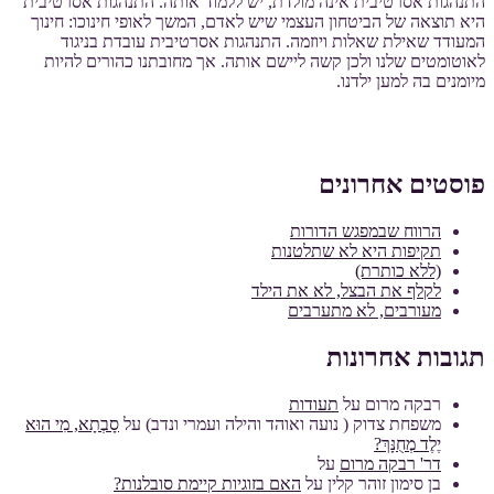
התנהגות אסרטיבית אינה מולדת, יש ללמוד אותה. התנהגות אסרטיבית
היא תוצאה של הביטחון העצמי שיש לאדם, המשך לאופי חינוכו: חינוך
המעודד שאילת שאלות ויוזמה. התנהגות אסרטיבית עובדת בניגוד
לאוטומטים שלנו ולכן קשה ליישם אותה. אך מחובתנו כהורים להיות
מיומנים בה למען ילדנו.
פוסטים אחרונים
הרווח שבמפגש הדורות
תקיפות היא לא שתלטנות
(ללא כותרת)
לקלף את הבצל, לא את הילד
מעורבים, לא מתערבים
תגובות אחרונות
רבקה מרום
על
תעודות
משפחת צדוק ( נועה ואוהד והילה ועמרי ונדב)
על
סָבְתָא, מִי הוּא
יֶלֶד מְחֻנָּךְ?
דר' רבקה מרום
על
בן סימון זוהר קלין
על
האם בזוגיות קיימת סובלנות?