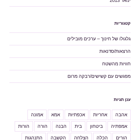
ינואר 2013
קטגוריות
גלגולו של חינוך – ערכים מובילים
הרצאות/סדנאות
חוויות מהשטח
מפגשים עם קשישים/רבקה מרום
ענן תגיות
אהבה
אחריות
אכפתיות
אמא
אמונה
אמפתיה
ביטחון
בית
הבנה
הורה
הורות
הורים
הכלה
הצלחה
הקשבה
התנהגות