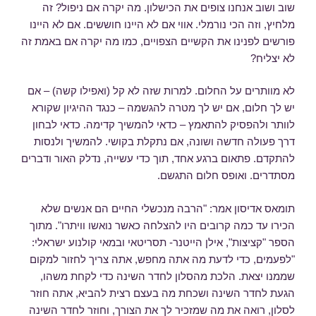
שוב ושוב אנחנו צופים את הכישלון. מה יקרה אם ניפול? זה
מלחיץ, וזה הכי נורמלי. אווי אם לא היינו חוששים. אם לא היינו
פורשים לפנינו את הקשיים הצפויים, כמו מה יקרה אם באמת זה
לא יצליח?
לא מוותרים על החלום. למרות שזה לא קל (ואפילו קשה) – אם
יש לך חלום, אם יש לך מטרה להגשמה – כנגד ההיגיון שקורא
לוותר ולהפסיק להתאמץ – כדאי להמשיך קדימה. כדאי לבחון
דרך פעולה חדשה ושונה, אם נתקלת בקושי. להמשיך ולנסות
להתקדם. פתאום ברגע אחד, תוך כדי עשייה, נדלק האור ודברים
מסתדרים. ואופס חלום התגשם.
תומאס אדיסון אמר: "הרבה מנכשלי החיים הם אנשים שלא
הכירו עד כמה קרובים היו להצלחה כאשר נואשו וויתרו". מתוך
הספר "קציצות", אילן הייטנר- תסריטאי ובמאי קולנוע ישראלי:
"לפעמים, כדי לדעת מה אתה מחפש, אתה צריך לחזור למקום
שממנו יצאת. הלכת מהסלון לחדר השינה כדי לקחת משהו,
הגעת לחדר השינה ושכחת מה בעצם רצית להביא, אתה חוזר
לסלון, רואה את מה שמזכיר לך את הצורך, וחוזר לחדר השינה