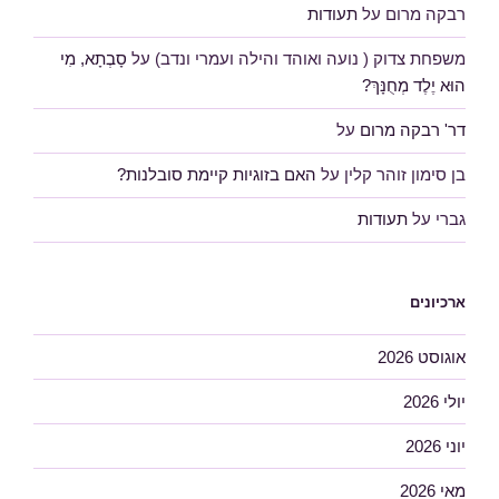
רבקה מרום
על
תעודות
משפחת צדוק ( נועה ואוהד והילה ועמרי ונדב)
על
סָבְתָא, מִי
הוּא יֶלֶד מְחֻנָּךְ?
דר' רבקה מרום
על
בן סימון זוהר קלין
על
האם בזוגיות קיימת סובלנות?
גברי
על
תעודות
ארכיונים
אוגוסט 2026
יולי 2026
יוני 2026
מאי 2026