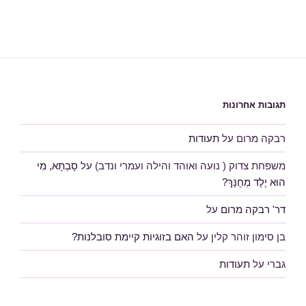
תגובות אחרונות
רבקה מרום
על
תעודות
משפחת צדוק ( נועה ואוהד והילה ועמרי ונדב)
על
סָבְתָא, מִי
הוּא יֶלֶד מְחֻנָּךְ?
דר' רבקה מרום
על
בן סימון זוהר קלין
על
האם בזוגיות קיימת סובלנות?
גברי
על
תעודות