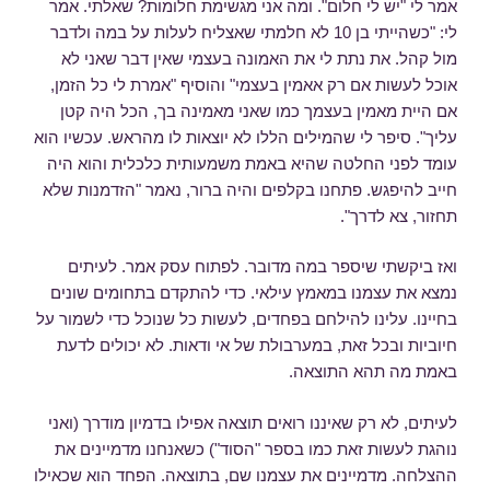
אמר לי "יש לי חלום". ומה אני מגשימת חלומות? שאלתי. אמר
לי: "כשהייתי בן 10 לא חלמתי שאצליח לעלות על במה ולדבר
מול קהל. את נתת לי את האמונה בעצמי שאין דבר שאני לא
אוכל לעשות אם רק אאמין בעצמי" והוסיף "אמרת לי כל הזמן,
אם היית מאמין בעצמך כמו שאני מאמינה בך, הכל היה קטן
עליך". סיפר לי שהמילים הללו לא יוצאות לו מהראש. עכשיו הוא
עומד לפני החלטה שהיא באמת משמעותית כלכלית והוא היה
חייב להיפגש. פתחנו בקלפים והיה ברור, נאמר "הזדמנות שלא
תחזור, צא לדרך".
ואז ביקשתי שיספר במה מדובר. לפתוח עסק אמר. לעיתים
נמצא את עצמנו במאמץ עילאי. כדי להתקדם בתחומים שונים
בחיינו. עלינו להילחם בפחדים, לעשות כל שנוכל כדי לשמור על
חיוביות ובכל זאת, במערבולת של אי ודאות. לא יכולים לדעת
באמת מה תהא התוצאה.
לעיתים, לא רק שאיננו רואים תוצאה אפילו בדמיון מודרך (ואני
נוהגת לעשות זאת כמו בספר "הסוד") כשאנחנו מדמיינים את
ההצלחה. מדמיינים את עצמנו שם, בתוצאה. הפחד הוא שכאילו