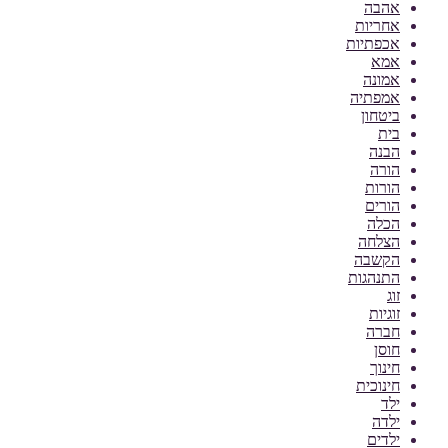
אהבה
אחריות
אכפתיות
אמא
אמונה
אמפתיה
ביטחון
בית
הבנה
הורה
הורות
הורים
הכלה
הצלחה
הקשבה
התנהגות
זוג
זוגיות
חברה
חוסן
חינוך
חינוכית
ילד
ילדה
ילדים