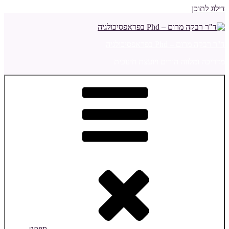
דילוג לתוכן
ד"ר רבקה מרום – Phd בפראפסיכולגיה
מדריכה ומלווה הורים ויועצת חינוכית
תפריט