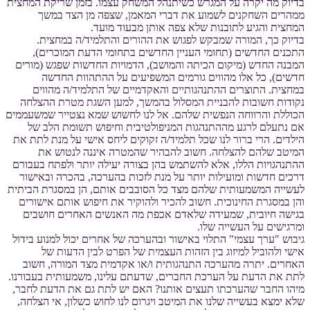
בדיוק מה יקרה על המגרש כשיתנהל המשחק עצמו. בזמן שריקת המחצית
ממהרים השחקנים לשמוע את דברי המאמן, שצפה מן הצד במשך
המחצית והגיע לתובנות שלא צפה אותן מבעוד מועד.
בדיוק כך, המורה שמבקש לפגוש את ההורים והתלמיד/ה במחצית.
התכנים החדשים (תחומי העניין החדשים בתחומי הדעת המוכרים),
המבנה החדש (מיקום הכיתה והמושב), הדמויות החדשות שפגש (מורים
חדשים), כל אלו מהווים גורמים המשפיעים על ההתהוות החדשה
במחצית. התוצרים ההתנהגותיים והאקדמיים של התלמיד/ה מהווים
נקודות חשובות להבניית המסלול בהמשך, למען השגת מטרת ההצלחה
הכוללת והרווחה הנפשית שלהם. אל לנו לחשוש שמא נצטייר שמשעממים
אם נתעלם לרגע מההתנהגות המניפולטיבית וחיפוש תשומת הלב של
הילדים. הרי ברור לנו שכל תלמיד/ה זקוקים ליחס אישי על מנת לתת את
המיטב שלהם להצלחה. חשוב להבהיר שהמטרה איננה לנטוש את
ההתנהגויות הללו, אלא להשתמש בהן בצורה יעילה יותר ולפתח בעבורם
דרכים חדשות ומועילות יותר על מנת לזכות בהערכה, בהכרה ובאישור
לעשייה המשמעותית שלהם מצד כל הסובבים אותם, הן במסגרת הביתית
והן במסגרת החינוכית. חשוב להכיר ולהוקיר את חיפוש אותם אישורים
בגישה חיובית, שמעידה שלאדם אכפת מה האנשים האחרים חושבים
ומרגישים על העשייה שלו.
גיבוש "ערך עצמי" התלוי באישור ובהערכה של אחרים יכול למנוע בידול
אישי ולהוביל למיזוג בין הזהות העצמית של הפרט לבין הדעות של
האחרים. יתרה מהערכה התנהגותית ו/או אקדמית מצד המורה, חשוב
לתת את הדעת על הערכת החברים, שדעתם עלינו, משמעותית בעבורנו.
מיהו החבר שהערכתו תעצים אותנו? האם יש לתת גם את הדעת לחבר,
שלא ימצא בעשייה שלנו את המיטב ויגרום לנו לחוש כשלון, אי הצלחה,