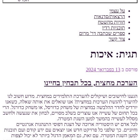
על עצמי
הרצאות/סדנאות
חוויות מהשטח
תוכניות רדיו
ספרים שכתבה דר' מרום
צור קשר
תגית:
איכות
פורסם ב
13 בפברואר 2024
הערכת מחצית, בכל תבחין בחיינו
הגענו לחישובים ושיקולים להערכת התלמידים במחצית. מדוע חשוב לנו
להיערך להגשת הערכות במחצית? אנו שואלים את אותה שאלה, כשאנו
יורדים לחדר ההלבשה במחצית של משחק כדורסל, או משחק כדורגל. הרי
בכל תחום של עשייה אנו עוצרים בשלב מסויים, לבחון את שנעשה ולחשב
מסלול לעשייה בהמשך למען השגת המטרה.
לכל אדם יש היסטוריה ארוכה של הצגת דפוסי התנהגות אנרגטיים
וחיוניים. כך שלפני כל פרויקט חדש אנו יוצאים עם ידע קודם ועם תובנות
למען השגת המטרה. עם זאת, גם המאמן הדגול ביותר לא יכול לצפות