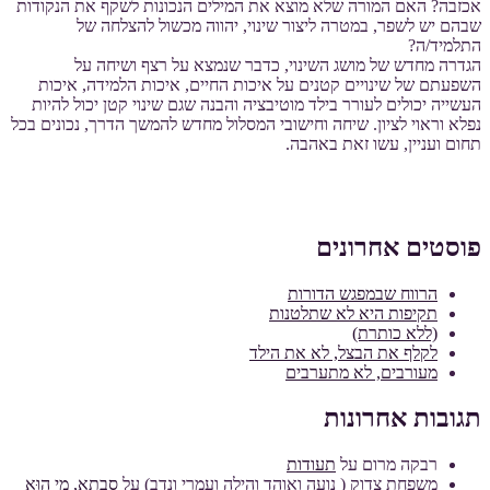
אכזבה? האם המורה שלא מוצא את המילים הנכונות לשקף את הנקודות
שבהם יש לשפר, במטרה ליצור שינוי, יהווה מכשול להצלחה של
התלמיד/ה?
הגדרה מחדש של מושג השינוי, כדבר שנמצא על רצף ושיחה על
השפעתם של שינויים קטנים על איכות החיים, איכות הלמידה, איכות
העשייה יכולים לעורר בילד מוטיבציה והבנה שגם שינוי קטן יכול להיות
נפלא וראוי לציון. שיחה וחישובי המסלול מחדש להמשך הדרך, נכונים בכל
תחום ועניין, עשו זאת באהבה.
פוסטים אחרונים
הרווח שבמפגש הדורות
תקיפות היא לא שתלטנות
(ללא כותרת)
לקלף את הבצל, לא את הילד
מעורבים, לא מתערבים
תגובות אחרונות
רבקה מרום
על
תעודות
משפחת צדוק ( נועה ואוהד והילה ועמרי ונדב)
על
סָבְתָא, מִי הוּא