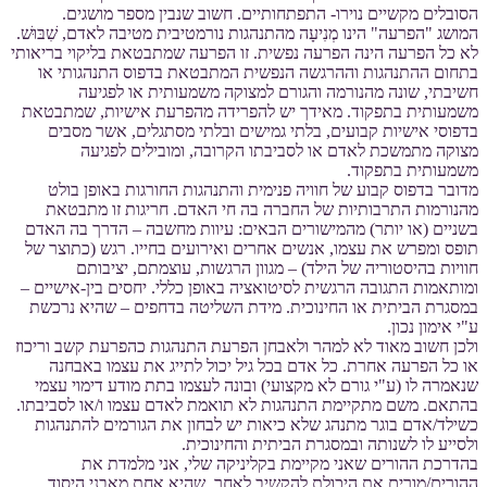
הסובלים מקשיים נוירו- התפתחותיים. חשוב שנבין מספר מושגים.
המושג "הפרעה" הינו מְנִיעָה מהתנהגות נורמטיבית מטיבה לאדם, שִׁבּוּשׁ.
לא כל הפרעה הינה הפרעה נפשית. זו הפרעה שמתבטאת בליקוי בריאותי
בתחום ההתנהגות וההרגשה הנפשית המתבטאת בדפוס התנהגותי או
חשיבתי, שונה מהנורמה והגורם למצוקה משמעותית או לפגיעה
משמעותית בתפקוד. מאידך יש להפרידה מהפרעת אישיות, שמתבטאת
בדפוסי אישיות קבועים, בלתי גמישים ובלתי מסתגלים, אשר מסבים
מצוקה מתמשכת לאדם או לסביבתו הקרובה, ומובילים לפגיעה
משמעותית בתפקוד.
מדובר בדפוס קבוע של חוויה פנימית והתנהגות החורגות באופן בולט
מהנורמות התרבותיות של החברה בה חי האדם. חריגות זו מתבטאת
בשניים (או יותר) מהמישורים הבאים: עיוות מחשבה – הדרך בה האדם
תופס ומפרש את עצמו, אנשים אחרים ואירועים בחייו. רגש (כתוצר של
חוויות בהיסטוריה של הילד) – מגוון הרגשות, עוצמתם, יציבותם
ומותאמות התגובה הרגשית לסיטואציה באופן כללי. יחסים בין-אישיים –
במסגרת הביתית או החינוכית. מידת השליטה בדחפים – שהיא נרכשת
ע"י אימון נכון.
ולכן חשוב מאוד לא למהר ולאבחן הפרעת התנהגות כהפרעת קשב וריכוז
או כל הפרעה אחרת. כל אדם בכל גיל יכול לתייג את עצמו באבחנה
שנאמרה לו (ע"י גורם לא מקצועי) ובונה לעצמו בתת מודע דימוי עצמי
בהתאם. משם מתקיימת התנהגות לא תואמת לאדם עצמו ו/או לסביבתו.
כשילד/אדם בוגר מתנהג שלא כיאות יש לבחון את הגורמים להתנהגות
ולסייע לו לשנותה ובמסגרת הביתית והחינוכית.
בהדרכת ההורים שאני מקיימת בקליניקה שלי, אני מלמדת את
ההורים/מורים את היכולת להקשיב לאחר, שהיא אחת מאבני היסוד