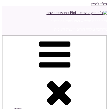
דילוג לתוכן
ד"ר רבקה מרום – Phd בפראפסיכולגיה
מדריכה ומלווה הורים ויועצת חינוכית
תפריט