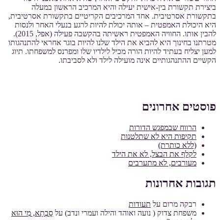
ביצירת תקשורת בין-אישית יעילה והיא המרכיב הראשון במעלה
בתקשורת אסרטיבית. אחד המרכיבים הקריטיים בתקשורת אסרטיבית,
היא היכולת האמפטית – אותה יכולת להיות לרגע בנעלי האחר ולנסות
להבין אותו. החוויה האמפטית ראשיתה בהקשבה פעילה (אפל, 2015).
מטרתנו בחינוך היא להביא את הילד שלנו להיות בוגר אחראי להתנהגותו
למען יצליח בעתיד להיות הורה מכיל לילדיו שלו ומפרנס למשפחתו. תיוג
הקשיים ההתנהגותיים אינה מועילה לילד ולא לסביבתו.
פוסטים אחרונים
הרווח שבמפגש הדורות
תקיפות היא לא שתלטנות
(ללא כותרת)
לקלף את הבצל, לא את הילד
מעורבים, לא מתערבים
תגובות אחרונות
רבקה מרום
על
תעודות
משפחת צדוק ( נועה ואוהד והילה ועמרי ונדב)
על
סָבְתָא, מִי הוּא