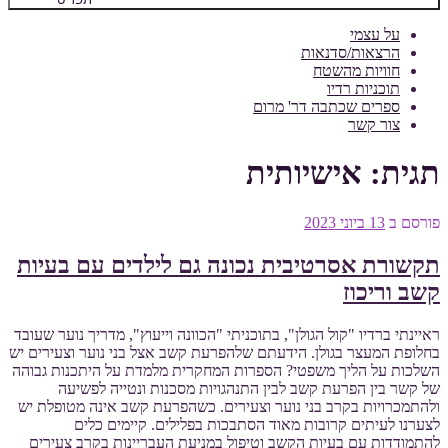
על עצמי
הרצאות/סדנאות
חוויות מהשטח
תוכניות רדיו
ספרים שכתבה דר' מרום
צור קשר
תגית:
אישיותית
פורסם ב
13 ביוני 2023
תקשורת אסרטיבית נכונה גם לילדים עם בעיות
קשב וריכוז
ראיינתי ברדיו "קול הגולן", בתוכניתי "הכוונה וייעוץ", מדריך נוער שעובד
בחלופת המעצר בגולן. הידעתם שלהפרעת קשב אצל בני נוער וצעירים יש
השלכות על הליך משפטי? הספרות המחקרית מלמדת על היתכנות גבוהה
של קשר בין הפרעת קשב לבין התנהגויות מסכנות ונטייה לפשיעה
ולהתמכרויות בקרב בני נוער וצעירים. כשהפרעת קשב אינה מטופלת יש
לצערנו לעיתים קרובות מאוד הסתבכות בפלילים. קיימים כלים
להתמודדות עם בעיות הקשב וטיפול במניעת העבריינות בקרב צעירים