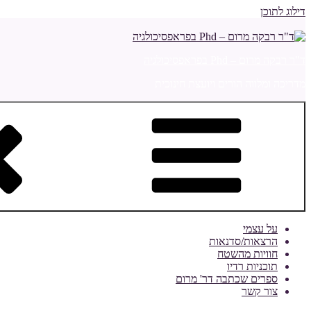
דילוג לתוכן
ד"ר רבקה מרום – Phd בפראפסיכולגיה
מדריכה ומלווה הורים ויועצת חינוכית
על עצמי
הרצאות/סדנאות
חוויות מהשטח
תוכניות רדיו
ספרים שכתבה דר' מרום
צור קשר