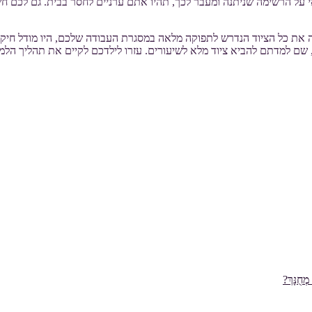
י על הרשימה שניתנה ומעבר לכך, תהיו אתם ערניים לחסר בבית. גם לכם 
ת כל הציוד הנדרש לתפוקה מלאה במסגרת העבודה שלכם, היו מודל חיקוי.
, שם למדתם להביא ציוד מלא לשיעורים. עזרו לילדכם לקיים את תהליך הלמ
ְחֻנָּךְ?