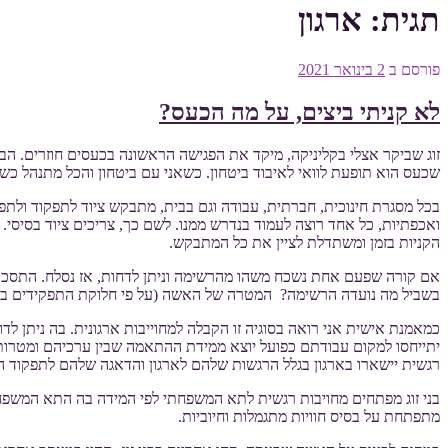
תגית:
ארגון
פורסם ב
2 בינואר 2021
לא קניתי ביצים, על מה הכעס?
זוג שביקר אצלי בקליניקה, מיקד את הפגישה הראשונה בכעסים חוזרים. הבע
שכעס הוא תופעת לוואי לאיבוד ביטחון. כשאני עם ביטחון והכל מתנהל כ
בכל מסגרת חינוכית, חברתית, עבודה וגם בבית, מתבקש ציוד לתפקוד ולת
ואכפתיות, כל אחד רוצה לעמוד בנדרש ממנו. לשם כך, צריכים ציוד בסיסי.
הקניות בזמן ומשתדלת לציין את כל המתבקש.
אם קורה שפעם אחת נשכח משהו מהרשימה וניתן לדחות, אז נסלח. התסכו
בשביל מה נועדה הרשימה? המטרה של האשה (על פי חלוקת התפקידים בבית
כמאמנת אישית אני רואה בסוגיה זו הקבלה למחוייבות ארגונית. בה ניתן לד
יתייחסו למקום עבודתם כפועל יוצא ממידת ההתאמה שבין ערכיהם ומטרותיה
רגשית יישארו בארגון בגלל הרגשות שלהם לארגון והדאגה שלהם לתפקוד ה
בני זוג מפתחים מחויבות רגשית לתא המשפחתי לפי המידה בה התא המשפחת
מתפתחת על בסיס חוויות מתגמלות וחיוביות.