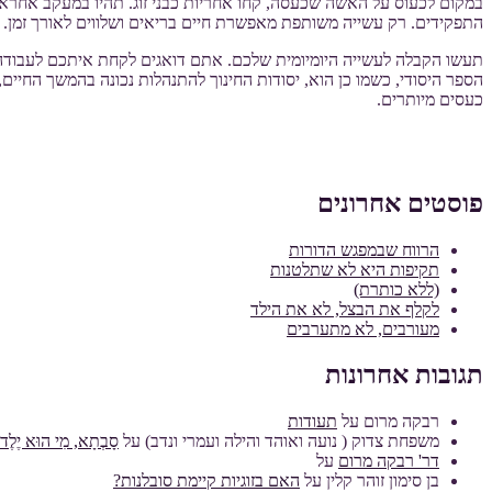
במקום לכעוס על האשה שכעסה, קחו אחריות כבני זוג. תהיו במעקב אחרא
התפקידים. רק עשייה משותפת מאפשרת חיים בריאים ושלווים לאורך זמן.
תעשו הקבלה לעשייה היומיומית שלכם. אתם דואגים לקחת איתכם לעבודה א
הספר היסודי, כשמו כן הוא, יסודות החינוך להתנהלות נכונה בהמשך החיים
כעסים מיותרים.
פוסטים אחרונים
הרווח שבמפגש הדורות
תקיפות היא לא שתלטנות
(ללא כותרת)
לקלף את הבצל, לא את הילד
מעורבים, לא מתערבים
תגובות אחרונות
רבקה מרום
על
תעודות
משפחת צדוק ( נועה ואוהד והילה ועמרי ונדב)
על
סָבְתָא, מִי הוּא יֶלֶד מ
דר' רבקה מרום
על
בן סימון זוהר קלין
על
האם בזוגיות קיימת סובלנות?