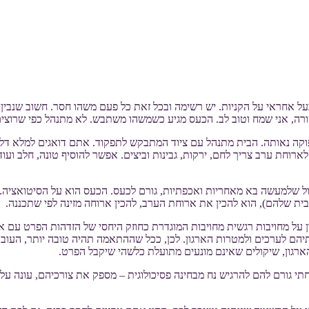
ל אחראי על הקניות. יש רשימה ובכל זאת כל פעם משהו חסר. חשוב שנבין ש
שורה, אני שמח וטוב לב. הכעס מגיע כשמשהו משתבש. לא מתנהל כפי שרוצי
פוקה נאותה. הבית מתנהל עם ציוד המתבקש לתפקוד. אתם דואגים למלא דלק
 לארוחת ערב צריך לחם, ירקות, גבינות וביצים. אפשר להוסיף טונה, חלב ו
ל שלמעשה בא מאחריות ואכפתיות, גורם לכעס. הכעס הוא על הסיטואציה.
 שלהם), הוא להכין את ארוחת הערב, להכין ארוחה מזינה לפי שתכננה.
ון על מחויבות רגשית מחויבות המוגדרת כחוזק היחסי של הזדהות הפרט עם אר
ם לערכים ולמטרות הארגון. לכן, ככל שההתאמה תהיה טובה יותר, העובד י
ארגון, שיקולים שאינם מונעים מתועלת כלשהי שיקבל הפרט.
י גורם להם להרגיש נח מבחינה פסיכולוגית – מספק את צורכיהם, עונה על