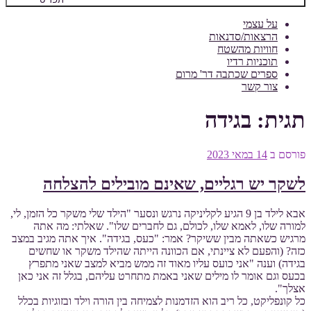
על עצמי
הרצאות/סדנאות
חוויות מהשטח
תוכניות רדיו
ספרים שכתבה דר' מרום
צור קשר
תגית:
בגידה
פורסם ב
14 במאי 2023
לשקר יש רגליים, שאינם מובילים להצלחה
אבא לילד בן 9 הגיע לקליניקה נרגש ונסער "הילד שלי משקר כל הזמן, לי,
למורה שלו, לאמא שלו, לכולם, גם לחברים שלו". שאלתי: מה אתה
מרגיש כשאתה מבין ששיקר? אמר: "כעס, בגידה". איך אתה מגיב במצב
כזה? (והפעם לא ציינתי, אם הכוונה הייתה שהילד משקר או שחשים
בגידה) וענה "אני כועס עליו מאוד זה ממש מביא למצב שאני מתפרץ
בכעס וגם אומר לו מילים שאני באמת מתחרט עליהם, בגלל זה אני כאן
אצלך".
כל קונפליקט, כל ריב הוא הזדמנות לצמיחה בין הורה וילד ובזוגיות בכלל