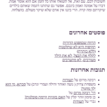
חשובות לכם. עם זאת, אל תשאלו אותו כל הזמן אם הוא אומר אמת.
דברו על אמונה ואמון בינכם. אפשר גם שתתנו דוגמה שאתם כילדים
שיקרתם ומה קרה. הרי ביננו אין אדם שלא שיקר מעולם. בהצלחה.
פוסטים אחרונים
הרווח שבמפגש הדורות
תקיפות היא לא שתלטנות
(ללא כותרת)
לקלף את הבצל, לא את הילד
מעורבים, לא מתערבים
תגובות אחרונות
רבקה מרום
על
תעודות
משפחת צדוק ( נועה ואוהד והילה ועמרי ונדב)
על
סָבְתָא, מִי הוּא
יֶלֶד מְחֻנָּךְ?
דר' רבקה מרום
על
בן סימון זוהר קלין
על
האם בזוגיות קיימת סובלנות?
גברי
על
תעודות