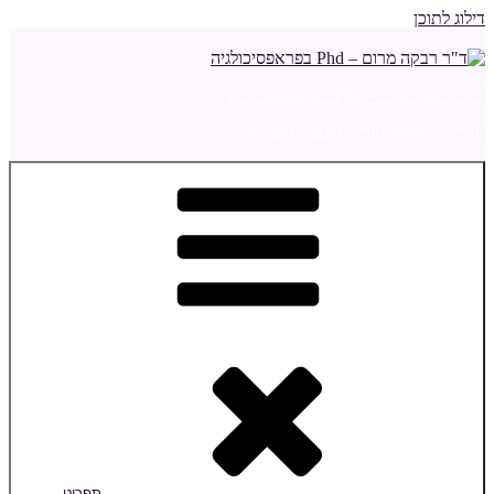
דילוג לתוכן
ד"ר רבקה מרום – Phd בפראפסיכולגיה
מדריכה ומלווה הורים ויועצת חינוכית
תפריט