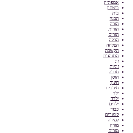
אמפתיה
ביטחון
בית
הבנה
הורה
הורות
הורים
הכלה
הצלחה
הקשבה
התנהגות
זוג
זוגיות
חברה
חוסן
חינוך
חינוכית
ילד
ילדה
ילדים
כבוד
לימודים
למידה
מורה
מורים