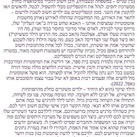
(בין שניים – במשפחה ובעבודה), ולכן חשוב להכיר בסיטואציה כחלק
ממערכת יחסים. לנהל את הקונפליקט מבלי להשפיל, לבטל, להאשים ו/או
להקטין את השני. בזמן קונפליקטים עם ילדים חשוב לשבת ולרשום –
לתאר את האירוע, מה המחשבות שהתלוו לאירוע (אותן מחשבות
אוטומטיות שמציפות אותנו – האבא שחש בגידה ב"אני העליון" שלו,
מייחס שקר לבגידה, לאדם אחר מדובר בחוסר כבוד ועוד), מה היו
הרגשות שעלו אצלם, אצלכם? (האב כעס, מה הרגיש הילד כששיקר?)
ואז כיצד פעלו שני הצדדים? האב כעס, מה עשה הילד? ניסה לשכנע
שהשקר אמת או ששתק, הסתגר, בכה? לכל אחת מהתגובות חשוב
להתייחס באופן מכיל, מכיוון שלתגובה יש משמעות חשובה מאוד, במטרה
ליישב את הקונפליקט ואת הגורם לקונפליקט.
הורות אינה נלמדת בשום בית ספר, אך דורשת את המיומנויות המורכבות
ביותר ברמה האישית והבין אישית. מערכת הלחצים מולה עומד הורה
כמעט בכל רגע נתון עלולה להוביל אותו למצוקה. הוא פועל אוטומטית
מול לחצים אלה ופעמים רבות באופן לא יעיל עבור עצמו והסובבים אותו
(אפל, 2022).
הילד שיקר (הוא לא היחיד – ילדים משקרים כחלק מהתפתחות
האישיות). אל תגיבו ללא חשיבה. קחו נשימה עמוקה, פנו זמן לשיחה,
תתחילו את השיחה בחיבוק גדול. תתנו לילד להרגיש עד כמה אתם
אוהבים אותו ללא תנאי. כמה הקשר הבין אישי שלכם חשוב ויקר לכם.
ורק כשהילד מרגיש ביטחון בזרועותיכם, אמרו לילדכם כיצד השקרים שלו
גורמים לכם להרגיש, כיצד הם משפיעים על מערכת היחסים שלכם ומה
יקרה אם בני המשפחה והחברים יפסיקו להאמין לו. כשאתם יודעים
בוודאות שהוא אינו אומר את האמת, הבהירו לו זאת בעזרת נתונים
ועובדות שידועים לכם. ילדכם צריך לדעת שתכונות כגון כנות ויושר