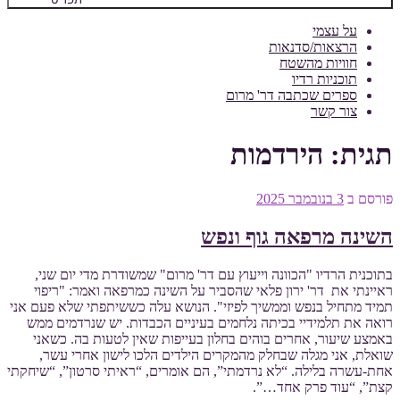
על עצמי
הרצאות/סדנאות
חוויות מהשטח
תוכניות רדיו
ספרים שכתבה דר' מרום
צור קשר
תגית:
הירדמות
פורסם ב
3 בנובמבר 2025
השינה מרפאה גוף ונפש
בתוכנית הרדיו "הכוונה וייעוץ עם דר' מרום" שמשודרת מדי יום שני,
ראיינתי את דר' ירון פלאי שהסביר על השינה כמרפאה ואמר: "ריפוי
תמיד מתחיל בנפש וממשיך לפיזי". הנושא עלה כששיתפתי שלא פעם אני
רואה את תלמידיי בכיתה נלחמים בעיניים הכבדות. יש שנרדמים ממש
באמצע שיעור, אחרים בוהים בחלון בעייפות שאין לטעות בה. כשאני
שואלת, אני מגלה שבחלק מהמקרים הילדים הלכו לישון אחרי עשר,
אחת-עשרה בלילה. “לא נרדמתי”, הם אומרים, “ראיתי סרטון”, “שיחקתי
קצת”, “עוד פרק אחד…”.