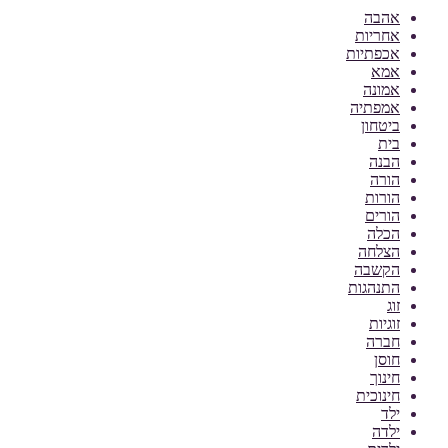
אהבה
אחריות
אכפתיות
אמא
אמונה
אמפתיה
ביטחון
בית
הבנה
הורה
הורות
הורים
הכלה
הצלחה
הקשבה
התנהגות
זוג
זוגיות
חברה
חוסן
חינוך
חינוכית
ילד
ילדה