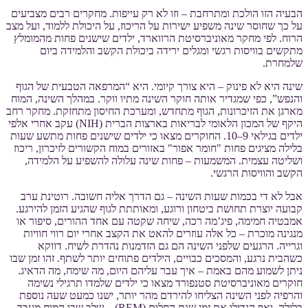
הבעיה הזו הולכת ומתרחבת – וזו לא רק עייפות. מחקרים רבים מצביעים
על כך שחוסר שינה משפיע ישירות על הריכוז, על היכולת ללמוד, ועל מצב
הרוח. לפי מחקר מאוניברסיטת הרווארד, ילדים שישנים פחות מהמומלץ
מתקשים בוויסות רגשי ומגלים ירידה ביכולת הקשב והלמידה ביום
שלמחרת.
שינה היא לא פינוק – היא צורך קיומי. היא “המרפאה הטבעית של הגוף
והנפש”, כפי שמגדיר אותה חוקר השינה מתיו ווקר. במהלך השינה, המוח
מארגן את הזיכרונות, הגוף מתחדש, ומערכת החיסון מתחזקת. מחקר רחב
היקף של המכון הלאומי לבריאות בארצות הברית (NIH) עקב אחרי אלפי
ילדים בגילאי 9–10. החוקרים מצאו כי ילדים שישנים פחות מתשע שעות
בלילה מציגים פחות "חומר אפור" באזורים במוח הקשורים לזיכרון, ריכוז
ושליטה עצמית. המשמעות – פחות שינה עלולה להשפיע על הלמידה,
הקשב והוויסות הרגשי.
אבל לא די בכמות שעות השינה – גם הדרך אליה חשובה. רוטינת ערב
קבועה יוצרת תחושת ביטחון ורוגע, ומאותתת לגוף שהגיע הזמן להירגע.
אמבטיה חמימה, פיג’מה רכה, שיחה שקטה עם אחד ההורים, סיפור או
מנגינה מוכרת – כל אלה עוזרים להאט את הקצב אחרי יום רווי חוויות
וגרייה. הרגעים שלפני השינה הם גם הזדמנות נהדרת לשיח. דווקא
כשהבית נרגע, והמסכים כבויים, הילדים פתוחים יותר לשתף. זהו זמן שבו
ניתן לשמוע מהם באמת – איך עבר עליהם היום, מה שימח, מה הדאיג.
חוקרים מאוניברסיטת סטנפורד מצאו כי ילדים שלמדו תרגילי נשימה
והרפיה לפני השינה הצליחו להירדם מהר יותר, ישנו כמעט שעה נוספת
בלילה, ואף הגדילו את זמן שנת החלום (REM) – שלב שבו המוח מעבד