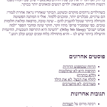
רגשות וחוויות. התוצאה: ילדים רגועים ומאוזנים יותר בבוקר.
כשהילדים נרדמים מוקדם ובשקט, הבוקר שאחריו נראה אחרת לגמרי:
הם ערניים, סבלניים יותר, ומוכנים ללמוד. אולי זו המתנה הפשוטה
והגדולה ביותר שנוכל להעניק להם – שינה טובה, מרפאה ומלאת חלומות
טובים. כפי שמסביר פרופ’ מתיו ווקר, חוקר שינה ומחבר הספר “למה
אנחנו ישנים” (Why We Sleep): “השינה היא התרופה הטבעית, החינמית
והיעילה ביותר שיש לנו – והיא מתחילה בלוח זמנים קבוע ובלב רגוע.”
פוסטים אחרונים
הרווח שבמפגש הדורות
תקיפות היא לא שתלטנות
(ללא כותרת)
לקלף את הבצל, לא את הילד
מעורבים, לא מתערבים
תגובות אחרונות
רבקה מרום
על
תעודות