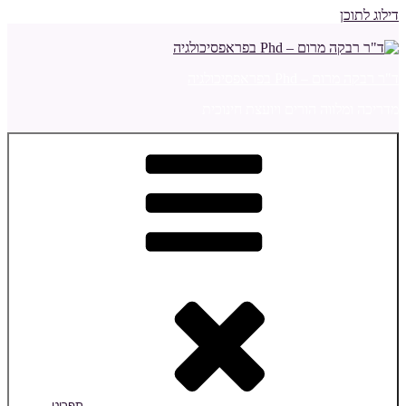
דילוג לתוכן
ד"ר רבקה מרום – Phd בפראפסיכולגיה
מדריכה ומלווה הורים ויועצת חינוכית
תפריט