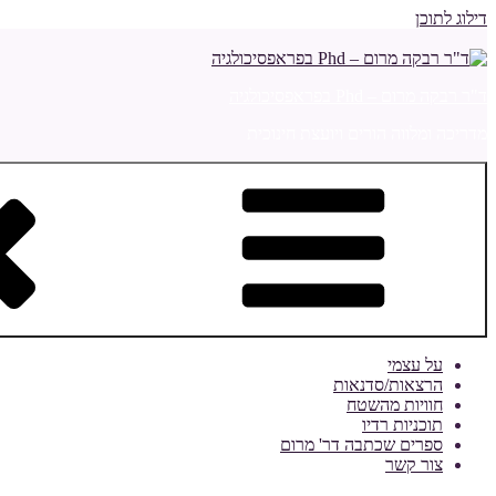
דילוג לתוכן
ד"ר רבקה מרום – Phd בפראפסיכולגיה
מדריכה ומלווה הורים ויועצת חינוכית
על עצמי
הרצאות/סדנאות
חוויות מהשטח
תוכניות רדיו
ספרים שכתבה דר' מרום
צור קשר