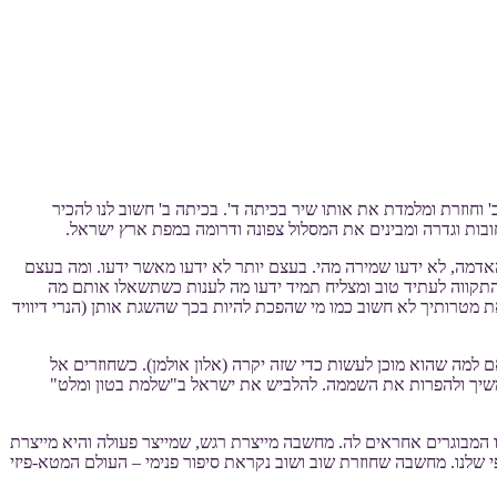
 וחוזרת ומלמדת את אותו שיר בכיתה ד'. בכיתה ב' חשוב לנו להכיר
בות וגדרה ומבינים את המסלול צפונה ודרומה במפת ארץ ישראל.
מה, לא ידעו שמירה מהי. בעצם יותר לא ידעו מאשר ידעו. ומה בעצם
 התקווה לעתיד טוב ומצליח תמיד ידעו מה לענות כשתשאלו אותם מה
טרותיך לא חשוב כמו מי שהפכת להיות בכך שהשגת אותן (הנרי דיוויד
למה שהוא מוכן לעשות כדי שזה יקרה (אלון אולמן). כשחוזרים אל
משיך ולהפרות את השממה. להלביש את ישראל ב"שלמת בטון ומלט"
 המבוגרים אחראים לה. מחשבה מייצרת רגש, שמייצר פעולה והיא מייצרת
 שלנו. מחשבה שחוזרת שוב ושוב נקראת סיפור פנימי – העולם המטא-פיזי