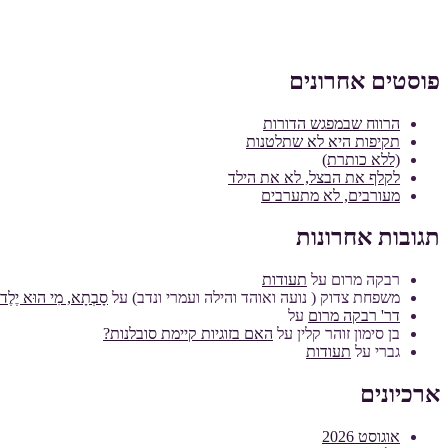
פוסטים אחרונים
הרווח שבמפגש הדורות
תקיפות היא לא שתלטנות
(ללא כותרת)
לקלף את הבצל, לא את הילד
מעורבים, לא מתערבים
תגובות אחרונות
רבקה מרום
על
תעודות
משפחת צדוק ( נועה ואוהד והילה ועמרי ונדב)
על
סָבְתָא, מִי הוּא יֶלֶד מ
דר' רבקה מרום
על
בן סימון זוהר קלין
על
האם בזוגיות קיימת סובלנות?
גברי
על
תעודות
ארכיונים
אוגוסט 2026