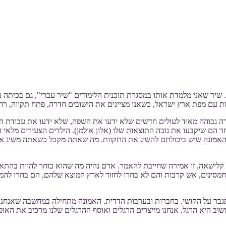
 שיר שאני מלמדת אותו במסגרת תוכנית הלימודים "שיר עברי", גם בכיתה ב'
ות עם מפת ארץ ישראל, כשאנו מציינים את הישובים חדרה, פתח תקווה, רחו
 גבוהה מאוד לעולים חדשים שלא ידעו את השפה, שלא ידעו את עבודת האד
חד הם שיקבעו את גובה התוצאות שלו (אלון אולמן). הילדים הצעירים מלאי
אמונה שיש ביכולתם להשיג את התקוות. מה שאתה מקבל כשאתה משיג את מ
 קלישאה, זו אמירה שחייבת להאמר. אדם נהיה מה שהוא בוחר להיות בהתאם 
חמסינים, אש קרבות והם לא בחרו לחזור לארץ המוצא שלהם, הם בחרו לה
להתגבר על הקושי. בחברות ובערבות הדדית. האמונה מתחילה במחשבה שאנחנו
ב היא הרגל. אנחנו מייצרים הרגלים ואוסף ההרגלים שלנו מרכיב את האופי