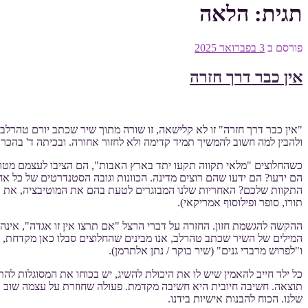
תגית:
הלאה
פורסם ב
3 בפברואר 2025
אין כבר דרך חזרה
"אין כבר דרך חזרה" זו לא קלישאה, זו שורה מתוך שיר שכתב יורם טהרלב.
ולהבין למה חשוב להמשיך תמיד קדימה ולא לחזור אחורה. ובכיתה ד' בהכר
כשהחלוצים "מלאי תקווה תקעו יתד בארץ האבות", הם הציבו לעצמם מטרה
הם ידעו? הם ידעו שהם רוצים מדינה. הכוונות וגובה הסטנדרטים של כל א
התקוות שלכם? האחריות שלנו המבוגרים לטעת בהם את המוטיבציה, את ה
תורו, סופר ופילוסוף אמריקאי).
ההקשה להגשמת חזון. החזרה על דברי הרצל "אם תרצו אין זו אגדה", אינה
המילים של השיר שכתב טהרלב, אנו מבינים שהחלוצים סבלו כאן מקדחת, 
ו"לפרוש מרבדי גנים" (שיר בוקר / נתן אלתרמן).
כל ילד חייב להאמין שיש לו את היכולת להשיג, יש בכוחו את המסוגלות 
תוצאה. חשיבה חיובית היא חשיבה מקדמת. פעולה שחוזרת על עצמה שוב ושו
שלנו. הכוח להבנות אישיות בידנו.