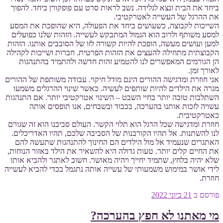
ביחד את הבית ונצא לגלידה. נשב לראות סרט עם פופקורן ביחד. להפוך
את ההרגל של העשייה לאטרקטיבי.
השייכות לקבוצה, כשעושים ביחד את הפעולה, היא שהופכת את המסע
למסע משותף ולרוב הוא הגמול המתבקש לעשייה. הזהות שלנו כפועלים
למען ועושים מעשה, הופכת להיות קשורה לזו של הסובבים אותנו. הזהות
הקבוצתית מתחילה להעצים את הזהות הפרטית. חברות ושייכות לקהילה
הן הגורמים המאפשרים לנו להטמיע זהות חדשה ולהתמיד בהתנהגות
לאורך זמן.
אני חוזרת ומדגישה ההורים הינם מודל חיקוי. עבודה משותפת של ההורים
מגרה את הילדים להיות שותפים לעשיה. כאשר שינוי ההרגלים משמעו
השתלבות טובה יותר בחיי השבט – השינוי אטרקטיבי יותר. אם התנהגות
עשויה לזכות אותנו בהערכה, בכבוד ובשבחים, אנו תופסים אותה
כאטרקטיבית.
חוזרת ומדגישה שכל הרגל הוא תלוי הקשר. העולם סביבנו הוא זה שגורם
לנו להשתנות. אל תהיו הקורבנות של הסביבה שלכם, תהיו האדריכלים.
האתגרים שנעמיד אל מול הילדים הם החינוך להתנהגות שתעשה להם
את החיים קלים יותר. טעות גדולה היא להשאיר את הילד באזור הנוחות,
שלא יהיה בלחץ, שתמיד יחייך ויהיה מאושר. חשוב לאתגר ולהביא אותו
לידי אושר במימוש משמעותי של עשייה אותה נתגמל בכדי להביא לעשייה
חוזרת.
פורסם ב
21 ביוני 2022
מי מאתנו לא חפץ בהערכה?