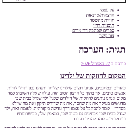
על עצמי
הרצאות/סדנאות
חוויות מהשטח
תוכניות רדיו
ספרים שכתבה דר' מרום
צור קשר
תגית:
הערכה
פורסם ב
27 באפריל 2026
המקום לחוזקות של ילדינו
כהורים וכמחנכים, אנחנו רוצים שילדינו יצליחו, יתנהגו נכון ויגדלו להיות
אנשים טובים. אך בתוך כל הרצון הטוב הזה, עולה שאלה חשובה: כמה
מקום אנחנו נותנים לחוזקות של הילדים שלנו? ילד שגדל בבית שבו
מדגישים בעיקר את מה שחסר, את מה שדורש תיקון ואת מה ש"לא
בסדר" – לומד להסתכל על עצמו דרך עדשה ביקורתית. לעומת זאת, ילד
שגדל בבית שבו מבחינים גם בטוב שבו, במאמץ שלו, בכישרונותיו
וביכולותיו – לומד להכיר בערכו.