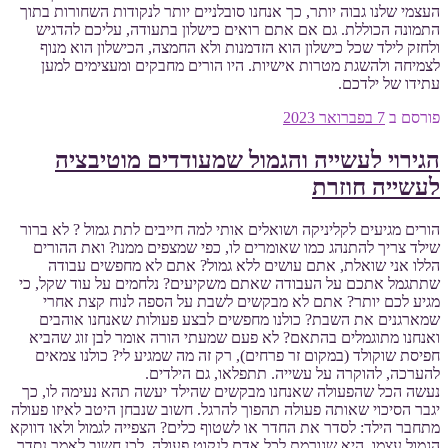
העצמי שלנו גבוה יותר, כך אנחנו סובלניים יותר לנקודות השחורות בתוך
התמונה הכוללת. גם אם אתם רואים כישלון בתעודה, עליכם להדגיש
ולחזק לילד שכל כישלון הוא הזדמנות ולא החמצה, הכישלון הוא מנוף
לצמיחה ולהשגת מטרות אישיות. היו הורים מחבקים ומעצימים למען
עתידו של ילדכם.
פורסם ב
7 בפברואר 2023
הגירוי לעשייה והגמול שמעודדים מוטיבציה
לעשייה חוזרת
הורים מגיעים לקליניקה ושואלים אותי למה חייבים לתת גמול ? לא ברור
שילד צריך להתנהג כמו שאומרים לו, כפי שמצפים ממנו? ואת ההורים
הללו אני שואלת, אתם עושים ללא גמול? אתם לא מחפשים עבודה
שתתגמל אתכם על העבודה שאתם משקיעים? נלחמים על עוד שקל, כי
מגיע לכם יותר? אתם לא מבקשים לשבת על הספה לנוח קצת אחרי
שמארגנים את השבת? כולנו מחפשים לבצע פעולות שאנחנו אוהבים
ואנחנו מתוגמלים בהתאם? לא פעם שמעתי הורה אומר לבן זוג שהביא
חפיסת שוקולד (במקום זר פרחים), רק זה מה שמגיע לי? כולנו צמאים
להערכה, להוקרה על עשייה. תתפלאו, גם הילדים.
נעשה הכל שהפעולה שאנחנו מבקשים שהילד יעשה תהא נעימה לו, כך
יגבר הסיכוי שאותה פעולה תהפוך להרגל. חשוב שנבחן היטב לאיזו פעולה
מתחבר הילד: לסדר את החדר או לשטוף כלים? הצפייה לגמול ולאו דווקא
הגמול עצמו, היא שגורמת לכל אדם לנקוט פעולה. לכן חשוב לאמר נסדר