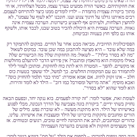
הורה שאינו נותן מקום לחוזקות של עצמו, יתקשה ללמד את ילדיו להוקיר
את חוזקותיהם. כאשר הורה ממעיט בערך עצמו, מבטל הצלחותיו, או חי
מתוך ביקורת עצמית מתמדת – ילדיו לומדים ממנו כיצד להתייחס לעצמם.
רבים מאיתנו גדלנו על חינוך צנוע וענו. חונכנו "לא לעוף על עצמנו", לא
להחצין הצלחות, ולעיתים אף להצניע כישרונות. הערכה עצמית אינה
גאווה. הערכה עצמית היא היכולת להכיר בטוב שבנו, לכבד אותו, ולשקף
אותו גם כלפי חוץ בענווה ובביטחון.
הפסיכולוגיה החיובית, מביאה מבט אחר על החיים. במקום להתמקד רק
במה שלא עובד – היא מציעה להתבונן במה שכן עובד. במקום לשאול
"מה לא בסדר בילד?" – לשאול: מה החוזקות שלו? מה הכישורים שלו?
באילו מקומות הוא מתאמץ ומתגבר? אין פירוש הדבר להתעלם מחולשות
או מקשיים. להפך – המטרה היא לתת כוח לחוזקות, ומתוכן לעזור לילד
להתמודד גם עם המקומות החלשים. כך למשל, ילד ששפך בטעות כוס
חלב – אינו זקוק לתיוג. אם אמא אומרת: "מתי כבר תלמד להחזיק כוס?"
ואבא מוסיף: "אתה מרושל ומסורבל כמו דוב" – הילד לא לומד זהירות.
הוא לומד שהוא "לא בסדר".
לעומת זאת, אפשר לומר: "זה קורה לפעמים. בוא ננקה יחד, ובפעם הבאה
נחזיק בשתי ידיים." ביקורת בונה מצביעה על הדרך הנכונה, מבלי לפגוע
באישיותו של הילד. היא מתקנת מעשה – לא שוברת נפש. מילים של
הורים ומחנכים נחקקות בזיכרונו של הילד ומעצבות את אישיותו. עלינו,
כהורים וכמחנכים, לנתב את ההכוונה לחיים טובים, רגועים ובטוחים. אז
איך מעצימים חוזקות ולא פוגעים בהערכה העצמית?
הנה כמה טיפים להורים: – לתפוס את הילד "על חם" דווקא בטוב לומר: