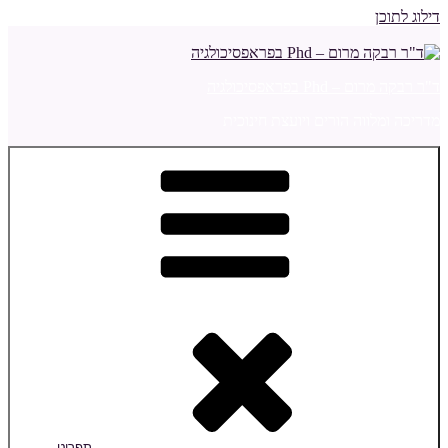
דילוג לתוכן
ד"ר רבקה מרום – Phd בפראפסיכולגיה
מדריכה ומלווה הורים ויועצת חינוכית
תפריט