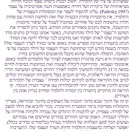
שמצוינים על ציר זמן הלמידה. חשוב לבנות ביטחון עצמי לנוכח חוויות
מציאותיות של ביקורת ושל דחייה באמצעות הגנה אסרטיבית על עצמי
(Padesky,1997). עלינו להקפיד לשפר את המסוגלות העצמית של
התלמיד, את מיומנויות פתרון הבעיות שלו ואת תחושת הזהות עם פחות
תלות בתשומת לבם של אחרים. במקביל לעבוד על שיפור מיומנות
ההקשבה, איסוף נתונים מאחרים ומיזוג המידע. כיצד ניתן להפריד את
המושג ה"עצמי" של הילד מההתנהגות, כאשר אנחנו כמורים נותנים מדד
לפרשנות שלנו לאותו תפקוד ואנו מודעים לכך שהילד לוקח את המדד
הנתון בתעודת הערכה ומפרש אותו באופן אישי כמדד לערך העצמי שלו?
המורה בשטח מודע לכך שתחושת הערך העצמי של הילד נקבעת על פי
האהבה, החמלה והטיפול שהוא מקבל מהאנשים החשובים בחייו.
יוטאגוגיה היא גישה פדגוגית המותאמת לצורך של הלומדים ללמוד באופן
אוטונומי ועצמאי, ומתייחסת ליכולת לעשות זאת כמיומנות בסיסית לחיים
במאה ה־21 וליכולת להמשיך ללמוד לאורך החיים בעולם המשתנה תדיר.
בעזרת הוראה דיאלוגית, מורים חונכים בעלי מיומנויות יוטאגוגיות יכולים
לנתב את ההוראה שלהם לקידום יכולות למידה ־ עצמית של תלמידים
שונים ולהכין אותם טוב יותר להתמודדות עם אתגרי העידן הנוכחי. קו
הוראה זה מתקיים ביושרה בין המורה לתלמיד ומחייב בניית אמון בין
הצדדים.
קו זה של חינוך שבא מתוך תובנות של העוסקים בחינוך ובהוראה, מצריך
התנהלות מסויימת בתוך המסגרת החינוכית. בכדי להביא את הילד למצב
של למידה- עצמית, יש להקנות לו הרגלים של עבודה ולקיחת אחריות על
תהליך העבודה. האמון שיתנו ההורים במורים שיודעים את עבודתם
ועושים הכל למען הצלחתו של התלמיד בעתיד (בלימודים ובחיים בכלל),
יאפשר הצלחה בהעצמת התלמיד וחיזוק הערך העצמי שלו. התערבות