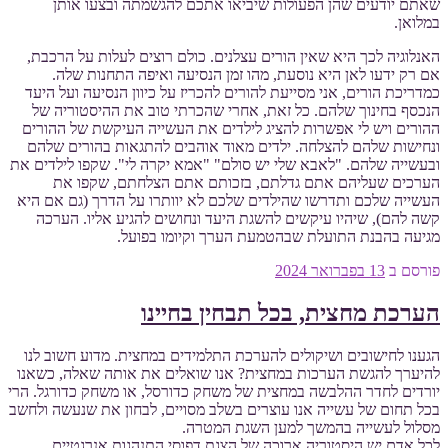
שאתם יודעים שהן הפעולות שיביאו אתכם להגשמתה ובצעו אותן
במלואן.
האנלוגיה לכך היא שאין הורים עצלנים. כולם רוצים לעלות על הרכבת,
אם רק ידעו לאן היא נוסעת, מהו זמן הנסיעה ואיפה התחנות שלה.
כמדריכת הורים, אני מסייעת להורים להכריז על כיוון הנסיעה ועל היעד
הנכסף בחינוך שלהם. כל זאת, אחרי שהכרתי טוב את ההיסטוריה של
ההורים ויש לי אפשרות להציג לילדים את העשייה העיקשת של ההורים
ונחישות שלהם להצלחה. ילדים מאוד אוהבים להתגאות בהורים שלהם
ובעשייה שלהם. "לאבא שלי יש סולם" "אמא יקרה לי". שקפו לילדים את
הערכים שעליהם אתם גדלתם, בזכותם אתם הצלחתם, שקפו את
העשייה שלכם ותדרשו שהילדים שלכם לא יוותרו על הדרך (גם אם היא
קשה להם), שיהיו עיקשים להשגת היעד ונחושים להגיע אליו. הערכה
מגיעה בהבנת התועלת שבהטמעת הערך וקיומו בפועל.
פורסם ב
13 בפברואר 2024
הערכת מחצית, בכל תבחין בחיינו
הגענו לחישובים ושיקולים להערכת התלמידים במחצית. מדוע חשוב לנו
להיערך להגשת הערכות במחצית? אנו שואלים את אותה שאלה, כשאנו
יורדים לחדר ההלבשה במחצית של משחק כדורסל, או משחק כדורגל. הרי
בכל תחום של עשייה אנו עוצרים בשלב מסויים, לבחון את שנעשה ולחשב
מסלול לעשייה בהמשך למען השגת המטרה.
לכל אדם יש היסטוריה ארוכה של הצגת דפוסי התנהגות אנרגטיים