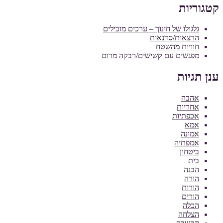
קטגוריות
גלגולו של חינוך – ערכים מובילים
הרצאות/סדנאות
חוויות מהשטח
מפגשים עם קשישים/רבקה מרום
ענן תגיות
אהבה
אחריות
אכפתיות
אמא
אמונה
אמפתיה
ביטחון
בית
הבנה
הורה
הורות
הורים
הכלה
הצלחה