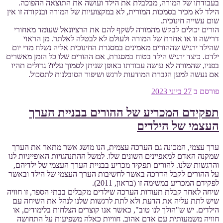
בעבודתו של המורה, מבלבלת את הילד ועושה את התוצאה ההפוכה.
הילד לא מכיר בסמכות המורית, לא במקצועיות של המורה ובנקודה זו אין
שום עשייה חינוכית.
הורים יכולים לבקש מהמורה לשקף להם את הרציונאל שעומד מאחורי
דרישה זו או אחרת של המורה ולעולם לא לבטלה לאלתר. מן הראוי
שהילד ירגיש שההורים מאמינים במסגרת החינוכית אליה נשלח מדי יום
ילדם. כיצד ירגיש הילד בטוח במסגרת, אם ההורים שלו כל הזמן מאשרים
בפניו, שהמורה לא עושה עבודתו באופן שניתן לסמוך עליו? גדולים תהיו
אם נעשה למען הגברת המודעות לרגש ושיפור הסובלנות לתסכול.
פורסם ב
27 ביוני 2023
תפקידם המכריע של ההורים בבניית הערך
העצמי של הילדים
ערך עצמי, המכונה גם הערכה עצמית, הנו מושג אשר מתאר את הערך
שמקנה האדם למאפיינים השונים שלו. למשל ההתנהגויות האופייניות לנו
והרגשות שלנו. להורים תפקיד מכריע בבניית הערך העצמי של ילדיהם,
על ההורים לקבל הדרכה באשר לחשיבות הערך העצמי של הילד ובאשר
לפקידם המכריע במשימה זו (בראון, 2011).
שיחה לאחר קבלת תעודות הערכה שילדים מקבלים בבתי הספר, זו חוויה
שיש לתת עליה את הדעת ולא לתת לרגשות שלנו לנהל את השיחה עם
הילדים. יש ש"הולך לנו טוב", כאשר אנו קוצרים הצלחות בלימודים, או
חוויה משמעותית עם אדם אהוב. חוויות כאלה משפיעות על התחושה