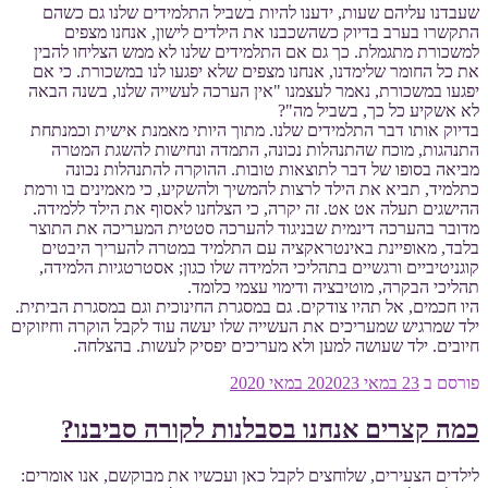
שעבדנו עליהם שעות, ידענו להיות בשביל התלמידים שלנו גם כשהם
התקשרו בערב בדיוק כשהשכבנו את הילדים לישון, אנחנו מצפים
למשכורת מתגמלת. כך גם אם התלמידים שלנו לא ממש הצליחו להבין
את כל החומר שלימדנו, אנחנו מצפים שלא יפגעו לנו במשכורת. כי אם
יפגעו במשכורת, נאמר לעצמנו "אין הערכה לעשייה שלנו, בשנה הבאה
לא אשקיע כל כך, בשביל מה"?
בדיוק אותו דבר התלמידים שלנו. מתוך היותי מאמנת אישית וכמנתחת
התנהגות, מוכח שהתנהלות נכונה, התמדה ונחישות להשגת המטרה
מביאה בסופו של דבר לתוצאות טובות. ההוקרה להתנהלות נכונה
כתלמיד, תביא את הילד לרצות להמשיך ולהשקיע, כי מאמינים בו ורמת
ההישגים תעלה אט אט. זה יקרה, כי הצלחנו לאסוף את הילד ללמידה.
מדובר בהערכה דינמית שבניגוד להערכה סטטית המעריכה את התוצר
בלבד, מאופיינת באינטראקציה עם התלמיד במטרה להעריך היבטים
קוגניטיביים ורגשיים בתהליכי הלמידה שלו כגון; אסטרטגיות הלמידה,
תהליכי הבקרה, מוטיבציה ודימוי עצמי כלומד.
היו חכמים, אל תהיו צודקים. גם במסגרת החינוכית וגם במסגרת הביתית.
ילד שמרגיש שמעריכים את העשייה שלו יעשה עוד לקבל הוקרה וחיזוקים
חיובים. ילד שעושה למען ולא מעריכים יפסיק לעשות. בהצלחה.
פורסם ב
23 במאי 2020
23 במאי 2020
כמה קצרים אנחנו בסבלנות לקורה סביבנו?
לילדים הצעירים, שלוחצים לקבל כאן ועכשיו את מבוקשם, אנו אומרים: