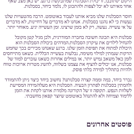
היקום יסתובבו, זו יכולת הסבלנות שמתבקשת כרגע. יש כאן מצב שאף
אחד מאיתנו לא יכל לצפות ולהתכונן לו, נלמד ביחד, בסבלנות.
חוסר הסבלנות שלנו מביא אותנו לעבוד באוטומט. הרבה מהטעויות שלנו
נעשות כי לא נהגנו בסבלנות. אנחנו לא מדברים על דחיינות, לא מדברים
על אי עשייה. נעשה, רק לא בזמן שרצינו. זמן העשייה יגיע. מאוחר יותר.
סבלנות היא תכונה חשובה בחברה המודרנית, ולכן מגיל קטן מקובל
להנחיל לילדים את עיקרון הסבלנות.המדהים ביכולת הסבלנות הוא
היכולת למתוח את תפיסת הזמן שלנו. ברגע שאנחנו מכירים בכך שחמש
הדקות שנמתין למילוי משימה, נבלעות בעשייה הכללית. כשאנו מתייחסים
לזמן כאל משאב גמיש יותר, או במילים אחרות כשאנו עוברים למוד של
סבלנות, אנו יכולים להציף את עצמנו בשלווה, להשיג מטרות ארוכות טווח
ולהיות בתהליך למידה בלתי פוסק.
נברר ביחד, במה וממה קצרה סבלנותנו? נחשוב ביחד כיצד ניתן להתמודד
ולהמתין בסבלנות לפתרון הבעיה. הסבלנות היא מעלה/מידה המסייעת
לשלוות הנפש. תקופה זו של הקורונה מלמדת אותנו לקחת את הזמן
ללימוד וצמיחה ולא להתנהל באוטומט שיוצר קפאון מחשבתי.
פוסטים אחרונים