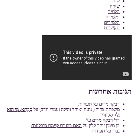
שיח
שיחה
תלמיד
תלמידה
תלמידים
תקשורת
תגובות אחרונות
רבקה מרום
על
תעודות
משפחת צדוק ( נועה ואוהד והילה ועמרי ונדב)
על
סָבְתָא, מִי הוּא
יֶלֶד מְחֻנָּךְ?
דר' רבקה מרום
על
בן סימון זוהר קלין
על
האם בזוגיות קיימת סובלנות?
גברי
על
תעודות