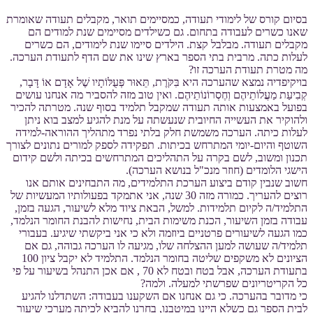
בסיום קורס של לימודי תעודה, כמסיימים תואר, מקבלים תעודה שאומרת
שאנו כשרים לעבודה בתחום. גם כשילדים מסיימים שנת למודים הם
מקבלים תעודה. מבלבל קצת. הילדים סיימו שנת לימודים, הם כשרים
לעלות כתה. מרבית בתי הספר בארץ שינו את שם הדף לתעודת הערכה.
מה מטרת תעודת הערכה זו?
בויקיפדיה נמצא שהערכה היא בִּקֹּרֶת, תֵּאוּר פְּעֻלּוֹתָיו שֶׁל אָדָם אוֹ דָּבָר,
קְבִיעַת מַעֲלוֹתֵיהֶם וְחֶסְרוֹנוֹתֵיהֶם. ואין טוב מזה להסביר מה אנחנו עושים
בפועל באמצעות אותה תעודה שמקבל תלמיד בסוף שנה. מטרתה להכיר
ולהוקיר את העשייה החיובית שנעשתה על מנת להגיע למצב בוא ניתן
לעלות כיתה. הערכה משמשת חלק בלתי נפרד מתהליך ההוראה-למידה
השוטף והיום-יומי המתרחש בכיתות. תפקידה לספק למורים נתונים לצורך
תכנון ומשוב, לשם בקרה על התהליכים המתרחשים בכיתה ולשם קידום
הישגי הלומדים (חוזר מנכ"ל בנושא הערכה).
חשוב שנבין קודם ביצוע הערכת התלמידים, מה התבחינים אותם אנו
רוצים להעריך. כמורה מזה 30 שנה, אני אתמקד בפעולותיו המעשיות של
התלמיד/ה לקיום תלמידות. למשל, הבאת ציוד מלא לשיעור, הגעה בזמן,
עבודה בזמן השיעור, הכנת משימות הבית, נחישות להבנת החומר הנלמד,
כמו הגעה לשיעורים פרטניים ביוזמה ולא כי אני ביקשתי שיגיע. בעבורי
תלמיד/ה שעושה למען ההצלחה שלו, מגיעה לו הערכה גבוהה, גם אם
הציונים לא משקפים שליטה בחומר הנלמד. התלמיד לא יקבל ציון 100
בתעודת הערכה, אבל בטח ובטח לא 70 , אם אכן התנהל בשיעור על פי
כל הקריטריונים שפרשתי למעלה. ולמה?
כי מדובר בהערכה. כי גם אנחנו אם השקענו בעבודה: השתדלנו להגיע
לבית הספר גם כשלא היינו במיטבנו, בחרנו להביא לכיתה מערכי שיעור