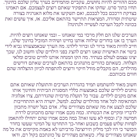
מכם ההורים להיות נחושים, עקביים ומתמידים בערך עליון שלכם בחינוך.
תחיו בתוך סרט. שחקו את התפקיד שאתם רוצים לעצמכם. אם תאמינו
בצדקת דרככם בכל לבבכם, ואם תשקיעו את מלוא האנרגיה בצורה
שיטתית וסדורה, המציאות תתיישר בהתאם אליכם. אז, איך עושים זאת
בכוונה לקבל הערכה לעשייה ולנתינה?
הערכים שלנו הם חלק מרכזי במי שאנחנו – ובמי שאנחנו רוצים להיות.
הערך בו אנו בוחרים שילווה אותנו בחיינו ושיהיה המוביל בחינוך שלנו,
חייב להיות מאוד ברור לנו וברור לילדנו. מה הערך שבאמצעותו נביא לידי
ביטוי את האישיות שאנו רוצים להציג בפני הילדים שלנו וחשוב לנו, שכך
יציגו עצמם לעולם בעתיד. מה הקו המנחה אותנו לחיים טובים ומלאי
הצלחה. כשאתם כהורים מתנהגים בהתאם לערכים שאתם דורשים
מהילדים, הם מקבלים מודל חיקוי ורוצים להתפתח לכיוון ההצלחה שהם
חווים בזכותכם.
חשוב מאוד להשתמש תמיד בהגדרת הערכים והתועלת שאותם אתם
נותנים לילדים שלכם באמצעות כלליי המסגרת הביתית והחינוך אותו
אתם מקנים לילדים. עבור כל תועלת מרכזית שהגדרתם, צרו אנלוגיה
המתאימה לכל אחד מהילדים שלכם. למשל, יושרה היא ההתחייבות
שלכם לבצע את מה שאתם מצהירים עליו. אדם בעל יושרה מתכוון
לדבריו ומקיים את הבטחתו. כמה מכם אמרו שהם מתכוונים לרדת
חמישה ק"ג ובסוף לא עשו זאת? כמה מכם אמרו שהם יתחילו להתאמן
לפחות שלוש פעמים בשבוע ואחר-כך התחרטו על המינוי שעשו בחדר
הכושר כי היו לכך מיליון תירוצים? מרביתנו לא באמת מקיימים את כל מה
שאנחנו מצהירים עליו. כשאתם מצהירים על כוונתכם בקול רם, ודאו