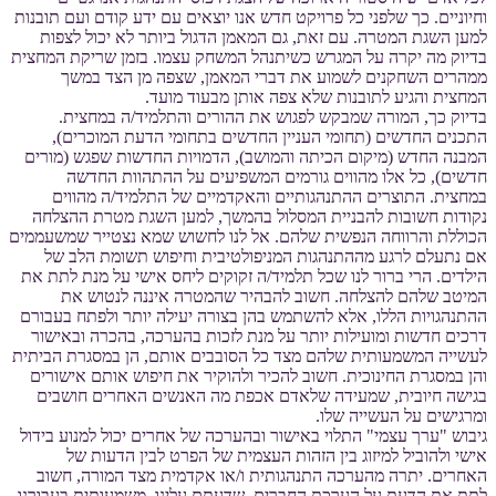
וחיוניים. כך שלפני כל פרויקט חדש אנו יוצאים עם ידע קודם ועם תובנות
למען השגת המטרה. עם זאת, גם המאמן הדגול ביותר לא יכול לצפות
בדיוק מה יקרה על המגרש כשיתנהל המשחק עצמו. בזמן שריקת המחצית
ממהרים השחקנים לשמוע את דברי המאמן, שצפה מן הצד במשך
המחצית והגיע לתובנות שלא צפה אותן מבעוד מועד.
בדיוק כך, המורה שמבקש לפגוש את ההורים והתלמיד/ה במחצית.
התכנים החדשים (תחומי העניין החדשים בתחומי הדעת המוכרים),
המבנה החדש (מיקום הכיתה והמושב), הדמויות החדשות שפגש (מורים
חדשים), כל אלו מהווים גורמים המשפיעים על ההתהוות החדשה
במחצית. התוצרים ההתנהגותיים והאקדמיים של התלמיד/ה מהווים
נקודות חשובות להבניית המסלול בהמשך, למען השגת מטרת ההצלחה
הכוללת והרווחה הנפשית שלהם. אל לנו לחשוש שמא נצטייר שמשעממים
אם נתעלם לרגע מההתנהגות המניפולטיבית וחיפוש תשומת הלב של
הילדים. הרי ברור לנו שכל תלמיד/ה זקוקים ליחס אישי על מנת לתת את
המיטב שלהם להצלחה. חשוב להבהיר שהמטרה איננה לנטוש את
ההתנהגויות הללו, אלא להשתמש בהן בצורה יעילה יותר ולפתח בעבורם
דרכים חדשות ומועילות יותר על מנת לזכות בהערכה, בהכרה ובאישור
לעשייה המשמעותית שלהם מצד כל הסובבים אותם, הן במסגרת הביתית
והן במסגרת החינוכית. חשוב להכיר ולהוקיר את חיפוש אותם אישורים
בגישה חיובית, שמעידה שלאדם אכפת מה האנשים האחרים חושבים
ומרגישים על העשייה שלו.
גיבוש "ערך עצמי" התלוי באישור ובהערכה של אחרים יכול למנוע בידול
אישי ולהוביל למיזוג בין הזהות העצמית של הפרט לבין הדעות של
האחרים. יתרה מהערכה התנהגותית ו/או אקדמית מצד המורה, חשוב
לתת את הדעת על הערכת החברים, שדעתם עלינו, משמעותית בעבורנו.