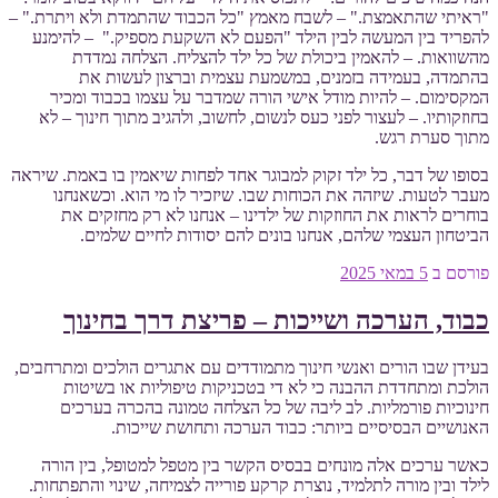
"ראיתי שהתאמצת." – לשבח מאמץ "כל הכבוד שהתמדת ולא ויתרת." –
להפריד בין המעשה לבין הילד "הפעם לא השקעת מספיק." – להימנע
מהשוואות. – להאמין ביכולת של כל ילד להצליח. הצלחה נמדדת
בהתמדה, בעמידה בזמנים, במשמעת עצמית וברצון לעשות את
המקסימום. – להיות מודל אישי הורה שמדבר על עצמו בכבוד ומכיר
בחוזקותיו. – לעצור לפני כעס לנשום, לחשוב, ולהגיב מתוך חינוך – לא
מתוך סערת רגש.
בסופו של דבר, כל ילד זקוק למבוגר אחד לפחות שיאמין בו באמת. שיראה
מעבר לטעות. שיזהה את הכוחות שבו. שיזכיר לו מי הוא. וכשאנחנו
בוחרים לראות את החוזקות של ילדינו – אנחנו לא רק מחזקים את
הביטחון העצמי שלהם, אנחנו בונים להם יסודות לחיים שלמים.
פורסם ב
5 במאי 2025
כבוד, הערכה ושייכות – פריצת דרך בחינוך
בעידן שבו הורים ואנשי חינוך מתמודדים עם אתגרים הולכים ומתרחבים,
הולכת ומתחדדת ההבנה כי לא די בטכניקות טיפוליות או בשיטות
חינוכיות פורמליות. לב ליבה של כל הצלחה טמונה בהכרה בערכים
האנושיים הבסיסיים ביותר: כבוד הערכה ותחושת שייכות.
כאשר ערכים אלה מונחים בבסיס הקשר בין מטפל למטופל, בין הורה
לילד ובין מורה לתלמיד, נוצרת קרקע פורייה לצמיחה, שינוי והתפתחות.