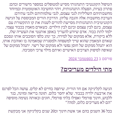
הטיפול הקוגנטיבי התנהגותי מסייע למטופלים במספר מישורים ובהם:
פתרון בעיות, הפעלה התנהגותית, זיהוי החשיבה האוטומטית ובמיוחד
מחשבותיהם השליליות לגבי עצמם, לגבי עולמותיהם ולגבי עתידם:
הערכת מחשבות אלה והגבה עליהן. הדרכת הורים המבוססת על הגישה
הקוגניטיבית התנהגותית מסייעת להורים לשנות את קו התקשורת עם
עצמם, בינם לבין עצמם ובינם לבין הילדים. כשאדם מאמין בכבוד עצמי,
ילמד לתת כבוד. אדם שיודע להעריך באופן אותנטי את העשייה שלו,
ללא ביקורת, אלא ממקום של למידה, כך ינהג כלפי הסובבים אותו ונסכם
שאדם המאמין שהוא שייך למשפחה ולמסגרת שמאמינה בו ואוהבת אותו,
הוא יתנהל ממקום של חוסן נפשי ולא ממקום של ריצוי. יתנהל ממקום של
שאיפה לסיפוק הצרכים האישיים ואיתם מילוי צרכי הסביבה.
פורסם ב
23 בספטמבר 2024
מתי הילדים מעריכים?
הגיעה לקליניקה אם חד הורית. שיתפה בחיים לא קלים. עושה הכל לפרנס
את ארבעת ילדיה בכבוד. שלא יחסר כלום. תזונה בריאה ומזינה, בגד
ללבוש, חינוך פורמלי ואפילו בלתי פורמלי, חוגים ובאותה נשימה מוסיפה
"הם לא מעריכים כלום, למה?"
בכל 36 השנים בהם אני אשת חינוך וכ20 שנים בקליניקה אני מבקשת