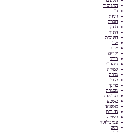
הקשבה
התנהגות
זוג
זוגיות
חברה
חוסן
חינוך
חינוכית
ילד
ילדה
ילדים
כבוד
לימודים
למידה
מורה
מורים
מחנך
מסגרת
מסוגלות
משמעות
משפחה
סמכות
עשייה
פסיכולוגיה
רגש