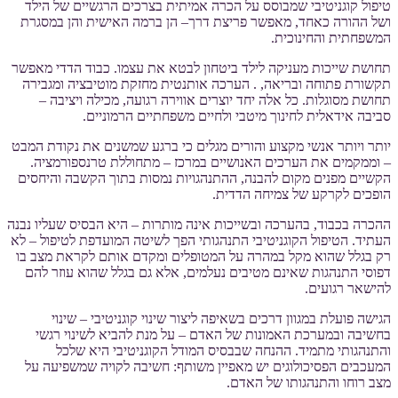
טיפול קוגניטיבי שמבוסס על הכרה אמיתית בצרכים הרגשיים של הילד
ושל ההורה כאחד, מאפשר פריצת דרך– הן ברמה האישית והן במסגרת
המשפחתית והחינוכית.
תחושת שייכות מעניקה לילד ביטחון לבטא את עצמו. כבוד הדדי מאפשר
תקשורת פתוחה ובריאה, . הערכה אותנטית מחזקת מוטיבציה ומגבירה
תחושת מסוגלות. כל אלה יחד יוצרים אווירה רגועה, מכילה ויציבה –
סביבה אידאלית לחינוך מיטבי ולחיים משפחתיים הרמוניים.
יותר ויותר אנשי מקצוע והורים מגלים כי ברגע שמשנים את נקודת המבט
– וממקמים את הערכים האנושיים במרכז – מתחוללת טרנספורמציה.
הקשיים מפנים מקום להבנה, ההתנהגויות נמסות בתוך הקשבה והיחסים
הופכים לקרקע של צמיחה הדדית.
ההכרה בכבוד, בהערכה ובשייכות אינה מותרות – היא הבסיס שעליו נבנה
העתיד. הטיפול הקוגניטיבי התנהגותי הפך לשיטה המועדפת לטיפול – לא
רק בגלל שהוא מקל במהרה על המטופלים ומקדם אותם לקראת מצב בו
דפוסי התנהגות שאינם מטיבים נעלמים, אלא גם בגלל שהוא עוזר להם
להישאר רגועים.
הגישה פועלת במגוון דרכים בשאיפה ליצור שינוי קוגניטיבי – שינוי
בחשיבה ובמערכת האמונות של האדם – על מנת להביא לשינוי רגשי
והתנהגותי מתמיד. ההנחה שבבסיס המודל הקוגניטיבי היא שלכל
המעכבים הפסיכולוגים יש מאפיין משותף: חשיבה לקויה שמשפיעה על
מצב רוחו והתנהגותו של האדם.