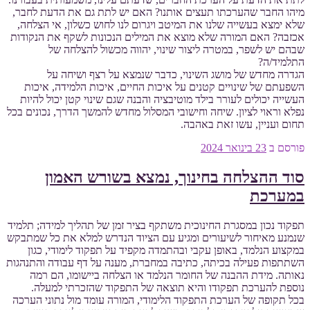
מיהו החבר שהערכתו תעצים אותנו? האם יש לתת גם את הדעת לחבר,
שלא ימצא בעשייה שלנו את המיטב ויגרום לנו לחוש כשלון, אי הצלחה,
אכזבה? האם המורה שלא מוצא את המילים הנכונות לשקף את הנקודות
שבהם יש לשפר, במטרה ליצור שינוי, יהווה מכשול להצלחה של
התלמיד/ה?
הגדרה מחדש של מושג השינוי, כדבר שנמצא על רצף ושיחה על
השפעתם של שינויים קטנים על איכות החיים, איכות הלמידה, איכות
העשייה יכולים לעורר בילד מוטיבציה והבנה שגם שינוי קטן יכול להיות
נפלא וראוי לציון. שיחה וחישובי המסלול מחדש להמשך הדרך, נכונים בכל
תחום ועניין, עשו זאת באהבה.
פורסם ב
23 בינואר 2024
סוד ההצלחה בחינוך, נמצא בשורש האמון
במערכת
תפקוד נכון במסגרת החינוכית משתקף בציר זמן של תהליך למידה; תלמיד
שנמנע מאיחור לשיעורים ומגיע עם הציוד הנדרש למלא את כל שמתבקש
במקצוע הנלמד, באופן עקבי ובהתמדה מקפיד על תפקוד לימודי, כגון
השתתפות פעילה בכיתה, כתיבה במחברת, מענה על דף עבודה והתנהגות
נאותה. מידת ההבנה של החומר הנלמד או הצלחה ביישומו, הם רמה
נוספת להערכת תפקודו והיא תוצאה של התפקוד שהזכרתי למעלה.
בכל תקופה של הערכת התפקוד הלימודי, המורה עומד מול נתוני הערכה