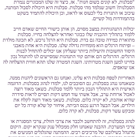
"סבלנות, לא קונים בשום חנות". אז, כיצד זה שלנו המבוגרים נגמרת
הסבלנות? חשוב שנלמד מהי סבלנות. סבלנות היא היכולת לסבול המתנה,
עיכוב או התגרות בלי לכעוס או לדאוג, וכן היכולת להתמיד בשקט
בהתמודדות מול קשיים.
יכולות התנהגותיות במצב מסוים, הן אותן כישורי החיים שאדם חייב
ללמוד בתהליך ההבניה שלו כבוגר ואחראי להצלחה בחייו. סבלנות
מתוארת כמידה טובה גם בדת. סבלנות היא הרגל נרכש, לא תכונה מולדת
– ופיתוח הרגלים הוא מומחיות גדולה שלנו. סבלנות היא אחת מאבני
היסוד החשובות והיעילות ביותר שעליהן אנו יכולים להתחיל לבנות
הרגלים. ההרגלים הם אותם קווי התנהגות שמסייעים לנו להתנהל נכון
בחיינו למען השגת מטרותינו. השגת המטרה שלנו תהא חווית ההצלחה לה
אנו שואפים.
האחריות לטפח סבלנות היא עלינו, ואנחנו גם הראשונים ליהנות ממנה.
כשאנחנו ננהג בסבלנות, גם הסובבים לנו, ילמדו לנהוג בסבלנות. הדוגמה
האישית היא התהליך הנכון ביותר ללמד סבלנות. כשאני מאוד רוצה
לאכול ארוחת ערב, אבל אשתי עוד חמש דקות תסיים לראות סידרה
שהיא אוהבת, לא יקרה כלום. סבלנות. כשאני מאוד רוצה לקלח את
הילדים, אבל הבעל הרגע נכנס הביתה, איחור קל שלא קורה כל יום
ומבקש עשר דקות, סבלנות, לא קרה כלום.
לנהוג בסבלנות, זה להתחשב ולכבד את צרכי הזולת, צרכי המסגרת או
צרכי המערכת. ההבנה שאנחנו חלק ממכלול ענק שנקרא יקום. היקום
מתנהל בשילובם של מרכיבים רבים. ההמתנה שהגלגלים המניעים את