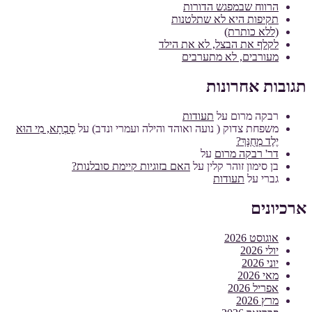
הרווח שבמפגש הדורות
תקיפות היא לא שתלטנות
(ללא כותרת)
לקלף את הבצל, לא את הילד
מעורבים, לא מתערבים
תגובות אחרונות
רבקה מרום
על
תעודות
משפחת צדוק ( נועה ואוהד והילה ועמרי ונדב)
על
סָבְתָא, מִי הוּא
יֶלֶד מְחֻנָּךְ?
דר' רבקה מרום
על
בן סימון זוהר קלין
על
האם בזוגיות קיימת סובלנות?
גברי
על
תעודות
ארכיונים
אוגוסט 2026
יולי 2026
יוני 2026
מאי 2026
אפריל 2026
מרץ 2026