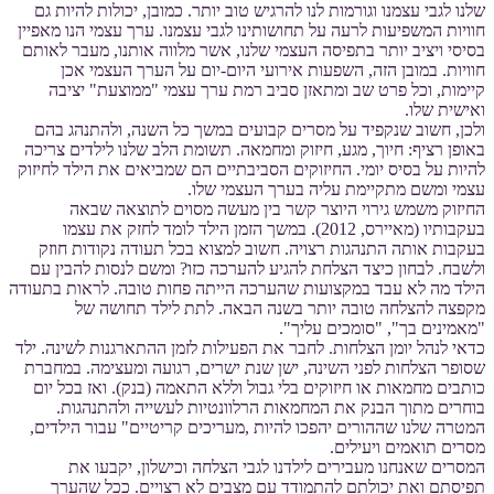
שלנו לגבי עצמנו וגורמות לנו להרגיש טוב יותר. כמובן, יכולות להיות גם
חוויות המשפיעות לרעה על תחושותינו לגבי עצמנו. ערך עצמי הנו מאפיין
בסיסי ויציב יותר בתפיסה העצמי שלנו, אשר מלווה אותנו, מעבר לאותם
חוויות. במובן הזה, השפעות אירועי היום-יום על הערך העצמי אכן
קיימות, וכל פרט שב ומתאזן סביב רמת ערך עצמי "ממוצעת" יציבה
ואישית שלו.
ולכן, חשוב שנקפיד על מסרים קבועים במשך כל השנה, ולהתנהג בהם
באופן רציף: חיוך, מגע, חיזוק ומחמאה. תשומת הלב שלנו לילדים צריכה
להיות על בסיס יומי. החיזוקים הסביבתיים הם שמביאים את הילד לחיזוק
עצמי ומשם מתקיימת עליה בערך העצמי שלו.
החיזוק משמש גירוי היוצר קשר בין מעשה מסוים לתוצאה שבאה
בעקבותיו (מאיירס, 2012). במשך הזמן הילד לומד לחזק את עצמו
בעקבות אותה התנהגות רצויה. חשוב למצוא בכל תעודה נקודות חוזק
ולשבח. לבחון כיצד הצלחת להגיע להערכה כזו? ומשם לנסות להבין עם
הילד מה לא עבד במקצועות שהערכה הייתה פחות טובה. לראות בתעודה
מקפצה להצלחה טובה יותר בשנה הבאה. לתת לילד תחושה של
"מאמינים בך", "סומכים עליך".
כדאי לנהל יומן הצלחות. לחבר את הפעילות לזמן ההתארגנות לשינה. ילד
שסופר הצלחות לפני השינה, ישן שנת ישרים, רגועה ומעצימה. במחברת
כותבים מחמאות או חיזוקים בלי גבול וללא התאמה (בנק). ואז בכל יום
בוחרים מתוך הבנק את המחמאות הרלוונטיות לעשייה ולהתנהגות.
המטרה שלנו שההורים יהפכו להיות ,מעריכים קריטיים" עבור הילדים,
מסרים תואמים ויעילים.
המסרים שאנחנו מעבירים לילדנו לגבי הצלחה וכישלון, יקבעו את
תפיסתם ואת יכולתם להתמודד עם מצבים לא רצויים. ככל שהערך