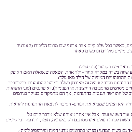
, כאשר בכל שלב קיים אזור ארוגני שבו מרוכז הליבידו (האנרגיה
ים מיניים מולדים ונרכשים כאחד.
ראוי וייצרו קבעון (פיקסציה).
ופיע שווה בשווה במקרה אחר – ילד אחר. השאלה שנשאלת האם האופק
ההתנהגויות המיניות של הילד מאז נולד?
 התנהגות מדיד לא היה זה מאובחן כשלב במדעי ההתנהגות. ביהביוריזם
גירויים מסוימים מהסביבה החיצונית או הפנימית), ואופרנטים (סוגי התנהגות
שוב של התורשה הגנטית בהתנהגות, אך הם מתמקדים בעיקר בגורמים
רגיה היא המניע שמביא את הגורם- הסיבה לתוצאת ההתנהגות להראות
ת אור השמש ועוד. אבל אין אחד מאיתנו שלא מדבר היום על
 גישות לפיהן העולם אינו מסתכם רק באנרגיה, חומר, ותודעה, וכי קיימים