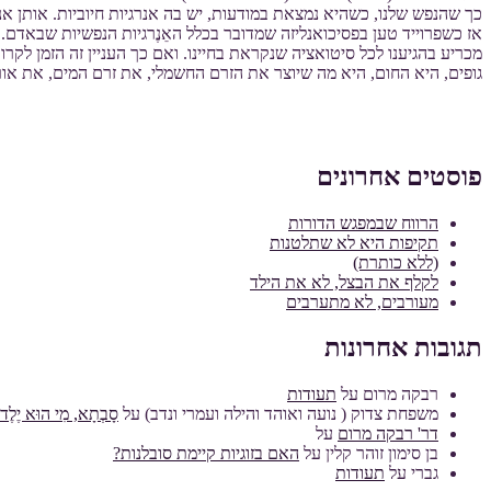
כך שהנפש שלנו, כשהיא נמצאת במודעות, יש בה אנרגיות חיוביות. אותן אנר
אז כשפרוייד טען בפסיכואנליזה שמדובר בכלל האֵנֶרגיות הנפשיות שבאדם
מכריע בהגיענו לכל סיטואציה שנקראת בחיינו. ואם כך העניין זה הזמן לק
גופים, היא החום, היא מה שיוצר את הזרם החשמלי, את זרם המים, את אור
פוסטים אחרונים
הרווח שבמפגש הדורות
תקיפות היא לא שתלטנות
(ללא כותרת)
לקלף את הבצל, לא את הילד
מעורבים, לא מתערבים
תגובות אחרונות
רבקה מרום
על
תעודות
משפחת צדוק ( נועה ואוהד והילה ועמרי ונדב)
על
סָבְתָא, מִי הוּא יֶלֶד מ
דר' רבקה מרום
על
בן סימון זוהר קלין
על
האם בזוגיות קיימת סובלנות?
גברי
על
תעודות