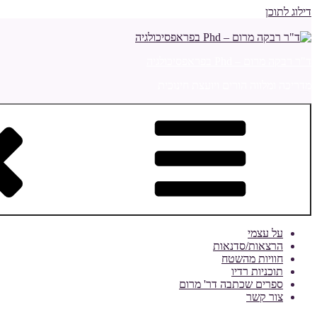
דילוג לתוכן
ד"ר רבקה מרום – Phd בפראפסיכולגיה
מדריכה ומלווה הורים ויועצת חינוכית
על עצמי
הרצאות/סדנאות
חוויות מהשטח
תוכניות רדיו
ספרים שכתבה דר' מרום
צור קשר