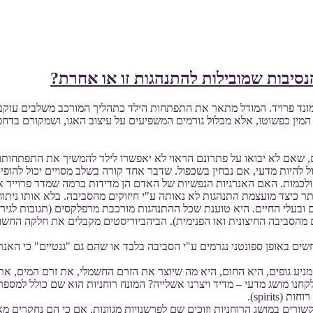
נסיבות שמובילות להתנהגות זו או אחרת?
מונד פרויד. המודל מתאר את התפתחות הילד כתהליך המורכב משלבים עוקבים
 המין כפשוטו, אלא מכלול גורמים המשפיעים על עיצוב האגו, ושמקורם בדחפ
טים, שאם לא יבואו על פתרונם הראוי לא יאפשרו לילד להמשיך את התפתחותו כ
כול להיות מדעי, אם נבחין בשכפול. שדבר אחד קורה בשלב מסויים יכול לה
כמות. האם האנרגיות הנפשיות של האדם הן מדידות ברמה שמדד פרוייד את 
ר כיצד מועצמת התנהגות לא נאותה ע"י חיזוקים מהסביבה. בלא אותו ניתוח
התנהגות האדם ובעלי החיים. היא טוענת שכל ההתנהגות מורכבת מרפלקסים (תגובות ל
ים מהסביבה החיצונית ואו הפנימית). הביהביוריסטים מקבלים את חלקה הח
ם באופן ספונטני נגרמים ע"י הסביבה בלבד או שהם גם "גנטיים" כי האנ
המניע גופים, היא החום, היא מה שיוצר את הזרם החשמלי, את זרם המים, א
לקחנו מושג מדעי – מדיד ויצרנו אשלייה? המונח רוחניות הוא שם כולל למספר
spirit).