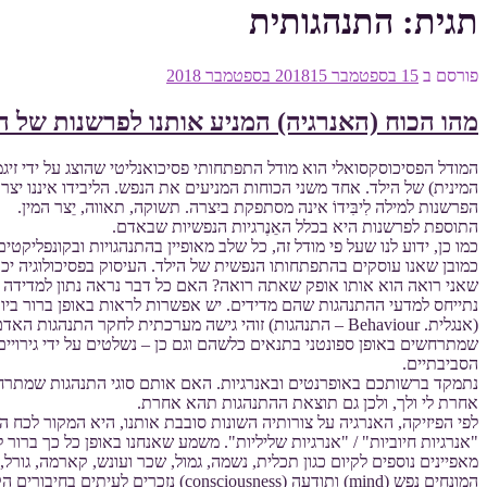
תגית:
התנהגותית
פורסם ב
15 בספטמבר 2018
15 בספטמבר 2018
מהו הכוח (האנרגיה) המניע אותנו לפרשנות של ה
המודל הפסיכוסקסואלי הוא מודל התפתחותי פסיכואנליטי שהוצג על ידי זיג
המינית) של הילד. אחד משני הכוחות המניעים את הנפש. הליבידו איננו יצר
הפרשנות למילה לִיבִּידוֹ אינה מסתפקת ביִצרה. תשוקה, תאווה, יֵצר המין.
התוספת לפרשנות היא בכלל האֵנֶרגיות הנפשיות שבאדם.
כמו כן, ידוע לנו שעל פי מודל זה, כל שלב מאופיין בהתנהגויות ובקונפליק
כמובן שאנו עוסקים בהתפתחותו הנפשית של הילד. העיסוק בפסיכולוגיה י
שאני רואה הוא אותו אופק שאתה רואה? האם כל דבר נראה נתון למדידה ול
נתייחס למדעי ההתנהגות שהם מדידים. יש אפשרות לראות באופן ברור ביות
(אנגלית. Behaviour – התנהגות) זוהי גישה מערכתית לחקר 
שמתרחשים באופן ספונטני בתנאים כלשהם וגם כן – נשלטים על ידי גירוי
הסביבתיים.
נתמקד ברשותכם באופרנטים ובאנרגיות. האם אותם סוגי התנהגות שמתרחשי
אחרת לי ולך, ולכן גם תוצאת ההתנהגות תהא אחרת.
לפי הפיזיקה, האנרגיה על צורותיה השונות סובבת אותנו, היא המקור לכח 
"אנרגיות חיוביות" / "אנרגיות שליליות". משמע שאנחנו באופן כל כך ברור 
מאפיינים נוספים לקיום כגון תכלית, נשמה, גמול, שכר ועונש, קארמה, גורל, רוחות (s
המונחים נפש (mind) ותודעה (consciousness) נזכרים לעיתים בחיבורים הקשורים במושג הרוחניות וזוכים שם לפרשנויות מגוונות, אם כי הם נחקרים מאד גם בשיח המדעי (בפרט בתחומים מדעי המוח ונוירופסיכולוגיה).