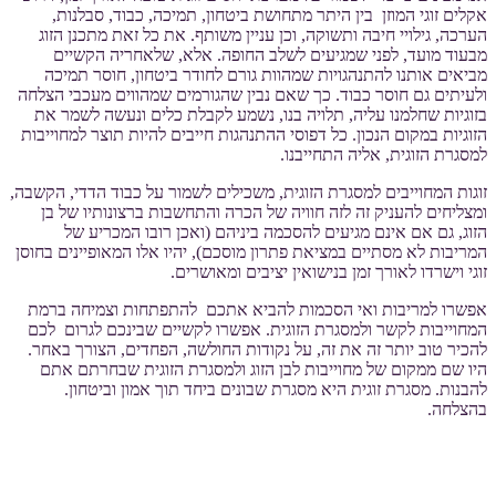
אקלים זוגי המוזן בין היתר מתחושת ביטחון, תמיכה, כבוד, סבלנות,
הערכה, גילויי חיבה ותשוקה, וכן עניין משותף. את כל זאת מתכנן הזוג
מבעוד מועד, לפני שמגיעים לשלב החופה. אלא, שלאחריה הקשיים
מביאים אותנו להתנהגויות שמהוות גורם לחודר ביטחון, חוסר תמיכה
ולעיתים גם חוסר כבוד. כך שאם נבין שהגורמים שמהווים מעכבי הצלחה
בזוגיות שחלמנו עליה, תלויה בנו, נשמע לקבלת כלים ונעשה לשמר את
הזוגיות במקום הנכון. כל דפוסי ההתנהגות חייבים להיות תוצר למחוייבות
למסגרת הזוגית, אליה התחייבנו.
זוגות המחוייבים למסגרת הזוגית, משכילים לשמור על כבוד הדדי, הקשבה,
ומצליחים להעניק זה לזה חוויה של הכרה והתחשבות ברצונותיו של בן
הזוג, גם אם אינם מגיעים להסכמה ביניהם (ואכן רובו המכריע של
המריבות לא מסתיים במציאת פתרון מוסכם), יהיו אלו המאופיינים בחוסן
זוגי וישרדו לאורך זמן בנישואין יציבים ומאושרים.
אפשרו למריבות ואי הסכמות להביא אתכם להתפתחות וצמיחה ברמת
המחוייבות לקשר ולמסגרת הזוגית. אפשרו לקשיים שבינכם לגרום לכם
להכיר טוב יותר זה את זה, על נקודות החולשה, הפחדים, הצורך באחר.
היו שם ממקום של מחוייבות לבן הזוג ולמסגרת הזוגית שבחרתם אתם
להבנות. מסגרת זוגית היא מסגרת שבונים ביחד תוך אמון וביטחון.
בהצלחה.