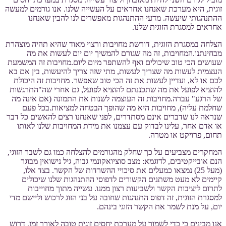
זוגית, היא מערכת שאנחנו אחראים על העשייה שלנו. אנו גורמים למעשה
ההתנהגותי שיעשה. מדעי ההתנהגות מאפשרים לנו להבין שאנחנו
אחראים למסגרת הזוגית שלנו.
הצלחה במסגרת הזוגית, דורשת מחויבות ורצוי מאוד שהיא תהיה מוצהרת
מבחינתנו.המחויבות, זה מה שגורם להמשיך יום יום לעשות את מה
שעושים הכי טוב שיכולים ואף להשתפר מיום ליום.מחויבות זה המשמעת
העצמית לעשות מה שצריך לעשות, מתי שזה צריך להיעשות, בין אם בא
לכם או לא, ועדיין לעשות את זה הכי טוב שאפשר. מחויבות זה היכולת
להוציא לפועל את מה שתכננתם להוציא לפועל, גם אחרי שה"התרגשות
של הרגע" עברה.מחויבות זה העוצמה לשנות את התמונה (אם אינה מה
שחלמת עליה), מחויבות היא מה שהופך הבטחה למציאות.בכל פעם
שנראה לנו שדברים אינם מסתדרים, לפני שאנחנו רצים להאשים כל דבר
או אדם אחר, עלינו לבדוק עם עצמנו את מידת המחויבות שלנו לאותו
תחום, פרויקט או מטרה.
המחקרים מצביעים על כך שחלק מהגורמים להצלחה כמו גם לשבר הזוגי,
הנם אובייקטיבים, לדוגמא: מצב סוציואקונמי גבוה, גיל נישואין מבוגר
(מעל 25) נמצאו כמעלים את סיכויי ההשרדות של הקשר. בצד אלו,
קיימים לא מעט משתנים הקשורים לדפוסי ההתנהגות שלנו שיכולים
לתרום ליציבות הקשר ולשביעות רצון ממנו. עשייה מתוך מחוייבות
למסגרת הזוגית, זה דפוס התנהגות שחובה על בני הזוג לרכוש וליישם מדי
יום, על מנת לשמר את הקשר הזוגי בינהם.
אנו מבינים כי כדי לשמור על מערכת יחסים זוגית טובה לאורך זמן, דרוש