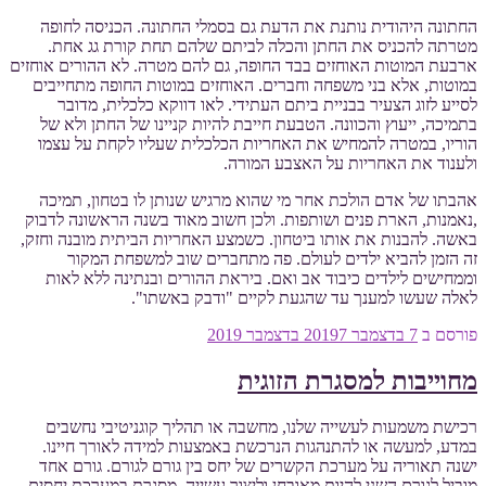
החתונה היהודית נותנת את הדעת גם בסמלי החתונה. הכניסה לחופה
מטרתה להכניס את החתן והכלה לביתם שלהם תחת קורת גג אחת.
ארבעת המוטות האוחזים בבד החופה, גם להם מטרה. לא ההורים אוחזים
במוטות, אלא בני משפחה וחברים. האוחזים במוטות החופה מתחייבים
לסייע לזוג הצעיר בבניית ביתם העתידי. לאו דווקא כלכלית, מדובר
בתמיכה, ייעוץ והכוונה. הטבעת חייבת להיות קניינו של החתן ולא של
הוריו, במטרה להמחיש את האחריות הכלכלית שעליו לקחת על עצמו
ולענוד את האחריות על האצבע המורה.
אהבתו של אדם הולכת אחר מי שהוא מרגיש שנותן לו בטחון, תמיכה
,נאמנות, הארת פנים ושותפות. ולכן חשוב מאוד בשנה הראשונה לדבוק
באשה. להבנות את אותו ביטחון. כשמצע האחריות הביתית מובנה וחזק,
זה הזמן להביא ילדים לעולם. פה מתחברים שוב למשפחת המקור
וממחישים לילדים כיבוד אב ואם. ביראת ההורים ובנתינה ללא לאות
לאלה שעשו למענך עד שהגעת לקיים "ודבק באשתו".
פורסם ב
7 בדצמבר 2019
7 בדצמבר 2019
מחוייבות למסגרת הזוגית
רכישת משמעות לעשייה שלנו, מחשבה או תהליך קוגניטיבי נחשבים
במדע, למעשה או להתנהגות הנרכשת באמצעות למידה לאורך חיינו.
ישנה תאוריה על מערכת הקשרים של יחס בין גורם לגורם. גורם אחד
מוביל לגורם השני להיות מאובחן וליצור עשייה. מסגרת במערכת יחסים