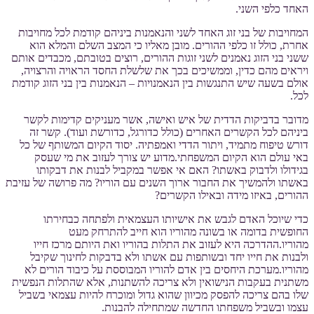
האחד כלפי השני.
המחויבות של בני זוג האחד לשני והנאמנות ביניהם קודמת לכל מחויבות
אחרת, כולל זו כלפי ההורים. מובן מאליו כי המצב השלם והמלא הוא
ששני בני הזוג נאמנים לשני זוגות ההורים, רוצים בטובתם, מכבדים אותם
ויראים מהם כדין, וממשיכים בכך את שלשלת החסד הראויה והרצויה,
אולם בשעה שיש התנגשות בין הנאמנויות – הנאמנות בין בני הזוג קודמת
לכל.
מדובר בדביקות הדדית של איש ואישה, אשר מעניקים קדימות לקשר
ביניהם לכל הקשרים האחרים (כולל כדורגל, כדורשת ועוד). קשר זה
דורש טיפוח מתמיד, ויתור הדדי ואמפתיה. יסוד הקיום המשותף של כל
באי עולם הוא הקיום המשפחתי.מדוע יש צורך לעזוב את מי שעסק
בגידולו ולדבוק באשתו? האם אי אפשר במקביל לבנות את דבקותו
באשתו ולהמשיך את החבור ארוך השנים עם הוריו? מה פרושה של עזיבת
ההורים, באיזו מידה ובאילו הקשרים?
כדי שיוכל האדם לגבש את אישיותו העצמאית ולפתחה כבחירתו
החופשית בדומה או בשונה מהוריו הוא חייב להתרחק מעט
מהוריו.ההדרכה היא לעזוב את התלות בהוריו ואת היותם מרכז חייו
ולבנות את חייו יחד ובשותפות עם אשתו ולא בדבקות לחינוך שקיבל
מהוריו.מערכת היחסים בין אדם להוריו המבוססת על כיבוד הורים לא
משתנית בעקבות הנישואין ולא צריכה להשתנות, אלא שהתלות הנפשית
שלו בהם צריכה להפסק מכיוון שהוא גדול ומוכרח להיות עצמאי בשביל
עצמו ובשביל משפחתו החדשה שמתחילה להבנות.