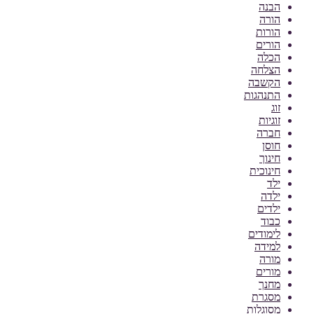
הבנה
הורה
הורות
הורים
הכלה
הצלחה
הקשבה
התנהגות
זוג
זוגיות
חברה
חוסן
חינוך
חינוכית
ילד
ילדה
ילדים
כבוד
לימודים
למידה
מורה
מורים
מחנך
מסגרת
מסוגלות