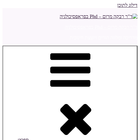
דילוג לתוכן
ד"ר רבקה מרום – Phd בפראפסיכולגיה
מדריכה ומלווה הורים ויועצת חינוכית
תפריט