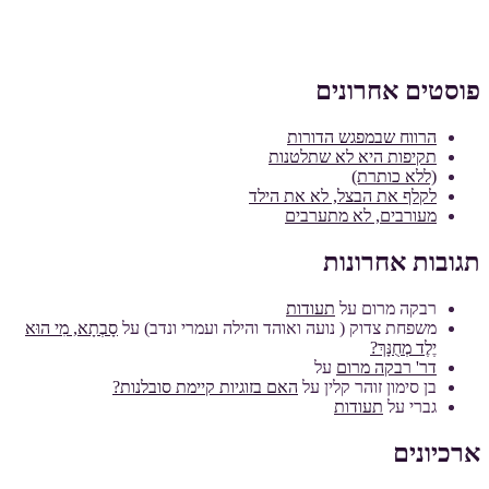
פוסטים אחרונים
הרווח שבמפגש הדורות
תקיפות היא לא שתלטנות
(ללא כותרת)
לקלף את הבצל, לא את הילד
מעורבים, לא מתערבים
תגובות אחרונות
רבקה מרום
על
תעודות
משפחת צדוק ( נועה ואוהד והילה ועמרי ונדב)
על
סָבְתָא, מִי הוּא
יֶלֶד מְחֻנָּךְ?
דר' רבקה מרום
על
בן סימון זוהר קלין
על
האם בזוגיות קיימת סובלנות?
גברי
על
תעודות
ארכיונים