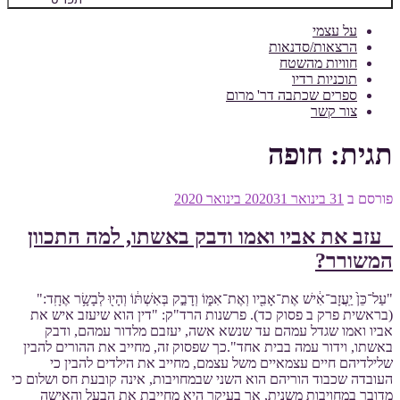
על עצמי
הרצאות/סדנאות
חוויות מהשטח
תוכניות רדיו
ספרים שכתבה דר' מרום
צור קשר
תגית:
חופה
פורסם ב
31 בינואר 2020
31 בינואר 2020
עזב את אביו ואמו ודבק באשתו, למה התכוון
המשורר?
"עַל־כֵּן֙ יַֽעֲזָב־אִ֔ישׁ אֶת־אָבִ֖יו וְאֶת־אִמּ֑וֹ וְדָבַ֣ק בְּאִשְׁתּ֔וֹ וְהָי֖וּ לְבָשָׂ֥ר אֶחָֽד:"
(בראשית פרק ב פסוק כד). פרשנות הרד"ק: "דין הוא שיעזב איש את
אביו ואמו שגדל עמהם עד שנשא אשה, יעזבם מלדור עמהם, ודבק
באשתו, וידור עמה בבית אחד".כך שפסוק זה, מחייב את ההורים להבין
שלילדיהם חיים עצמאיים משל עצמם, מחייב את הילדים להבין כי
העובדה שכבוד הוריהם הוא השני שבמחויבות, אינה קובעת חס ושלום כי
מדובר במחויבות משנית, אך בעיקר היא מחייבת את הבעל והאישה