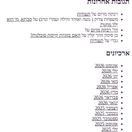
תגובות אחרונות
רבקה מרום
על
תעודות
משפחת צדוק ( נועה ואוהד והילה ועמרי ונדב)
על
סָבְתָא, מִי הוּא
יֶלֶד מְחֻנָּךְ?
דר' רבקה מרום
על
בן סימון זוהר קלין
על
האם בזוגיות קיימת סובלנות?
גברי
על
תעודות
ארכיונים
אוגוסט 2026
יולי 2026
יוני 2026
מאי 2026
אפריל 2026
מרץ 2026
פברואר 2026
ינואר 2026
דצמבר 2025
נובמבר 2025
ספטמבר 2025
אוגוסט 2025
יולי 2025