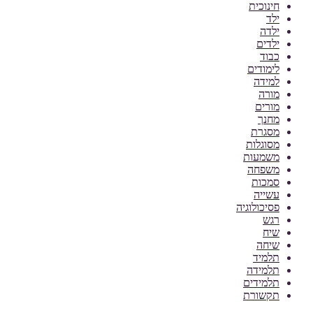
חינוכית
ילד
ילדה
ילדים
כבוד
לימודים
למידה
מורה
מורים
מחנך
מסגרת
מסוגלות
משמעות
משפחה
סמכות
עשייה
פסיכולוגיה
רגש
שיח
שיחה
תלמיד
תלמידה
תלמידים
תקשורת