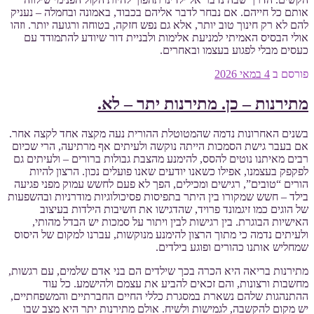
אותם כל חייהם. אם נבחר לדבר אליהם בכבוד, באמונה ובחמלה – נעניק
להם לא רק חינוך טוב יותר, אלא גם נפש חזקה, בטוחה ורגועה יותר. וזהו
אולי הבסיס האמיתי למניעת אלימות ולבניית דור שיודע להתמודד עם
כעסים מבלי לפגוע בעצמו ובאחרים.
פורסם ב
4 במאי 2026
מתירנות – כן. מתירנות יתר – לא.
בשנים האחרונות נדמה שהמטוטלת ההורית נעה מקצה אחד לקצה אחר.
אם בעבר גישת הסמכות הייתה נוקשה ולעיתים אף מרתיעה, הרי שכיום
רבים מאיתנו נוטים להסס, להימנע מהצבת גבולות ברורים – ולעיתים גם
לפקפק בעצמנו, אפילו כשאנו יודעים שאנו פועלים נכון. הרצון להיות
הורים “טובים”, רגישים ומכילים, הפך לא פעם לחשש עמוק מפני פגיעה
בילד – חשש שמקורו בין היתר בתפיסות פסיכולוגיות מודרניות ובהשפעות
של הוגים כמו זיגמונד פרויד, שהדגישו את חשיבות הילדות בעיצוב
האישיות הבוגרת. בין רגישות לבין ויתור על סמכות יש הבדל מהותי,
ולעיתים נדמה כי מתוך הרצון להימנע מנוקשות, עברנו למקום של היסוס
שמחליש אותנו כהורים ופוגע בילדים.
מתירנות בריאה היא הכרה בכך שילדים הם בני אדם שלמים, עם רגשות,
מחשבות ורצונות, והם זכאים להביע את עצמם ולהישמע. כל עוד
ההתנהגות שלהם נשארת במסגרת כללי החיים החברתיים והמשפחתיים,
יש מקום להקשבה, לגמישות ולשיח. אולם מתירנות יתר היא מצב שבו