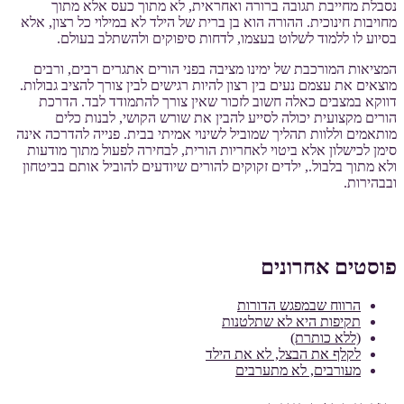
נסבלת מחייבת תגובה ברורה ואחראית, לא מתוך כעס אלא מתוך
מחויבות חינוכית. ההורה הוא בן ברית של הילד לא במילוי כל רצון, אלא
בסיוע לו ללמוד לשלוט בעצמו, לדחות סיפוקים ולהשתלב בעולם.
המציאות המורכבת של ימינו מציבה בפני הורים אתגרים רבים, ורבים
מוצאים את עצמם נעים בין רצון להיות רגישים לבין צורך להציב גבולות.
דווקא במצבים כאלה חשוב לזכור שאין צורך להתמודד לבד. הדרכת
הורים מקצועית יכולה לסייע להבין את שורש הקושי, לבנות כלים
מותאמים וללוות תהליך שמוביל לשינוי אמיתי בבית. פנייה להדרכה אינה
סימן לכישלון אלא ביטוי לאחריות הורית, לבחירה לפעול מתוך מודעות
ולא מתוך בלבול., ילדים זקוקים להורים שיודעים להוביל אותם בביטחון
ובבהירות.
פוסטים אחרונים
הרווח שבמפגש הדורות
תקיפות היא לא שתלטנות
(ללא כותרת)
לקלף את הבצל, לא את הילד
מעורבים, לא מתערבים