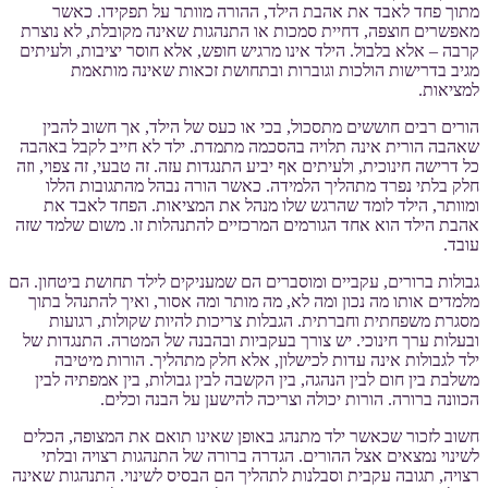
מתוך פחד לאבד את אהבת הילד, ההורה מוותר על תפקידו. כאשר
מאפשרים חוצפה, דחיית סמכות או התנהגות שאינה מקובלת, לא נוצרת
קרבה – אלא בלבול. הילד אינו מרגיש חופש, אלא חוסר יציבות, ולעיתים
מגיב בדרישות הולכות וגוברות ובתחושת זכאות שאינה מותאמת
למציאות.
הורים רבים חוששים מתסכול, בכי או כעס של הילד, אך חשוב להבין
שאהבה הורית אינה תלויה בהסכמה מתמדת. ילד לא חייב לקבל באהבה
כל דרישה חינוכית, ולעיתים אף יביע התנגדות עזה. זה טבעי, זה צפוי, וזה
חלק בלתי נפרד מתהליך הלמידה. כאשר הורה נבהל מהתגובות הללו
ומוותר, הילד לומד שהרגש שלו מנהל את המציאות. הפחד לאבד את
אהבת הילד הוא אחד הגורמים המרכזיים להתנהלות זו. משום שלמד שזה
עובד.
גבולות ברורים, עקביים ומוסברים הם שמעניקים לילד תחושת ביטחון. הם
מלמדים אותו מה נכון ומה לא, מה מותר ומה אסור, ואיך להתנהל בתוך
מסגרת משפחתית וחברתית. הגבלות צריכות להיות שקולות, רגועות
ובעלות ערך חינוכי. יש צורך בעקביות ובהבנה של המטרה. התנגדות של
ילד לגבולות אינה עדות לכישלון, אלא חלק מתהליך. הורות מיטיבה
משלבת בין חום לבין הנהגה, בין הקשבה לבין גבולות, בין אמפתיה לבין
הכוונה ברורה. הורות יכולה וצריכה להישען על הבנה וכלים.
חשוב לזכור שכאשר ילד מתנהג באופן שאינו תואם את המצופה, הכלים
לשינוי נמצאים אצל ההורים. הגדרה ברורה של התנהגות רצויה ובלתי
רצויה, תגובה עקבית וסבלנות לתהליך הם הבסיס לשינוי. התנהגות שאינה