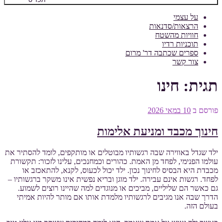
על עצמי
הרצאות/סדנאות
חוויות מהשטח
תוכניות רדיו
ספרים שכתבה דר' מרום
צור קשר
תגית:
חינו
פורסם ב
10 במאי 2026
חינוך מכבד ומניעת אלימות
ילד שגדל באווירה שבה רגשותיו מבוטלים או מותקפים, לומד להסתיר את
עולמו הפנימי, לפחד מן האמת. כהורים וכמחנכים, עלינו לזכור: תקשורת
מכבדת היא הבסיס לחינוך נכון. ילד יכול לכעוס, לקנא, להתאכזב או
לפחד. רגשות אינם עבירה. ילד מוגן ובריא נפשית אינו משקר ברגשותיו –
גם כאשר הם שליליים, מביכים או מנוגדים למה שהיינו רוצים לשמוע.
הדרך שבה אנו מגיבים לרגשותיו מלמדת אותו אם מותר להיות אמיתי
בעולם הזה.