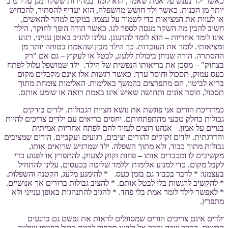
כאשר ילד נענש על אמת שאמר, הוא לומד במהירות ששקר מגן עליו טוב
יותר מן הכנות. כאשר ילד חושש מהשפלה, הוא יעדיף להסתיר, להכחיש
או לעוות את המציאות כדי לשמור על עצמו. במקום למהר להאשים,
חשוב להבין מה השקר מנסה לספר לנו. כאשר הורה הופך לחוקר, הילד
אינו לומד אחריות – הוא לומד להתגונן. עלינו להגיב באופן ענייני, רגוע
ומציאותי. לומר את העובדות. כך הילד מבין שהאמת בטוחה יותר מן
ההסתרה. הורה שניחן ביכולת ללעוג, לבטל או לעקוץ – גם אם "רק
בצחוק" – מסכן את בריאותו הנפשית של הילד. ילד שמושפל עלול לפתח
כעס עמוק, תסכול וחוסר ערך. כאשר רגשות אלו אינם מקבלים מקום
בריא לביטוי, הם מתפרצים בהמשך באלימות. האלימות צומחת מתוך
תסכול, חוסר אונים ותחושה שאיש אינו באמת רואה או שומע אותם.
כמדריכת הורים אני פוגשת את נושא חציית הגבולות. ילדים בודקים
גבולות כחלק טבעי מהתפתחותם. יחסים בריאים עם ילדים צריכים להיות
בנויים על אמון. אנחנו רוצים לעזור להם לפתח אחריות אמיתית
והדרגתית. ילדים זקוקים להורים יציבים, רגועים ועקביים. הורים שמציבים
גבולות מתוך כבוד, ולא מתוך השפלה. ילד שמרגיש שרואים אותו,
מקשיבים לו ומכבדים אותו – פחות זקוק לצעוק, להתפרץ או לפגוע כדי
לקבל מקום. כדי למנוע אלימות וללמד שליטה בכעסים, עלינו להתחיל
בעצמנו: * לדבר בכבוד גם בזמן כעס. * להימנע מלעג, הקטנה והשפלות.
* להקשיב לרגשות בלי לבטל אותם. * להציב גבולות ברורים אך אנושיים.
* לאפשר לילד לומר אמת בלי פחד. * להגיב להתנהגות באופן ענייני ולא
מתפרץ.
ילדים אינם צריכים הורים שמסוגלים לראות את נפשם גם ברגעים
הקשים. הדרך שבה נדבר אל ילדינו תהפוך להיות הקול הפנימי שילווה