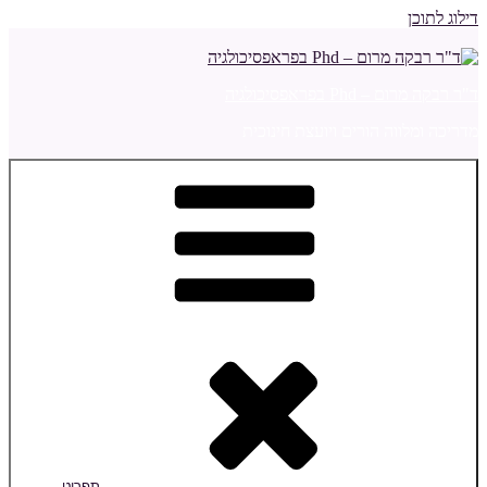
דילוג לתוכן
ד"ר רבקה מרום – Phd בפראפסיכולגיה
מדריכה ומלווה הורים ויועצת חינוכית
תפריט