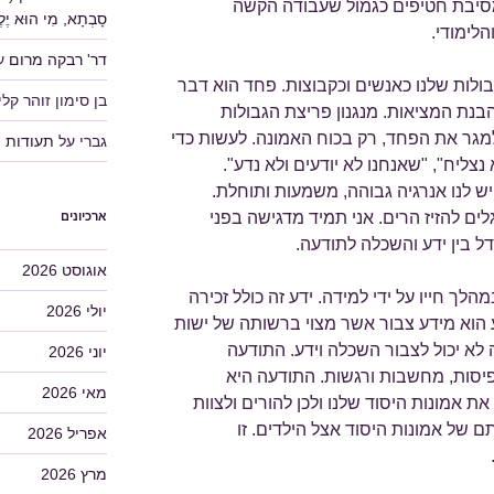
מסיבת חטיפים כגמול שעבודה הקשה
סָבְתָא, מִי הוּא יֶלֶד
לימודי.
דר' רבקה מרום
ע
לות שלנו כאנשים וכקבוצות. פחד הוא דבר
בן סימון זוהר קלין
בנת המציאות. מנגנון פריצת הגבולות
מגר את הפחד, רק בכוח האמונה. לעשות כדי
גברי
על
תעודות
צליח", "שאנחנו לא יודעים ולא נדע".
ש לנו אנרגיה גבוהה, משמעות ותוחלת.
ים להזיז הרים. אני תמיד מדגישה בפני
ארכיונים
 בין ידע והשכלה לתודעה.
אוגוסט 2026
ך חייו על ידי למידה. ידע זה כולל זכירה
יולי 2026
 הוא מידע צבור אשר מצוי ברשותה של ישות
א יכול לצבור השכלה וידע. התודעה
יוני 2026
פיסות, מחשבות ורגשות. התודעה היא
מאי 2026
ת אמונות היסוד שלנו ולכן להורים ולצוות
ם של אמונות היסוד אצל הילדים. זו
אפריל 2026
מרץ 2026