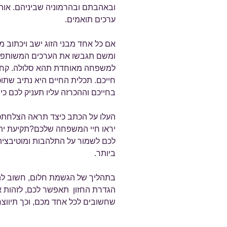
ובאהבתם ובהרמוניה שביניהם. אות
ערכים תואמים.
אם כל אחד מבני הזוג ישב ויכתוב מ
ומשם תגבשו את הערכים המשותפים
למשפחה מאוחדת תהא סלולה. קחו ב
חייכם. תכלית החיים היא נתיב שתוכל
בחייכם וההכרזה עליו תעניק לכם כיוו
העלו על הכתב כיצד תראה הצלחתכם
יראו חיי המשפחה שלכם?תקיעת ית
לכם לשמור על התלהבות ומוטיבציה
ביותר.
בתהליך של הגשמת חלום, חשוב לה
הגדרת החזון תאפשר לכם, לזהות 
שחשובים לכל אחד מכם, וכך תיווצר