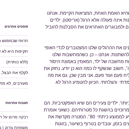
היא האמת האחת, המציאות הקיימת. אנחנו
ות אינה פעולה אלא הרגל (אריסטו). ילדים
 ולמבוגרים האחראים את הסבלנות להוביל
פוסטים אחרונים
הרווח שבמפגש ה
נים את ההרגלים שלנו המצטברים לכדי האופי
תקיפות היא לא 
ם להשתנות. אנחנו – כן. כשהמחשבות שלנו
ות מחשבה של ילד, המאמין באמונת היסוד
(ללא כותרת)
, חשוב שנשקף לו כמה הוא כן יודע. נחזק את
לקלף את הבצל, 
יח פעם ועוד פעם, אני מבין שכן, גם את מה
מדתי והצלחתי. הכיוון להטמיע הרגל לא
מעורבים, לא מת
ביותר. ילדים צעירים הם שיא האפקטיביות. הם
תגובות אחרונות
 ומרוכזים בהשגת כל מטרותיהם. כשאני אומרת
לתלמידים שלי שיש לנו מטרה "להגיע לממוצע כיתתי 80". המטרה מקדשת את
רבקה מרום
על
תע
ים בזמן, עובדים בטרוף בשיעור, בזוגות
משפחת צדוק ( נוע