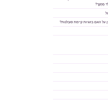
 מְחֻנָּךְ?
ל
על
האם בזוגיות קיימת סובלנות?