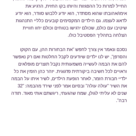
החייל למרות כל ההפגזות והיותו בקו החזית, הרגיע את
אימו/אהובתו שהוא מסתדר, הוא יודע ללבוש סוודר, הוא יודע
לדאוג לעצמו. גם הילדים המקסימים קובעים כלליי התנהגות
שיטיבו עם כולם, שכולם ירגישו בטוחים וכולם יחוו חוויית
הצלחה בתהליך הפסטיבל כולו.
נסכם ונאמר אין צורך לחפש "את הבחורות ההן, עם הקוקו
והסרפן", יש לנו ילדים שיודעים לקבל החלטות ואם רק נאפשר
להם את הבמה לעשייה משמעותית נקבל תוצרים מופלאים
וראויים לכל חשיבה ביקורתית פדגוגית. יזהר כהן הזמין את כל
ילדיי חבורת הזמר, לאחר הופעת הילדים, לשיר איתו על הבמה
את השיר "עולה עולה" ובסיום אמר לפני שירד מהבמה: "32
שנים לא עליתי לגולן, שמח שהגעתי, ריגשתם אותי מאוד. תודה
רבה".