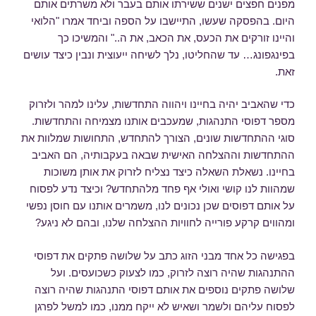
מפנים חפצים ישנים ששירתו אותם בעבר ולא משרתים אותם
היום. בהפסקה שעשו, התיישבו על הספה וביחד אמרו "הלואי
והיינו זורקים את הכעס, את הכאב, את ה.." והמשיכו כך
בפינגפונג… עד שהחליטו, נלך לשיחה ייעוצית ונבין כיצד עושים
זאת.
כדי שהאביב יהיה בחיינו ויהווה התחדשות, עלינו למהר ולזרוק
מספר דפוסי התנהגות, שמעכבים אותנו מצמיחה והתחדשות.
סוגי ההתחדשות שונים, הצורך להתחדש, התחושות שמלוות את
ההתחדשות וההצלחה האישית שבאה בעקבותיה, הם האביב
בחיינו. נשאלת השאלה כיצד נצליח לזרוק את אותן משוכות
שמהוות לנו קושי ואולי אף פחד מלהתחדש? וכיצד נדע לפסוח
על אותם דפוסים שכן נכונים לנו, משמרים אותנו עם חוסן נפשי
ומהווים קרקע פורייה לחוויות ההצלחה שלנו, ובהם לא ניגע?
בפגישה כל אחד מבני הזוג כתב על שלושה פתקים את דפוסי
ההתנהגות שהיה רוצה לזרוק, כמו לצעוק כשכועסים. ועל
שלושה פתקים נוספים את אותם דפוסי התנהגות שהיה רוצה
לפסוח עליהם ולשמר ושאיש לא ייקח ממנו, כמו למשל לפרגן