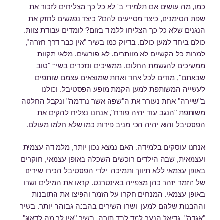
כמו, מה עושים אם תלמידי ב' לא כל כך מצליחים לזכור את
שפת הסימנים, כיצד מסייעים להם? כיצד נפגשים לחזק את
הנגנים שלא כל כך הצליחו ללמוד בזום? לומדים עבודת צוות.
כולם ביחד למען כולם. בדיוק כמו בשיר "אין כבר דרך חזרה",
למרות כל הקשיים לא מוותרים. לא פורשים. מלאי תקוות
ממשיכים להגשמת החלום. ממשיכים ונזכרים בשיר "טוב
שבאתם", מודים לכל אחד ואחת שמוצאים עצמם שותפים
לעשייה המשותפת למען הקמת מופע הפסטיבל. וכולנו
ב"שיירה" אחת נעורר את ה"שפה אשר נרדמה" ונקבל החלטה
משותפת "הנגב עוד יהיה פורח", אנחנו נצליח להקים את
הפסטיבל והוא יהיה הכי מניב פירות כמו שלא חלמו מעולם.
אנחנו עוסקים בלמידה. האם נמצא נכון יותר, מלמידה עצמית
ועצמאית, שבה הילדים רוכשים השכלה באופן עצמאי, חוקרים
באופן עצמאי ללא תיווך ותמיכה. ילדי הפסטיבל הכירו שירים
של הזמר יזהר כהן מצפייה באינטרנט. קראו את המילים ושרו
באופן עצמאי. המנחים חקרו על הזמר והפיצו את התובנות
וההבנות שלהם למען יושרו השירים בהבנה גבוהה יותר. בשיר
"אגדה", גדיאל הנער למד לבד תורה. בשיר "אין לך מה לדאוג",