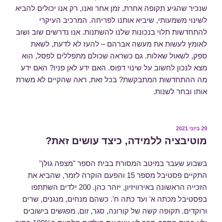
שנכיר שהגיע תקופה אחרת, זמן אחר ואנו, רק אנו יכולים להביא
לשינוי משמעותי, שיביא אותנו לפריחה. המרכיב העיקרי
להתחדשות תלוי בנכונות שלנו להשתנות. אנו נדרשים שוב ושוב
לאומץ לעשות את מעשה אברהם – להעז לא לדעת, לשאת
ספק, לשאול שאלות. גם כשראה שכולם מתפללים לפסל, הוא
מצא לנכון לחשוב על שינוי דפוס. האם ידע לאן פניו? האם ידע
מה ההתחדשות המתבקשת? בכל זאת, ראה שהקיים לא משרת
אותו ובחר לשנות.
פורסם
29 ביוני 2021
ב
מוטיבציה ללמידה, כיצד עושים זאת?
בשבוע שעבר במיטב המסורת בבית הספר "מצפה גולן"
התקיים פסטיבל מספר 15 והפעם הוקרה לזמר, שהביא את
הזכייה הראשונה באירוויזיון, יזהר כהן. 200 ילדים השתתפו
בפסטיבל מכתה א' ועד כתה ח'. כשהם מנחים, מנגנים, שרים
ורוקדים. תקופה קשה של קורונה, סגר, זום, מפגשים בישובים