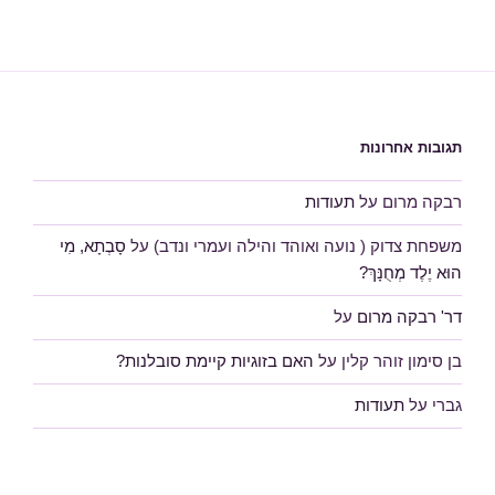
תגובות אחרונות
רבקה מרום
על
תעודות
משפחת צדוק ( נועה ואוהד והילה ועמרי ונדב)
על
סָבְתָא, מִי
הוּא יֶלֶד מְחֻנָּךְ?
דר' רבקה מרום
על
בן סימון זוהר קלין
על
האם בזוגיות קיימת סובלנות?
גברי
על
תעודות