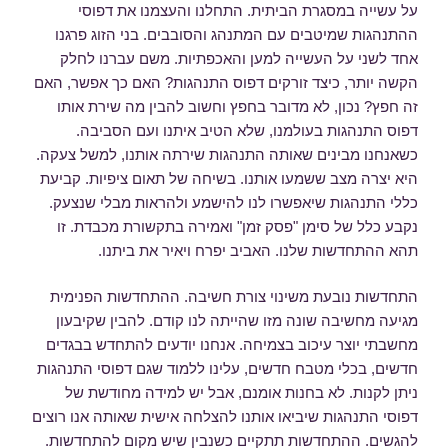
על עשייה במסגרת הביתית. התחלנו והעצמנו את דפוסי
ההתנהגות שמיטבים עם המתנהג והסובבים. בני הזוג פרגנו
אחד לשני על העשייה למען והאכפתיות. משם עברנו לחלק
הקשה יותר, כיצד זורקים דפוס התנהגות? האם כך אפשר, האם
זה חפץ? נכון, לא מדובר בחפץ וחשוב להבין מה שירת אותו
דפוס התנהגות בעולמנו, שלא הטיב איתנו ועם הסביבה.
כשאנחנו מבינים שאותה התנהגות שירתה אותנו, למשל צעקה.
היא יצרה מצב ששמעו אותנו. בשיחה של תאום ציפיות. קביעת
כללי התנהגות שיאפשרו לנו להישמע ולהראות מבלי שנצעק.
נקבע כלל של סימן "פסק זמן" ואמירה בתקשורת מכבדת. זו
תהא ההתחדשות שלנו. האביב יפרח ויאיר את ביתנו.
התחדשות נובעת משינוי צורת חשיבה. ההתחדשות הפנימית
מגיעה מחשיבה שונה מזו שהייתה לנו קודם. להבין שקיבעון
מחשבתי יוצר עיכוב בצמיחה. אנחנו יודעים להתחדש בבגדים
חדשים, בכלי מטבח חדשים, עלינו ללמוד שגם דפוסי התנהגות
ניתן לקנות. לא בחנות אומנם, אבל יש למידה מחודשת של
דפוסי התנהגות שיביאו אותנו להצלחה אישית שאותה אנו רוצים
להגשים. ההתחדשות תתקיים כשנבין שיש מקום להתחדשות.