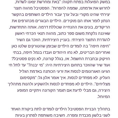
במשק הפועלות בפתח תקווה: "באת ומחרשת יצאנו לשדות,
לחרוש את אדמתנו, שממה להפרות". הפסטיבל מהווה תוצר
יצירתי שהינו מקורי ובעל ערך עבור הילדים השותפים בהקשר
הנתון לזמר אותו הם מוקירים. הילדים הבוגרים מכרגרפים את
הריקודים, בונים את ההנחייה שכוללת דרמה. אותה התחדשות,
שאיננה נלקחת משום ספר כתוב, מהווה תנאי הכרחי ראשון
להגדרת התוצר היצירתי. בעניין היצירתיות, הוזכר גם השיר
"חיפה חיפה" בה לומדים הילדים שבזמן שהטורקים שלטו כאן
ואחריהם הבריטים, לא נחו היהודים ועבדו בנמל חיפה, בבתי
הזיקוק ובחברת החשמל. אז, בגלל קורונה, לא נקים פסטיבל?
ועוד שיר שהוזכר בתחום היצירתיות היה: "מי יבנה?" עד לתל חי
הגיעו האגרונומים לנסות את זרעי הכותנה באדמת הגליל
העליון. לא מפחדים לנסות. איך אומר אלון גל: "מקסימום
מצליחים". הילדים לא מפחדים לנסות ולהשקיע ולהנות מתהליך
היצירה, גם מבלי לדעת אם תגמר הקורונה ויתקיים המופע
המיוחל.
בתהליך הבניית הפסטיבל הילדים לומדים לתת ביקורת האחד
לשני בלשון מכבדת ומפרה. חשיבה משותפת לפתרון בעיות