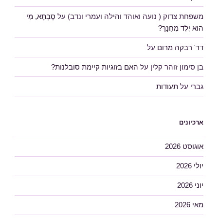
משפחת צדוק ( נועה ואוהד והילה ועמרי ונדב)
על
סָבְתָא, מִי
הוּא יֶלֶד מְחֻנָּךְ?
דר' רבקה מרום
על
בן סימון זוהר קלין
על
האם בזוגיות קיימת סובלנות?
גברי
על
תעודות
ארכיונים
אוגוסט 2026
יולי 2026
יוני 2026
מאי 2026