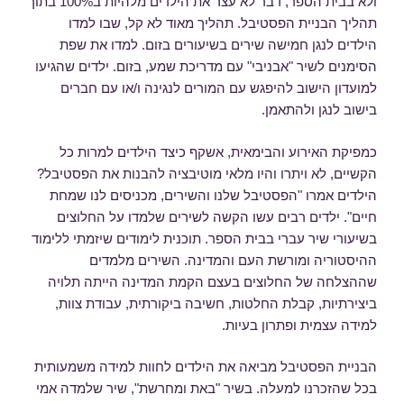
ולא בבית הספר, דבר לא עצר את הילדים מלהיות ב100% בתוך
תהליך הבניית הפסטיבל. תהליך מאוד לא קל, שבו למדו
הילדים לנגן חמישה שירים בשיעורים בזום. למדו את שפת
הסימנים לשיר "אבניבי" עם מדריכת שמע, בזום. ילדים שהגיעו
למועדון הישוב להיפגש עם המורים לנגינה ו/או עם חברים
בישוב לנגן ולהתאמן.
כמפיקת האירוע והבימאית, אשקף כיצד הילדים למרות כל
הקשיים, לא ויתרו והיו מלאי מוטיבציה להבנות את הפסטיבל?
הילדים אמרו "הפסטיבל שלנו והשירים, מכניסים לנו שמחת
חיים". ילדים רבים עשו הקשה לשירים שלמדו על החלוצים
בשיעורי שיר עברי בבית הספר. תוכנית לימודים שיזמתי ללימוד
ההיסטוריה ומורשת העם והמדינה. השירים מלמדים
שההצלחה של החלוצים בעצם הקמת המדינה הייתה תלויה
ביצירתיות, קבלת החלטות, חשיבה ביקורתית, עבודת צוות,
למידה עצמית ופתרון בעיות.
הבניית הפסטיבל מביאה את הילדים לחוות למידה משמעותית
בכל שהזכרנו למעלה. בשיר "באת ומחרשת", שיר שלמדה אמי