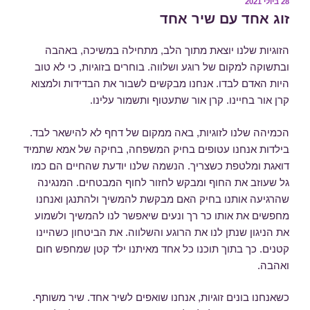
פורסם
28 ביולי 2021
ב
זוג אחד עם שיר אחד
הזוגיות שלנו יוצאת מתוך הלב, מתחילה במשיכה, באהבה
ובתשוקה למקום של רוגע ושלווה. בוחרים בזוגיות, כי לא טוב
היות האדם לבדו. אנחנו מבקשים לשבור את הבדידות ולמצוא
קרן אור בחיינו. קרן אור שתעטוף ותשמור עלינו.
הכמיהה שלנו לזוגיות, באה ממקום של דחף לא להישאר לבד.
בילדות אנחנו עטופים בחיק המשפחה, בחיקה של אמא שתמיד
דואגת ומלטפת כשצריך. הנשמה שלנו יודעת שהחיים הם כמו
גל שעוזב את החוף ומבקש לחזור לחוף המבטחים. המנגינה
שהרגיעה אותנו בחיק האם מבקשת להמשיך ולהתנגן ואנחנו
מחפשים את אותו כר רך ונעים שיאפשר לנו להמשיך ולשמוע
את הניגון שנתן לנו את הרוגע והשלווה. את הביטחון כשהיינו
קטנים. כך בתוך תוכנו כל אחד מאיתנו ילד קטן שמחפש חום
ואהבה.
כשאנחנו בונים זוגיות, אנחנו שואפים לשיר אחד. שיר משותף.