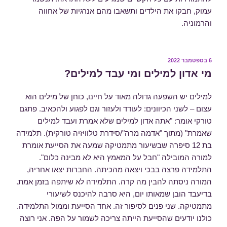
עמוק, חבקו את הילדים ותשאבו מהם אנרגיות של אחווה
והרמוניה.
פורסם
6 בספטמבר 2022
ב
מי אדון למילים ומי עבד למילים?
למילים יש השפעה גדולה מאוד על חיינו, כוחן של מילים הוא
עצום – לשני הכיוונים: לעודד ולעזור וגם לפגוע ולהכאיב. פתגם
טורקי אומר: "אתה אדון למילים שלא אמרת ועבד למילים
שאמרת" (מתוך "אדמה מרה"/סידרת טלוויזיה טורקית). תלמידה
בת 12 סיפרה שבשיעור מתמטיקה שמעה את הסייעת אומרת
למורה המובילה "חבל על המאמץ היא לא מבינה כלום".
התלמידה פרצה בבכי ויצאה מהכיתה. החברות יצאו אחריה,
המורה ניסתה להבין מה קרה. התלמידה לא שיתפה בזמן אמת.
בדיעבד הובן שמאותו יום, היא סרבה להיכנס לשיעורי
מתמטיקה. שני פנים לסיפור זה. אחד הסייעת וממול התלמידה.
כולנו יודעים שהסייעת הייתה צריכה לשמור על הפה. אני רוצה