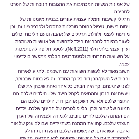
של אמונות רגשיות המכתיבות את התגובות הנוכחיות של הפרט
לסביבה.
תרגילי קשיבות וחמלה עצמית עוזרים בבניית מיומנויות של
ויסות רגשות, טיפול בחוסר סובלנות לתסכול ולפרפקציוניזם, וכן
מודעות לעצמי ולזולת. תרגילים של אהבה ונועם הליכות יכולים
לעזור במיוחד לחבר את הילד לתחושה של אנושיות משותפת
וערך עצמי בלתי תלוי (Neff,2011), לספק חלופה להסתמכות
על השוואות תחרותיות ולסטנדרטים הבלתי מתפשרים לדימוי
עצמי.
חשוב מאוד לא לעשות השוואות עם השכנים. להגיע לאירוח
והבית של השכן/הבן דוד כל כך מסודר. זה לא בטוח שבבוקר,
לפני שהגעתם, כך היה הבית. כל אחד ואחת שיבחן את שלו
ויעשה את הנכון והמתאים לקהל היעד שלו. הילדים שלכם הם
התוצר שלכם ולא של השכן או הבן דוד. הילדים שלכם הם
תמונה של שחור ולבן, בלי פילטרים של החינוך שלכם. ילדים
הם המתנה שלכם לחיים טובים. ללמידה ולצמיחה של הערך
העצמי שלכם. קחו את המתנה בשתי ידיים ועם לב ענק של אור
ואהבה, עשו אתם, שהמשפחה שלכם תהא תחנת הדלק
להתמודדות עם כל הקשיים שמגיעים ללא התראה. תנשמו