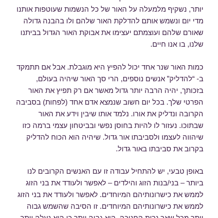
יותר, נשקיף מלמעלה על האור של כל הנשמות שעוטפות אותנו
מדי יום ונשמש אותם להדלקת האור שלהם ולו בהבנה גדולה
שאורם שלהם ועוצמתם יעצימו את אבוקת האור הגדול בביתנו
שלנו, בו אנו חיים.
כמות האור שנר אחד יכול להפיץ היא מוגבלת. אבל אם תתמקד
ב- “להדליק” אנשים נוספים, הרי סך האור שיהיה בעולם,
בזכותך, יהיה הרבה יותר גדול מאשר אם רק תפיץ את האור
הפרטי שלך. בכל יום חשוב שנמצא אדם אחד (לפחות) בסביבה
הקרובה ונדליק את אורו. נלמד אותו שיבין וידע את האור
שבתוכו. נעזור לו להיות בחוסן נפשי ובביטחון עצמי ברמה כזו
שיהווה לעצמו ולסביבתו אור גדול. שיהיה הוא הכוח להדליק
בקרוב את סביבתו באור גדול.
באופן טבעי, יש להתחיל עבודה זו עם האנשים הקרובים לנו
ביותר – בני/בנות הזוג והילדים – לאפשר ולעודד את בני הזוג
לממש את כישרונותיהם המיוחדים. לאפשר ולעודד את בני הזוג
לממש את כישרונותיהם המיוחדים. זו הסיבה שהשמש גבוה
יותר מכל שאר נרות החנוכה. הוא גבוה יותר כי הוא נעלה יותר