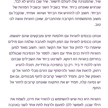
שיר, שהמנגינה שלו לעולם תישאר. שיר שבו נרגיש לא לבד,
שנרגיש שאנחנו ביחד. אחד בשביל השני ובשביל המהות של
הביחד. חשוב לנו להרגיש את הביחד ושהוא אמיתי, שנקבל גם
משוב מהמשפחה הקרובה ומהחברים, שאכן הזוגיות עושה לנו
טוב.
אנחנו נכנסים לזוגיות עם חלומות יפים ומבקשים שהם יתגשמו.
אנחנו נכנסים לזוגיות עם המון תקווה לאהבה שלמה ועם מילים
שיאמרו כדי לחזק עוד ועוד את הקשר הזוגי. חשוב מאוד למען
הזוגיות להיות כנים אחד עם השני, לספר על הנסיבות שבגללם
בחרתם בזוגיות הזו דווקא. לשרטט ביחד את השבילים שבהם
תרצו ללכת יד ביד. רק כך בתמיכה ובהדדיות, תוכלו להגיע
רחוק, לראות את האור ולהיסחף עם הזרם מבלי לחזור אל קו
האופק של הים, ותמיד להישאר קרובים לחוף מבטחים. גם אם
יש נסיגה קלה, תמיד יש את התקווה שאנחנו קרובים לחזור אל
החוף.
הזוגיות היא כוח שיש להשתמש בו להאיר את חיינו, לשמח את
הילד שבנו, לאפשר ללב לפעום ולרצות לתת אחד לשני באהבה