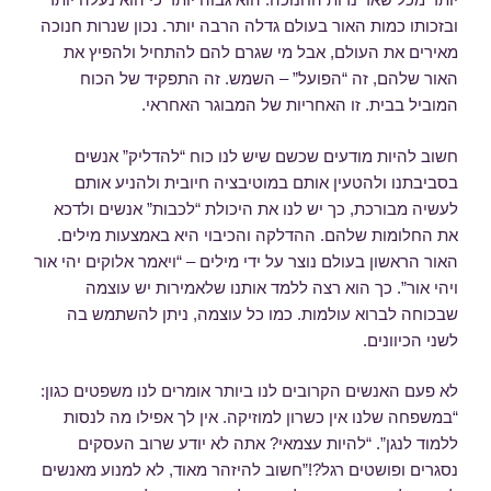
ובזכותו כמות האור בעולם גדלה הרבה יותר. נכון שנרות חנוכה
מאירים את העולם, אבל מי שגרם להם להתחיל ולהפיץ את
האור שלהם, זה “הפועל” – השמש. זה התפקיד של הכוח
המוביל בבית. זו האחריות של המבוגר האחראי.
חשוב להיות מודעים שכשם שיש לנו כוח “להדליק” אנשים
בסביבתנו ולהטעין אותם במוטיבציה חיובית ולהניע אותם
לעשיה מבורכת, כך יש לנו את היכולת “לכבות” אנשים ולדכא
את החלומות שלהם. ההדלקה והכיבוי היא באמצעות מילים.
האור הראשון בעולם נוצר על ידי מילים – “ויאמר אלוקים יהי אור
ויהי אור”. כך הוא רצה ללמד אותנו שלאמירות יש עוצמה
שבכוחה לברוא עולמות. כמו כל עוצמה, ניתן להשתמש בה
לשני הכיוונים.
לא פעם האנשים הקרובים לנו ביותר אומרים לנו משפטים כגון:
“במשפחה שלנו אין כשרון למוזיקה. אין לך אפילו מה לנסות
ללמוד לנגן”. “להיות עצמאי? אתה לא יודע שרוב העסקים
נסגרים ופושטים רגל?!”חשוב להיזהר מאוד, לא למנוע מאנשים