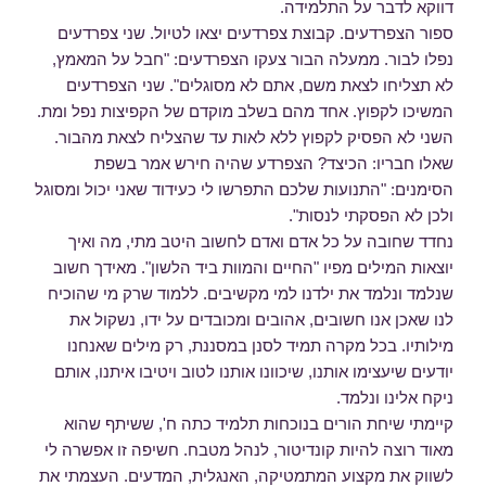
דווקא לדבר על התלמידה.
ספור הצפרדעים. קבוצת צפרדעים יצאו לטיול. שני צפרדעים
נפלו לבור. ממעלה הבור צעקו הצפרדעים: "חבל על המאמץ,
לא תצליחו לצאת משם, אתם לא מסוגלים". שני הצפרדעים
המשיכו לקפוץ. אחד מהם בשלב מוקדם של הקפיצות נפל ומת.
השני לא הפסיק לקפוץ ללא לאות עד שהצליח לצאת מהבור.
שאלו חבריו: הכיצד? הצפרדע שהיה חירש אמר בשפת
הסימנים: "התנועות שלכם התפרשו לי כעידוד שאני יכול ומסוגל
ולכן לא הפסקתי לנסות".
נחדד שחובה על כל אדם ואדם לחשוב היטב מתי, מה ואיך
יוצאות המילים מפיו "החיים והמוות ביד הלשון". מאידך חשוב
שנלמד ונלמד את ילדנו למי מקשיבים. ללמוד שרק מי שהוכיח
לנו שאכן אנו חשובים, אהובים ומכובדים על ידו, נשקול את
מילותיו. בכל מקרה תמיד לסנן במסננת, רק מילים שאנחנו
יודעים שיעצימו אותנו, שיכוונו אותנו לטוב ויטיבו איתנו, אותם
ניקח אלינו ונלמד.
קיימתי שיחת הורים בנוכחות תלמיד כתה ח', ששיתף שהוא
מאוד רוצה להיות קונדיטור, לנהל מטבח. חשיפה זו אפשרה לי
לשווק את מקצוע המתמטיקה, האנגלית, המדעים. העצמתי את