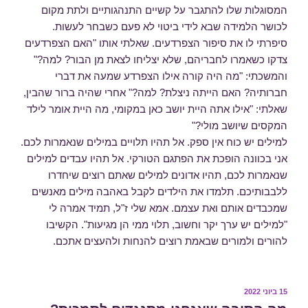
המסוגלות שלו להתגבר על קשיים התנהגותיים ולתת מקום
לכושר הלמידה שבא לידי ביטוי לא פעם כשבחר לעשות.
סיפרתי לו את סיפור הצפרדעים. שאלתי אותו "האם הצפרדעים
צדקו כשאמרו לחבריהם, שלא יצליחו לצאת מן הבור? למה?"
והמשכתי: "מה היה קורה אילו הצפרדע שמעה את דברי
חברותיה? האם הייתה ניצלת? למה?" אחרי שהיה ברור שהבין,
שאלתי: "אילו אתה היית יושב כאן במקומי, מה היית אומר לילד
המקסים שיושב מולי?"
למילים יש כוח אין ספק. אל תהיו תלויים במילים שנאמרות לכם.
אני בכוונה הופכת את הפתגם הטורקי. אל תהיו עבדים למילים
שנאמרות לכם, תהיו אדונים למילים שאתם רוצים שיחדרו
ללבבותיכם. תלמדו את הילדים לקבל באהבה מילים מאנשים
שמכבדים אותם ואת עצמם. אמא שלי ז"ל, תמיד אמרה לי
"למילים יש ערך יקר וחשוב, תלוי ממי הן מגיעות". הקשיבו
להורים ולמורים שבאמת רוצים להנחות ולהעצים אתכם.
פורסם
15 ביוני 2022
ב