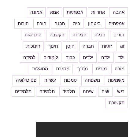
אהבה
אחריות
אכפתיות
אמא
אמונה
אמפתיה
ביטחון
בית
הבנה
הורה
הורות
הורים
הכלה
הצלחה
הקשבה
התנהגות
זוג
זוגיות
חברה
חוסן
חינוך
חינוכית
ילד
ילדה
ילדים
כבוד
לימודים
למידה
מורה
מורים
מחנך
מסגרת
מסוגלות
משמעות
משפחה
סמכות
עשייה
פסיכולוגיה
רגש
שיח
שיחה
תלמיד
תלמידה
תלמידים
תקשורת