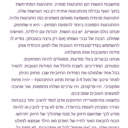
מחשבות ורגשות הם התנהגות סמויה. התנהגות המתרחשת
בתוך הגוף נבדלת מהתנהגות אחרת רק באי הנגישות שלה.
התנהגות פנימית מושפעת מאותם משתנים כמו התנהגות גלויה.
ההתנהגות הסמוכה ביותר להופעת המחזק – היא זו שתחוזק.
אנחנו כולנו אנושיים. יש בנו רגשות. הכרות עם הילד/ה, האיש/ה
שמולנו. הבנה של נבכי נשמתו (אם רק נרצה בטובתו), נסייע לו
להשתמש בצדדים/במידות הטובות שלו למען הכחדת אותן
מידות המעכבות אותו מהצלחה.
אנחנו כבוגרים בעלי מודעות, מסוגלים להיות המחזקים.
המנחים. המדריכים. לשבח ולהלל את המידות הטובות. להאיר
בכל אחד שלמולנו את המידות החיוביות שבו. מחזק הניתן
לאחר עיכוב של מעל 3-4 שניות מרגע ההתנהגות – יהיה פחות
אפקטיבי. היו פרקטים. היו ערניים ושלחו מחמאות, אור ואהבה
למעשים הטובים שסביבכם.
כתוצאה מהיסטוריית החיזוקים אדם לומד להגיב יותר בנוכחות
הגירוי המבחין לעומת בהיעדרו. אדם לא צריך להבין או להיות
מודע לכך שמיושם חיזוק על מנת שתהליך של חיזוק יתרחש.
הכוח להבאת האור לחייו של האדם ו/או הילד שנמצא למולנו
בידיים שלנו. היו "אם ואחות" לכל מי שסביבכם. לא סתם כל