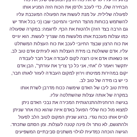
הבחירה שלו, כדי לעכב ולרסן את הכוח הזה המניע אותו
לפעולה שלילית. על מנת לעשות את הפעולה המעכבת עליו
להשתמש בכוחות מהצד החיובי והמיטבי שבו (כי בכל אחד יש
גם הרבה בצד הזה) ולהטות את הכף. לדוגמה: במקרה שפעולה
כמו עצלות מעכבת אותו מלעשות מה שצריך לעשות. הוא יגייס
את כוח הרצון שבצד החיובי לעכב את כוח העצלות המשתלט
עליו. אדם ששולטת בו מידת העצלות הוא לעיתים אדם טוב לב.
אז כשאותו אדם אינו רוצה לקום לעבודה אבל חבר לעבודה
יתקשר ויאמר לו "אחי, אני כל כך צריך את עזרתך", הבן אדם
יקום במהירות ממיטתו וירוץ למקום העבודה לעזור לאותו חבר,
כי יש בו מידה של טוב לב.
מידת טוב ליבו של האדם שימשה ככוח מדרבן לשרת אותו
במקרה של אותה עצלות שהשתלטה עליו.
בגישה הרוחנית/התנהגותית המכירה את נבכי האדם ניתן
למצוא מול כוח שללי הפועל באדם איזה שהוא כוח אחר שניתן
לגייס אותו ככוח נגדי. ברגע שניתן המקום לטוב הלב לפעול
ולהתגשם, לא נותר ולו פינה קטנה לעצלות. ומן הסתם שתכחד.
הגישה הוכחה כמדעית לגילוי משתנים סביבתיים המשפיעים