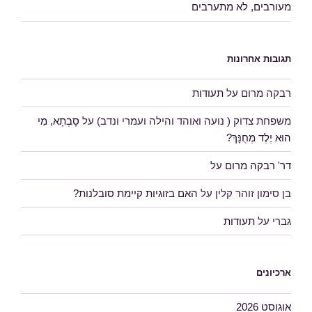
מעורבים, לא מתערבים
תגובות אחרונות
רבקה מרום
על
תעודות
משפחת צדוק ( נועה ואוהד והילה ועמרי ונדב)
על
סָבְתָא, מִי
הוּא יֶלֶד מְחֻנָּךְ?
דר' רבקה מרום
על
בן סימון זוהר קלין
על
האם בזוגיות קיימת סובלנות?
גברי
על
תעודות
ארכיונים
אוגוסט 2026