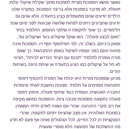
כאשר מושא הסמכות מציית לסמכות מתוך שקילת שיקולי עלות
תועלת, לא מדובר בסמכות אלא בריצוי הסמכות. במקרה שלנו
הילדים יודעים שהם מתוגמלים בציון בתעודה. אלא שהם גם
יודעים שהציונים ניתנים לפחות שלושה שבועות לפני סיום שנת
הלימודים. כך שעד לתקופה זו שלפני החופש, התלמיד בוחר
"האם לבצע פעולה", הוא שוקל שיקולים בעד ושיקולים נגד,
ומאזן ביניהם. בשלב זה, לפי הפילוסוף יוסף רז, הסמכות אינה
מהווה טעם בפני עצמה לשיקול באופן ההתנהגות. כך שאם
מורה אומרת לתלמיד "תכנס עם הציוד הנדרש לכיתה", הציווי
לא חל על שיקולים כמו הציון בתעודה או שיחת נזיפה בשיחות
הורים.
מכיוון שסמכות מורית היא יכולת של המורה להכפיף דפוסי
התנהגות מסוימים על תלמיד. סמכות נחשבת לאחד מיסודות
החברה האנושית, ועומדת כנגד שיתוף פעולה. אימוץ דפוסי
פעולה כתוצאה מסמכות מכונה ציות, והסמכות כמושג מקיפה
את רוב מקרי ההנהגה. שהרי אם נשווה לאדם הדתי המאמין
בסמכות האלוהית. אין מצב שהציות יתחם לתקופה, שהרי
הסנקציות הן לכל החיים, לכל הגלגולים ואתה אף פעם לא תדע
מה ההשלכות של המעשה הלא מוסרי שעשית.