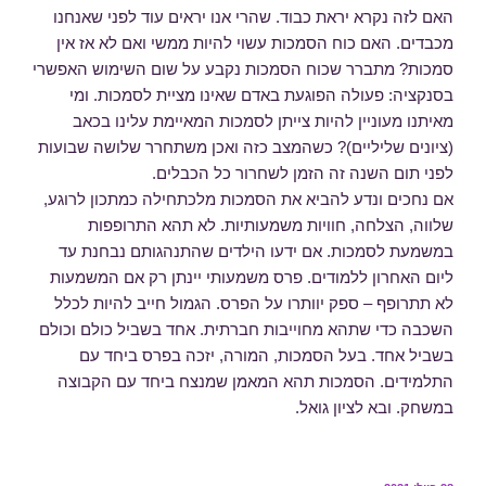
האם לזה נקרא יראת כבוד. שהרי אנו יראים עוד לפני שאנחנו
מכבדים. האם כוח הסמכות עשוי להיות ממשי ואם לא אז אין
סמכות? מתברר שכוח הסמכות נקבע על שום השימוש האפשרי
בסנקציה: פעולה הפוגעת באדם שאינו מציית לסמכות. ומי
מאיתנו מעוניין להיות צייתן לסמכות המאיימת עלינו בכאב
(ציונים שליליים)? כשהמצב כזה ואכן משתחרר שלושה שבועות
לפני תום השנה זה הזמן לשחרור כל הכבלים.
אם נחכים ונדע להביא את הסמכות מלכתחילה כמתכון לרוגע,
שלווה, הצלחה, חוויות משמעותיות. לא תהא התרופפות
במשמעת לסמכות. אם ידעו הילדים שהתנהגותם נבחנת עד
ליום האחרון ללמודים. פרס משמעותי יינתן רק אם המשמעות
לא תתרופף – ספק יוותרו על הפרס. הגמול חייב להיות לכלל
השכבה כדי שתהא מחוייבות חברתית. אחד בשביל כולם וכולם
בשביל אחד. בעל הסמכות, המורה, יזכה בפרס ביחד עם
התלמידים. הסמכות תהא המאמן שמנצח ביחד עם הקבוצה
במשחק. ובא לציון גואל.