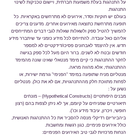
על התנהגות בעלת משמעות חברתית, ויישום טכניקות לשינוי
התנהגות.
בעולם יש חוקיות וסדר, אירועים לא מתרחשים באקראיות. כל
תופעה מתרחשת כתוצאה מאירועים אחרים. מדענים צריכים
להמשיך להטיל ספק ולשאלות שאלות לגבי דברים המתייחסים
אליהם כאל עובדה. להתייחס לכל מידע כזמני עד שיתברר מידע
חדש. אין להיצמד לאבחונים פסיכו/דידקטיים לא למספר
חודשים ובטח לא לשנים. ברור היום מעל לכל ספק בגישה
לחקר ההתנהגות כי קיים מימד מנטאלי שאינו שונה מהמימד
ההתנהגותי, אלא מהווה מראה.
מנטליזם מניח שתופעה במימד "הפנימי" גורמת ישירות, או
לפחות מתווכת חלק מההתנהגויות, אם לא את כולן. מנטליזם
נשען על :
מבנים היפותטיים (Hypothetical Constructs) – מונחים
תיאורטיים שמניחים על קיומם, אך לא ניתן לצפות בהם (רצון
חופשי, זיכרון, עיבוד מידע וכו').
ביהביוריזם רדיקלי מנסה להסביר את כל ההתנהגות האנושית,
כולל אירועים פנימיים, כגון רגשות ומחשבות.
הנחות מרכזיות לגבי טיב האירועים הפנימיים: