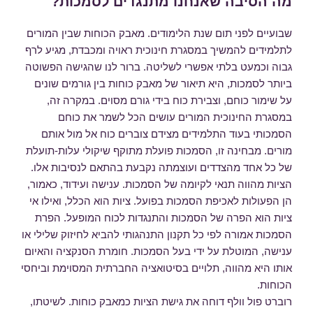
מה הסיבה שאנחנו מתנגדים לסמכות?
שבועיים לפני תום שנת הלימודים. מאבק הכוחות שבין המורים
לתלמידים להמשיך במסגרת חינוכית ראויה ומכבדת, מגיע לרף
גבוה וכמעט בלתי אפשרי לשליטה. ברור לנו שהגישה הפשוטה
ביותר לסמכות, היא תיאור של מאבק כוחות בין גורמים שונים
על שימור כוחם, וצבירת כוח בידי גורם מסוים. במקרה זה,
במסגרת החינוכית המורים עושים הכל לשמר את כוחם
הסמכותי בעוד התלמידים מצידם צוברים כוח אל מול אותם
מורים. מבחינה זו, הסמכות פועלת מתוקף שיקולי עלות-תועלת
של כל אחד מהצדדים ועוצמתה נקבעת בהתאם לנסיבות אלו.
הציות מהווה תנאי לקיומה של הסמכות. ענישה ועידוד, כאמור,
הן הפעולות לאכיפת הסמכות בפועל. ציות הוא הכלל, ואילו אי
ציות הוא הפרה של הסמכות והתנגדות לכוח המופעל. הפרת
הסמכות אמורה לפי כל תקנון התנהגותי להביא לחיזוק שלילי או
ענישה, המוטלת על ידי בעל הסמכות. חומרת הסנקציה והאיום
אותו היא מהווה, תלויים בסיטואציה החברתית המסוימת וביחסי
הכוחות.
רוברט פול וולף דוחה את גישת הציות כמאבק כוחות. לשיטתו,