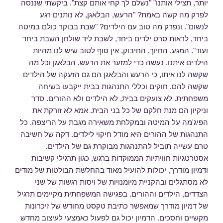
יותר, תצילי אותנו" "נשלם לך קחי אותם קצת". ביקשתי שננסה
לפרק מה קשה באמת? "הרעש, הבלאגן, לא נותנים רגע
לנשום". ונפרק מה טוב עם הילדים? "שבת בבוקר כולם במיטה
ביחד, לראות סרט ילדים ביחד, לשבת ליד שולחן השבת ביחד
ועוד". המגע, החיוך, החיבוק, אין סוף לטוב שיש לנו מהיות
הילדים איתנו. נעשה כדי למזער את הרעש, הבלאגן וכל מה
שקשה לנו איתו, כי הרעש והבלאגן הם גם הזעקה של הילדים
שקשה להם. חוקים וכללי התנהגות בבית ייקבעו בשיחה
משפחתית. לא צועקים בבית, לא הילדים ולא ההורים. סדר
וניקיון הם מנת חלקם של כל בני הבית. אמא לא זורקת את
הפיג'מה על המיטה ובמקלחת משאירה מגבת על הריצפה. כל
התנהגות של ההורים היא מודל חיקוי לילדים. דקה של חשיבה
טרם עשייה תוביל להתנהגות מבוקרת גם של הילדים.
אסטרטגיות חוויתיות הממוקדות ברגש, כגון תרגילי קשיבות
ודמיון מודרך, יכולות להועיל מאוד בהחלשת הבולטות של מודים
לא מסתגלים ובהקניית מיומנויות של ויסות רגשות של שני
הצדדים, הילדים וההורים. בפגישה המשפחתית מקיימים תרגיל
של דמיון מודרך שמאפשר כתיבת טקסט מחודש של זיכרונות
מקשיים וחסכים. הדמיון יכול גם לפעול כאמצעי לעיצוב מחדש