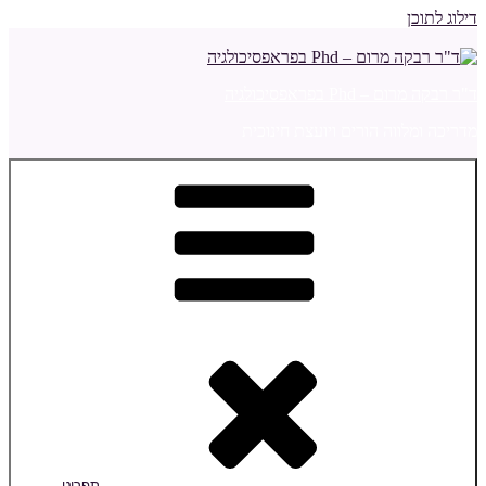
דילוג לתוכן
ד"ר רבקה מרום – Phd בפראפסיכולגיה
מדריכה ומלווה הורים ויועצת חינוכית
תפריט