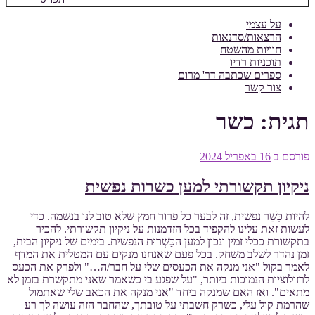
על עצמי
הרצאות/סדנאות
חוויות מהשטח
תוכניות רדיו
ספרים שכתבה דר' מרום
צור קשר
תגית:
כשר
פורסם ב
16 באפריל 2024
ניקיון תקשורתי למען כשרות נפשית
להיות כָּשֵׁר נפשית, זה לבער כל פרור חמץ שלא טוב לנו בנשמה. כדי
לעשות זאת עלינו להקפיד בכל הזדמנות על ניקיון תקשורתי. להכיר
בתקשורת ככלי זמין ונכון למען הכַּשְׁרוּת הנפשית. בימים של ניקיון הבית,
זמן נהדר לשלב משחק. בכל פעם שאנחנו מנקים עם המטלית את המדף
לאמר בקול "אני מנקה את הכעסים שלי על חבר/ה…" ולפרק את הכעס
לרזולוציות הנמוכות ביותר, "על שפגע בי כשאמר שאני מתקשרת בזמן לא
מתאים". ואז האם שמנקה ביחד "אני מנקה את הכאב שלי שאתמול
שהרמת קול עלי, כשרק חשבתי על טובתך, שהחבר הזה עושה לך רע