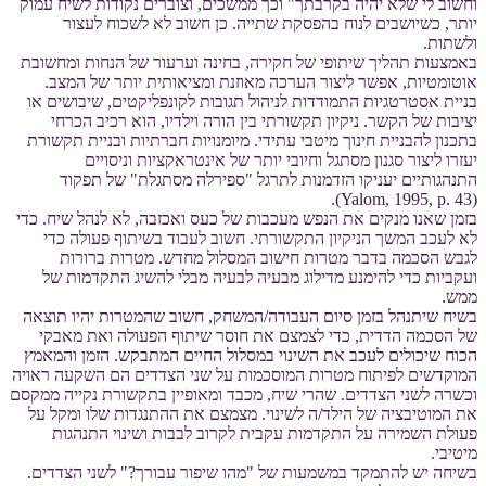
וחשוב לי שלא יהיה בקרבתך" וכך ממשכים, וצוברים נקודות לשיח עמוק
יותר, כשיושבים לנוח בהפסקת שתייה. כן חשוב לא לשכוח לעצור
ולשתות.
באמצעות תהליך שיתופי של חקירה, בחינה וערעור של הנחות ומחשובת
אוטומטיות, אפשר ליצור הערכה מאוזנת ומציאותית יותר של המצב.
בניית אסטרטגיות התמודדות לניהול תגובות לקונפליקטים, שיבושים או
יציבות של הקשר. ניקיון תקשורתי בין הורה וילדיו, הוא רכיב הכרחי
בתכנון להבניית חינוך מיטבי עתידי. מיומנויות חברתיות ובניית תקשורת
יעזרו ליצור סגנון מסתגל וחיובי יותר של אינטראקציות וניסויים
התנהגותיים יעניקו הזדמנות לתרגל "ספירלה מסתגלת" של תפקוד
(Yalom, 1995, p. 43).
בזמן שאנו מנקים את הנפש מעכבות של כעס ואכזבה, לא לנהל שיח. כדי
לא לעכב המשך הניקיון התקשורתי. חשוב לעבוד בשיתוף פעולה כדי
לגבש הסכמה בדבר מטרות חישוב המסלול מחדש. מטרות ברורות
ועקביות כדי להימנע מדילוג מבעיה לבעיה מבלי להשיג התקדמות של
ממש.
בשיח שיתנהל בזמן סיום העבודה/המשחק, חשוב שהמטרות יהיו תוצאה
של הסכמה הדדית, כדי לצמצם את חוסר שיתוף הפעולה ואת מאבקי
הכוח שיכולים לעכב את השינוי במסלול החיים המתבקש. הזמן והמאמץ
המוקדשים לפיתוח מטרות המוסכמות על שני הצדדים הם השקעה ראויה
וכשרה לשני הצדדים. שהרי שיח, מכבד ומאופיין בתקשורת נקייה ממקסם
את המוטיבציה של הילד/ה לשינוי. מצמצם את ההתנגדות שלו ומקל על
פעולת השמירה על התקדמות עקבית לקרוב לבבות ושינוי התנהגות
מיטיבי.
בשיחה יש להתמקד במשמעות של "מהו שיפור עבורך?" לשני הצדדים.