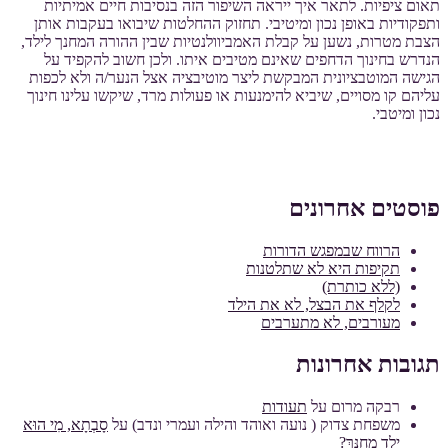
תאום ציפיות. לתאר איך ייראה השיפור הזה בנסיבות חיים אמיתיות
ותפקודיות באופן נכון ומיטיבי. תחזוק ההחלטות שיבואו בעקבות אותן
הצבת מטרות, נשען על קבלת האמביוולנטיות שבין ההורה המחנך לילד,
הנדרש בחינוך הדחפים שאינם מטיבים איתו. ולכן חשוב להקפיד על
הגישה המוטבציונית המבקשת ליצר מוטיבציה אצל הנער/ה ולא לכפות
עליהם קו מסויים, שיביא להימנעות או פעולות מרד, שיקשו עלינו חינוך
נכון ומיטבי.
פוסטים אחרונים
הרווח שבמפגש הדורות
תקיפות היא לא שתלטנות
(ללא כותרת)
לקלף את הבצל, לא את הילד
מעורבים, לא מתערבים
תגובות אחרונות
רבקה מרום
על
תעודות
משפחת צדוק ( נועה ואוהד והילה ועמרי ונדב)
על
סָבְתָא, מִי הוּא
יֶלֶד מְחֻנָּךְ?