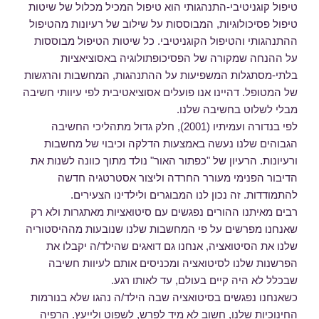
טיפול קוגניטיבי-התנהגותי הוא טיפול המכיל מכלול של שיטות
טיפול פסיכולוגיות, המבוססות על שילוב של רעיונות מהטיפול
ההתנהגותי והטיפול הקוגניטיבי. כל שיטות הטיפול מבוססות
על ההנחה שמקורה של הפסיכופתולוגיה באסוציאציות
בלתי-מסתגלות המשפיעות על ההתנהגות, המחשבות והרגשות
של המטופל. דהיינו אנו פועלים אסוציאטיבית לפי עיוותי חשיבה
מבלי לשלוט בחשיבה שלנו.
לפי בנדורה ועמיתיו (2001), חלק גדול מתהליכי החשיבה
הגבוהים שלנו נעשה באמצעות הדלקה וכיבוי של מחשבות
ורעיונות. הרעיון של "כפתור האור" נולד מתוך כוונה לשנות את
הדיבור הפנימי מעורר החרדה וליצור אסטרטגיה חדשה
להתמודדות. זה נכון לנו המבוגרים ולילדינו הצעירים.
רבים מאיתנו ההורים נפגשים עם סיטואציות מאתגרות ולא רק
שאנחנו מפרשים על פי המחשבות שלנו שנובעות מההיסטוריה
שלנו את הסיטואציה, אנחנו גם דואגים שהילד/ה יקבלו את
הפרשנות שלנו לסיטואציה ומכניסים אותם לעיוות חשיבה
שבכלל לא היה קיים בעולם, עד לאותו רגע.
כשאנחנו נפגשים בסיטואציה שבה הילד/ה נהגו שלא בנורמות
החינוכיות שלנו, חשוב לא מיד לפרש, לשפוט ולייעץ. הרפיה