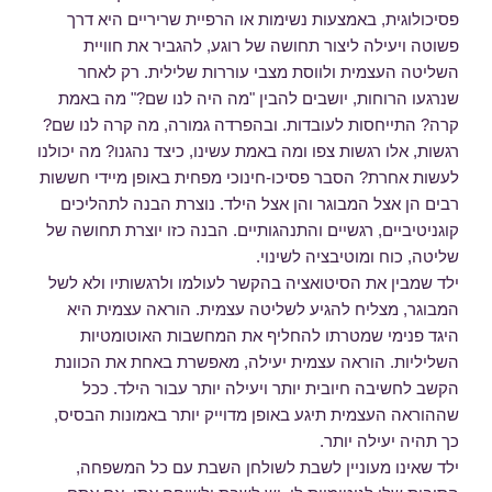
פסיכולוגית, באמצעות נשימות או הרפיית שריריים היא דרך
פשוטה ויעילה ליצור תחושה של רוגע, להגביר את חוויית
השליטה העצמית ולווסת מצבי עוררות שלילית. רק לאחר
שנרגעו הרוחות, יושבים להבין "מה היה לנו שם?" מה באמת
קרה? התייחסות לעובדות. ובהפרדה גמורה, מה קרה לנו שם?
רגשות, אלו רגשות צפו ומה באמת עשינו, כיצד נהגנו? מה יכולנו
לעשות אחרת? הסבר פסיכו-חינוכי מפחית באופן מיידי חששות
רבים הן אצל המבוגר והן אצל הילד. נוצרת הבנה לתהליכים
קוגניטיביים, רגשיים והתנהגותיים. הבנה כזו יוצרת תחושה של
שליטה, כוח ומוטיבציה לשינוי.
ילד שמבין את הסיטואציה בהקשר לעולמו ולרגשותיו ולא לשל
המבוגר, מצליח להגיע לשליטה עצמית. הוראה עצמית היא
היגד פנימי שמטרתו להחליף את המחשבות האוטומטיות
השליליות. הוראה עצמית יעילה, מאפשרת באחת את הכוונת
הקשב לחשיבה חיובית יותר ויעילה יותר עבור הילד. ככל
שההוראה העצמית תיגע באופן מדוייק יותר באמונות הבסיס,
כך תהיה יעילה יותר.
ילד שאינו מעוניין לשבת לשולחן השבת עם כל המשפחה,