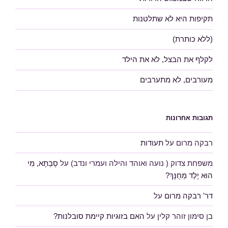
תקיפות היא לא שתלטנות
(ללא כותרת)
לקלף את הבצל, לא את הילד
מעורבים, לא מתערבים
תגובות אחרונות
רבקה מרום
על
תעודות
משפחת צדוק ( נועה ואוהד והילה ועמרי ונדב)
על
סָבְתָא, מִי
הוּא יֶלֶד מְחֻנָּךְ?
דר' רבקה מרום
על
בן סימון זוהר קלין
על
האם בזוגיות קיימת סובלנות?