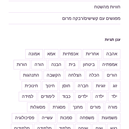
חוויות מהשטח
מפגשים עם קשישים/רבקה מרום
ענן תגיות
אהבה
אחריות
אכפתיות
אמא
אמונה
אמפתיה
ביטחון
בית
הבנה
הורה
הורות
הורים
הכלה
הצלחה
הקשבה
התנהגות
זוג
זוגיות
חברה
חוסן
חינוך
חינוכית
ילד
ילדה
ילדים
כבוד
לימודים
למידה
מורה
מורים
מחנך
מסגרת
מסוגלות
משמעות
משפחה
סמכות
עשייה
פסיכולוגיה
רגש
שיח
שיחה
תלמיד
תלמידה
תלמידים