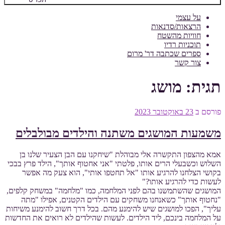
על עצמי
הרצאות/סדנאות
חוויות מהשטח
תוכניות רדיו
ספרים שכתבה דר' מרום
צור קשר
תגית:
מושג
פורסם ב
23 באוקטובר 2023
משמעות המושגים משתנה והילדים מבולבלים
אמא מהצפון התקשרה אלי מבוהלת "שיחקנו עם הבן הצעיר שלנו בן
השלוש וכשבעלי הרים אותו, פלטתי "אני אחטוף אותך", הילד פרץ בבכי
בקושי הצלחנו להרגיע אותו "אל תחטפו אותי", הוא צעק מה אפשר
לעשות כדי להרגיע אותו?"
המושגים שהשתמשנו בהם לפני המלחמה, כמו "מלחמה" במשחק קלפים,
"נחטוף אותך" כשאנחנו משחקים עם הילדים הקטנים, אפילו "מתה
עליך", הפכו למושגים שיש להימנע מהם. בכל דרך חשוב להימנע משיחות
על המלחמה בינכם, ליד הילדים. לעשות שהילדים לא רואים את החדשות