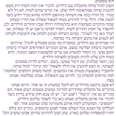
ולא שומעים.
חשוב לנהל שיחה מושכלת עם הילדים. להכיר את רמת השיח ורק משם
להבנות שיחה שמתאימה לילד שלנו. אין קווים שווים לשיח, לא גיל ולא
מגדר. כל הורה בונה את השיחה בהתאם לילד/ה שהוא מכיר ויודע כיצד
לגשת אליו. הילד צריך להרגיש בטוח לשאול שאלות את הוריו ובטחון
שכזה מתקיים כשהשיח הוא בהתנהלות רגילה שבין ההורים והילדים. לכן,
להקפיד על יוזמת ההורים לשיח. ותמיד לסיימו ב"אם יש לך שאלות, אני
תמיד כאן כדי לענות". בסיום השיחה לעקוב ולבחון את התגובות לשיחה.
לא לנטוש את מקום השיחה ביד בסיומה.
היו אמיתיים עם הילדים, במסגרת מה שהם מסוגלים להכיל. שירגישו
תחושת ביטחון ושליטה במצב. אתם הבוגרים האחראים תשדרו ביטחון
וחוסן נפשי. בין הומור למשחק אנו ערים למשמעות המצב הנוכחי, הלא
בטוח ולכן עלינו להיות קשובים למצוקת הילדים.
בכי, חוסר סבלנות, טון דיבור צעקני, כועס.. יכולים להיות סממנים
למצוקה. זה הזמן להושיב את הילד ולשאול "מה קרה?" לנהל שיחה.
ולהסביר באמצעות משחק את המושגים. למשל משחק הקלפים "מלחמה"
למה קוראים למשחק כך. ולזרום עם השאלות. אנחנו במלחמה ואנחנו
ננצח.
לא פעם ביקשנו מהילדים לא לחבל במשחק זה או אחר. והיום אנחנו
מדברים על מחבלים שחודרים למדינה ועושים מעשים רעים מאוד. הם
מכירים גם את "גרגמל" ו"פגע רע". יש לנו צבא חזק שיודע בדיוק כיצד
להכיר את אותם מחבלים ואנחנו כאן כדי לשמור עליכם הילדים.
"חטופים", המחבלים לקחו אותם מהמדינה שלנו שמקום אחר. לפי
הכללים של הצבא בכל העולם אסור לפגוע בחטופים. בקרוב הם כולם
יחזרו למשפחות שלהם בארץ. שוב ושוב להדגיש שהיום אנחנו עושים הכל