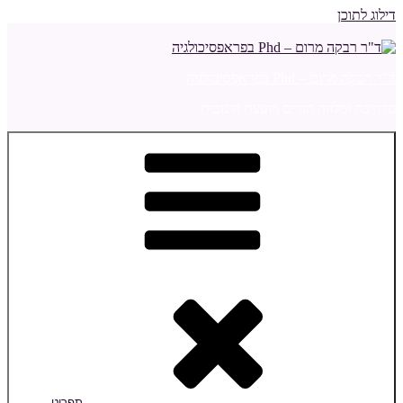
דילוג לתוכן
ד"ר רבקה מרום – Phd בפראפסיכולגיה
מדריכה ומלווה הורים ויועצת חינוכית
תפריט