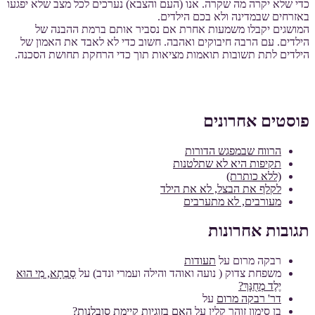
כדי שלא יקרה מה שקרה. אנו (העם והצבא) נערכים לכל מצב שלא יפגעו
באזרחים שבמדינה ולא בכם הילדים.
המושגים יקבלו משמעות אחרת אם נסביר אותם ברמת ההבנה של
הילדים. עם הרבה חיבוקים ואהבה. חשוב כדי לא לאבד את האמון של
הילדים לתת תשובות תואמות מציאות תוך כדי הרחקת תחושת הסכנה.
פוסטים אחרונים
הרווח שבמפגש הדורות
תקיפות היא לא שתלטנות
(ללא כותרת)
לקלף את הבצל, לא את הילד
מעורבים, לא מתערבים
תגובות אחרונות
רבקה מרום
על
תעודות
משפחת צדוק ( נועה ואוהד והילה ועמרי ונדב)
על
סָבְתָא, מִי הוּא
יֶלֶד מְחֻנָּךְ?
דר' רבקה מרום
על
בן סימון זוהר קלין
על
האם בזוגיות קיימת סובלנות?