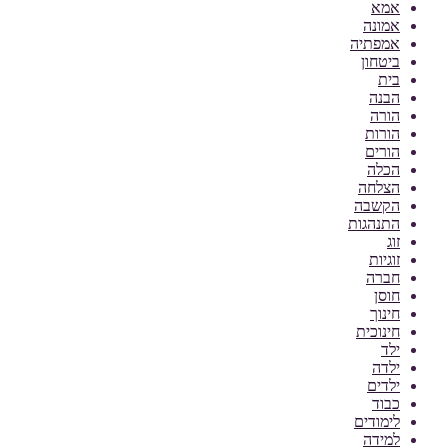
אמא
אמונה
אמפתיה
ביטחון
בית
הבנה
הורה
הורות
הורים
הכלה
הצלחה
הקשבה
התנהגות
זוג
זוגיות
חברה
חוסן
חינוך
חינוכית
ילד
ילדה
ילדים
כבוד
לימודים
למידה