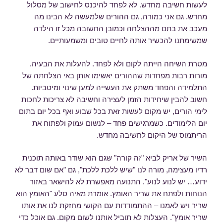
לעשות חשיבה מחדש. לא לפחד להיכנס לחישוב של מסלול
מחדש. גם אני כמורה, גם ההורים שלמעשה לא הבינו מה
מעכב את בתם מההצלחה וכמובן החשובה מכל זו הילדה
שמשימתנו להכשיר אותה לחיים טובים ומשמעותיים.
מטרת השיחה הייתה לקום ולא לפחד. להעלות את הבעיה.
מורות רבות מפחדות שההורים יאשימו אותן באי הצלחתה של
התלמידה והפחד משתק את העשייה למען שינוי ומיטביות.
חשוב להבין שיחידות הזמן לעצירה וחשיבה לא צריכות לחכות
לימי הורים, יש מקום לעשות זאת בכל שבוע ואף בכל יום בתום
יום הלימודים. כשמרגישים פחד – לנשום עמוק ולפתוח את
הריתמוס של היקום לחשיבה מחדש.
השיר של אריק לביא "זה קורה" שגם הוא שודר באותה תוכנית
רדיו מעצימה, מורה לנו "שיש ללכת ללכת", גם "אם שום דבר לא
ידוע… יש לנוע לנוע". התנועה מאפשרת לא להישאר באזור
הנוחות ולפתח את שריר האומץ. אומרת מאיה סלע "האומץ הוא
שריר ויש לאמנו – ההתמודדות עם הקושי מחזקת לנו את אותו
שריר אומץ". העצלות לא תוביל אותנו לשום מקום. גם אוכל כדי