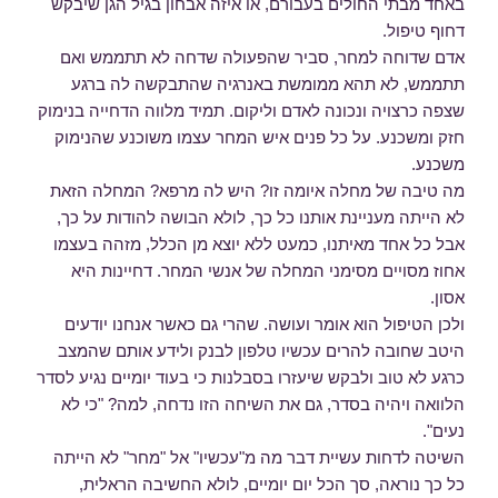
באחד מבתי החולים בעבורם, או איזה אבחון בגיל הגן שיבקש
דחוף טיפול.
אדם שדוחה למחר, סביר שהפעולה שדחה לא תתממש ואם
תתממש, לא תהא ממומשת באנרגיה שהתבקשה לה ברגע
שצפה כרצויה ונכונה לאדם וליקום. תמיד מלווה הדחייה בנימוק
חזק ומשכנע. על כל פנים איש המחר עצמו משוכנע שהנימוק
משכנע.
מה טיבה של מחלה איומה זו? היש לה מרפא? המחלה הזאת
לא הייתה מעניינת אותנו כל כך, לולא הבושה להודות על כך,
אבל כל אחד מאיתנו, כמעט ללא יוצא מן הכלל, מזהה בעצמו
אחוז מסויים מסימני המחלה של אנשי המחר. דחיינות היא
אסון.
ולכן הטיפול הוא אומר ועושה. שהרי גם כאשר אנחנו יודעים
היטב שחובה להרים עכשיו טלפון לבנק ולידע אותם שהמצב
כרגע לא טוב ולבקש שיעזרו בסבלנות כי בעוד יומיים נגיע לסדר
הלוואה ויהיה בסדר, גם את השיחה הזו נדחה, למה? "כי לא
נעים".
השיטה לדחות עשיית דבר מה מ"עכשיו" אל "מחר" לא הייתה
כל כך נוראה, סך הכל יום יומיים, לולא החשיבה הראלית,