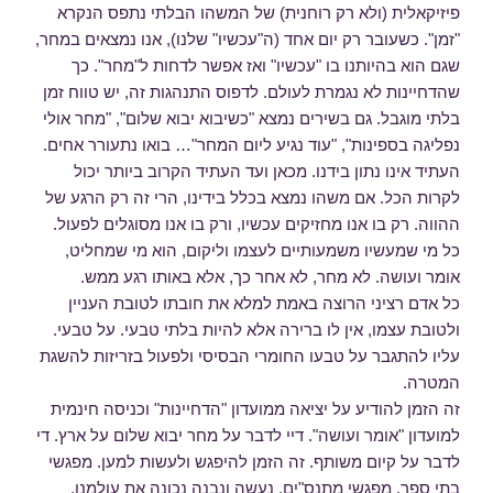
פיזיקאלית (ולא רק רוחנית) של המשהו הבלתי נתפס הנקרא
"זמן". כשעובר רק יום אחד (ה"עכשיו" שלנו), אנו נמצאים במחר,
שגם הוא בהיותנו בו "עכשיו" ואז אפשר לדחות ל"מחר". כך
שהדחיינות לא נגמרת לעולם. לדפוס התנהגות זה, יש טווח זמן
בלתי מוגבל. גם בשירים נמצא "כשיבוא יבוא שלום", "מחר אולי
נפליגה בספינות", "עוד נגיע ליום המחר"… בואו נתעורר אחים.
העתיד אינו נתון בידנו. מכאן ועד העתיד הקרוב ביותר יכול
לקרות הכל. אם משהו נמצא בכלל בידינו, הרי זה רק הרגע של
ההווה. רק בו אנו מחזיקים עכשיו, ורק בו אנו מסוגלים לפעול.
כל מי שמעשיו משמעותיים לעצמו וליקום, הוא מי שמחליט,
אומר ועושה. לא מחר, לא אחר כך, אלא באותו רגע ממש.
כל אדם רציני הרוצה באמת למלא את חובתו לטובת העניין
ולטובת עצמו, אין לו ברירה אלא להיות בלתי טבעי. על טבעי.
עליו להתגבר על טבעו החומרי הבסיסי ולפעול בזריזות להשגת
המטרה.
זה הזמן להודיע על יציאה ממועדון "הדחיינות" וכניסה חינמית
למועדון "אומר ועושה". דיי לדבר על מחר יבוא שלום על ארץ. די
לדבר על קיום משותף. זה הזמן להיפגש ולעשות למען. מפגשי
בתי ספר. מפגשי מתנס"ים. נעשה ונבנה נכונה את עולמנו.