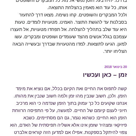
בדרכו. יהיה בעל חוסן נפשי אל מול כל המבקרים והשופטים
אותו, כל עוד הוא מאמין בהצלחת התוצאה.
ולכל המבקרים והשופטים. קחו נשימה. מצאו דרך להתעזר
בסבלנות עד להגשת התוצר. האמינו. מטעויות לומדים. טעות
היא עוד שלב בתהליך להצלחה. אל תפחדו מטעויות, אל תעצרו
עצמכם בגלל אנשים מהצד שעומדים ושופטים ומבקרים. עשו
למען. הגיעו לתוצאות. למדו מהטעויות שבדרך ובעשייה הבאה
הצליחו יותר.
פורסם
20 בינואר 2018
ב
זמן – כאן ועכשיו
קשה לתפוס את החיים ואת הקיום בכלל, אם נוציא את מימד
הזמן. ולכן, חשוב שנבין מהו זמן ולמה חשוב שנבין את מהותו.
אנחנו שקועים כל כך עמוק בתוך הזמן שנדמה כי הוא מרכיב
חיוני לעצם קיומם של החיים. למעשה, על פי התפיסה הרווחת
הזמן הוא החיים: כשהוא נגמר, גם הם מסתיימים. כשבא
פיזיקאי ומצהיר שזמן אינו אלא אשליה תפיסתית של האדם, הוא
צפוי להיתקל בספקנות. אפילו אם למדען הזה קוראים אלברט