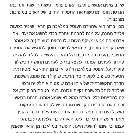
של ביצועים אנושיים וכיצד האדם פועל . גישות חדשות יותר כמו
הנדסת חוסן, מדגישות את התפקיד החיובי של האדם במערכות
מורכבות.
מכן, ברור הוא שהאדם העוסק במלאכה מן הראוי שיכיר בטעות
וילמד ממנה, על מנת להבנות אחרת בכדי להשיג את יעדו. אם
אדם צופה מגיע ומשקף טעות שלו נראית כטעות (זה לא אומר
שאכן קיימת טעות), מן הראוי להיות בחוסן ולהדגיש את התפקיד
החיובי במערכת המורכבת של תהליך העשייה. לכל דילמה יש
פתרון. לעיתים הפתרון לא צץ ברגע, לעיתים תחושת הכישלון
פוקדת על העוסק במלאכה ולו כי אדם מן החוץ בא ומטיח את
הטעות כשיפוט לקוי, היסח הדעת, שיקול דעת פגום, רשלנות.
הדרך התקשורתית של אותו אדם שופט היא הלקויה ורצוי
שילמד לנהל תקשורת נקייה ונכונה. בזמן הטחת הביקורת, אל
לנו להתייחס כלל. האדם ממול לא שומע אותנו. הנהנו בראש.
וכתבו את הדברים. רק כשנרגעתם. יש לקחת אויר וממקום
מושכל ועם חוסן נפשי לכתוב את הטעות עליה דובר. להבין
אותה ולעשות הכל כדי לעקוף אותה כך שלא תפגע בתהליך
עצמו וביישומו להשגת היעד. העושה במלאכה מן הראוי שיאמין