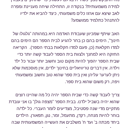
למידה משמעותית? בנקודה זו, התחילה שיחה מעניינת ומפרה
לאב שיצא עם ארגז כלים משמעותי, כיצד להביא את ילדיו
להתנהל כתלמיד ממושמע?
האב שיתף שמכיוון שעבודת האדמה היא במהותה "גלגולו של
חינוך", הימים בהם כן בחר להגיע לבית הספר הם הימים בהם
למדו חקלאות (כן, פעם למדו חקלאות בבתי הספר). הקריאה
החזקה היא למחנך ולצוות בית הספר לעבוד קשה יותר כדי
שבית הספר יהפוך להיות מקום טוב וחשוב יותר עבור כל ילד
וילדה. אין דברים טריוויאליים בחינוך ילדים, אין מוסכמות שלא
ניתן לערער עליהן ואין בית ספר שהוא טוב וחשוב ומשמעותי
ויפה, רק משום שהוא בית ספר.
צריך לעבוד קשה כדי שבית הספר יהיה כל מה שהיינו רוצים
שהוא יהיה בשביל ילדנו. בבית הספר "מצפה גולן" בו אני עובדת
מתקיים מדי שנה פסטיבל, מצדיעים לזמר העברי. כל ילד/ה
בוחר להיות מנחה, רקדן, מתעמל, זמר, נגן, תפאורן. הילדים
ביחד מכתה ב' ועד ח' משלבים את העשייה המשמעותית שבה