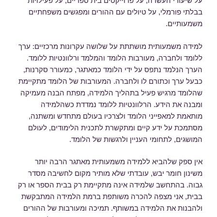
על שיעורי העשרה, על פרוייקטים בית ספריים, על פעילויות
בבלתי פורמלי, על טיולים עם ההורים ומפגשים משפחתיים
משמעותיים.
למידה משמעותית מושתתת על שלושה עקרונות מרכזיים: ערך
ללומד ולחברה, מעורבות הלומד והמלמד ורלוונטיות ללומד.
הערך הנלמד נתפס על ידי הלומד כמאתגר, כמעורר סקרנות,
כבעל ערך וכתורם לו ולחברה. המעורבות של הלומד מתקיימת
שהלומד מרגיש פעיל בתהליך הלמידה, מפתח הבנה מעמיקה
ומבנה את הידע. הרלוונטיות ללומד נמדדת כשהלמידה
מותאמת למאפייני הלומד ולצרכיו בעולם מתחדש ומשתנה,
מסתמכת על ידע קיים ומתקשרת לתכנית הלימודים, לעולם
המושגים, לתחומי העניין ולרגשות של הלומד.
אין ספק שלהביא ללמידה משמעותית מאתגר הרבה יותר
משינון חומר יבש, עובדתי שלא מותיר מקום לחשיבה מסדר
גבוה. בהתחשב שלמידה אינה מתקיימת רק בבית הספר או רק
בבית, אני מצפה להכרה משותפת ברמת הלמידה המתבקשת
ולהבנות את הלמידה במשותף. תמיכה ומעורבות של ההורים