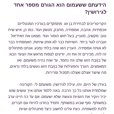
ב
הידעתם ששעמום הוא הגורם מספר אחד
לגירושין?
הקריטריונים לבחירת בן זוג מתמקדים בערכיו המנטליים:
אכפתיות, אהבה, אמפתיה, מחבק, מנשק ועוד. כמו כן, איש שיח
טוב: מקשיב, מעניין, בעל חוש הומור ועוד. מצאנו את האידיאל
ועברנו לגור ביחד. השיחות כבר לא אותן שיחות, האמפתיה כבר
לא אותה אמפתיה. העניין הוא שזה בלתי נמנע. אנחנו מתרגלים
זה לזה, מכירים זה את זה, יודעים לצפות מראש את הצעד הבא
של בן/בת הזוג שלנו וזה נחמד, עד שזה נהיה משעמם. ואז
המאמצים, הערך והפעילות של בן/בת הזוג נעשים בלתי נראים,
מה שיוצר אצלם ואצלנו תסכול ומרירות.
בעידן של היום, זהו, עילה לגירושין. משעמם לי. הקורונה
שמלמדת אותנו כל כך הרבה. באה ללמד אותנו איך עושים שזוג
יכיר ויוקיר את הזוגיות ונעשה שלא ישעמם. אם עד כה היינו ערב
במשותף. סוף שבוע במשותף. ותמיד בחרנו להיות עם חברים,
ללכת למשפחה. כעת עלינו לחשוב כיצד מתנהלים זוגיות