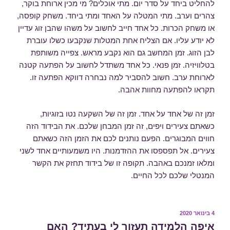
להחליט ביחד על סדר יום. מתי אוכלים? מי מכין ארוחת בוקר,
צהרים וערב. מתי המטלה על האחד ומתי ביחד. משחק קופסה,
או משחק הכרות. כל אחד חייב לחשוב על משהו שהבן זוג עדיין
לא יודע עליו. אם הצליח אחת המטלות שנקבעו כשלו עוברת
לבן הזוג. זמן המחשב גם הוא נקבע מראש. צפייה משותפת
בטלוויזיה. זמן פנאי. כל אחד משתדל לחשוב על הפתעה קטנה
לארוחת ערב. חשוב להסביר למה נבחרה דווקא הפתעה זו.
תקראו להפתעה מחוות אהבה.
זמן זה של אחד על אחד. זמן זה של השקעה נטו בזוגיות,
כשאתם צעירים ויפים, זה זמן המבחן שלכם. את הבידוד הזה
חווים המבוגרים. הפעם נותנים לכם את הזמן הזה כשאתם
צעירים. אל תפספסו את ההזדמנות. היו משמעותיים אחד לשני
ומלאו זמנכם באהבה. תקופה זו של בידוד תחזק את הקשר
המנטלי שלכם לכל החיים.
פורסם
4 בינואר 2020
ב
איפה הלמידה תעזור לי בעתיד? האם