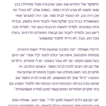
התפקוד שלי והדגיש שוב ושוב שהבעיה אצלי מתחילה בכך
שאני פשוט לא מגיע לבית הספר. בשפה שלנו "לא נוכח" וזה
אכן היה נכון. לא הגעתי לבית ספר. אבי היה "מעניש" אותי
כשנשארתי בבית בכך שלקח אותי לעבוד איתו במשק. עבדתי
איתו במטעים. למדתי לעשות הרכבות בעצי פרי, למדתי מהו
דישון טוב ולמדתי לעבוד עם קבוצת הפועלים הדרוזים. נהנתי
מכל רגע. אבל, לא הייתי תלמיד ממושמע".
חייכתי ושאלתי: "מה הסיבה שהגעת אלי? יועצת חינוכית,
מנתחת התנהגות, איפה אני יכולה לעזור לך? אמר: "אני היום
בעל משק חקלאי. אני לא עובד בשטח. יש לי פועלים. הילדים
שלי גם לא רוצים ללכת לבית הספר. וכשהם הולכים, זה
מתקיים באי חשק מוחלט ואני מקבל מהמורים שלהם את
הטענה "הילד שלך לא ממושמע. לא מגיע לבית הספר וגם
שהוא נוכח בכיתה הנוכחות אינה נוכחות של תלמיד המגיע עם
ציוד ומקיים תלמידות המתבקשת למען למידה משמעותית".
"אני מבקש כלים לעשות למען ילדיי", אמר האב. שאלתי אותו
מה התבקש ממך כשהיית בגילם לעשות, כדי שתתקיים בעבורך