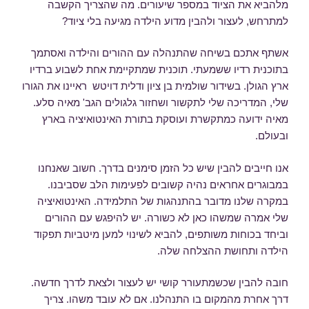
מלהביא את הציוד במספר שיעורים. מה שהצריך הקשבה
למתרחש, לעצור ולהבין מדוע הילדה מגיעה בלי ציוד?
אשתף אתכם בשיחה שהתנהלה עם ההורים והילדה ואסתמך
בתוכנית רדיו ששמעתי. תוכנית שמתקיימת אחת לשבוע ברדיו
ארץ הגולן. בשידור שולמית בן ציון ודלית דויטש ראיינו את הגורו
שלי, המדריכה שלי לתקשור ושחזור גלגולים הגב' מאיה סלע.
מאיה ידועה כמתקשרת ועוסקת בתורת האינטואיציה בארץ
ובעולם.
אנו חייבים להבין שיש כל הזמן סימנים בדרך. חשוב שאנחנו
במבוגרים אחראים נהיה קשובים לפעימות הלב שסביבנו.
במקרה שלנו מדובר בהתנהגות של התלמידה. האינטואיציה
שלי אמרה שמשהו כאן לא כשורה. יש להיפגש עם ההורים
וביחד בכוחות משותפים, להביא לשינוי למען מיטביות תפקוד
הילדה ותחושת ההצלחה שלה.
חובה להבין שכשמתעורר קושי יש לעצור ולצאת לדרך חדשה.
דרך אחרת מהמקום בו התנהלנו. אם לא עובד משהו. צריך