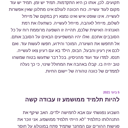
תקועים. לכן, אותו כן היא התקדמות. תמיד יש זמן. תמיד יש עוד
מקום לעוד עשייה. כוח הכוונה לעולם אינו מתלונן שאין אפשרות
לעשייה. אינו שופט איש ואינו נמצא רק במקום של מייחל
לשלום, מייחל לאהבה, מייחל לעשייה. כשתעלו את רמת
האנרגיה האישית שלכם, תהייה זו השפעה מרוממת רוח על כל
הסובבים אתכם. ואלו יהיו המשפיעים הבאים על הסובב אותם.
אל תחפשו את השיגרה, המוכר והידוע, חפשו לעשות עוד. ואם
לכם אין רעיון והבעל, הבוס, הילד בא עם רעיון צאו לעשייה.
תנסו. למדו עוד ועוד מהניסיון. בכל דבר שתעשו בטוח שמשהו
טוב יהיה בו. קבלו באהבה את המחולל שינוי, כי כך נעלה
לממדים של כוונה טהורה של יישום החיות.
פורסם
5 ביוני 2021
ב
להיות תלמיד ממושמע זו עבודה קשה
השבוע נפגשתי עם אבא לחמישה ילדים. האב שיקף את
התנהלותו כתלמיד "לא הייתי תלמיד ממושמע. אני זוכר את
פגישות ההורים עם המחנך שתמיד פתח במונולוג על חוסר