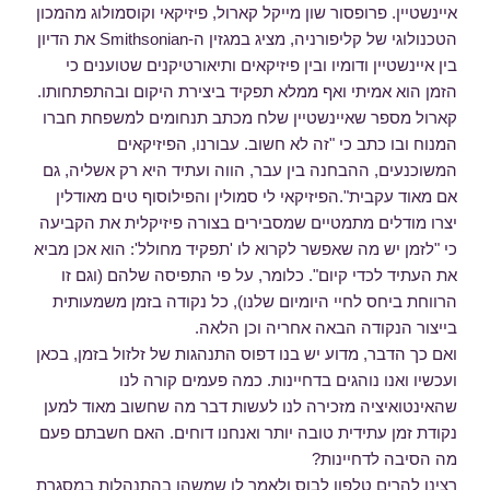
איינשטיין. פרופסור שון מייקל קארול, פיזיקאי וקוסמולוג מהמכון
הטכנולוגי של קליפורניה, מציג במגזין ה-Smithsonian את הדיון
בין איינשטיין ודומיו ובין פיזיקאים ותיאורטיקנים שטוענים כי
הזמן הוא אמיתי ואף ממלא תפקיד ביצירת היקום ובהתפתחותו.
קארול מספר שאיינשטיין שלח מכתב תנחומים למשפחת חברו
המנוח ובו כתב כי "זה לא חשוב. עבורנו, הפיזיקאים
המשוכנעים, ההבחנה בין עבר, הווה ועתיד היא רק אשליה, גם
אם מאוד עקבית".הפיזיקאי לי סמולין והפילוסוף טים מאודלין
יצרו מודלים מתמטיים שמסבירים בצורה פיזיקלית את הקביעה
כי "לזמן יש מה שאפשר לקרוא לו 'תפקיד מחולל': הוא אכן מביא
את העתיד לכדי קיום". כלומר, על פי התפיסה שלהם (וגם זו
הרווחת ביחס לחיי היומיום שלנו), כל נקודה בזמן משמעותית
בייצור הנקודה הבאה אחריה וכן הלאה.
ואם כך הדבר, מדוע יש בנו דפוס התנהגות של זלזול בזמן, בכאן
ועכשיו ואנו נוהגים בדחיינות. כמה פעמים קורה לנו
שהאינטואיציה מזכירה לנו לעשות דבר מה שחשוב מאוד למען
נקודת זמן עתידית טובה יותר ואנחנו דוחים. האם חשבתם פעם
מה הסיבה לדחיינות?
רצינו להרים טלפון לבוס ולאמר לו שמשהו בהתנהלות במסגרת