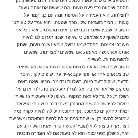
העשייה. אדם שלא עושה לעולם אינו טועה. אדם שעושה, מן
הסתם שיחווה מדי פעם טעות. מה שיעשה את אותה טעות
להצלחה, היא העמידה על הטעות. ומה עם כן, "עָמַד עַל
טָעוּתוֹ": הכיר בשגיאה שלו, נוכח שטעה. "הוא עמד על טעותו."
חשוב לי שנבין שאנחנו בני אדם. איננו מושלמים ולא נוכל אף
פעם לשאוף למושלמות, כי שאיפה שכזו תגרום לנו להיות
מעוכבי צמיחה. הפחד שמא נכשל, שמא נעשה טעות, ישתק
אותנו ולא נעשה מאומה. אנו שואפים למצויינות. שואפים
למשמעותיות. לעשייה.
חשוב שניתן את הדעת לטעות אנוש. טעות אנוש היא שגיאה
שביצע אדם אחד או יותר עקב אי-ידיעה, שיפוט לקוי, היסח
הדעת, שיקול דעת פגום, רשלנות וכדומה. מכיוון שאנו באים
ממקום של אור ואהבה. אל לנו להגיע לשפיטה. לדון אדם על
רשלנות, כל עוד לא באנו במקומו. באופן לוגי פעולות אנושיות
יכולות להיכשל בהשגת מטרותן בשתי דרכים שונות: הפעולה
יכולה להתקיים כמתוכנן, אך התוכנית יכולה להיות לקויה (מה
שמוביל לטעויות); או שהתוכנית יכולה להיות מותאמת ומשביעת
רצון, אך הביצוע לקוי (מוביל לטעות פרוידיאנית ושכחה). עם
זאת, כישלון בפני עצמו הוא לא טעות אם לא הוגדרה תוכנית