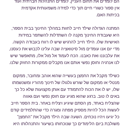
הם לומדים את תחום העניין, לומדים התנהלות חברתית ועוד
אין ספור כשורי חיים תוך כדי למידה משמעותית אקדמית
בכיתות האם.
המתנה הגדולה שילד חייב לחוות במהלך החינוך בבית הספר,
היא שעבודת החינוך מקנה לו השתדלות להשתפר במידות
האישיות שלו. הילד חייב להרגיש שיש לו רווח בעבודה הקשה.
מדי יום אנו עומדים מול סיטואציה שבה עלינו לכבוש את כעסנו,
את עלבוננו ואת כאבנו. הכח לעמוד אל מול אלו, מתאפשר שיש
לנו אנרגיה וחוסן נפשי אותם אנו מקבלים ממקורות החוזק שלנו.
כשילד מקבל את החמצן בעשייה שהוא אוהב ומחובר, ממקום
מנטלי או ממקום של שורש גלגולו של חינוך מהוריו ומשנשמתו
שלו, יש לו את הכוח להתמודד עם אותן מקצועות שלא כל כך
באים לו טוב. ברגע שהוא מגיע עם חוסן נפשי ועם גאווה
שהצליח באחד, מן הסתם שיגיע ויצליח באחר. בית הספר חייב
לעשות הכל להיות מספיק מפתה ומגרה כדי שהתלמידים קודם
כל יגיעו ויהיו נוכחים. השעה שבה הילד מקבל את "החמצן"
משולבת ביום הלימודים כך שנוכחותו בשיעור והתנהלותו היא