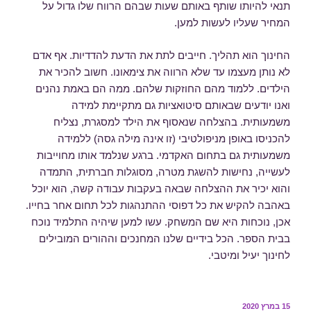
תנאי להיותו שותף באותם שעות שבהם הרווח שלו גדול על
המחיר שעליו לעשות למען.
החינוך הוא תהליך. חייבים לתת את הדעת להדדיות. אף אדם
לא נותן מעצמו עד שלא הרווה את צימאונו. חשוב להכיר את
הילדים. ללמוד מהם החוזקות שלהם. ממה הם באמת נהנים
ואנו יודעים שבאותם סיטואציות גם מתקיימת למידה
משמעותית. בהצלחה שנאסוף את הילד למסגרת, נצליח
להכניסו באופן מניפולטיבי (זו אינה מילה גסה) ללמידה
משמעותית גם בתחום האקדמי. ברגע שנלמד אותו מחוייבות
לעשייה, נחישות להשגת מטרה, מסוגלות חברתית, התמדה
והוא יכיר את ההצלחה שבאה בעקבות עבודה קשה, הוא יוכל
באהבה להקיש את כל דפוסי ההתנהגות לכל תחום אחר בחייו.
אכן, נוכחות היא שם המשחק. עשו למען שיהיה התלמיד נוכח
בבית הספר. הכל בידיים שלנו המחנכים וההורים המובילים
לחינוך יעיל ומיטבי.
פורסם
15 במרץ 2020