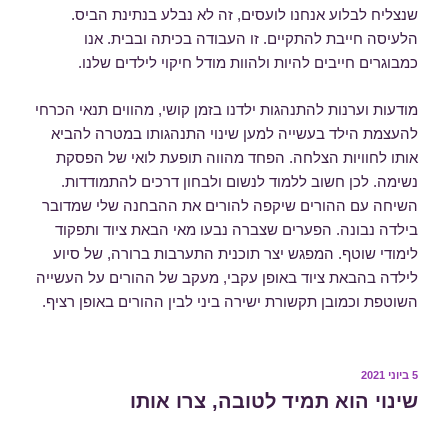
שנצליח לבלוע אנחנו לועסים, זה לא נבלע בנתינת הביס.
הלעיסה חייבת להתקיים. זו העבודה בכיתה ובבית. אנו
כמבוגרים חייבים להיות ולהוות מודל חיקוי לילדים שלנו.
מודעות וערנות להתנהגות ילדנו בזמן קושי, מהווים תנאי הכרחי
להעצמת הילד בעשייה למען שינוי התנהגותו במטרה להביא
אותו לחוויות הצלחה. הפחד מהווה תופעת לואי של הפסקת
נשימה. לכן חשוב ללמוד לנשום ולבחון דרכים להתמודדות.
השיחה עם ההורים שיקפה להורים את ההבחנה שלי שמדובר
בילדה נבונה. הפערים שצברה נבעו מאי הבאת ציוד ותפקוד
לימודי שוטף. המפגש יצר תוכנית התערבות ברורה, של סיוע
לילדה בהבאת ציוד באופן עקבי, מעקב של ההורים על העשייה
השוטפת וכמובן תקשורת ישירה ביני לבין ההורים באופן רציף.
פורסם
5 ביוני 2021
ב
שינוי הוא תמיד לטובה, צרו אותו