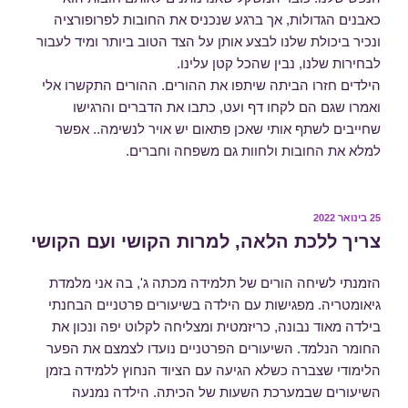
כאבנים הגדולות, אך ברגע שנכניס את החובות לפרופורציה
ונכיר ביכולת שלנו לבצע אותן על הצד הטוב ביותר ומיד לעבור
לבחירות שלנו, נבין שהכל קטן עלינו.
הילדים חזרו הביתה שיתפו את ההורים. ההורים התקשרו אלי
ואמרו שגם הם לקחו דף ועט, כתבו את הדברים והרגישו
שחייבים לשתף אותי שאכן פתאום יש אויר לנשימה.. אפשר
למלא את החובות ולחוות גם משפחה וחברים.
פורסם
25 בינואר 2022
ב
צריך ללכת הלאה, למרות הקושי ועם הקושי
הזמנתי לשיחה הורים של תלמידה מכתה ג', בה אני מלמדת
גיאומטריה. מפגישות עם הילדה בשיעורים פרטניים הבחנתי
בילדה מאוד נבונה, כריזמטית ומצליחה לקלוט יפה ונכון את
החומר הנלמד. השיעורים הפרטניים נועדו לצמצם את הפער
הלימודי שצברה כשלא הגיעה עם הציוד הנחוץ ללמידה בזמן
השיעורים שבמערכת השעות של הכיתה. הילדה נמנעה