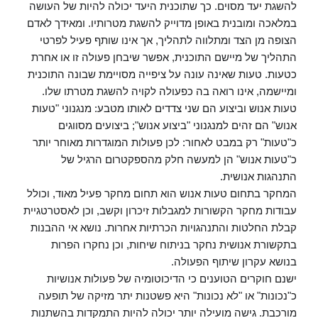
להשגת יעד מסוים. כך שתוכנית היעד יכולה להיות של העושה
במלאכה ומובנית באופן מדוייק להשגת מטרותיו. ומאידך לאדם
הצופה מן הצד ומתלווה לתהליך, אך אינו שותף פעיל לפרטי
התהליך של מיישם התוכנית, אפשר שיבחן פעולה זו או אחרת
כטעות. טעות שאינה עונה על ציפייה מסויימת שבונה התוכנית
ומיישמה, אינו רואה בה כפעולה לקויה להשגת מטרתו שלו.
טעות אנוש וביצוע הם שני צדדים לאותו מטבע: מנגנוני "טעות
אנוש" הם זהים למנגנוני "ביצוע אנוש"; ביצועים מסווגים
כ"טעות" רק במבט לאחור: לכן פעולות המוגדרות מאוחר יותר
כ"טעות אנוש" הן למעשה חלק מהספקטרום הרגיל של
התנהגות אנושית.
המחקר בתחום טעות אנוש הוא תחום מחקר פעיל מאוד, וכולל
עבודות מחקר הקשורות למגבלות זיכרון וקשב, וכן לאסטרטגיית
קבלת החלטות והתנהגויות הכרתיות אחרות. נושא אי ההבנות
בתקשורת אנושית נחקר בניתוח שיחות, וכן נחקרו הפרות
בנושא עקרון שיתוף הפעולה.
ישנם חוקרים הטוענים כי הדיכוטומיה של פעולות אנושיות
כ"נכונות" או "לא נכונות" היא פשטנות יתר מזיקה של תופעה
מורכבת. גישה מועילה יותר יכולה להיות התמקדות בהשתנות