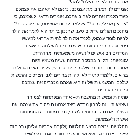
את החיים. לאן זה נעלם? למה?
אומרים לנו תאהבו את עצמכם, כי אם לא תאהבו את עצמכם,
כיצד תלמדו אחרים לאהוב אתכם. אומרים תדאגו לעצמכם, כי
"אם אין אני לי, מי לי?" אז למה להיות אגואיסט, זו מילה גסה?
מחנכים דגולים וגדולים טענו שהנכון ביותר הוא ללמד את הילד
להיות לומד עצמאי, ללמד את הילד להיות אחראי למעשיו.
פסיכולוגים רבים טוענים שיש מדדים להצלחה והישגים.
המדדים הם אישיים לעשייה משמעותית ומהדהדת.
עצמאותנו תלויה במספר הגדרות עשיה משמעותיות:
אסרטיביות – תכונה שלגמרי ניתן לרכוש, על ידי הצבת גבולות
בריאים, ללמוד להגיד לא ולהיות ברורים לגבי הצרכים והרגשות
שלכם. המשמעות של זה היא שאתם מכבדים את עצמכם
ומכבדים אחרים.
פתיחות וגמישות מחשבתית – אחד המפתחות לצמיחה
ועצמאות – זה לבחון מחדש כיצד אנחנו תופסים את עצמנו ואת
העולם. אם תהיו פתוחים לשינוי, תהיו פתוחים להתפתחות
אישית ולעצמאות.
החלטיות -יכולת לבצע החלטות (ולקחת אחריות עליהן) בכוחות
עצמנו. אדם בוגר ועצמאי יודע מה טוב לו וגם יודע לשאת