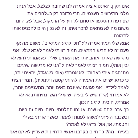
אינו תקין. האינטואיציה אמרה לנו שחובה לצלצל, אבל אנחנו
מלכי התירוצים העצמיים. הרי מדובר רק ב..להרים את
שפורפרת הטלפון או סתם ללחוץ על הרמקול, אבל לא. היום
משום מה לא מתאים לדבר איתו, זה לא נכון היום להכניס אותו
לתמונה.
אמא שלי תמיד אמרה לי: "חכי לרגע המתאים". משום מה אף
פעם זה לא הרגע המתאים. תמיד רציתי לאמר לאבא שלי: "אני
מרגישה שאתה אוהב יותר את האחים שלי", לא אמרתי (הוא לא
יבין אותי). תמיד רציתי לאמר לאחיי: "אני לא מרגישה שאתם
מתנהגים איתי כאחות", לא אמרתי (אולי כשאגדל, יתאים יותר,
כי כרגע ישייכו את האמירה להיותי קטנה ותינוקית). תמיד רציתי
לאמר לילדיי: "אני פגועה שאינכם באים יותר, מתעניינים יותר",
לא אמרתי (יגידו שיש לי בעיה, שיש לי רגשי נחיתות). אז לא
אמרתי, חיכיתי לרגע הנכון.
כך עברו להם 50 שנה. אז זהו החלטתי. היום, היום זה היום.
וכשכבר העזתי למשהו לפנות ולאמר, כאשר יגורתי בא לי
וחטפתי. אז, אולי כדאי לא לאמר?
בעייתי, מה? כך חיים בקרבנו אנשי הדחיינות שעדיין לא קם אגף