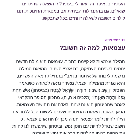
העתידיים. איפה זה יעזור לי בעתיד? זו השאלה שהילדים
שואלים. גם בהתנהלות הביתית וגם במסגרת החינוכית, תנו
לילדים תשובה לשאלה זו ותזכו בכל שתבקשו.
פורסם
11 במאי 2019
ב
עצמאות, למה זה חשוב?
המילה עצמאות לא קיימת בתנ”ך. עצמאות היא מילה חדשה
יחסית בשפתנו העתיקה, בת אלפי השנים. המצאת המילה
נרשמת לזכותו של איתמר בן אב”י בתחילת המאה העשרים,
והיא נגזרת מהמילה ‘עצמי‘. מאידך נראה לכאורה כשנאמר
הפסוק “וַיֵּשֶׁב (ישבו) יְהוּדָה וְיִשְׂרָאֵל לָבֶטַח (בביטחון) אִישׁ תַּחַת
גַּפְנוֹ וְתַחַת תְּאֵנָתוֹ” (מלכים א ה, ה). מתכוון הסופר המקראי
לאמר שהביטחון הוא זה שנותן לאדם את תחושת העצמאות.
מכאן נשאבת האמונה החינוכית שעלינו לעשות הכל ללמד את
הילד להיות לומד עצמאי ויתרה מכך להיות אדם עצמאי. כי
חשוב שנגדל להיות עם חוסן נפשי וביטחון שיאפשרו לנו לחיות
את החיים רצופי הטלטלות בבריאות נפשית ואיתנה.