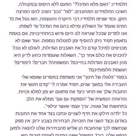
תלמידיו: "האם מלא המיכל?" הפעם ללא היסוס ובמקהלה,
השיבו התלמידים המחוננים: "לא!" "נכון" השיב להם המרצה
הזקן. וכפי שציפו תלמידיו רבי היוקרה והעוצמה, הוא נטל את כד
המים שעמד על השולחן ומילא בהם את המיכל עד לשפתו.
אנו למדים שככל שנראה לנו היום גדוש בהתחייבויות, אם באמת
נתאמץ תמיד ניתן להוסיף זמן למטלות נוספות. ועוד שאם לא
מכניסים למיכל קודם כל את האבנים הגדולות, לעולם לא נוכל
להכניס את כולם אחר כך". השאלות שעומדות כרגע לדיון היא
מהן האבנים הגדולות בחייכם? המשפחה? חברים? לימודים?
הגשמת חלומותיכם?
בספר "גלגולו של חינוך" אני משתפת במסרים שאמא שלי
העבירה אלי במשך שנים, תמיד אמרה לי "קודם תעשי את
החובות שלך ואז תראי כיצד את פתאום יש זמן למלא זכויות.
והרווחה הנפשית של "הספקתי גם וגם" ממלא את הלב
בתחושות של גאווה, ערך עצמי ואושר עילאי".
כל ילד/ה חילקו את הדף לשניים וכתבו בצד אחד את החובות
באדום ובצד השני את הזכויות, הבחירות בצבע ירוק. אין ספק
שנחשפו לכך שהחובות הן שליש מהבחירות שלנו להנאה ולמען
הנפש שלנו. כובד המשקל שאנו נותנים לאותם חובות הוא