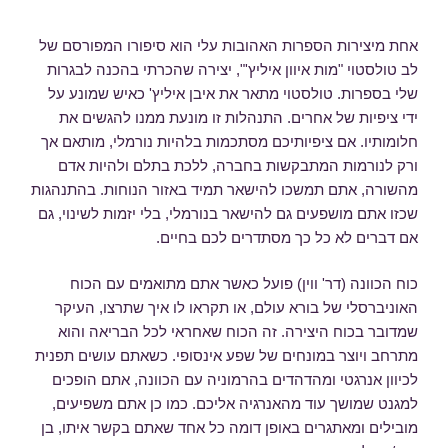
אחת מיצירות הספרות האהובות עלי הוא סיפורו המפורסם של
לב טולסטוי "מות איוון איליץ'", יצירה שהכרתי בהכנה לבגרות
שלי בספרות. טולסטוי מתאר את איבן איליץ' כאיש שמונע על
ידי ציפיות של אחרים. התנהלות זו מונעת ממנו להגשים את
חלומותיו. אם ציפיותיכם מסתכמות בלהיות נורמלי, מותאם אך
ורק לנורמות המתבקשות בחברה, ללכת בתלם ולהיות אדם
מהשורה, אתם תמשכו להישאר תמיד באזור הנוחות. בהתנהגות
שכזו אתם מושפעים גם להישאר בנורמלי, בלי יזמות לשינוי, גם
אם דברים לא כל כך מסתדרים לכם בחיים.
כוח הכוונה (דר' ווין) פועל כאשר אתם מתואמים עם הכוח
האוניברסלי של בורא עולם, או תקראו לו איך שתרצו, העיקר
שמדובר בכוח היצירה. זה הכוח שאחראי לכל הבריאה והוא
מתרחב ויוצר במונחים של שפע אינסופי. כשאתם עושים תפנית
לכיוון אנרגטי ומהדהדים בהרמוניה עם הכוונה, אתם הופכים
למגנט שמושך עוד מהאנרגיה אליכם. כמו כן אתם משפיעים,
מובילים ומאתגרים באופן דומה כל אחד שאתם בקשר איתו, בן