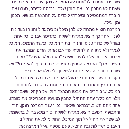
שעורים". אמרתי לו "אתה לא מתאר לעצמך עד כמה אני מבינה
שאתה לא מתכנן נכון את הזמן שלך". נכנסנו לכיתה, סגרנו את
חוברת המתמטיקה וסיפרתי לילדים על ההרצאה בנושא "תכנון
זמן יעיל".
המרצה הוציא מתחת לשולחן מיכל זכוכית גדול והניחו בעדינות
לפניו. אחר כך הוציא מתחת לשולחן כתריסר אבנים, כל אחת
בגודל של כדור טניס, והניחן בתוך המיכל. כאשר התמלא המיכל
לגמרי ולא ניתן היה להוסיף עוד אבן אחת, הרים המרצה את
מבטו באיטיות אל תלמידיו ושאל: "האם מלא המיכל?" כולם
השיבו "אכן". המרצה המתין מספר שניות והוסיף: "האמנם?" ואז
שוב התכופף והוציא מתחת לשולחן כלי מלא אבני חצץ.
בקפדנות שפך את החצץ מעל לאבנים וניער מעט את המיכל.
אבני החצץ הסתננו בין האבנים הגדולות עד שירדו לתחתית
המיכל. שוב הרים את מבטו המרצה הזקן אל הקהל ושאל "האם
מלא המיכל?" עתה התחילו להבין מאזיניו המבריקים את כוונתו.
אחד מהם השיב: "כנראה שלא!". "נכון" ענה המרצה הזקן. חזר
והתכופף והפעם הוציא מתחת לשולחן סיר מלא בחול. בתשומת
לב שפך את החול אל תוך המיכל. החול מילא את החלל בין
האבנים הגדולות ובין החצץ. פעם נוספת שאל המרצה את