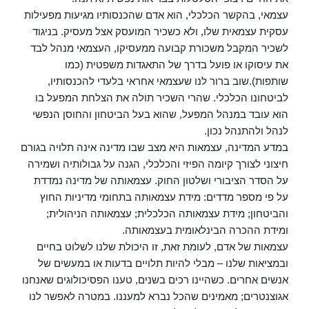
עצמאי, בהקשר הכלכלי, הוא אדם שהכנסותיו מגיעות מפעילות
עסקית עצמאית שלו, ולא כשכיר המועסק אצל מעסיק. בניגוד
לשכיר המקבל משכורת קבועה ממעסיקו, העצמאי מנהל לבד
את עיסוקו או פועל בדרך של התאגדות משפטית (כמו
שותפות).שוב ברור לנו שעצמאי אחראי בלעדי להכנסותיו,
לביטחונו הכלכלי. שהרי השכיר תולה את הצלחת המפעל בו
הוא עובד במנהל המפעל, שהוא בעל הביטחון והחוסן הנפשי
לנהל ולהתנהל נכון.
במדע המדינה, עצמאות היא מצב שבו מדינה אינה תלויה בגורם
חיצוני לצורך קיומה הפיזי והכלכלי, הגנה על גבולותיה ושמירה
על הסדר הציבורי ושלטון החוק. עצמאותה של מדינה נמדדת
על פי מספר מדדים: מידת עצמאותה בתחומי מדיניות החוץ
והביטחון; מידת עצמאותה הכלכלית; עצמאותה הניהולית;
ומידת ההכרה הבינלאומית בעצמאותה.
עצמאות של אדם, לעומת זאת, זו היכולת שלנו לשלוט בחיים
ובמציאות שלנו – מבלי להיות תלויים בדעות או במעשים של
אנשים אחרים. כשהיינו רכים בשנים, טענו הפסיכולוגים שאנחנו
אגוצנטרים; מאמינים שהכל נברא למעננו. במטרה לאפשר לנו