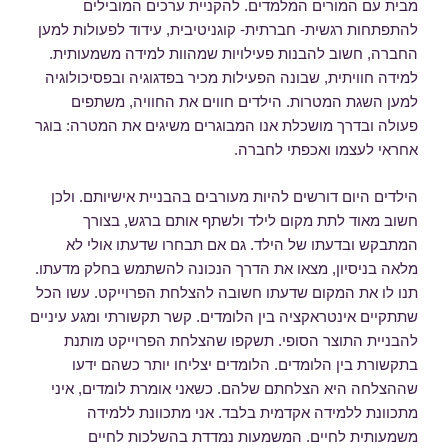
מבית עם המורים המלמדים. להקניית ערכים המובילים
להתפתחות רגשית- חברתית- קוגניטיבית, עידוד לפעולות למען
החברה, חשוב להבנות פעילויות שמהוות למידה משמעותית.
למידה חוויתית, שבונה הפעילות מכיר בפדגוגיה ובפסיכולוגיה
למען השגת המטרות. הילדים חווים את החוויה, משתפים
פעולה ובדרך מושכלת אנו המבוגרים משיגים את המטרה: בוגר
אחראי לעצמו ואכפתי לחברה.
הילדים היום דורשים להיות מעורבים בהבניית אישיותם. ולכן
חשוב מאוד לתת מקום לילד ולשתף אותם ברגש, בצורך
המתבקש ובדעתו של הילד. גם אם תבחרו שדעתו אולי לא
מלאה בניסיון, מצאו את הדרך הנכונה להשתמש בחלק מדעתו.
תנו לו את המקום שדעתו חשובה להצלחת הפרוייקט. עשו הכל
שתתקיים אינטראקציה בין הלומדים. קשר תקשורתי ומגע עיניים
להבניית התוצר הסופי. תשקפו שהצלחת הפרוייקט מותנת
בתקשורת בין הלומדים. הלומדים יצליחו יותר כשהם ידעו
שההצלחה היא הצלחתם שלהם. כשאני אומרת לומדים, איני
מתכוונת ללמידה אקדמית בלבד. אני מתכוונת ללמידה
משמעותית לחיים. המשמעות נמדדת בהשלכות לחיים