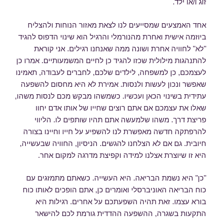
זוג ו/או ילד.
אחד האמצעים שמסייעים לנו לצאת מאזור הנוחות ולהצליח
ביוזמה אישית ואחרת מהנורמלי והרגיל הוא שינוי הדפוס להגיד
"לא" לחוויה אחרת ושונה ממה שאנחנו רגילים. אני קוראת
להתנהגות מילולית שכזו להגיד כן לחיים המשמעותיים. אמרו כן
לעצמכם, כן למשפחה, לילדים שלכם, לחברים לעבודה, תאמינו
שאפשר ונכון לעשות ולנסות. אמירת לא היא מחסום להשפעה
עתידית בשינוי הכאן ועכשיו. כשמשהו מבקש מכם לנסות משהו,
שאלו את עצמכם אם אתם רוצים שחייו של אותו אדם יחוו
פריצת דרך. משהו שלמעשה אתם תהיו שותפים לו. הליווי
להרפתקה חדשה מאפשרת לנו להשפיע על חייו וחיינו בצורה
חיובית. גם אם לא הצלחנו להגשים. הניסיון, החוויה שבעשייה,
היא זו שיוצרת אצלנו למידה וקפיצת מדרגה למקום אחר.
"כן" היא נשמת הבריאה. היא העשייה. כשאתם מתמזגים עם
כוח הבריאה האוניברסלי ואומרים כן, אתם הופכים לאותו כוח
בורא עצמו. זאת תהיה השפעתכם על אחרים. רגילות היא
התקעות בשגרה, ההשפעה ההדדית גורמת לכם להישאר