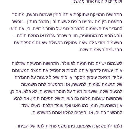
ולומדים ליהנות אחד מהשני.
התחושה המציקה שתוקפת אותנו בזמן שעמום נובעת, מחוסר
התאמה בין מה שהיינו רוצים לעשות ובין המצב הנתון – אפשר
להגדיר את השעמום כמצב קיצוני של חוסר גירויים. בין אם הוא
נובע מפעולה מונוטונית, חוויה שכבר עברנו או מטלת חובה –
השעמום מודיע לנו שאנו עסוקים בפעולה שאינה מספקת את
ההגשמה העצמית שלנו.
לשעמום יש גם כוח הנעה לפעולה. התחושה המעיקה שמלווה
אותו עשויה לדחוף אותנו לנסות ולהפסיק את המצב המשעמם
על ידי מציאת עיסוק מסקרן או כזה שיכול לענות על ההגדרה
של הגשמה עצמית. למעשה, אנו מחפשים לתת משמעות
לרגעים שלנו, ושעמום מעיד על חוסר משמעות. לא פלא, אם כן,
שתחושת שעמום מלווה גם בעיוות של תפיסת הזמן: אם לרגע
אין משמעות, הזמן כמו מאט ואף עומד מלכת. כאילו שכדי
להמשיך בחיים, אנו חייבים למלא אותם במשמעות.
נלמד להפיג את השעמום, ניתן משמעותיות לזמן של הביחד.