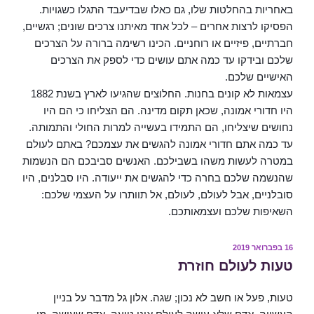
באחריות בהחלטות שלו, גם כאלו שבדיעבד התגלו כשגויות.
הפסיקו לרצות אחרים – לכל אחד מאיתנו צרכים שונים; רגשיים,
חברתיים, פיזיים או רוחניים. הכינו רשימה ברורה על הצרכים
שלכם ובידקו עד כמה אתם עושים כדי לספק את הצרכים
האישיים שלכם.
עצמאות לא קונים בחנות. החלוצים שהגיעו לארץ בשנת 1882
היו חדורי אמונה, שכאן תקום מדינה. הם הצליחו כי הם היו
נחושים שיצליחו, הם התמידו בעשייה למרות החולי והתמותה.
עד כמה אתם חדורי אמונה להגשים את עצמכם? באתם לעולם
במטרה לעשות משהו בשבילכם. האנשים סביבכם הם הנשמות
שהנשמה שלכם בחרה כדי להגשים את ייעודה. היו סבלנים, היו
סובלניים, אבל לעולם, לעולם, אל תוותרו על העצמי שלכם:
השאיפות שלכם ועצמאותכם.
פורסם
16 בפברואר 2019
ב
טעות לעולם חוזרת
טעות, פעל או חשב לא נכון; שגה. אלון גל מדבר על בניין