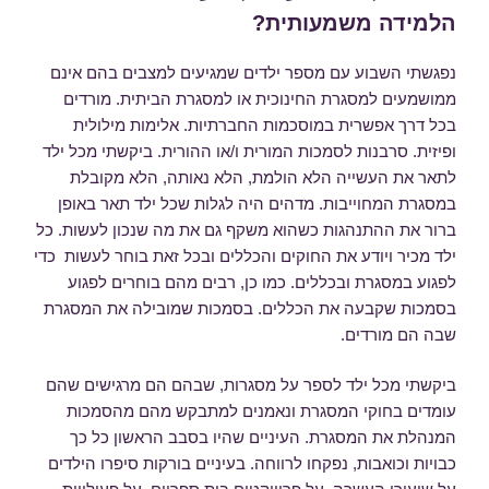
הלמידה משמעותית?
נפגשתי השבוע עם מספר ילדים שמגיעים למצבים בהם אינם
ממושמעים למסגרת החינוכית או למסגרת הביתית. מורדים
בכל דרך אפשרית במוסכמות החברתיות. אלימות מילולית
ופיזית. סרבנות לסמכות המורית ו/או ההורית. ביקשתי מכל ילד
לתאר את העשייה הלא הולמת, הלא נאותה, הלא מקובלת
במסגרת המחוייבות. מדהים היה לגלות שכל ילד תאר באופן
ברור את ההתנהגות כשהוא משקף גם את מה שנכון לעשות. כל
ילד מכיר ויודע את החוקים והכללים ובכל זאת בוחר לעשות כדי
לפגוע במסגרת ובכללים. כמו כן, רבים מהם בוחרים לפגוע
בסמכות שקבעה את הכללים. בסמכות שמובילה את המסגרת
שבה הם מורדים.
ביקשתי מכל ילד לספר על מסגרות, שבהם הם מרגישים שהם
עומדים בחוקי המסגרת ונאמנים למתבקש מהם מהסמכות
המנהלת את המסגרת. העיניים שהיו בסבב הראשון כל כך
כבויות וכואבות, נפקחו לרווחה. בעיניים בורקות סיפרו הילדים