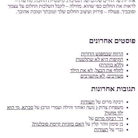
אחריות על החיים שלהם ועל הנסיבות. מיומנויות החובה: מודעות –
לראות את החלום כפי שהוא. מחילה – לקבל השלכות החלום על עצמך
וסובביך. פעולה – פירוק ועיצוב החלום שלך וטובתך וטובת אהובך.
פוסטים אחרונים
הרווח שבמפגש הדורות
תקיפות היא לא שתלטנות
(ללא כותרת)
לקלף את הבצל, לא את הילד
מעורבים, לא מתערבים
תגובות אחרונות
רבקה מרום
על
תעודות
משפחת צדוק ( נועה ואוהד והילה ועמרי ונדב)
על
סָבְתָא, מִי הוּא
יֶלֶד מְחֻנָּךְ?
דר' רבקה מרום
על
בן סימון זוהר קלין
על
האם בזוגיות קיימת סובלנות?
גברי
על
תעודות