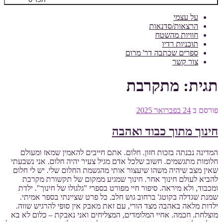
על עצמי
הרצאות/סדנאות
חוויות מהשטח
תוכניות רדיו
ספרים שכתבה דר' מרום
צור קשר
תגית:
מתקרבת
פורסם ב
24 בפברואר 2025
חינוך מתוך כבוד ואהבה
המדינה נבנתה בזכות חזון. חלום. אתם חייבים להאמין שמאז ומעולם
חלומות מתגשמים. חשוב שלכל אדם מגיל צעיר יהיה חלום. אני נשבעתי
שאין מצב שיהיה משהו שיעצור אותי מהגשמת החלום שלי. יש לי חלום
להביא לעולם חינוך אחר. חינוך שמגיע ממקום של תקשורת מקרבת
ומכבוד, ולא מיראה. סיפור חיי מפורט בספרי "גלגולו של חינוך". ילדת
שמנת שגדלה בקוטג' ברחוב גוש חלב. כל פרט שציינתי בספר אמיתי.
ילדות מלאה באהבה מצד הורי, עם זאת מאבק אין סופי להרגיש שווה.
מוצלחת. חכמה. אחיי המלומדים, המצליחים ואני נאבקת – כלום לא בא