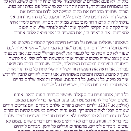
בקלות. לא פעם אומרים שהמוטיבציה של מי שהיו לו חיים קשים, היא כל
כך עוצמתית וממוקדת, הרבה יותר מזו של מי שגדל עם כפית זהב בפה.
הורים שתמיד מרפדים את מקום הנפילה של ילדם ומרככים את
הכישלונות, לא נותנים לילד מקום ללמוד ולקבל כלים להתמודדות. אני
גדלתי להיות אדם חדור מוטיבציה, ממוקדת מטרה. החיים לימדו אותי
אייך לקחת את הקושי ולהפוך אותו לטוב לעתיד שלי, ואת הטוב
למצויינות. את הראייה הזו, את העשייה הזו אני צמאה ללמד אחרים.
כשאנחנו שואלים אנשים על תסריט חייהם ואיך התסריט משפיע על
חייהם ועל חיי ילדיהם, הם עונים "אני בא מבית ש.." – אני אומרת לכם
שעוד לא קם הבית שיוכל לעצור את "איש הברזל" שבתוכנו. אני נשבעתי
שאין מצב שיהיה משהו שיעצור אותי מהגשמת החלום שלי. אני פוגשת
במסגרת החינוכית ובמסגרת הטיפולית, ילדים שעוברים בדיוק מה שאני
עברתי. אני רואה את הנפשות וזו השליחות שלי לתת כלים לחינוך אחר.
חינוך לאהבה, הכלה ותמיכה משפחתית. אני גורמת להורים להבין ולהרגיש
איך כל מילה, כל משפט, כל התנהגות, אמירה ותוצאה שלהם בחיים
המשותפים בבית עם הילדים, משפיעים על ילדיהם.
כל חיינו, אנחנו נעים עם סקאלה שמשני קצותיה תענוג וכאב. אנחנו
עושים הכל כדי להנות ממעט רגעי עונג ובעיקר כדי להימנע מכאב
(אולמן, א. 2017). ילדים רואים בהורים שלהם גיבורים, הם צריכים הורים
שאותם יוכלו לאהוב ולהעריך. בואו נהיה ראויים במעשינו להיות הגיבורים
שלכם. גיבורים לא מתייאשים ולא מזניחים תחומים חשובים בחיים שלהם
כמו בריאות, זוגיות. גיבורים לא דורשים מאחרים דברים שהם עצמם לא
עושים. גיבורים לומדים, מתפתחים וגדלים כל הזמן. גיבורים לוקחים