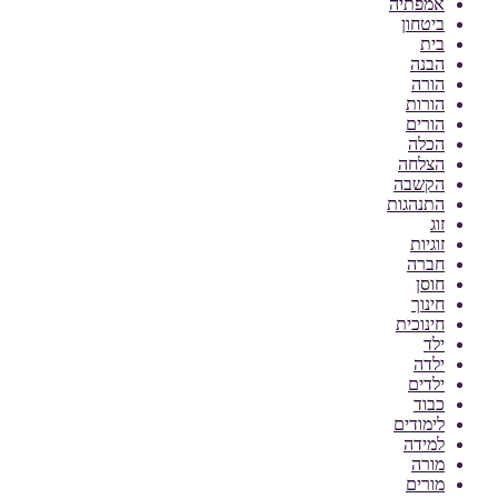
אמפתיה
ביטחון
בית
הבנה
הורה
הורות
הורים
הכלה
הצלחה
הקשבה
התנהגות
זוג
זוגיות
חברה
חוסן
חינוך
חינוכית
ילד
ילדה
ילדים
כבוד
לימודים
למידה
מורה
מורים