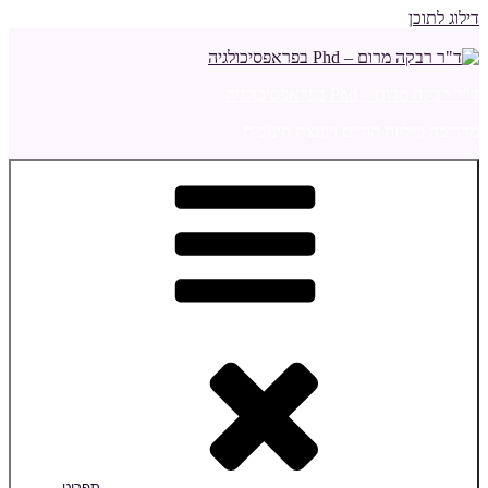
דילוג לתוכן
ד"ר רבקה מרום – Phd בפראפסיכולגיה
מדריכה ומלווה הורים ויועצת חינוכית
תפריט