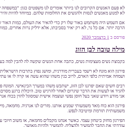
לא פעם האנשים הקרובים לנו ביותר אומרים לנו משפטים כגון: “במשפחה שלנ
לא למנוע מאנשים לנסות ולהגשים את החלומות שלהם. במיוחד להיות זהירי
אם השמש היה משתמש באור שלו רק כדי להאיר את העולם, כמות האור שהו
הרבה יותר. אם כל נר, לא רק יאיר בסביבתו, אלא ידליק נרות אחרים, כמו
פורסם ב
1 בדצמבר 2020
מילה טובה לבן הזוג
בקבוצת נשים מעצימות נשים, כתבה אחת הנשים שקשה לה להבין למה בעלה
פירגון הוא מונח לא רשמי בעברית מודרנית, ומושג נפוץ בתרבות הישראלי
ושמחה אמיתית כלפי האדם, לרוב בגין משהו שהוא עשה או קרה לו או עתי
רבים חשים שאם יפרגנו לבן הזוג, ישתבש משהו במערך הבינאישי. המונח פי
להגיד או לעשות את הדבר שיגרום לאחר להרגיש טוב. היכולת ברגע מסוים 
אני מודע ויודע שאני בעל חוסן נפשי ועוצמה אישית שמסוגל להזין בכוח אנ
פירגון הוא כוח מאד משמעותי שמניע אותנו. מזרים לנו אנרגיה. מחמאה,
משמעותית תורמת ומיטיבה לנפש.
הפירגון מחזק ביטחון עצמי. כאשר אנחנו מקבלים מחמאה, או משוב חיובי על
עודדתי את החבר להמשיך ולהצליח. להמשיך ולהיות מאושר.