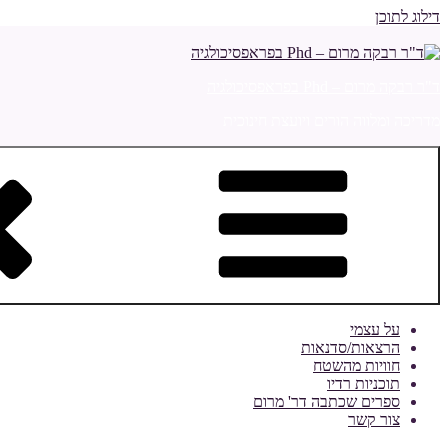
דילוג לתוכן
ד"ר רבקה מרום – Phd בפראפסיכולגיה
מדריכה ומלווה הורים ויועצת חינוכית
על עצמי
הרצאות/סדנאות
חוויות מהשטח
תוכניות רדיו
ספרים שכתבה דר' מרום
צור קשר