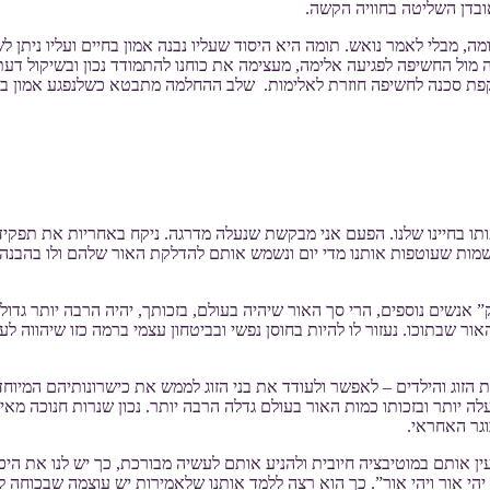
ובדן השליטה בחוויה הקשה.
ה, מבלי לאמר נואש. תומה היא היסוד שעליו נבנה אמון בחיים ועליו ניתן
מול החשיפה לפגיעה אלימה, מעצימה את כוחנו להתמודד נכון ובשיקול דעת
פת סכנה לחשיפה חוזרת לאלימות. שלב ההחלמה מתבטא כשלנפגע אמון ביכולת
ותו בחיינו שלנו. הפעם אני מבקשת שנעלה מדרגה. ניקח באחריות את תפקי
מות שעוטפות אותנו מדי יום ונשמש אותם להדלקת האור שלהם ולו בהבנה 
” אנשים נוספים, הרי סך האור שיהיה בעולם, בזכותך, יהיה הרבה יותר ג
ור שבתוכו. נעזור לו להיות בחוסן נפשי ובביטחון עצמי ברמה כזו שיהווה ל
ות הזוג והילדים – לאפשר ולעודד את בני הזוג לממש את כישרונותיהם המיוח
לה יותר ובזכותו כמות האור בעולם גדלה הרבה יותר. נכון שנרות חנוכה מ
וגר האחראי.
ן אותם במוטיבציה חיובית ולהניע אותם לעשיה מבורכת, כך יש לנו את הי
יהי אור ויהי אור”. כך הוא רצה ללמד אותנו שלאמירות יש עוצמה שבכוחה לב