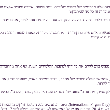
ות שלנו מהכתמה של רגשות שליליים. יותר שמחה ואווירה חיובית –קצת פחות
 בניית פלטפורמה יציבה של אמון. כשאנחנו מפרגנים אחד לשני , אנחנו מסמנ
ות, מאפשרת אותנטיות בתקשורת– מתן משוב ביקורתי, הצעת הצעות והצבת ב
נות ושקיפות.
נתי מפגש בזום לקדם את בחירתי למועצת התלמידים השנה, אף אחת מהחברות 
ת, שמתאר פעולה חיובית של אהדה, עידוד ותמיכה באדם, שנועדה לחזק את הר
ד לקרות.
ילון ספיר, מתואר כ"מחווה של חוסר קנאה, ראיה בעין טובה, אהדה". הכיצ
הידעתם שהחל מ-2014, ב-17 ביולי בכל שנה נחגג "יום הפירגון הבינלאומי" ( Firgun Day
היוזמה החלה על