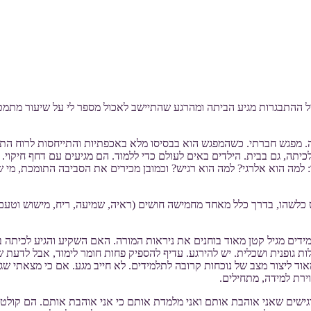
 ההתבגרות מגיע הביתה ומהרגע שהתיישב לאכול מספר לי על שיעור מתמטי
פגש חברתי. כשהמפגש הוא בבסיסו מלא באכפתיות והתייחסות לרוח התלמי
תה, גם בבית. הילדים באים לעולם כדי ללמוד. הם מגיעים עם דחף חיקוי.
למה הוא אלרגי? למה הוא רגיש? וכמובן מכירים את הסביבה התומכת, מי שם 
שהו, בדרך כלל מאחד מחמישה חושים (ראיה, שמיעה, ריח, מישוש וטעם), 
מידים מגיל קטן מאוד בוחנים את ניראות המורה. האם השקיע והגיע לכיתה
ות גופנית ושכלית. יש להירגע. עדיף להספיק פחות חומר לימוד, אבל לדעת ש
 ליצור מצב של נוכחות קרובה לתלמידים. לא חייב מגע. אם כי מצאתי שגם
ירת למידה, מתחילים.
רגישים שאני אוהבת אותם ואני מלמדת אותם כי אני אוהבת אותם. הם קול