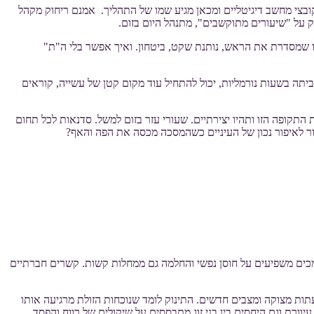
 קובצי מחשב דיגיטליים ומכאן מגיע שמו של התהליך. אמנם ריחוק מקהל
 על "שיעורים מתוקשבים", מתנהל היום בזום.
 שמסדרת את הראש, נותנת שקט, ביטחון. ואיך אפשר בלי ה"ת"
ביתה בשעות נורמליות, יכול להתחיל עוד מקום קטן של עשייה, קוראים
התקופה הזו ותהיו יצירתיים. שעורי עזר בזום למשל. סדנאות לכל תחום
ור לאיפור נכון של העיניים כשהמסכה מכסה את הפה והאף?
מכים משפיעים על חוסן נפשי והחלמה גם ממחלות קשות. קשרים חברתיים
ת מצוקה ומצבים חדשים. התינוק לומד שנוכחות הזולת מרגיעה אותו
רת וגם היחסים בין בני זוג מתבססים על שיקולים של רווח והפסד.