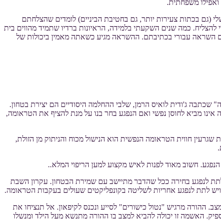
ואפילו משפחתית.
לי (גם בכתות צעירות יותר, גם בחטיבת הביניים) לומדים שהצלחתם
 להצליח. כמה שנים השקעתי בלמידה, הראיונות ברדיו שתמיד מהווים בית
ים השראה עבורי בכתיבתם. ההשראה מגיע כשאתה מאמין ביכולות של
שכתבה ג'ודית לואיס הרמן, שלבי ההחלמה היסודיים הם יצירת בטחון.
ינו מביא לחוסן נפשי ואם הנפגע בחר בנו על מנת להציף את הטראומה,
גרעין חווית הטראומה הנפשית הוא הנישול מכוח והניתוק מן הזולת,
.
הנפגע. חשוב מאוד לפנות לאיש מקצוע למען הריפוי המלא..
לתת לנפגע בחירה ככל שהדבר מתיישב עם שמירת הבטחון. עקרון השבת
יש לתת לנפגע אחריות לשליטה בקונפליקטים שעולים בעקבות הטראומה.
צב. ההורה מרגיש "נטול כישורים" לסייע ונכנס לקיפאון. אל תנציחו את
יק. האשמה זו יכולה להביא למצב בו ההורה מתנשא מעל הילד ומנשלו