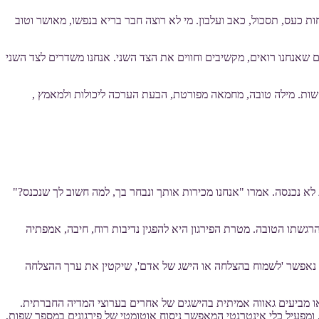
 כעס, תסכול, כאב ועלבון. מי לא רוצה חבר בריא בנפשו, מאושר וטוב
ים שאנחנו רואים, מקשיבים וחווים את הצד השני. אנחנו משדרים לצד השני
קשות. מילה טובה, מחמאה מפורטת, הבעת הערכה ליכולות ולמאמץ ,
לא נכנסה. אמרו "אנחנו מכירות אותך ונבחר בך, למה חשוב לך שנכנס?"
גשתו הטובה. מטרת הפירגון היא להפגין נדיבות רוח, חיבה, אמפתיה
ד נאפשר 'לשמוח בהצלחה או הישג של אדם', שיקטין את ערך ההצלחה
International). ביום זה, אנשים בכל העולם חולקים מחמאות או מביעים גאווה אמיתית בהישגים של אחרים בערוצי המדיה החברתית.
 ידי ארגון ללא מטרות רווח ישראלי בשם "Made in JLM" בשנת 2014. הארגון אף מנהל האקאתון לשיווק האירוע בלילה לפני 17 ביולי, ומפעיל כלי אינטרנטי המאפשר ניסוח אוטומטי של פירגונים במספר שפות,