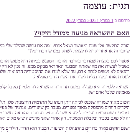
תגית:
עוצמה
פורסם ב
1 במרץ 2022
1 במרץ 2022
האם ההשראה מגיעה ממודל חיקוי?
הורה התקשר אלי שמח ומאושר ושאל אותי: "מה את עושה שהילד שלי בגיל
שחבר זה או אחר יקרא לו לצאת לשחק במגרש הכדורסל?"
אספר לכם בקצרה שמדובר בהרבה אהבה. המפגש בכיתה הוא מפגש אהבה. מ
בשביל לעשות את מה שאתה המבוגר האחראי מבקש ממנו. זה נכון לא רק לכי
רופאים לא ניגשים לנתח אדם, עד שלא למדו את ההיסטוריה הרפואית שלו: 
לעסות אותו וכיצד נצליח ליצור את היצירה הכי מופלאה.
השראה ללמידה היא פעולה במסגרתה חווה ההשראה (התלמיד) מקבל קלט כל
מאמינה שלכל אדם יש).
חשוב מאוד שמורה שנכנס לכיתה ייתן דעתו על התדמית החיצונית שלו. תל
הילדים חוזרים מהפסקה מאוד נסערים. מעבר בין שיעורים, אנרגיה של פעיל
ומרגיע. כשהמצעים נעימים למגע אפשר להתחיל בעבודת ההוראה. חשוב מאוד
זה לא פוגם בכבוד ובקבלת הסמכות. רק אחרי שאני מרגישה שיש מקום ואוו
ישנם חוקים מאוד ברורים בהתנהלות השיעור. הכבוד הוא הדדי. הילדים מ