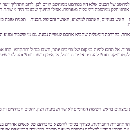
זנה למחשב של תכנים שלא היו בפורמט ממוחשב קודם לכן. לרוב התהליך יוצר
אנחנו חלק ממהפכה דיגיטלית מטורפת. אפילו החינוך שבעבר היה מושתת רק
 האש בעיניים, האהבה למקצוע, האושר והסיפוק.תכנית – תכנית טובה כזו
.
ת אתר, בהדרכה דיגיטלית שתביא אתכם לעשייה נכונה. גם מי ששכיר ומגיע ה
ריך. אל תחכו להיות במקום של צריכים יותר, חשבו בגדול ותתקדמו. קחו את 
רוניקה בזום? להעביר אימון כדורסל, או אימון כושר בזום? ומה לגבי שיע
 נמצאים בראש רשימת הגורמים לאושר ושביעות רצון. יחסים חברתיים ותו
 ההתחברות החברתית, כצורך בסיסי להימצא בחברתם של אנשים אחרים בעתו
ת החוסן הנפשי להצלחה ותמיכה בשעות משבר. המשיכה הרומנטית איננה עיוו