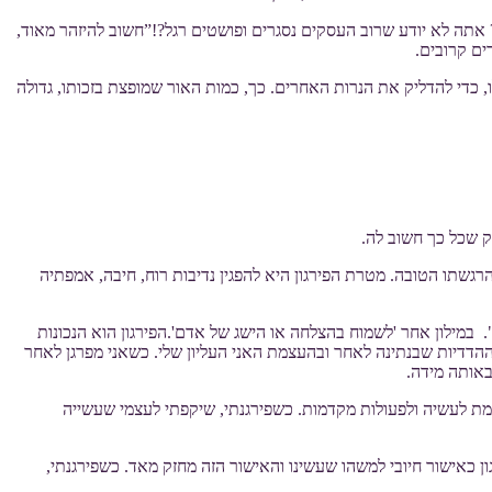
י? אתה לא יודע שרוב העסקים נסגרים ופושטים רגל?!”חשוב להיזהר מאוד,
ים קרובים.
די להדליק את הנרות האחרים. כך, כמות האור שמופצת בזכותו, גדולה
 שכל כך חשוב לה.
גשתו הטובה. מטרת הפירגון היא להפגין נדיבות רוח, חיבה, אמפתיה
. במילון אחר 'לשמוח בהצלחה או הישג של אדם'.הפירגון הוא הנכונות
ההדדיות שבנתינה לאחר ובהעצמת האני העליון שלי. כשאני מפרגן לאחר
באותה מידה.
מת לעשיה ולפעולות מקדמות. כשפירגנתי, שיקפתי לעצמי שעשייה
ון כאישור חיובי למשהו שעשינו והאישור הזה מחזק מאד. כשפירגנתי,