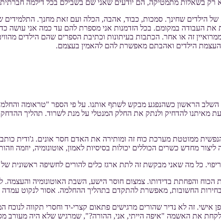
 לא רק בשאלות מתמטיקה, הם יודעים שאני שם בשבילם בכל דילמה חברתית 
של הילדים שחינך. סמכות, כבוד, אהבה, הכלה ועם זאת מחנך. התלמידים ש
שות את העבודה במקומם. בכל הזדמנות אני מספרת להם עד כמה אני עושה כדי
מרואיין זה או אחר. הכתבות בעיתונות וכתיבת הספרים שהם הילדים מהוו
. העצמת הילדים ואהבתם מאפשרת להם להאמין בעצמם.
 השלב הראשון כשהנפגע מבקש לשתף אותנו. על פי הספר "טראומה והחלמה" 
 מאיתנו להדחיק ולנתק את החלק המנטלי על מנת לשרוד. תהליך ההדחקה א
שית ממוטטת מערכת כוח זה ומותירה את האדם חסר אונים. ג'ודית כותבת ש
ור מחדש כשרים הכוללים יכולות בסיסיות לאמון, אוטונומיה, יוזמה וזהות
ריפוי. כל מה שאני מבקשת זה לתת ארגז כלים להורים לחשיפה ראשונית של 
 הכוח והפחתת בדידותו. צמצום חוסר הישע, השבת האוטונומיה והעצמה. 
הבחירות החשובות, מאפשרת להתקדם בתהליך ההחלמה. אסור לנקוט עמדה ו
ן אישי. זה לא נדיר שהורים מרגישים פתאום קצרי-יד וחסרי תקווה לנוכח המ
קחת את האשמה "איפה הייתי, אני, ההורה?", שמרגיש שלא היה מעורב מספ