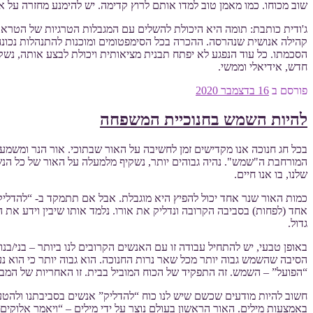
שוב מכוחו. כמו מאמן טוב למדו אותם לרוץ קדימה. יש להימנע מחזרה על א
ג'ודית כותבת: תומה היא היכולת להשלים עם המגבלות הטרגיות של הטראומ
קהילה אנושית שנהרסה. ההכרה בכל הסימפטומים ומוכנות להתנהלות נכונה 
הסכמתו. כל עוד הנפגע לא יפתח תבנית מציאותית ויכולת לבצע אותה, נשק
חדש, אידיאלי וממשי.
פורסם ב
16 בדצמבר 2020
להיות השמש בחנוכיית המשפחה
בכל חג חנוכה אנו מקדישים זמן לחשיבה על האור שבתוכי. אור הנר ומשמע
המורחבת ה"שמש". נהיה גבוהים יותר, נשקיף מלמעלה על האור של כל הנש
שלנו, בו אנו חיים.
כמות האור שנר אחד יכול להפיץ היא מוגבלת. אבל אם תתמקד ב- “להדליק
אחד (לפחות) בסביבה הקרובה ונדליק את אורו. נלמד אותו שיבין וידע את הא
גדול.
באופן טבעי, יש להתחיל עבודה זו עם האנשים הקרובים לנו ביותר – בני/בנ
הסיבה שהשמש גבוה יותר מכל שאר נרות החנוכה. הוא גבוה יותר כי הוא נע
“הפועל” – השמש. זה התפקיד של הכוח המוביל בבית. זו האחריות של המב
חשוב להיות מודעים שכשם שיש לנו כוח “להדליק” אנשים בסביבתנו ולהטעי
באמצעות מילים. האור הראשון בעולם נוצר על ידי מילים – “ויאמר אלוקים 