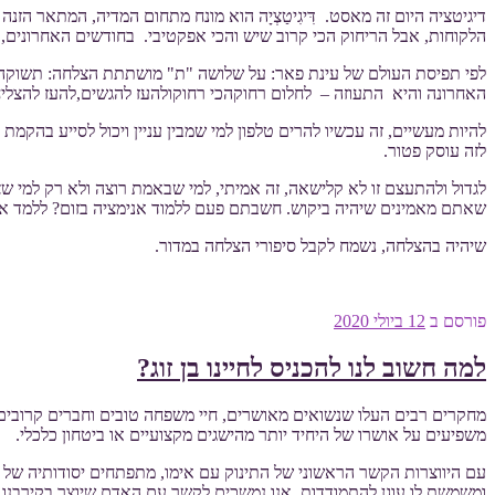
דיגיטציה היום זה מאסט. דִּיגִיטַצְיָה הוא מונח מתחום המדיה, המתאר ה
הלקוחות, אבל הריחוק הכי קרוב שיש והכי אפקטיבי. בחודשים האחרונים, 
לפי תפיסת העולם של עינת פאר: על שלושה "ת" מושתתת הצלחה: תשוקה –
האחרונה והיא התעוזה – לחלום רחוקהכי רחוקולהעז להגשים,להעז להצליח
להיות מעשיים, זה עכשיו להרים טלפון למי שמבין עניין ויכול לסייע בהקמ
לזה עוסק פטור.
לגדול ולהתעצם זו לא קלישאה, זה אמיתי, למי שבאמת רוצה ולא רק למי שצ
שאתם מאמינים שיהיה ביקוש. חשבתם פעם ללמוד אנימציה בזום? ללמד אלקט
שיהיה בהצלחה, נשמח לקבל סיפורי הצלחה במדור.
פורסם ב
12 ביולי 2020
למה חשוב לנו להכניס לחיינו בן זוג?
מחקרים רבים העלו שנשואים מאושרים, חיי משפחה טובים וחברים קרובים
משפיעים על אושרו של היחיד יותר מהישגים מקצועיים או ביטחון כלכלי.
עם היווצרות הקשר הראשוני של התינוק עם אימו, מתפתחים יסודותיה של
ומשמשת לו עוגן להתמודדות. אנו נמשכים לקשר עם האדם שיוצר בקירבנו א