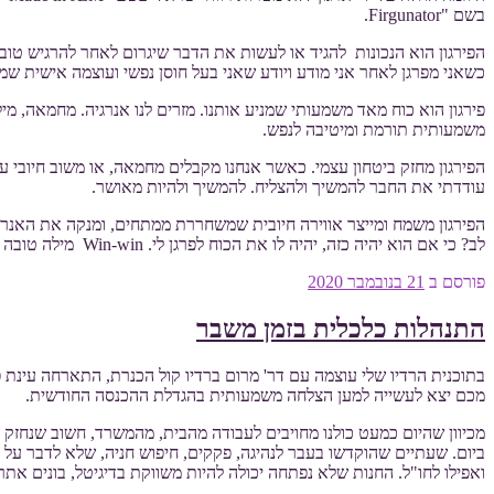
בשם "Firgunator.
הפירגון הוא הנכונות להגיד או לעשות את הדבר שיגרום לאחר להרגיש טוב 
כשאני מפרגן לאחר אני מודע ויודע שאני בעל חוסן נפשי ועוצמה אישית שמס
פירגון הוא כוח מאד משמעותי שמניע אותנו. מזרים לנו אנרגיה. מחמאה,
משמעותית תורמת ומיטיבה לנפש.
הפירגון מחזק ביטחון עצמי. כאשר אנחנו מקבלים מחמאה, או משוב חיובי על
עודדתי את החבר להמשיך ולהצליח. להמשיך ולהיות מאושר.
הפירגון משמח ומייצר אווירה חיובית שמשחררת ממתחים, ומנקה את האנרגי
לב? כי אם הוא יהיה כזה, יהיה לו את הכוח לפרגן לי. Win-win מילה טובה ונוכחות זה כל מה שמתבקש.
פורסם ב
21 בנובמבר 2020
התנהלות כלכלית בזמן משבר
בתוכנית הרדיו שלי עוצמה עם דר' מרום ברדיו קול הכנרת, התארחה עינת
מכם יצא לעשייה למען הצלחה משמעותית בהגדלת ההכנסה החודשית.
מכיוון שהיום כמעט כולנו מחויבים לעבודה מהבית, מהמשרד, חשוב שנחזק 
ביום. שעתיים שהוקדשו בעבר לנהיגה, פקקים, חיפוש חניה, שלא לדבר על הה
ואפילו לחו"ל. החנות שלא נפתחה יכולה להיות משווקת בדיגיטל, בונים את