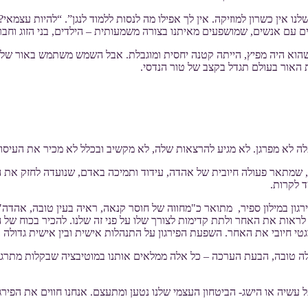
ו אין כשרון למוזיקה. אין לך אפילו מה לנסות ללמוד לנגן”. “להיות עצמא
ם עם אנשים, שמושפעים מאיתנו בצורה משמעותית – הילדים, בני הזוג וחבר
א היה מפיץ, הייתה קטנה יחסית ומוגבלת. אבל השמש משתמש באור שלו, כ
ת האור בעולם תגדל בקצב של טור הנדסי.
 לא מפרגן. לא מגיע להרצאות שלה, לא מקשיב ובכלל לא מכיר את העיסוק
ת, שמתאר פעולה חיובית של אהדה, עידוד ותמיכה באדם, שנועדה לחזק את הר
ד לקרות.
רגון במילון ספיר, מתואר כ"מחווה של חוסר קנאה, ראיה בעין טובה, אהדה"
לראות את האחר ולתת קדימות לצורך שלו על פני זה שלנו. להכיר בכוח של 
רגטי חיובי את האחר. השפעת הפירגון על התנהלות אישית ובין אישית גדולה 
 מילה טובה, הבעת הערכה – כל אלה ממלאים אותנו במוטיבציה שבקלות מתרג
 עשיה או הישג- הביטחון העצמי שלנו נטען ומתעצם. אנחנו חווים את הפירג