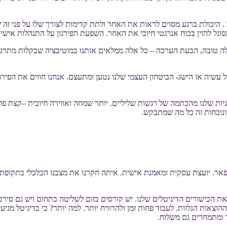
. היכולת ברגע מסוים לראות את האחר ולתת קדימות לצורך שלו על פני זה 
וגל להזין בכוח אנרגטי חיובי את האחר. השפעת הפירגון על התנהלות אישית
 מילה טובה, הבעת הערכה – כל אלה ממלאים אותנו במוטיבציה שבקלות מתרג
 עשיה או הישג- הביטחון העצמי שלנו נטען ומתעצם. אנחנו חווים את הפירג
ות שלנו מהכתמה של רגשות שליליים. יותר שמחה ואווירה חיובית –קצת פחות
 פאר. יועצת עסקית ומאמנת אישית. איתה חקרנו את מצבנו הכלכלי בתקופת
את הכישורים הדיגיטלים שלנו. יש קורסים בזום לשליטה בתחום ויש גם סיר
וצאות הנלוות. לעבוד פחות זמן ולהרוויח יותר. למה יותר? כי בדיגיטל מגי
ר ומתמחרים גם משלוח.