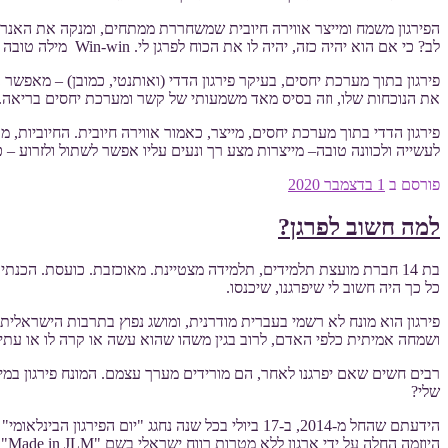
הפירגון משמח ומייצר אווירה חיובית שמשחררת ממתחים, ומנקה את האנרגי
לב? כי אם הוא יהיה כזה, יהיה לו את הכוח לפרגן לי. Win-win מילה טובה ונוכחות זה כל מה שמתבקש.
פירגון בתוך מערכת יחסים, בעיקר פירגון הדדי (ואותנטי, כמובן) – מאפשר
את הנוכחות שלו, וזה בסיס מאד משמעותי של קשר ומערכת יחסים בריאה.
פירגון הדדי בתוך מערכת יחסים, מייצר, כאמור אווירה חיובית. החיובי
לעשייה ולכוונה טובה– מייצרות מצע רך ונעים עליו אפשר לשתול ולזרוע – כ
פורסם ב
1 בדצמבר 2020
למה חשוב לפרגן?
בת 14 חברת מועצת תלמידים, תלמידה מצטיינת. מאוכזבת. כועסת. הכ
כל כך היה חשוב לי שיפרגנו, שיכנסו.
פירגון הוא מונח לא רשמי בעברית מודרנית, ומושג נפוץ בתרבות הישראלי
ושמחה אמיתית כלפי האדם, לרוב בגין משהו שהוא עשה או קרה לו או עתי
רבים חשים שאם יפרגנו לאחר, הם מורידים מערך עצמם. המונח פירגון במ
שלי?