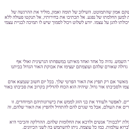
 לשקם אמון שהתמוטט. השילוב של תומה ואמון, מוליד את ההרגשה של
 למען החלמתו של נפגע. אל תכתיבו את בחירותיו, אל תנקטו פעולה ללא
ו להגן על עצמו. יודע לשלוט ויכול לסמוך שיש לו תמיכה לבניית עצמי
ד השמש. נהיה כל אחד ואחד מאיתנו במשפחתו הגרעינית ואולי אף
גדולה שאורם שלהם ועוצמתם יעצימו את אבוקת האור הגדול בביתנו
דול מאשר אם רק תפיץ את האור הפרטי שלך. בכל יום חשוב שנמצא אדם
עצמו ולסביבתו אור גדול. שיהיה הוא הכוח להדליק בקרוב את סביבתו באור
דים. לאפשר ולעודד את בני הזוג לממש את כישרונותיהם המיוחדים. זו
אירים את העולם, אבל מי שגרם להם להתחיל ולהפיץ את האור שלהם, זה
כולת “לכבות” אנשים ולדכא את החלומות שלהם. ההדלקה והכיבוי היא
רוא עולמות. כמו כל עוצמה, ניתן להשתמש בה לשני הכיוונים.