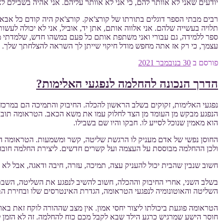
יודעים שאני לא אוותר להם, כי אני לא אוותר עליהם. אני אהיה בשבילם
רבים מבתי הספר דוגלים בתורתו של קורצ'אק. קורצ'אק היה קודם כל אבא 
תלויה בעשייה שלהם. אני אלווה אותם, אתן יד, אוביל, אני לא יכולה לע
ספר ללמידה, גם עבורי ואני משתפת אותם כל פעם במשהו חדש, שלמדתי מ
עצמך, כי רק אז אתה מחפש מודל חיקוי שייתן לך השראה להצלחתך שלך
פורסם ב
30 בנובמבר 2021
הדרך הנכונה להחלמה לנפגעי האלימות?
נפגעי האלימות, זקוקים בשלב הראשון להכלה. החיבוק והתמיכה הם במרכז
הנפגע מבקש מן העומד מן הצד לחלוק עמו את משא הכאב. הטראומה תובעת
הוא מאמין שנוכל לסייע לו. חבקו והיו שם בשבילו.
החוסן נפשי של אדם מעניק לו הרגשת שליטה, קשר ומשמעות. הטראומה הנפ
ולכן ההחלמה מבוססת על העצמה ועל קשרים חדשים. ליצירת החלמה חובה ליצ
חשוב שנבין שהבית יכול להעניק עצה, תמיכה, עזרה, חיבה ודאגה, אבל לא 
בשלב השני, אחרי החיבוק וההכלה, חשוב להשיב לנפגע את השליטה, השבת
השליטה והאוטונומיה לנפגעי הטראומה, הגדרת האינטרסים שלו ובחירת 
הטראומה פוגעת ביכולתו ליצור יחסי אמון. אין מצב שההורה לוקח זאת באופ
חוסר הישע שמרגיש כרגע הילד שבא לקבל מכם כוח להחלמה. זה לא הזמן ל