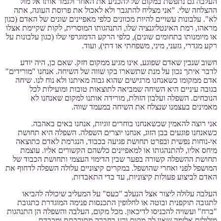
העלבה גם נתפשת במקום של להכניע את האחר ולגמד אותו אל מול
ההצלחה שלי. "אני מצליח להתגבר ולא לאכול את פרוסת העוגה, אתה
לא". עלבונות עשויים להיות מכוונים כלפי מאפיינים שונים של האדם (כגון
מראהו, רמת האינטליגנציה שלו, התנהגותו המוסרית, לקות שקיימת אצלו
או מיומנותו בתחומים שונים), כלפי הרקע הדמוגרפי שלו (כגון עלבונות על
רקע מגדרי, גזעני, מיני, משפחתי או דתי), ועוד.
חשוב שנבין שאדם שפוגע, אינו מגיע ממקום חזק. שאם כן, היה יודע
לדבר איתך נכון על מנת שתשארו בקו שווה של השיחה. אנחנו "מורידים"
אדם ממקומו כשאנחנו מרגישים שהוא גבוה מאיתנו ולא נוח לנו. שיחה
בגובה עיניים היא השיחה שמביאה לתוצאות טובות ומועילות לכל
הנוכחים. השפלה ועלבון הזולת, מורידה אותנו למקום שאנחנו לא
מאמינים בעצמנו שנצלח את השיחה במעמד שווה.
אני רוצה להאמין שכשאנחנו בוחרים זוגיות, אנחנו באים באהבה.
כשאנחנו פוגעים בבן הזוג, אנחנו יוצרים השפלה. השפלה היא תחושת
אי-נוחות נפשית ובפרט תחושת פגיעה בכבוד, הנגרמת לאדם כתוצאה
מיחס אליו, להתנהגותו או למאפיינים כלשהם הקשורים אליו. עוצמת
תחושת ההשפלה קשורה בפער שבין הדימוי העצמי ותחושת הכבוד של
המושפל לפני ואחרי שהושפל. במקרים קיצוניים עלולה השפלה לדחוף את
האדם לביצוע פעולות קיצוניות, עד כדי התאבדות.
העלבה עלולה ליצור אצל הנעלב "כעס" על המעליב שיכולה להביאו
לתגובה תוקפנית ובוטה או לחלופין התכנסות פנימה המוגדרת כתגובת
"ברח" ועשויה להכניסו לדיכאון. מכל מקום, העלבה והשפלה הן התנהגות
מילולית אלימה שאין לה מקום ורע בחברה מתורבתת ומכבדת.