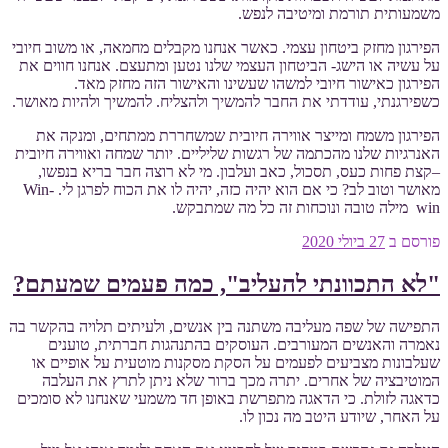
משמעותית תורמת ומיטיבה לנפש.
הפירגון מחזק ביטחון עצמי. כאשר אנחנו מקבלים מחמאה, או משוב חיובי
על עשיה או הישג- הביטחון העצמי שלנו נטען ומתעצם. אנחנו חווים את
הפירגון כאישור חיובי למשהו שעשינו והאישור הזה מחזק מאד.
כשפירגנתי, עודדתי את החבר להמשיך ולהצליח. להמשיך ולהיות מאושר.
הפירגון משמח ומייצר אווירה חיובית שמשחררת ממתחים, ומנקה את
האנרגיות שלנו מהכתמה של רגשות שליליים. יותר שמחה ואווירה חיובית
–קצת פחות כעס, תסכול, כאב ועלבון. מי לא רוצה חבר בריא בנפשו,
מאושר וטוב לב? כי אם הוא יהיה כזה, יהיה לו את הכוח לפרגן לי. Win-
win מילה טובה ונוכחות זה כל מה שמתבקש.
פורסם ב
27 ביולי 2020
"לא התכוונתי להעליב", כמה פעמים שמעתם?
התפישה של שפה מעליבה משתנה בין אנשים, ולעיתים תלויה בהקשר בה
נאמרה והאנשים המעורבים. העוסקים בהתנהגות חברתית, טוענים
שעלבונות מצביעים לפעמים על הסקת מסקנות מוטעית על אופיים או
המוטיבציה של אחרים. יתרה מכך ברור שלא ניתן לתרץ את העלבה
כדאגה לזולת. כי הדאגה מתפרשת באופן חד משמעי שאנחנו לא סומכים
על האחר, שיודע היטב מה נכון לו.