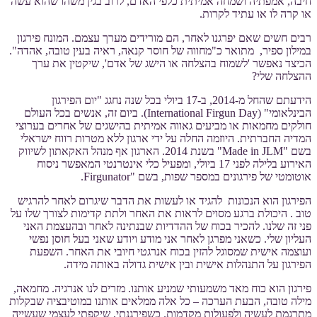
חיבה, אמפתיה ושמחה אמיתית כלפי האדם, לרוב בגין משהו שהוא עשה
או קרה לו או עתיד לקרות.
רבים חשים שאם יפרגנו לאחר, הם מורידים מערך עצמם. המונח פירגון
במילון ספיר, מתואר כ"מחווה של חוסר קנאה, ראיה בעין טובה, אהדה".
הכיצד נאפשר 'לשמוח בהצלחה או הישג של אדם', שיקטין את ערך
ההצלחה שלי?
הידעתם שהחל מ-2014, ב-17 ביולי בכל שנה נחגג "יום הפירגון
הבינלאומי" (International Firgun Day). ביום זה, אנשים בכל העולם
חולקים מחמאות או מביעים גאווה אמיתית בהישגים של אחרים בערוצי
המדיה החברתית. היוזמה החלה על ידי ארגון ללא מטרות רווח ישראלי
בשם "Made in JLM" בשנת 2014. הארגון אף מנהל האקאתון לשיווק
האירוע בלילה לפני 17 ביולי, ומפעיל כלי אינטרנטי המאפשר ניסוח
אוטומטי של פירגונים במספר שפות, בשם "Firgunator.
הפירגון הוא הנכונות להגיד או לעשות את הדבר שיגרום לאחר להרגיש
טוב . היכולת ברגע מסוים לראות את האחר ולתת קדימות לצורך שלו על
פני זה שלנו. להכיר בכוח של ההדדיות שבנתינה לאחר ובהעצמת האני
העליון שלי. כשאני מפרגן לאחר אני מודע ויודע שאני בעל חוסן נפשי
ועוצמה אישית שמסוגל להזין בכוח אנרגטי חיובי את האחר. השפעת
הפירגון על התנהלות אישית ובין אישית גדולה באותה מידה.
פירגון הוא כוח מאד משמעותי שמניע אותנו. מזרים לנו אנרגיה. מחמאה,
מילה טובה, הבעת הערכה – כל אלה ממלאים אותנו במוטיבציה שבקלות
מתרגמת לעשיה ולפעולות מקדמות. כשפירגנתי, שיקפתי לעצמי שעשייה