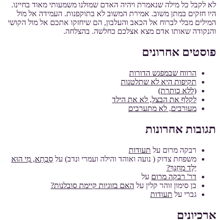
לא לקבל כל מילה שנאמרת ויהיה האדם שמולנו משמעותי מאוד בחיינו.
היו חזקים במתן משוב. אמירת המשוב לא בתוקפנות. העמידה אל מול
המילים מבלי לברוח אל הכאב והעלבון, הם שיחזקו אתכם אל מול הקושי
והנקודה שאותו אדם מצא אצלכם כחלשה. בהצלחה.
פוסטים אחרונים
הרווח שבמפגש הדורות
תקיפות היא לא שתלטנות
(ללא כותרת)
לקלף את הבצל, לא את הילד
מעורבים, לא מתערבים
תגובות אחרונות
רבקה מרום
על
תעודות
משפחת צדוק ( נועה ואוהד והילה ועמרי ונדב)
על
סָבְתָא, מִי הוּא
יֶלֶד מְחֻנָּךְ?
דר' רבקה מרום
על
בן סימון זוהר קלין
על
האם בזוגיות קיימת סובלנות?
גברי
על
תעודות
ארכיונים