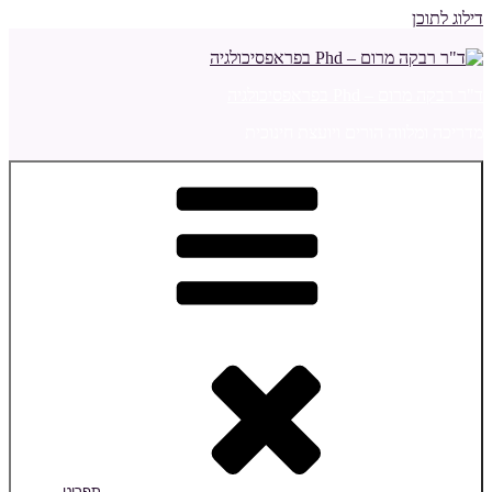
דילוג לתוכן
ד"ר רבקה מרום – Phd בפראפסיכולגיה
מדריכה ומלווה הורים ויועצת חינוכית
תפריט