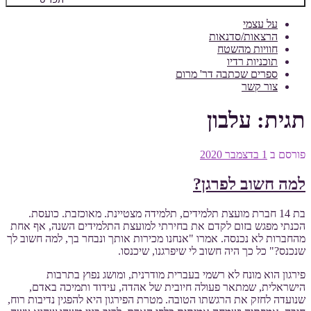
על עצמי
הרצאות/סדנאות
חוויות מהשטח
תוכניות רדיו
ספרים שכתבה דר' מרום
צור קשר
תגית:
עלבון
פורסם ב
1 בדצמבר 2020
למה חשוב לפרגן?
בת 14 חברת מועצת תלמידים, תלמידה מצטיינת. מאוכזבת. כועסת.
הכנתי מפגש בזום לקדם את בחירתי למועצת התלמידים השנה, אף אחת
מהחברות לא נכנסה. אמרו "אנחנו מכירות אותך ונבחר בך, למה חשוב לך
שנכנס?" כל כך היה חשוב לי שיפרגנו, שיכנסו.
פירגון הוא מונח לא רשמי בעברית מודרנית, ומושג נפוץ בתרבות
הישראלית, שמתאר פעולה חיובית של אהדה, עידוד ותמיכה באדם,
שנועדה לחזק את הרגשתו הטובה. מטרת הפירגון היא להפגין נדיבות רוח,