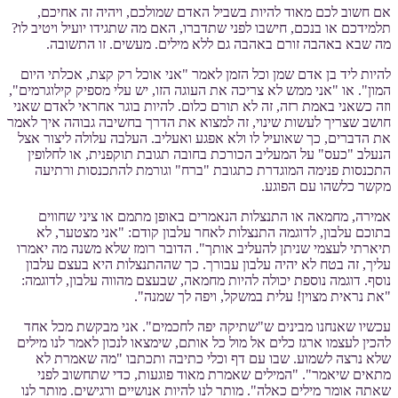
אם חשוב לכם מאוד להיות בשביל האדם שמולכם, ויהיה זה אחיכם,
תלמידכם או בנכם, חישבו לפני שתדברו, האם מה שתגידו יועיל ויטיב לו?
מה שבא באהבה זורם באהבה גם ללא מילים. מעשים. זו התשובה.
להיות ליד בן אדם שמן וכל הזמן לאמר "אני אוכל רק קצת, אכלתי היום
המון". או "אני ממש לא צריכה את העוגה הזו, יש עלי מספיק קילוגרמים",
וזה כשאני באמת רזה, זה לא תורם כלום. להיות בוגר אחראי לאדם שאני
חושב שצריך לעשות שינוי, זה למצוא את הדרך בחשיבה גבוהה איך לאמר
את הדברים, כך שאועיל לו ולא אפגע ואעליב. העלבה עלולה ליצור אצל
הנעלב "כעס" על המעליב הכורכת בחובה תגובת תוקפנית, או לחלופין
התכנסות פנימה המוגדרת כתגובת "ברח" וגורמת להתכנסות ורתיעה
מקשר כלשהו עם הפוגע.
אמירה, מחמאה או התנצלות הנאמרים באופן מתמם או ציני שחווים
בתוכם עלבון, לדוגמה התנצלות לאחר עלבון קודם: "אני מצטער, לא
תיארתי לעצמי שניתן להעליב אותך". הדובר רומז שלא משנה מה יאמרו
עליך, זה בטח לא יהיה עלבון עבורך. כך שההתנצלות היא בעצם עלבון
נוסף. דוגמה נוספת יכולה להיות מחמאה, שבעצם מהווה עלבון, לדוגמה:
"את נראית מצוין! עלית במשקל, ויפה לך שמנה".
עכשיו שאנחנו מבינים ש"שתיקה יפה לחכמים". אני מבקשת מכל אחד
להכין לעצמו ארגז כלים אל מול כל אותם, שימצאו לנכון לאמר לנו מילים
שלא נרצה לשמוע. שבו עם דף וכלי כתיבה ותכתבו "מה שאמרת לא
מתאים שיאמר". "המילים שאמרת מאוד פוגעות, כדי שתחשוב לפני
שאתה אומר מילים כאלה". מותר לנו להיות אנושיים ורגישים. מותר לנו