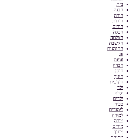
בית
הבנה
הורה
הורות
הורים
הכלה
הצלחה
הקשבה
התנהגות
זוג
זוגיות
חברה
חוסן
חינוך
חינוכית
ילד
ילדה
ילדים
כבוד
לימודים
למידה
מורה
מורים
מחנך
מסגרת