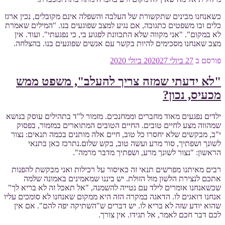
כשאנחנו מבינים שתקשורת של העלבה והשפלה אינם מקובלים, נכין ארגז
כלים ובו משפטים כתגובה, אם נגיע למצב שפוגעים בנו. "המילים שאמרת
לא במקום". "אני מקווה שלא התכוונת לפגוע בי, כי נפגעתי". ועוד. אין
מצב שאנחנו מסכימים להיות בקשר עם אנשים שפוגעים בנו. בהצלחה.
פורסם ב
27 ביולי 2020
27 ביולי 2020
"לא ידעתי שמזה צריך להעלב", משפט ממש
מכעיס, נכון?
ילדים נפגעים מאוד מחברים וממחנכים. מזמור ל"ד בתהילים עוסק בנושא
שמהווה מצע לחיים טובים. החיים הטובים המתוארים במזמור, בפסוק
י"ב, מבקשים שלא יחסרו כל טוב, חיים אלה מותנים בכמה תנאים: נצור
לשונך ושפתיך, סור מרע ועשה טוב, בקש שלום.נתרכז כאן בתנאי
הראשון: "נצור לשונך מרע, ושפתיך מדבר מרמה".
רבים מאיתנו מפרשים תנאי זה כאיסור על רכילות ואני מבקשת להפנות
אתכם לנצירת הלשון מול הזולת. יש ביננו שמאמינים באמונה שלמה
שכשאנחנו אומרים לילד עם נטייה להשמנה, "אל תאכל זה לא בריא לך"
אנחנו דואגים לו. הדאגה במקרה הזה היא ממקום שאנחנו לא סומכים עליו
שהוא יודע שזה לא בריא לו. יש דברים ש"השתיקה יפה להם". אם אין
לכם דבר חכם לאמר, אל תגידו. אין צורך.