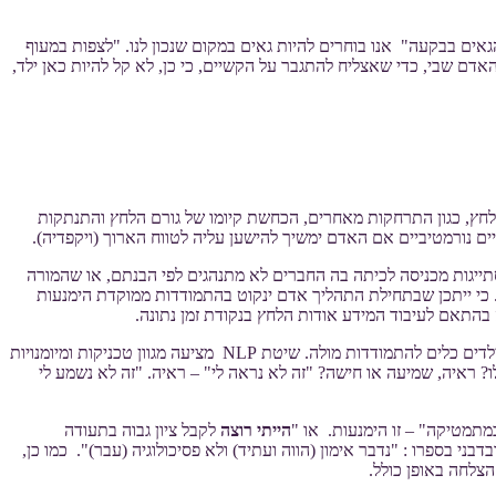
גאים בבקעה" אנו בוחרים להיות גאים במקום שנכון לנו. "לצפות במעוף
האדם שבי, כדי שאצליח להתגבר על הקשיים, כי כן, לא קל להיות כאן ילד,
מגורם הלחץ או מהתגובה לגורם הלחץ, כגון התרחקות מאחרים, הכחשת קיומו של גורם הלחץ והתנתקות
נורמטיביים אם האדם ימשיך להישען עליה לטווח הארוך (ויקפדיה).
סתייגות מכניסה לכיתה בה החברים לא מתנהגים לפי הבנתם, או שהמורה
 כי ייתכן שבתחילת התהליך אדם ינקוט בהתמודדות ממוקדת הימנעות
התאם לעיבוד המידע אודות הלחץ בנקודת זמן נתונה.
ההימנעות יכולה להיות ממקום שאכן ישנה בעיה/קושי וייתכן שמדובר בעיוות חשיבה, כך או כך, חשוב שנבין את הסיבה לאותה הימנעות בכדי להעניק לילדים כלים להתמודדות מולה. שיטת NLP מציעה מגוון טכניקות ומיומנויות
? ראיה, שמיעה או חישה? "זה לא נראה לי" – ראיה. "זה לא נשמע לי
במתמטיקה" – זו הימנעות. או "
הייתי רוצה
לקבל ציון גבוה בתעודה
 בספרו : "נדבר אימון (הווה ועתיד) ולא פסיכולוגיה (עבר)". כמו כן,
צלחה באופן כולל.