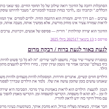
הסתכלות רחבה על החינוך רואה שילוב של כל תחומי החיים. כפי שאני כותב
הכללים.“ וכתבתי גם: „לדבר בנחת ובכבוד למבוגרים.“ מעבר להיותנו עוסק
ערכים – הם דרך חיים. והמורה הוא הדוגמה החיה. ילדים לומדים איך המור
לראות שמורה צעיר אינו מוחק מורשת, אלא ממשיך אותה, מעבה אותה, ומכנ
החינוך הוא יצירה קהילתית ־ דורית — פסיפס של אנשים, זיכרונות, ערכים 
פורסם ב
13 בינואר 2025
17 ביולי 2025
לגעת באור לגעת ברוח / רבקה מרום
במסגרת שיעורי שיר עברי, נחשפנו לשני שירים: "זה לא כל כך פשוט להיו
כיף בעולם" שכתבו אמיר פיי גוטמן ועידן יסקין , בחרו הילדים להעצים מ
הילד.
הילדים חווים קשיים, אתגרים וחרדות. המסוגלות להיות מנצחים ולהיות משמ
שאנחנו עושים בזמן שהזמן עושה את שלו. נלמד את הילדים שבדרך לפסגה
הנכון להעצת הילדים הוא לראות באמינות ערך מרכזי. הסביבה היא יצירה 
לו זמן – לא תהא לו משפחה. הקדישו למשפחה זמן. הקדישו מאמץ להפוך ער
עם מודל חיקוי כזה ידע לדאוג להוריו.
חבר אמיתי, כשאתה מצליח בגדול, הוא מחבק אותך, כשדמעות בעיניו מרוב א