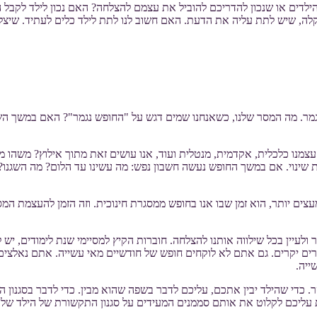
ילדים או שנכון להדריכם להוביל את עצמם להצלחה? האם נכון לילד לקבל ה
 קלה, שיש לתת עליה את הדעת. האם חשוב לנו לתת לילד כלים לעתיד. שיצליח
נגמר. מה המסר שלנו, כשאנחנו שמים דגש על "החופש נגמר"? האם במשך הש
צמנו כלכלית, אקדמית, מנטלית ועוד, אנו עושים זאת מתוך אילוץ? משהו מכ
שינוי. אם במשך החופש נעשה חשבון נפש: מה עשינו עד הלום? מה השגנו?
 מעצים יותר, הוא זמן שבו אנו בחופש ממסגרת חינוכית. וזה הזמן להעצמת 
ר ולעיין בכל שילווה אותנו להצלחה. חוברות הקיץ למסיימי שנת לימודים, י
הורים יקרים. גם אתם לא לוקחים חופש של חודשיים מאי עשייה. אתם נאלצי
ייה.
 כדי שהילד יבין אתכם, עליכם לדבר בשפה שהוא מבין. כדי לדבר בסגנון ה
ת עליכם לקלוט את אותם סממנים המעידים על סגנון התקשורת של הילד של