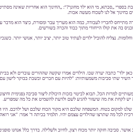
ת בספרי „סבתא, מי הוא ילד מחונך?“: „החינוך הוא אחריות שאינה מסתיימת
ים בחינוך אל לנו לשכוח מעשה אבות.
ה מתייחס לחבריו לעבודה, כמה הוא מעריך עבר ומסורת, כיצד הוא מדבר עם
יס בה את קולו הייחודי מתוך כבוד והכרה בשורשים.
וחלומות. נצליח להוביל ילדים לעתיד טוב יותר, יציב יותר, אנושי יותר. כ
ת כאן ילד" כתבה יערה שבו. הילדים אמרו שקשה שההורים עובדים ולא בבית
תוך השיר שתי סביבות משמעותיות: "להיות עם חברים ובשבת בבוקר לישון עם
עותיים למרות הכל, תבוא לביטוי בזכות היכולת ליצור סביבה (פנימית וחיצו
 יש לקחת את מה שיעזור להגיע לשם ולדעת להשמיט את כל מה שמפריע.
שלנו למקום בטוח. המשפחה שלכם היא מקור הכוח שלכם ושל ילדכם. היו דוגמ
כית לכל מה שתרצו שהילדים עצמם יהיו. תלמיד בכיתה ד' אמר: "אני רואה 
ושר. סביבה חזקה יותר מכוח רצון, לחיוב ולשלילה. בדרך כלל אנחנו סופג