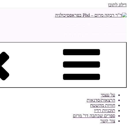
דילוג לתוכן
ד"ר רבקה מרום – Phd בפראפסיכולגיה
מדריכה ומלווה הורים ויועצת חינוכית
על עצמי
הרצאות/סדנאות
חוויות מהשטח
תוכניות רדיו
ספרים שכתבה דר' מרום
צור קשר