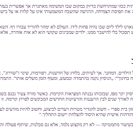
תית ככזו שמתרחשת בדיוק במקום שבו המשימה מאתגרת אך אפשרית בעזרת ל
רה את תפיסת הצמיחה, הדגישה שהשבח המשמעותי אינו על קלות או על כישרו
נו לילד ליום שבו נהיה פחות לידו. העולם לא ימהר להוריד עבורו רף. השאל
תסכול בלי להישבר ממנו. ילדים שמבינים שקושי הוא לא אות אזהרה, אלא ח
הילדים. המחנך. אך לעיתים, בלחץ של חדשנות, רפורמות, שינוי ו"שדרוג", 
בחינוך“: „הניסיון נקנה בהתמדה ובמעש, ומעוף הזמן משלים אותו“. התמדה 
יון יקר מפז, שבזכותו נבנתה המציאות הקיימת. כאשר מורה צעיר נכנס בשע
אורך שנים לבין הרעננות והרעיונות החדשים המבקשים לפרוץ קדימה. זו זוגי
 בית ספרי – חשוב להגדיר מטרות ויעדים לביצוע, וחשוב להיות מודעים לע
הזדהות אישית שהיא היסוד להצלחת יישום התהליך.“
 בשיעור מתמטיקה — לא רק מקצוע נלמד, אלא גם סבלנות, שיתוף פעולה וה