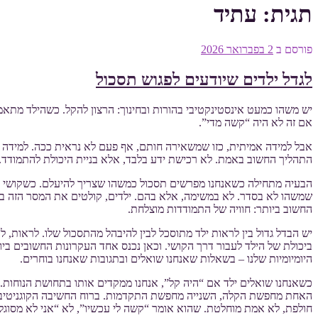
תגית:
עתיד
פורסם ב
2 בפברואר 2026
לגדל ילדים שיודעים לפגוש תסכול
יש משהו כמעט אינסטינקטיבי בהורות ובחינוך: הרצון להקל. כשהילד מתאמ
אם זה לא היה “קשה מדי”.
אבל למידה אמיתית, כזו שמשאירה חותם, אף פעם לא נראית ככה. למידה ע
התהליך החשוב באמת. לא רכישת ידע בלבד, אלא בניית היכולת להתמודד.
הבעיה מתחילה כשאנחנו מפרשים תסכול כמשהו שצריך להיעלם. כשקושי נת
שמשהו לא בסדר. לא במשימה, אלא בהם. ילדים, קולטים את המסר הזה במה
החשוב ביותר: חוויה של התמודדות מוצלחת.
יש הבדל גדול בין לראות ילד מתוסכל לבין להיבהל מהתסכול שלו. לראות, לה
ביכולת של הילד לעבור דרך הקושי. וכאן נכנס אחד העקרונות החשובים ביו
היומיומיות שלנו – בשאלות שאנחנו שואלים ובתגובות שאנחנו בוחרים.
כשאנחנו שואלים ילד אם “היה קל”, אנחנו ממקדים אותו בתחושת הנוחות. כ
האחת מחפשת הקלה, השנייה מחפשת התקדמות. ברוח החשיבה הקוגניטיבית-ה
חולפת, לא אמת מוחלטת. שהוא אומר “קשה לי עכשיו”, לא “אני לא מסוגל”