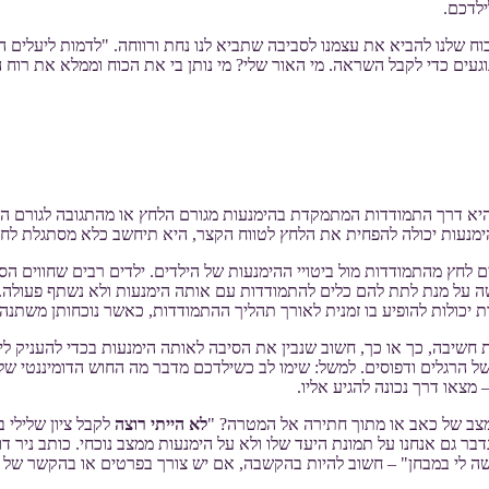
ילדכם.
וח שלנו להביא את עצמנו לסביבה שתביא לנו נחת ורווחה. "לדמות ליעלים ה
נוגעים כדי לקבל השראה. מי האור שלי? מי נותן בי את הכוח וממלא את רוח 
יכולוגיה, התמודדות ממוקדת הימנעות (באנגלית: Avoidance coping) היא דרך התמודדות המתמקדת בהימנעות 
נעות יכולה להפחית את הלחץ לטווח הקצר, היא תיחשב כלא מסתגלת לחיים 
ם לחץ מהתמודדות מול ביטויי ההימנעות של הילדים. ילדים רבים שחווים ה
שה על מנת לתת להם כלים להתמודדות עם אותה הימנעות ולא נשתף פעולה.
כולות להופיע בו זמנית לאורך תהליך ההתמודדות, כאשר נוכחותן משתנה ב
של הרגלים ודפוסים. למשל: שימו לב כשילדכם מדבר מה החוש הדומיננטי שלו
 מצאו דרך נכונה להגיע אליו.
מצב של כאב או מתוך חתירה אל המטרה? "
לא הייתי רוצה
לקבל ציון שלילי 
 אנחנו על תמונת היעד שלו ולא על הימנעות ממצב נוכחי. כותב ניר דובדבני
ה לי במבחן" – חשוב להיות בהקשבה, אם יש צורך בפרטים או בהקשר של ה