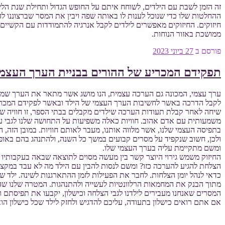
זה הזמן לשבת עם הילדים, לשוחח איתם על החופש הגדול ותחילת שנת הלימוד
ההחלטות שלו כדי שנוכל לענות לו באותה שפה ויבין את המסר שברצוננו להע
חיזוקים. החיזוקים מאפשרים לילדים לקבל אנרגיה להתמודדות עם הקשיים. 
ממושכת באזור הנוחות.
פורסם ב
27 ביוני 2023
תפקידם המכריע של ההורים בבניית הערך העצמי
ערך עצמי, המכונה גם הערכה עצמית, הנו מושג אשר מתאר את הערך שמקנה 
לקבל הדרכה באשר לחשיבות הערך העצמי של הילד ובאשר לפקידם המכריע במשי
שיחה לאחר קבלת תעודות הערכה שילדים מקבלים בבתי הספר, זו חוויה שיש
משמעותית עם אדם אהוב. חוויות כאלה משפיעות על התחושה שלנו לגבי עצמנו 
בתפיסה העצמי שלנו, אשר מלווה אותנו, מעבר לאותם חוויות. במובן הזה, 
ולכן, חשוב שנקפיד על מסרים קבועים במשך כל השנה, ולהתנהג בהם באופן ר
ומשם מתקיימת עליה בערך העצמי שלו.
הצלחת להגיע להערכה כזו? ומשם לנסות להבין עם הילד מה לא עבד במקצ
כדאי לנהל יומן הצלחות. לחבר את הפעילות לזמן ההתארגנות לשינה. ילד שס
מתוך הבנק את המחמאות הרלוונטיות לעשייה ולהתנהגות. המטרה שלנו שההו
המסרים שאנחנו מעבירים לילדנו לגבי הצלחה וכישלון, יקבעו את תפיסתם ו
אם אתם רואים כישלון בתעודה, עליכם להדגיש ולחזק לילד שכל כישלון הוא