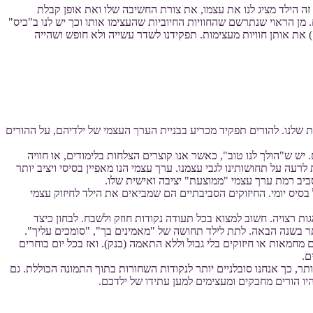
 זה הילד מציג לנו את עצמו, את צורת החשיבה שלו ואת אופן קבלת
 מן הראוי שנתרשם שהחוויות החיוביות שהעצימו אותו וכך יש לנו ב"כיס"
 את אותן חוויות מעצימות. תפקידנו לשדר עשייה ולא חופש ושהייה
 שלנו. להורים תפקיד מכריע בבניית הערך העצמי של ילדיהם, על ההורים
 ש"הולך לנו טוב", כאשר אנו קוצרים הצלחות בלימודים, או חוויה
רעה על תחושותינו לגבי עצמנו. ערך עצמי הנו מאפיין בסיסי ויציב יותר
סביב רמת ערך עצמי "ממוצעת" יציבה ואישית שלו.
בסיס יומי. החיזוקים הסביבתיים הם שמביאים את הילד לחיזוק עצמי
הילד לומד לחזק את עצמו בעקבות אותה התנהגות רצויה. חשוב למצוא בכל תעודה נקודות חוזק ולשבח. לבחון כיצד
 בשנה הבאה. לתת לילד תחושה של "מאמינים בך", "סומכים עליך".
מחמאות או חיזוקים בלי גבול וללא התאמה (בנק). ואז בכל יום בוחרים
ם.
ר, כך אנחנו סובלניים יותר לנקודות השחורות בתוך התמונה הכוללת. גם
יו הורים מחבקים ומעצימים למען עתידו של ילדכם.