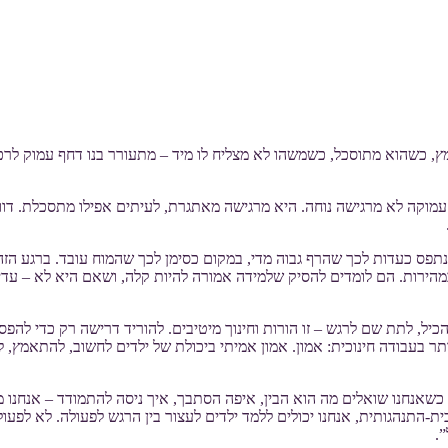
ץ, כשהוא מתוסכל, כשמשהו לא מצליח לו מיד – מתעורר בנו דחף עמוק לרכך
מוקה לא מרגישה נוחה. היא מרגישה מאתגרת, לעיתים אפילו מתסכלת. דווק
פס כעדות לכך שהרף גבוה מדי, במקום כסימן לכך שהמוח עובד. ברגע הזה,
ירות. הם לומדים להסיק שלמידה אמורה להיות קלה, ושאם היא לא – עדיף 
כיל, לתת שם לרגש – זו הורות וחינוך מיטיבים. להוריד דרישה רק כדי להפסי
תר בעבודה חינוכית: אמון. אמון אמיתי ביכולת של ילדים לחשוב, להתאמץ, 
שאנחנו שואלים מה הוא הבין, איפה הסתבך, איך ניסה להתמודד – אנחנו מז
תנהגותית, אנחנו יכולים ללמד ילדים לעצור בין הרגש לפעולה. לא לפעול
.