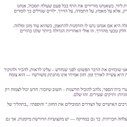
יווי. כשאנחנו מורידים את הרף בכל פעם שעולה תסכול, אנחנו
ן, אלא על מאמץ, על התמדה, על הדרך. ילדים שגדלים כך לומדים
ה היא אם אנחנו נתנו לו הזדמנות להתאמן, כשהוא עוד מוגן ומלווה.
לק טבעי מהדרך. וזו אולי האחריות הגדולה ביותר שלנו כהורים
אנו שוכחים את הדבר הפשוט: לפני שנחדש – עלינו לראות, להכיר ולהוקיר
היא עשייה לאורך זמן. חזון אמיתי אינו מתנתק משורשיו — הוא צומח
רי בית־הספר, נלהב להוביל חדשנות – חשוב שיזכור: חדש יכול לצמוח רק
ות: ותיקים וצעירים. זהו שלם.
רכים האישיים של הצדדים המובילים את החזון.“ והוספתי: „בתהליך של
צלחה חברתית. כך גם במוזיקה — יש מקצועיות הדורשת מיומנות, אך גם