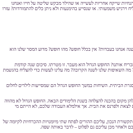
נחיות שייקח אחריות לעשייה או שהילד מבקש שליטה על חייו ואנחנו
 וירגיש משמעותי. או שנסייע בהימנעות ולא ניתן כלים להתמודדות? עזרו
נה אנחנו בעבדות? אין בכלל חופש? מהו חופש? מדוע המסר שלנו הוא
ריח אותנו? החופש הגדול הוא מעבר. זו מטרתו. סיכום שנה קודמת
 מה השאיפות שלנו לשנה הקרובה? מה עלינו לעשות כדי להצליח בהגשמת
המסגרת הביתית. השיחות במשך החופש הגדול הם שמסייעות לילדים לחלום
ש להן מקום בהכנה להצלחה בשנת הלימודים הבאה. החופש הגדול לא מהווה
ם לצאת ולפרנס את הבית. אך אילמלא העבודה שלכם, לא הייתם מי
תקשורת הנכון, עליכם ההורים לפתח שתי מיומנויות ההכרחיות לקיומה של
כם ולאחר מכן עליכם גם לפלוט – לדבר באותה שפה.