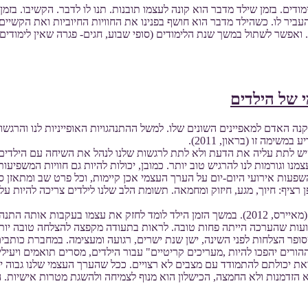
ים. בזמן שילד מדבר הוא קונה לעצמו תובנות. תנו לו לדבר. הקשיבו. בזמן
ביר לו. כשהילד מדבר הוא חושף בפנינו את החוויות החיוביות ואת הקשיים.
ואפשר לשתול במשך שנת הלימודים (סופי שבוע, חגים- פגרה שאין לימודים)
 של הילדים
האדם למאפיינים השונים שלו. למשל ההתנהגויות האופייניות לנו והרגשות
מה זו (בראון, 2011).
 לתת עליה את הדעת ולא לתת לרגשות שלנו לנהל את השיחה עם הילדים. יש
וגורמות לנו להרגיש טוב יותר. כמובן, יכולות להיות גם חוויות המשפיעות ל
השפעות אירועי היום-יום על הערך העצמי אכן קיימות, וכל פרט שב ומתאזן 
ציף: חיוך, מגע, חיזוק ומחמאה. תשומת הלב שלנו לילדים צריכה להיות על 
החיזוק משמש גירוי היוצר קשר בין מעשה מסוים לתוצאה שבאה בעקבותיו (מאיירס, 2012). במשך הזמן 
ועות שהערכה הייתה פחות טובה. לראות בתעודה מקפצה להצלחה טובה יותר
ופר הצלחות לפני השינה, ישן שנת ישרים, רגועה ומעצימה. במחברת כותבים 
רים יהפכו להיות ,מעריכים קריטיים" עבור הילדים, מסרים תואמים ויעילי
את יכולתם להתמודד עם מצבים לא רצויים. ככל שהערך העצמי שלנו גבוה יות
 הזדמנות ולא החמצה, הכישלון הוא מנוף לצמיחה ולהשגת מטרות אישיות. ה