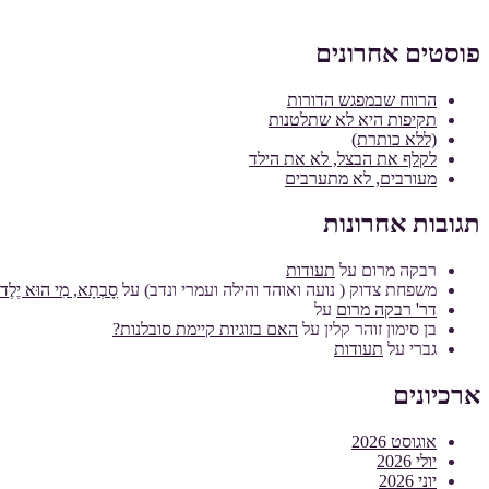
פוסטים אחרונים
הרווח שבמפגש הדורות
תקיפות היא לא שתלטנות
(ללא כותרת)
לקלף את הבצל, לא את הילד
מעורבים, לא מתערבים
תגובות אחרונות
רבקה מרום
על
תעודות
משפחת צדוק ( נועה ואוהד והילה ועמרי ונדב)
על
סָבְתָא, מִי הוּא יֶלֶד מ
דר' רבקה מרום
על
בן סימון זוהר קלין
על
האם בזוגיות קיימת סובלנות?
גברי
על
תעודות
ארכיונים
אוגוסט 2026
יולי 2026
יוני 2026