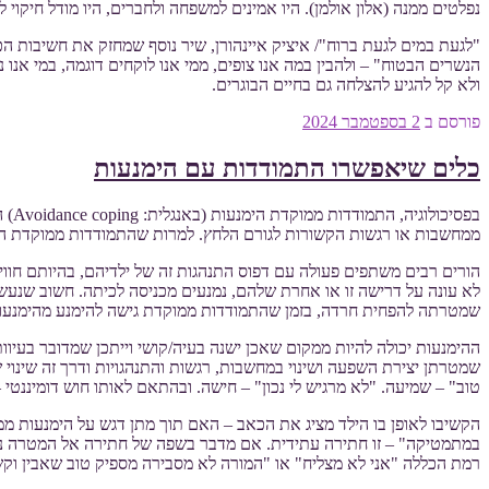
נפלטים ממנה (אלון אולמן). היו אמינים למשפחה ולחברים, היו מודל חיקוי ל
"לגעת במים לגעת ברוח"/ איציק איינהורן, שיר נוסף שמחזק את חשיבות הכ
הנשרים הבטוח" – ולהבין במה אנו צופים, ממי אנו לוקחים דוגמה, במי אנו 
ולא קל להגיע להצלחה גם בחיים הבוגרים.
פורסם ב
2 בספטמבר 2024
כלים שיאפשרו התמודדות עם הימנעות
בפס
ממחשבות או רגשות הקשורות לגורם הלחץ. למרות שהתמודדות ממוקדת הימ
הורים רבים משתפים פעולה עם דפוס התנהגות זה של ילדיהם, בהיותם חווי
לא עונה על דרישה זו או אחרת שלהם, נמנעים מכניסה לכיתה. חשוב שנע
שמטרתה להפחית חרדה, בזמן שהתמודדות ממוקדת גישה להימנע מהימנעות י
שמטרתן יצירת השפעה ושינוי במחשבות, רגשות והתנהגויות ודרך זה שינוי 
טוב" – שמיעה. "לא מרגיש לי נכון" – חישה. ובהתאם לאותו חוש דומיננטי –
הקשיבו לאופן בו הילד מציג את הכאב – האם תוך מתן דגש על הימנעות מ
במתמטיקה" – זו חתירה עתידית. אם מדבר בשפה של חתירה אל המטרה נדבר גם
רמת הכללה "אני לא מצליח" או "המורה לא מסבירה מספיק טוב שאבין וקש