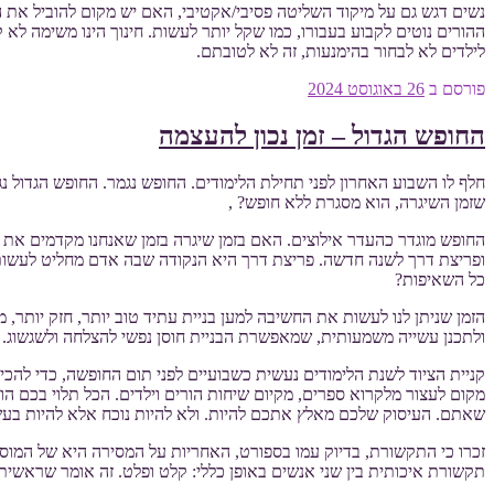
נשים דגש גם על מיקוד השליטה פסיבי/אקטיבי, האם יש מקום להוביל את ה
ההורים נוטים לקבוע בעבורו, כמו שקל יותר לעשות. חינוך הינו משימה לא
לילדים לא לבחור בהימנעות, זה לא לטובתם.
פורסם ב
26 באוגוסט 2024
החופש הגדול – זמן נכון להעצמה
חלף לו השבוע האחרון לפני תחילת הלימודים. החופש נגמר. החופש הגדול 
שזמן השיגרה, הוא מסגרת ללא חופש? ,
החופש מוגדר כהעדר אילוצים. האם בזמן שיגרה בזמן שאנחנו מקדמים את ע
ופריצת דרך לשנה חדשה. פריצת דרך היא הנקודה שבה אדם מחליט לעשות 
כל השאיפות?
הזמן שניתן לנו לעשות את החשיבה למען בניית עתיד טוב יותר, חזק יותר,
ולתכנן עשייה משמעותית, שמאפשרת הבניית חוסן נפשי להצלחה ולשגשוג.
קניית הציוד לשנת הלימודים נעשית כשבועיים לפני תום החופשה, כדי להכי
מקום לעצור מלקרוא ספרים, מקיום שיחות הורים וילדים. הכל תלוי בכם 
שאתם. העיסוק שלכם מאלץ אתכם להיות. ולא להיות נוכח אלא להיות בעש
זכרו כי התקשורת, בדיוק עמו בספורט, האחריות על המסירה היא של המוסר.
תקשורת איכותית בין שני אנשים באופן כללי: קלט ופלט. זה אומר שראשי