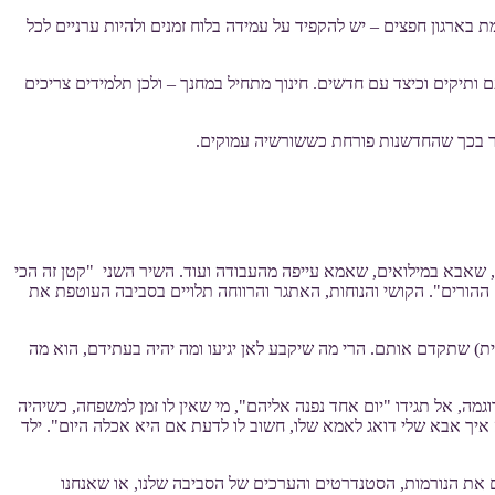
 בארגון חפצים – יש להקפיד על עמידה בלוח זמנים ולהיות ערניים לכל
 ותיקים וכיצד עם חדשים. חינוך מתחיל במחנך – ולכן תלמידים צריכים
שנכיר בכך שהחדשנות פורחת כששורשיה עמוקים.
, שאבא במילואים, שאמא עייפה מהעבודה ועוד. השיר השני "קטן זה הכי
 ההורים". הקושי והנוחות, האתגר והרווחה תלויים בסביבה העוטפת את
נית) שתקדם אותם. הרי מה שיקבע לאן יגיעו ומה יהיה בעתידם, הוא מה
ה, אל תגידו "יום אחד נפנה אליהם", מי שאין לו זמן למשפחה, כשיהיה
איך אבא שלי דואג לאמא שלו, חשוב לו לדעת אם היא אכלה היום". ילד
ים את הנורמות, הסטנדרטים והערכים של הסביבה שלנו, או שאנחנו