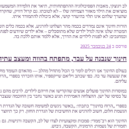
לב ויגוצקי, מאבות הפסיכולוגיה ההתפתחותית, תיאר את הלמידה המשמעו
מוציאים את הילד מאזור הצמיחה שלו – לא לטובתו. גם קרול דוויק, שחק
שהערך שלהם אינו תלוי בהיעדר קושי, אלא ביכולת להתמודד איתו.
הורות וחינוך אינם נמדדים בכמה מהר הצלחנו להרגיע, אלא בכמה כלים השאר
המטרה שלנו אינה לגדל ילדים שלא מתוסכלים – אלא ילדים שיודעים לפגוש 
וכמחנכים: לא לפנות לילדים את הדרך, אלא ללמד אותם ללכת בה.
פורסם ב
24 בנובמבר 2025
חינוך שנבנה על עבר, מתפתח בהווה ומעצב עתיד
בעולם החינוך אנו רגילים לומר כי הכול מתחיל מהלב — מהאדם העומד מול 
את שנעשה עד כה. כפי שכתב ויליאם שייקספיר, אותו הזכרתי בספרי „הרוח 
עליהם.
במוסדות החינוך פועלים אנשים שהקדישו את חייהם לילדים. לרבים מהם ניס
על בסיסו של ישן. ההצלחה האמיתית תגיע כאשר נחבר בין החוכמה שנצברה ל
בספרי „הרוח בחינוך“ כתבתי: „כאשר ניגשים למשימה חשובה של הגדרת חזון
הגשמת חלום, חשוב להדגיש את החשיבות של הגדרת החזון. רק כך תיווצר 
החינוך הוא רב־ממדי: סמכות ומקצועיות לצדו של לב, הקשבה ורגישות. גם
תזמורת של נשמות: הרמוניה, הקשבה, גיבוש.