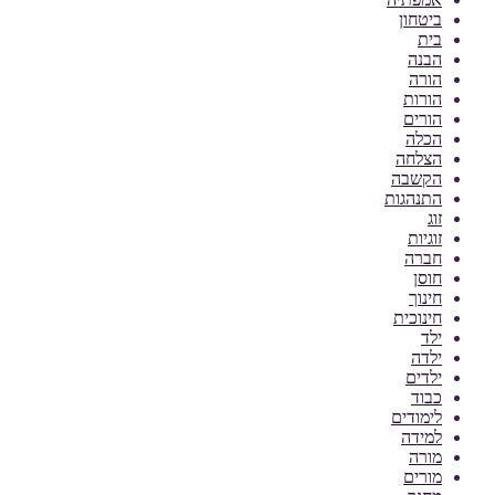
ביטחון
בית
הבנה
הורה
הורות
הורים
הכלה
הצלחה
הקשבה
התנהגות
זוג
זוגיות
חברה
חוסן
חינוך
חינוכית
ילד
ילדה
ילדים
כבוד
לימודים
למידה
מורה
מורים