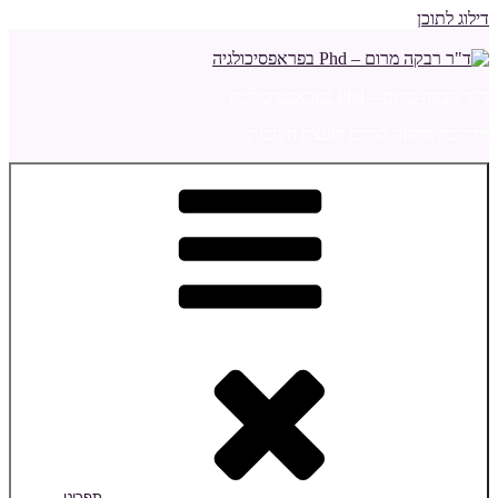
דילוג לתוכן
ד"ר רבקה מרום – Phd בפראפסיכולגיה
מדריכה ומלווה הורים ויועצת חינוכית
תפריט