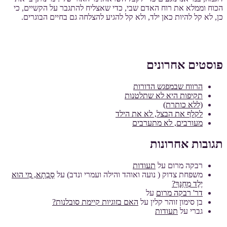
הכוח וממלא את רוח האדם שבי, כדי שאצליח להתגבר על הקשיים, כי
כן, לא קל להיות כאן ילד, ולא קל להגיע להצלחה גם בחיים הבוגרים.
פוסטים אחרונים
הרווח שבמפגש הדורות
תקיפות היא לא שתלטנות
(ללא כותרת)
לקלף את הבצל, לא את הילד
מעורבים, לא מתערבים
תגובות אחרונות
רבקה מרום
על
תעודות
משפחת צדוק ( נועה ואוהד והילה ועמרי ונדב)
על
סָבְתָא, מִי הוּא
יֶלֶד מְחֻנָּךְ?
דר' רבקה מרום
על
בן סימון זוהר קלין
על
האם בזוגיות קיימת סובלנות?
גברי
על
תעודות