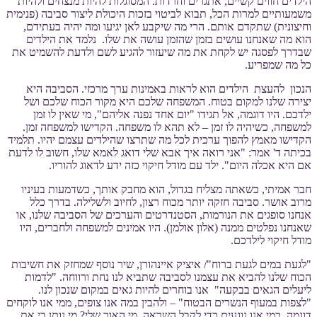
הילדים חווים קשיים, אתגרים וחרדות. המסוגלות להיות מנצחים ולהיות
משמעותיים למרות הכל, תבוא לביטוי בזכות היכולת ליצור סביבה (פנימית
וחיצונית) שתקדם אותם. הרי מה שיקבע לאן יגיעו ומה יהיה בעתידם,
הוא מה שאנחנו עושים בזמן שהזמן עושה את שלו. נלמד את הילדים
שבדרך לפסגה יש לקחת את מה שיעזור להגיע לשם ולדעת להשמיט את
כל מה שמפריע.
הנכון להעצת הילדים הוא לראות באמינות ערך מרכזי. הסביבה היא
יצירה שלנו למקום בטוח. המשפחה שלכם היא מקור הכוח שלכם ושל
ילדכם. היו דוגמה, אל תגידו "יום אחד נפנה אליהם", מי שאין לו זמן
למשפחה, כשיהיה לו זמן – לא תהא לו משפחה. הקדישו למשפחה זמן.
הקדישו מאמץ להפוך ערכית לכל מה שתרצו שהילדים עצמם יהיו. תלמיד
בכיתה ד' אמר: "אני רואה איך אבא שלי דואג לאמא שלו, חשוב לו לדעת
אם היא אכלה היום". ילד עם מודל חיקוי כזה ידע לדאוג להוריו.
חבר אמיתי, כשאתה מצליח בגדול, הוא מחבק אותך, כשדמעות בעיניו
מרוב אושר. סביבה חזקה יותר מכוח רצון, לחיוב ולשלילה. בדרך כלל
אנחנו סופגים את הנורמות, הסטנדרטים והערכים של הסביבה שלנו, או
שאנחנו נפלטים ממנה (אלון אולמן). היו אמינים למשפחה ולחברים, היו
מודל חיקוי לילדכם.
"לגעת במים לגעת ברוח"/ איציק איינהורן, שיר נוסף שמחזק את חשיבות
הכוח שלנו להביא את עצמנו לסביבה שתביא לנו נחת ורווחה. "לדמות
ליעלים הגאים בבקעה" אנו בוחרים להיות גאים במקום שנכון לנו.
"לצפות במעוף הנשרים הבטוח" – ולהבין במה אנו צופים, ממי אנו לוקחים
דוגמה, במי אנו נוגעים כדי לקבל השראה. מי האור שלי? מי נותן בי את