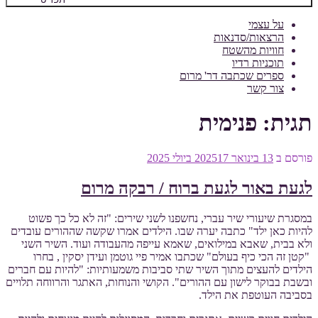
על עצמי
הרצאות/סדנאות
חוויות מהשטח
תוכניות רדיו
ספרים שכתבה דר' מרום
צור קשר
תגית:
פנימית
פורסם ב
13 בינואר 2025
17 ביולי 2025
לגעת באור לגעת ברוח / רבקה מרום
במסגרת שיעורי שיר עברי, נחשפנו לשני שירים: "זה לא כל כך פשוט
להיות כאן ילד" כתבה יערה שבו. הילדים אמרו שקשה שההורים עובדים
ולא בבית, שאבא במילואים, שאמא עייפה מהעבודה ועוד. השיר השני
"קטן זה הכי כיף בעולם" שכתבו אמיר פיי גוטמן ועידן יסקין , בחרו
הילדים להעצים מתוך השיר שתי סביבות משמעותיות: "להיות עם חברים
ובשבת בבוקר לישון עם ההורים". הקושי והנוחות, האתגר והרווחה תלויים
בסביבה העוטפת את הילד.