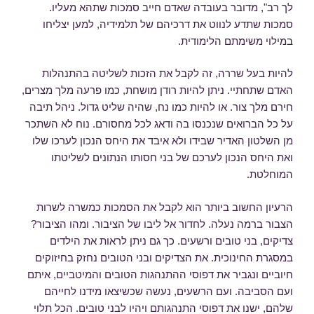
לך רב", מדובר בעובדה שאדם חייב סמכות שתהא מעליו.
סמכות שתדע לנווט את דרכיהם של תלמידיה, למען יצליחו
במילוי משימתם הלימודית.
להיות בעל שררה, זה לקבל את הזכות לשליטה בהתנהלות
האדם שתחתיי. ניתן להיות רודן מושחת, כמו פרעה מלך מצרים,
חירם מלך צור. או להיות כמו נח, שהיה שליט גדול. ניהל תיבה
על כל הברואים שנכנסו בה ודאג לכל מחסורם. נוח לא השתכר
מן השלטון האדיר שבידו ולא איבד את היחס הנכון לערכו שלו
ואת היחס הנכון לערכם של בני חסותו הנתונים לשליטתו
המוחלטת.
הרעיון החשוב ביותר הוא לקבל את הסמכות כמשרה לשרות
הצבור ברמה נעלה. לחדור אל ליבו של הציבור. ומהו הציבור?
צדיקים, בני טובים ורשעים. כך גם ניתן לראות את הילדים
במסגרת החינוכית. את הצדיקים ובני הטובים נחזק בחיזוקים
חיוביים ונגביר את דפוסי ההתנהגות הטובים והמיטביים, איתם
ועם הסביבה. ועם הרשעים, נעשה שכשיצאו מידנו לחייהם
שלהם, ישנו את דפוסי התנהגותם ויהיו לבני טובים. הכל תלוי