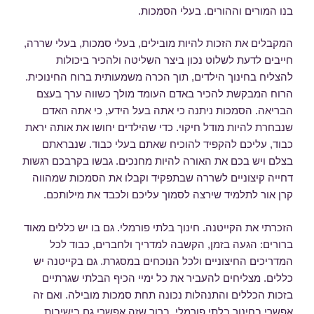
בנו המורים וההורים. בעלי הסמכות.
המקבלים את הזכות להיות מובילים, בעלי סמכות, בעלי שררה,
חייבים לדעת לשלוט נכון ביצר השליטה ולהכיר ביכולות
להצליח בחינוך הילדים, תוך הכרה משמעותית ברוח החינוכית.
הרוח המבקשת להכיר באדם העומד מולך כשווה ערך בעצם
הבריאה. הסמכות ניתנה כי אתה בעל הידע, כי אתה האדם
שנבחרת להיות מודל חיקוי. כדי שהילדים יחושו את אותה יראת
כבוד, עליכם להקפיד להוכיח שאתם בעלי כבוד. שנבראתם
בצלם ויש בכם את האורה להיות מחנכים. גבשו בקרבכם רגשות
דחייה קיצוניים לשררה שבתפקיד וקבלו את הסמכות שמהווה
קרן אור לתלמיד שירצה לסמוך עליכם ולכבד את מילותכם.
הזכרתי את הקייטנה. חינוך בלתי פורמלי. גם בו יש כללים מאוד
ברורים: הגעה בזמן, הקשבה למדריך ולחברים, כבוד לכל
המדריכים החיצוניים ולכל הנוכחים במסגרת. גם בקייטנה יש
כללים. מצליחים להעביר את כל ימיי הכיף הבלתי שגרתיים
בזכות הכללים והתנהלות נכונה תחת סמכות מובילה. ואם זה
אפשרי בחינוך בלתי פורמלי. ברור שזה אפשרי גם בישיבות,