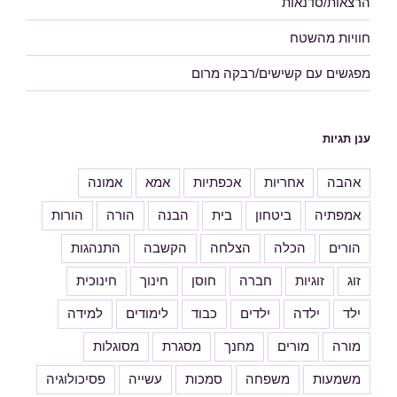
הרצאות/סדנאות
חוויות מהשטח
מפגשים עם קשישים/רבקה מרום
ענן תגיות
אהבה
אחריות
אכפתיות
אמא
אמונה
אמפתיה
ביטחון
בית
הבנה
הורה
הורות
הורים
הכלה
הצלחה
הקשבה
התנהגות
זוג
זוגיות
חברה
חוסן
חינוך
חינוכית
ילד
ילדה
ילדים
כבוד
לימודים
למידה
מורה
מורים
מחנך
מסגרת
מסוגלות
משמעות
משפחה
סמכות
עשייה
פסיכולוגיה