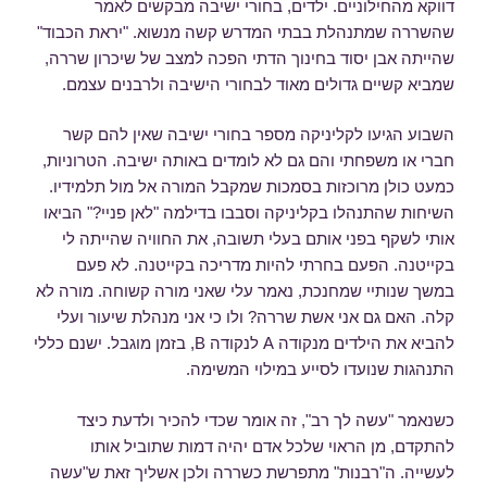
דווקא מהחילוניים. ילדים, בחורי ישיבה מבקשים לאמר
שהשררה שמתנהלת בבתי המדרש קשה מנשוא. "יראת הכבוד"
שהייתה אבן יסוד בחינוך הדתי הפכה למצב של שיכרון שררה,
שמביא קשיים גדולים מאוד לבחורי הישיבה ולרבנים עצמם.
השבוע הגיעו לקליניקה מספר בחורי ישיבה שאין להם קשר
חברי או משפחתי והם גם לא לומדים באותה ישיבה. הטרוניות,
כמעט כולן מרוכזות בסמכות שמקבל המורה אל מול תלמידיו.
השיחות שהתנהלו בקליניקה וסבבו בדילמה "לאן פניי?" הביאו
אותי לשקף בפני אותם בעלי תשובה, את החוויה שהייתה לי
בקייטנה. הפעם בחרתי להיות מדריכה בקייטנה. לא פעם
במשך שנותיי שמחנכת, נאמר עלי שאני מורה קשוחה. מורה לא
קלה. האם גם אני אשת שררה? ולו כי אני מנהלת שיעור ועלי
להביא את הילדים מנקודה A לנקודה B, בזמן מוגבל. ישנם כללי
התנהגות שנועדו לסייע במילוי המשימה.
כשנאמר "עשה לך רב", זה אומר שכדי להכיר ולדעת כיצד
להתקדם, מן הראוי שלכל אדם יהיה דמות שתוביל אותו
לעשייה. ה"רבנות" מתפרשת כשררה ולכן אשליך זאת ש"עשה