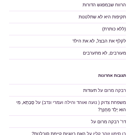
הרווח שבמפגש הדורות
תקיפות היא לא שתלטנות
(ללא כותרת)
לקלף את הבצל, לא את הילד
מעורבים, לא מתערבים
תגובות אחרונות
רבקה מרום
על
תעודות
משפחת צדוק ( נועה ואוהד והילה ועמרי ונדב)
על
סָבְתָא, מִי
הוּא יֶלֶד מְחֻנָּךְ?
דר' רבקה מרום
על
בן סימון זוהר קלין
על
האם בזוגיות קיימת סובלנות?