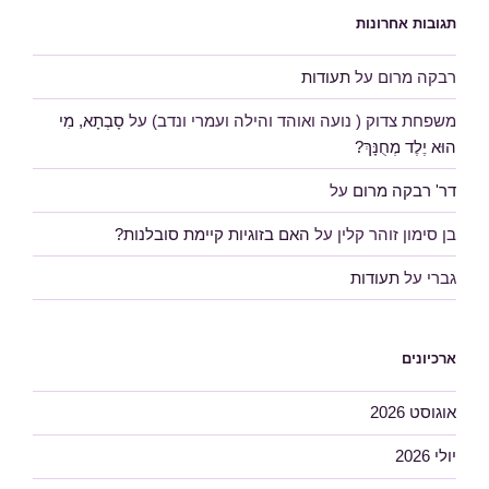
תגובות אחרונות
רבקה מרום
על
תעודות
משפחת צדוק ( נועה ואוהד והילה ועמרי ונדב)
על
סָבְתָא, מִי
הוּא יֶלֶד מְחֻנָּךְ?
דר' רבקה מרום
על
בן סימון זוהר קלין
על
האם בזוגיות קיימת סובלנות?
גברי
על
תעודות
ארכיונים
אוגוסט 2026
יולי 2026