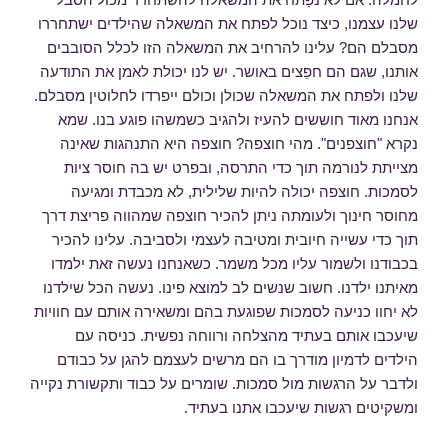
שלנו עצמנו, כיצד נוכל לפתח את המשאלה שהילדים ישתחררו
מסבלם הם? עלינו להרחיב את המשאלה הזו לכלל הסובבים
אותנו, שגם הם חפֵצים באושר. יש לנו יכולת לאמן את התודעה
שלנו ולפתח את המשאלה שכולן וכולם ייפרדו לחלוטין מסבלם.
אנחנו מאוד חוששים להעיז ולהגיב כשמשהו פוגע בנו. שמא
נקרא "חוצפנים". מהי חוצפה? חוצפה היא התנהגות שאינה
מצייתת לנורמה תוך כדי התרסה, ובפרט יש בה חוסר ציות
לסמכות. חוצפה יכולה להיות שלילית, לא מכבדת ומגיעה
מחוסר חינוך ולעומתה ניתן להכיר חוצפה שמהווה פריצת דרך
תוך כדי עשייה חיובית ומטיבה לעצמי ולסביבה. עלינו להכיר
בכבודנו ולשמור עליו מכל משמר. כשאנחנו נעשה זאת ילמדו
מאיתנו ילדנו. חשוב שנשים לב למוצא פינו. נעשה הכל שילדנו
לא יחוו כניעה לסמכות שפוגעת בהם ומשאירה אותם עם חוויות
שיעכבו אותם בעתיד מהצלחה ורווחה נפשית. כניסה עם
הילדים לדמיון מודרך בו הם מרשים לעצמם להגן על כבודם
ולדבר על הרגשות מול סמכות. שומרים על כבוד ותקשורת נקייה
ומשקיטים רגשות שיעכבו אתנו בעתיד.