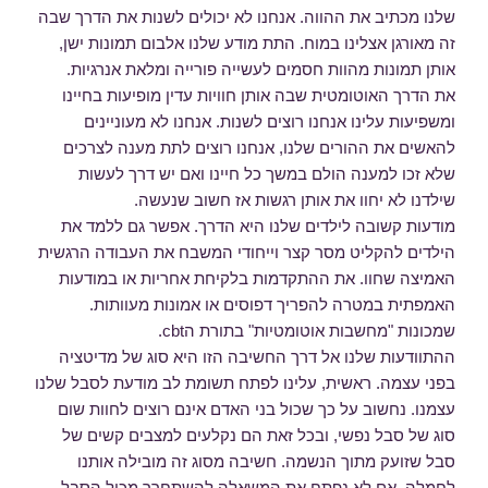
שלנו מכתיב את ההווה. אנחנו לא יכולים לשנות את הדרך שבה
זה מאורגן אצלינו במוח. התת מודע שלנו אלבום תמונות ישן,
אותן תמונות מהוות חסמים לעשייה פורייה ומלאת אנרגיות.
את הדרך האוטומטית שבה אותן חוויות עדין מופיעות בחיינו
ומשפיעות עלינו אנחנו רוצים לשנות. אנחנו לא מעוניינים
להאשים את ההורים שלנו, אנחנו רוצים לתת מענה לצרכים
שלא זכו למענה הולם במשך כל חיינו ואם יש דרך לעשות
שילדנו לא יחוו את אותן רגשות אז חשוב שנעשה.
מודעות קשובה לילדים שלנו היא הדרך. אפשר גם ללמד את
הילדים להקליט מסר קצר וייחודי המשבח את העבודה הרגשית
האמיצה שחוו. את ההתקדמות בלקיחת אחריות או במודעות
האמפתית במטרה להפריך דפוסים או אמונות מעוותות.
שמכונות "מחשבות אוטומטיות" בתורת הcbt.
ההתוודעות שלנו אל דרך החשיבה הזו היא סוג של מדיטציה
בפני עצמה. ראשית, עלינו לפתח תשומת לב מודעת לסבל שלנו
עצמנו. נחשוב על כך שכול בני האדם אינם רוצים לחוות שום
סוג של סבל נפשי, ובכל זאת הם נקלעים למצבים קשים של
סבל שזועק מתוך הנשמה. חשיבה מסוג זה מובילה אותנו
לחמלה. אם לא נפַתח את המשאלה להשתחרר מכול הסבל