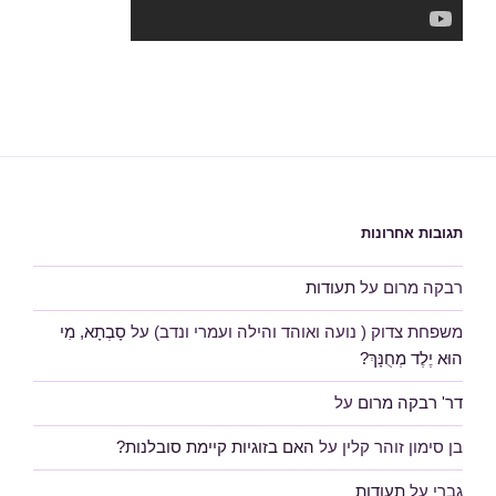
תגובות אחרונות
רבקה מרום
על
תעודות
משפחת צדוק ( נועה ואוהד והילה ועמרי ונדב)
על
סָבְתָא, מִי
הוּא יֶלֶד מְחֻנָּךְ?
דר' רבקה מרום
על
בן סימון זוהר קלין
על
האם בזוגיות קיימת סובלנות?
גברי
על
תעודות