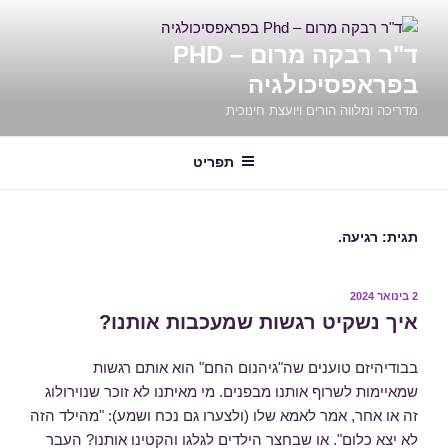
ילוג
תוכן
ד"ר רבקה מרום – PHD
בפראפסיכולגיה
מדריכה ומלווה הורים ויועצת חינוכית
תפריט
תגית:
רגיעה.
פורסם
2 בינואר 2024
ב
איך נשקיט רגשות שמעכבות אותנו?
בבודיהיזם טוענים שה"גיהנום החם" הוא אותם רגשות
שמאיימות לשרוף אותנו מבפנים. מי מאיתנו לא זוכר שנוירולוג
זה או אחר, אמר לאמא שלו (ולצערו גם נכח ושמע): "מהילד הזה
לא יצא כלום". או שבחצר הילדים לגלגו והקטינו אותנו? העבר