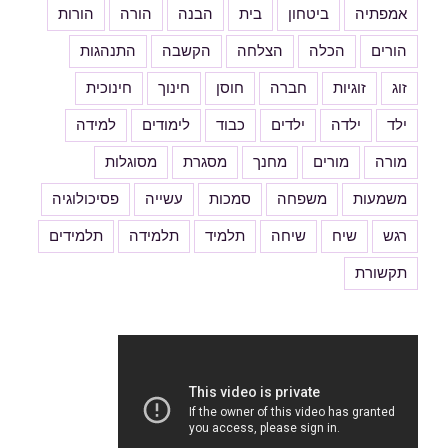
אמפתיה
ביטחון
בית
הבנה
הורה
הורות
הורים
הכלה
הצלחה
הקשבה
התנהגות
זוג
זוגיות
חברה
חוסן
חינוך
חינוכית
ילד
ילדה
ילדים
כבוד
לימודים
למידה
מורה
מורים
מחנך
מסגרת
מסוגלות
משמעות
משפחה
סמכות
עשייה
פסיכולוגיה
רגש
שיח
שיחה
תלמיד
תלמידה
תלמידים
תקשורת