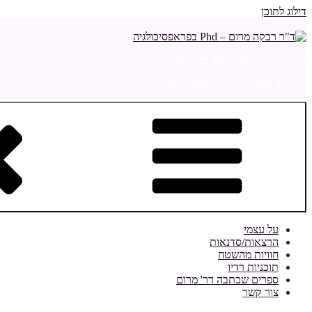
דילוג לתוכן
ד"ר רבקה מרום – Phd בפראפסיכולגיה
מדריכה ומלווה הורים ויועצת חינוכית
על עצמי
הרצאות/סדנאות
חוויות מהשטח
תוכניות רדיו
ספרים שכתבה דר' מרום
צור קשר