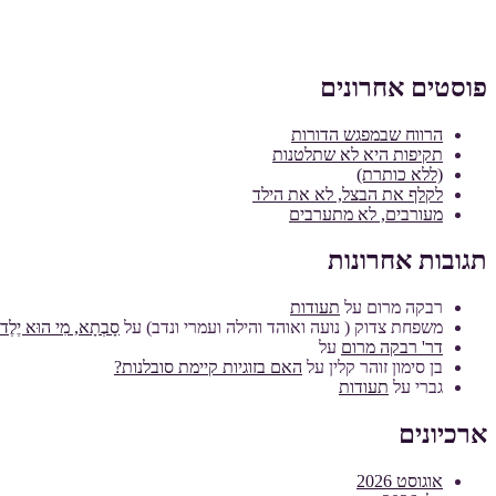
פוסטים אחרונים
הרווח שבמפגש הדורות
תקיפות היא לא שתלטנות
(ללא כותרת)
לקלף את הבצל, לא את הילד
מעורבים, לא מתערבים
תגובות אחרונות
רבקה מרום
על
תעודות
משפחת צדוק ( נועה ואוהד והילה ועמרי ונדב)
על
סָבְתָא, מִי הוּא יֶלֶד מ
דר' רבקה מרום
על
בן סימון זוהר קלין
על
האם בזוגיות קיימת סובלנות?
גברי
על
תעודות
ארכיונים
אוגוסט 2026