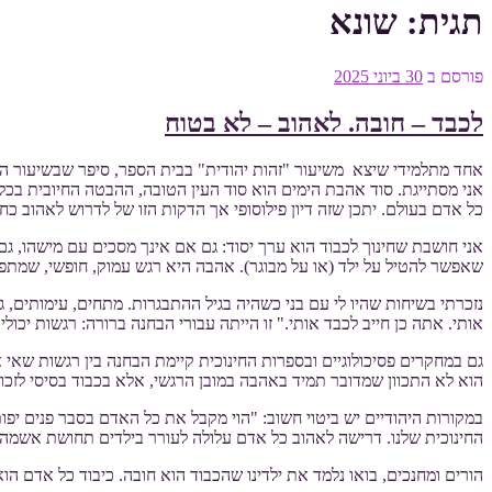
תגית:
שונא
פורסם ב
30 ביוני 2025
לכבד – חובה. לאהוב – לא בטוח
אחד מתלמידי שיצא משיעור "זהות יהודית" בבית הספר, סיפר שבשיעור הסי
כל אדם בעולם. יתכן שזה דיון פילוסופי אך הדקות הזו של לדרוש לאהוב כ
אני חושבת שחינוך לכבוד הוא ערך יסוד: גם אם אינך מסכים עם מישהו, ג
שאפשר להטיל על ילד (או על מבוגר). אהבה היא רגש עמוק, חופשי, שמתפתח 
נזכרתי בשיחות שהיו לי עם בני כשהיה בגיל ההתבגרות. מתחים, עימותים, ג
אותי. אתה כן חייב לכבד אותי." זו הייתה עבורי הבחנה ברורה: רגשות יכו
גם במחקרים פסיכולוגיים ובספרות החינוכית קיימת הבחנה בין רגשות שאי 
הוא לא התכוון שמדובר תמיד באהבה במובן הרגשי, אלא בכבוד בסיסי לזכו
במקורות היהודיים יש ביטוי חשוב: "הוי מקבל את כל האדם בסבר פנים יפ
החינוכית שלנו. דרישה לאהוב כל אדם עלולה לעורר בילדים תחושת אשמה 
הורים ומחנכים, בואו נלמד את ילדינו שהכבוד הוא חובה. כיבוד כל אדם ה