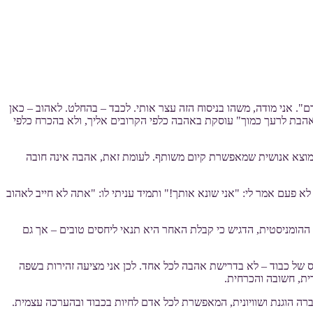
. אני מודה, משהו בניסוח הזה עצר אותי. לכבד – בהחלט. לאהוב – כאן
ם הוא סוד העין הטובה, ההבטה החיובית בכל אדם, הלשון המפרגנת והמספרת בשבח הסובבים (צ. אייל, 2010). מצוות "ואהבת לרעך כמוך" עוסקת באהבה כלפי הקרובים אליך, ולא בהכרח כלפי
דת מוצא אנושית שמאפשרת קיום משותף. לעומת זאת, אהבה אינה חובה
לא פעם אמר לי: "אני שונא אותך!" ותמיד עניתי לו: "אתה לא חייב לאהוב
ה ההומניסטית, הדגיש כי קבלת האחר היא תנאי ליחסים טובים – אך גם
חס של כבוד – לא בדרישת אהבה לכל אחד. לכן אני מציעה זהירות בשפה
ית, חשובה והכרחית.
חברה הוגנת ושוויונית, המאפשרת לכל אדם לחיות בכבוד ובהערכה עצמית.