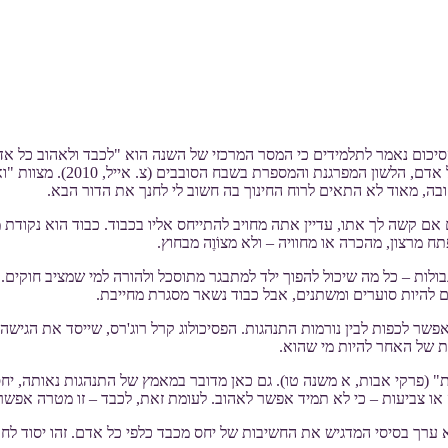
כום נאמר לתלמידים כי המסר המרכזי של השנה הוא "לכבד ולאהוב כל אדם"
אני מסתייגת. סוד אהבת הימי
חובה, מאוד לא התאים לרוח החינוך בה חשוב לי לחנך את הדור הבא.
ם אם קשה לך אתו, עדיין אתה מחויב להתייחס אליו בכבוד. כבוד הוא נקו
מרצון, מהכרה או מחוויה – ולא מצוֹוֶה מבחוץ.
בולות – כל מה שיכול להפוך ילד למתבגר מתוסכל ולהורה למי שמציב חוקים. 
לים להיות סוערים ומשתנים, אבל כבוד נשאר מסגרת מחייבת.
אפשר לכפות לבין נורמות התנהגות. הפסיכולוג קרל רוג'רס, שייסד את הגיש
ת של האחר להיות מי שהוא.
ות" (פרקי אבות, א משנה טו). גם כאן מדובר במאמץ של התנהגות נאותה, י
או צביעות – כי לא תמיד אפשר לאהוב. לעומת זאת, לכבד – זו מטרה אפשר
וא ערך בסיסי המדגיש את החשיבות של יחס מכבד כלפי כל אדם. זהו יסוד ל