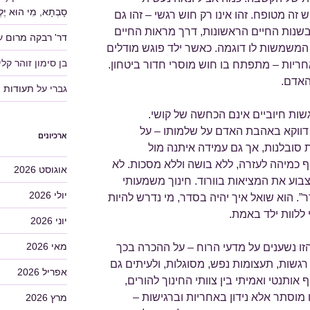
סָבְתָא, מִי הוּא יֶלֶד
ה מטופח. זהו אינו רק חוש רגשי – זהו גם
שנות החיים הראשונות, דרך מראות החיים
דר' רבקה מרום
ע
 המשמשות לו דוגמה. כאשר ילד פוגש מודלים
בן סימון זוהר קלין
חריות – מתפתח בו חוש מוסרי חדור ביטחון.
האדם.
גברי
על
תעודות
שות חיוביים אינם הכחשה של קושי.
ה דווקא באהבת האדם על שלמותו – על
ארכיונים
לת סובלנות, אך גם עמידה איתנה מול
ף כמיהה לעזרה, ללא בושה וללא מסכות. לא
אוגוסט 2026
לצבוע את המציאות בוורוד. חינוך משמעותי
יולי 2026
. הוא שואל איך יהיה בסדר, מי נדרש להיות
 ללוות ילד באמת.
יוני 2026
מאי 2026
ו נשענים על מדעי הרוח – על ההכרה בכך
 רגשות, תעצומות נפש, מסוגלות, ולעיתים גם
אפריל 2026
אותנטי ואמיתי בין צוותי החינוך להורים,
מוסתר אלא נידון באחריות וברגישות –
מרץ 2026