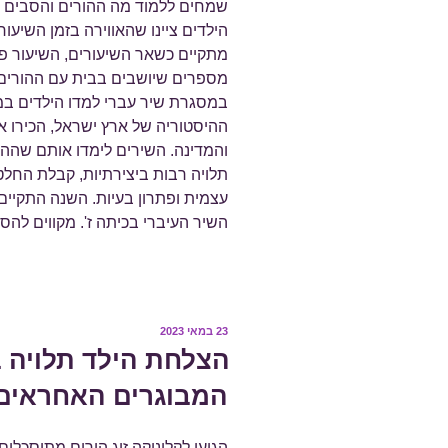
שמחים ללמוד מה ההורים והסבים חוו
הילדים ציינו שהאווירה בזמן השיעו
מתקיים כשאר השיעורים, השיעור פתו
מספרים שיושבים בבית עם ההורים 
ההיסטוריה של ארץ ישראל, הכירו 
והמדינה. השירים לימדו אותם שהה
תלויה רבות ביצירתיות, קבלת החלט
עצמית ופתרון בעיות. השנה התקיים 
השיר העיברי בכיתה ז'. מקווים להס
פורסם
23 במאי 2023
ב
הצלחת הילד תלויה ב
המבוגרים האחראים
הגיעו לקליניקה זוג הורים מתוסכלי