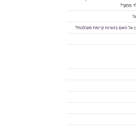
 מְחֻנָּךְ?
ל
על
האם בזוגיות קיימת סובלנות?