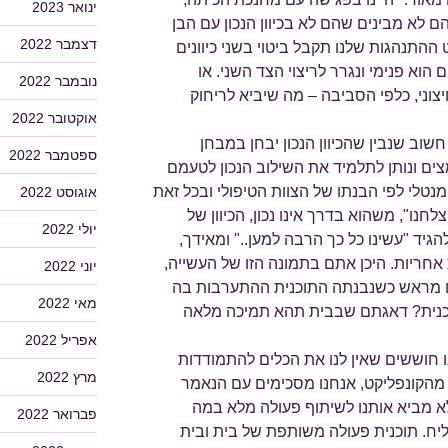
ינואר 2023
ם לא מבינים שהם לא בכיוון הנכון עם הבן
דצמבר 2022
 ההתנהגות שלנו תקבל ביטוי בשני כיוונים
ם הוא פנימי ונגרר לריצוי הצד השני. או
נובמבר 2022
צוני, כלפי הסביבה – מה שיביא לריחוק
אוקטובר 2022
חשוב שנבין שהכיוון הנכון יבחן במבחן
ספטמבר 2022
ם ונותן לתלמיד את השילוב הנכון לטעמם
מנטלי לפי הבנתו של הצוות הטיפולי ובכל זאת
אוגוסט 2022
נו", משהוא בדרך אינו נכון, הכיוון של
יולי 2022
להגיד "עשינו כל כך הרבה למען.." ומאידך,
אחריות. היכן אתם בתמונה הזו של העשייה,
יוני 2022
ם מראש כשנבנתה התוכנית ההתערבות בה
מאי 2022
כנית? דאגתם שבבית תהא תמיכה מלאה
אפריל 2022
ו חוששים שאין לנו את הכלים להתמודדות
מרץ 2022
 מהקונפליקט, אנחנו מסכימים עם הנאמר
 מביא אותנו לשיתוף פעולה מלא במה
פברואר 2022
ליח. תוכנית פעולה משותפת של בית ובית