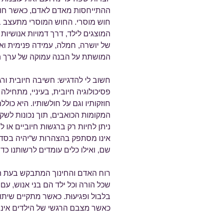
ההתייחסות מאדם לאדם, כאשר חוש ז
חוש מוסרי. החוש המוסרי מתעצב ב
המוצגים לילד, דרך דמויות אנושיות
של יושרה, חמלה, עמידה פנימית וא
המושתת על הבנה עמוקה של ערך 
חשוב לי להדגיש: חשיבה חיובית ורג
פסיכולוגיה חיובית, בעיניי, מתחיל
חוזקותיו וגם על חולשותיו. היא כול
המקומות הכואבים, תוך נכונות לשק
ניתן לחיות רק ברגשות חיוביים או 
אינו מסתפק בהצהרות ש“יהיה בסדר”
שם, ואילו כלים עומדים לרשותנו כדי
רוח האדם והחינוך המתבקש בעת הז
שכל הורה וכל ילד הם בני אנוש, עם
בלבול ופגיעוּת. כאשר מתקיים שיתוף 
כאשר מצבם הרגשי של הילדים אינו 