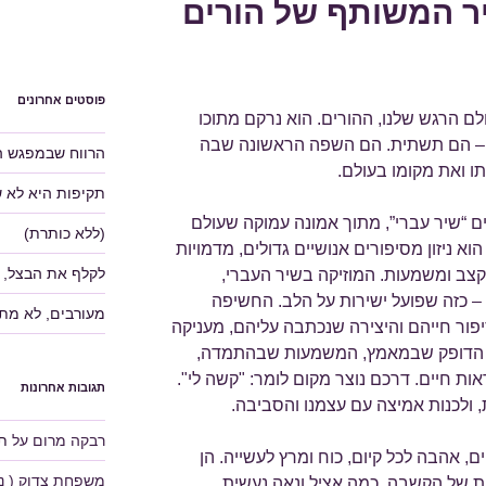
ר המשותף של הורים
פוסטים אחרונים
ולם הרגש שלנו, ההורים. הוא נרקם מתוכו
ת – הם תשתית. הם השפה הראשונה שבה
הרווח שבמפגש ה
ו ואת מקומו בעולם.
תקיפות היא לא 
ים “שיר עברי”, מתוך אמונה עמוקה שעולם
(ללא כותרת)
ניזון מסיפורים אנושיים גדולים, מדמויות
לקלף את הבצל, 
קצב ומשמעות. המוזיקה בשיר העברי,
 כזה שפועל ישירות על הלב. החשיפה
מעורבים, לא מת
יפור חייהם והיצירה שנכתבה עליהם, מעניקה
ת הדופק שבמאמץ, המשמעות שבהתמדה,
ת חיים. דרכם נוצר מקום לומר: "קשה לי".
תגובות אחרונות
ולכנות אמיצה עם עצמנו והסביבה.
רבקה מרום
על
תע
, אהבה לכל קיום, כוח ומרץ לעשייה. הן
משפחת צדוק ( נוע
ת של הקשבה. כמה אציל ונאה נעשית