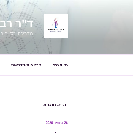
ילוג
תוכן
ד"ר רבקה מרום
מדריכה ומלווה הור
על עצמי
הרצאות/סדנאות
תגית:
תוכנית
פורסם
26 בינואר 2026
ב