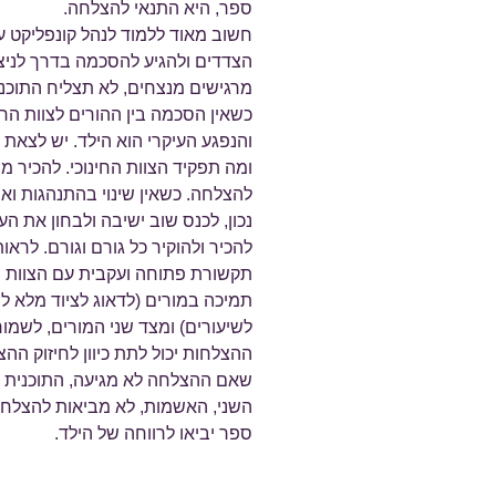
ספר, היא התנאי להצלחה.
חשוב מאוד ללמוד לנהל קונפליקט ע
הצדדים ולהגיע להסכמה בדרך לניצח
מרגישים מנצחים, לא תצליח התוכני
כשאין הסכמה בין ההורים לצוות ה
והנפגע העיקרי הוא הילד. יש לצאת
ומה תפקיד הצוות החינוכי. להכיר 
להצלחה. כשאין שינוי בהתנהגות ואפ
נכון, לכנס שוב ישיבה ולבחון את ה
להכיר ולהוקיר כל גורם וגורם. לראו
תקשורת פתוחה ועקבית עם הצוות החי
תמיכה במורים (לדאוג לציוד מלא ל
לשיעורים) ומצד שני המורים, לשמו
ההצלחות יכול לתת כיוון לחיזוק ההצ
שאם ההצלחה לא מגיעה, התוכנית 
השני, האשמות, לא מביאות להצלחה
ספר יביאו לרווחה של הילד.