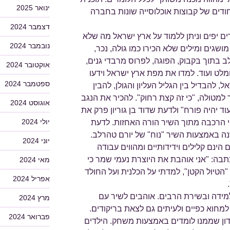
ינואר 2025
חודים של קבוצות אוכלוסייה שונות בחברה
דצמבר 2024
 יפים וניתן ללמוד על ארץ ישראל מה שלא
נובמבר 2024
ושגים ומילים שלא הכירו כמו גולה, נכר,
 בתוך בקבוק, הפוגה, לפרוס מרבדי גנים,
אוקטובר 2024
לט ועוד. למדו את מפת ארץ ישראל וידעו
ספטמבר 2024
להבדיל בין הגליל העליון והגולן, להבין
למטולה, "כי זה קצת רחוק". להכיר את הנגב
אוגוסט 2024
עוד יהיה פורח" ולדעת שדוד בן גוריון פרק את
יולי 2024
י הרכבה מתוך השיר הורה האחזות. לדעת
נה באמצעות השיר "נוח" של יורם טהרלב.
יוני 2024
הינם קלילים וידידותיים ומהווים עבודה
תבה: "אני אוהבת את היוצרת נעמי שמר כי
מאי 2024
הטיול הקטן", למדתי על הכלנית ועל החולד
אפריל 2024
מידה ובשירת הרבים. אוהבים לשיר עם
מרץ 2024
למחוא כפיים ולעיתים גם לצאת בריקודים.
פברואר 2024
דון שממנו לומדים באמצעות משחק. הילדים