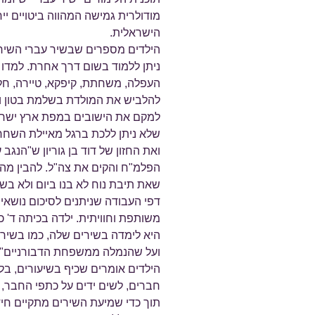
מודולרית גמישה המהווה ביטויים יי
הישראלית.
הילדים מספרים שבשיר עברי השירים
ניתן ללמוד בשום דרך אחרת. למדו מ
העפלה, משחתת, קיפקא, טיירה, חלב
להלביש את המולדת בשלמת בטון ומ
למקם את הישובים במפת ארץ ישראל, 
שלא ניתן ללכת ברגל מאיילת השחר 
ואת החזון של דוד בן גוריון ש"הנגב 
הפלמ"ח והקים את צה"ל. להבין מה
שאת תיבת נוח לא בנו ביום ולא בש
דפי העבודה שניתנים לסיכום נושאים 
משותפת וחוויתית. ילדה בכיתה ד' כ
היא לימדה בשירים שלה, כמו בשיר "
ועל שהנמלה ממשפחת הדבורניים".
הילדים אומרים שכיף בשיעורים, בל
חברים, לשים ידים על כתפי החבר, 
תוך כדי שמיעת השירים מתקיים חי