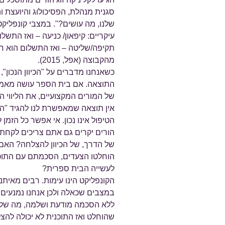
סגנית מנהלת, הפסיכולוג והיועצת וה
שלנו, מה עושים?". במצבי קונפליקט
עיקריים: קיפאון/ כניעה – ואז התשלו
תקיפה/שליטה – ואז התשלום הוא חי
מהקבוצה (אפל, 2015).
כשאנחנו מדברים על "הכיוון הנכון", 
התוצאה. אם בית הספר עושה מאמצי
של המורים המקצועיים, את הליווי ה
אין תוצאה שמאפשרת לנו להגיד "הצלח
הטיפול אינו נכון. אי אפשר כל הזמן 
הורים יקרים גם אתם צריכים לקחת 
של הדרך, של הכיוון להצלחה? הא
הוחלטו הצעדים, הסכמתם עם התו
לעשייה הבית ספרית?
הקונפליקט הינו עימות. רבים מאיתנ
במצבים שכאלה ולכן אנחנו נמנעים
ללא הסכמה מודעת ושלמה, מה שלא
שהוחלט ואז התוכנית לא יכולה להצ