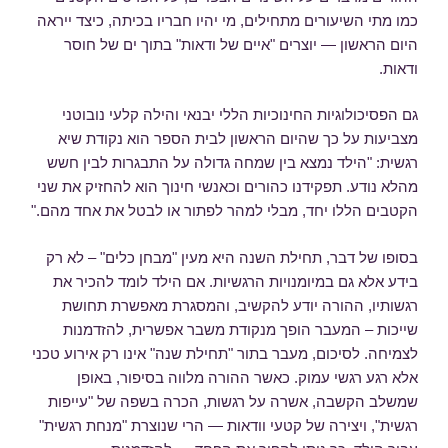
כמו מתי השיעורים מתחילים, מי יהיו חבריו בכיתה, כיצד ייראה
היום הראשון — יוצרים "איים של ודאות" בתוך ים של חוסר
ודאות.
גם הפסיכולוגיות החינוכיות הללי יבנאי והילה קלעי נובוטני
מצביעות על כך שהיום הראשון לבית הספר הוא נקודת שיא
רגשית: "הילד נמצא בין שמחה גדולה על התבגרות לבין חשש
מהלא נודע. תפקידנו כהורים וכאנשי חינוך הוא להחזיק את שני
הקטבים הללו יחד, מבלי למהר לפתור או לבטל את אחד מהם."
בסופו של דבר, תחילת השנה היא מעין "מבחן כלים" – לא רק
בידע אלא גם במיומנויות הרגשיות. אם הילד לומד להכיר את
רגשותיו, ההורה יודע להקשיב, והמסגרת מאפשרת תחושת
שייכות – המעבר הופך מנקודת משבר אפשרית, להזדמנות
לצמיחה. לסיכום, מעבר בתור "תחילת שנה" אינו רק אירוע טכני
אלא רגע רגשי עמוק. כאשר ההורה מלווה בסיפור, באופן
שמשלב הקשבה, אשרה על רגשות, הכרה בשפה של "עייפות
רגשית", ויצירה של קטעי וודאות — הרי שנוצרת "מנחת רגשית"