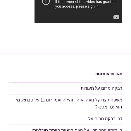
תגובות אחרונות
רבקה מרום
על
תעודות
משפחת צדוק ( נועה ואוהד והילה ועמרי ונדב)
על
סָבְתָא, מִי
הוּא יֶלֶד מְחֻנָּךְ?
דר' רבקה מרום
על
בן סימון זוהר קלין
על
האם בזוגיות קיימת סובלנות?