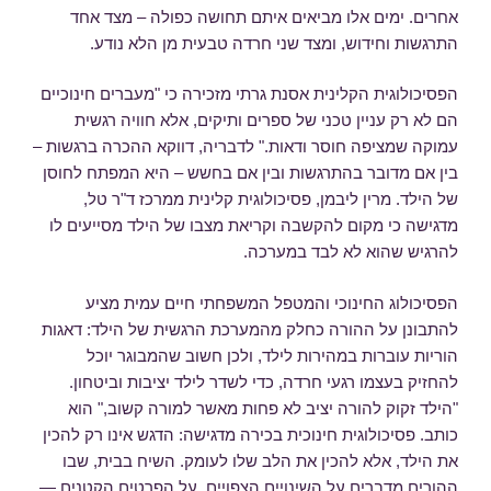
אחרים. ימים אלו מביאים איתם תחושה כפולה – מצד אחד
התרגשות וחידוש, ומצד שני חרדה טבעית מן הלא נודע.
הפסיכולוגית הקלינית אסנת גרתי מזכירה כי "מעברים חינוכיים
הם לא רק עניין טכני של ספרים ותיקים, אלא חוויה רגשית
עמוקה שמציפה חוסר ודאות." לדבריה, דווקא ההכרה ברגשות –
בין אם מדובר בהתרגשות ובין אם בחשש – היא המפתח לחוסן
של הילד. מרין ליבמן, פסיכולוגית קלינית ממרכז ד"ר טל,
מדגישה כי מקום להקשבה וקריאת מצבו של הילד מסייעים לו
להרגיש שהוא לא לבד במערכה.
הפסיכולוג החינוכי והמטפל המשפחתי חיים עמית מציע
להתבונן על ההורה כחלק מהמערכת הרגשית של הילד: דאגות
הוריות עוברות במהירות לילד, ולכן חשוב שהמבוגר יוכל
להחזיק בעצמו רגעי חרדה, כדי לשדר לילד יציבות וביטחון.
"הילד זקוק להורה יציב לא פחות מאשר למורה קשוב," הוא
כותב. פסיכולוגית חינוכית בכירה מדגישה: הדגש אינו רק להכין
את הילד, אלא להכין את הלב שלו לעומק. השיח בבית, שבו
ההורים מדברים על השינויים הצפויים, על הפרטים הקטנים —