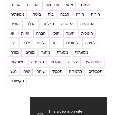
אמונה
אמא
אכפתיות
אחריות
אהבה
הורות
הורה
הבנה
בית
ביטחון
אמפתיה
התנהגות
הקשבה
הצלחה
הכלה
הורים
חינוכית
חינוך
חוסן
חברה
זוגיות
זוג
למידה
לימודים
כבוד
ילדים
ילדה
ילד
מסוגלות
מסגרת
מחנך
מורים
מורה
פסיכולוגיה
עשייה
סמכות
משפחה
משמעות
תלמידים
תלמידה
תלמיד
שיחה
שיח
רגש
תקשורת