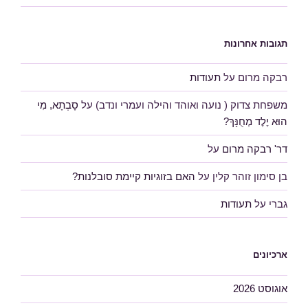
תגובות אחרונות
רבקה מרום
על
תעודות
משפחת צדוק ( נועה ואוהד והילה ועמרי ונדב)
על
סָבְתָא, מִי
הוּא יֶלֶד מְחֻנָּךְ?
דר' רבקה מרום
על
בן סימון זוהר קלין
על
האם בזוגיות קיימת סובלנות?
גברי
על
תעודות
ארכיונים
אוגוסט 2026