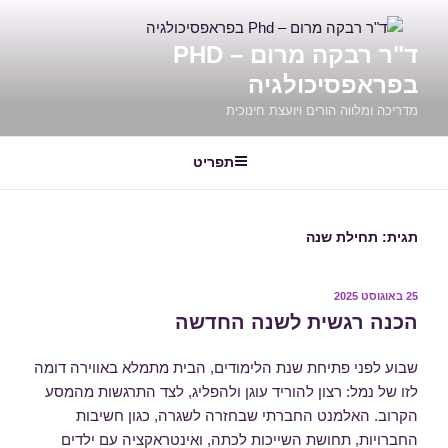
ילוג
תוכן
ד"ר רבקה מרום – PHD
בפראפסיכולגיה
מדריכה ומלווה הורים ויועצת חינוכית
תפריט
תגית:
תחילת שנה
פורסם
25 באוגוסט 2025
ב
הכנה רגשית לשנה החדשה
שבוע לפני פתיחת שנת הלימודים, הבית מתמלא באווירה דומה
לזו של נמל: רצון להוריד עוגן ולהפליג, לצד התרגשות מהמסע
הקרוב. האלמנט החברתי שבחזרה לשגרה, כגון חשיבות
החברויות, תחושת השייכות לכתה, ואינטראקציה עם ילדים