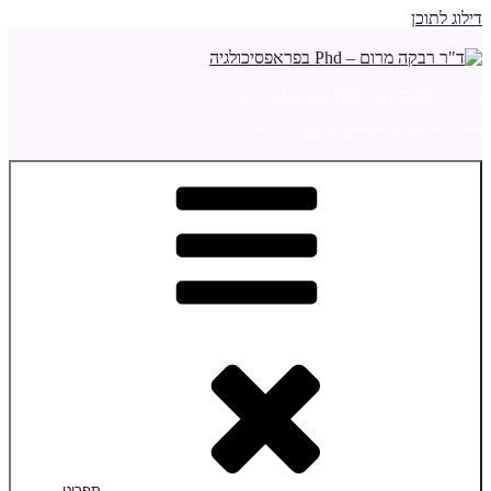
דילוג לתוכן
ד"ר רבקה מרום – Phd בפראפסיכולגיה
מדריכה ומלווה הורים ויועצת חינוכית
תפריט