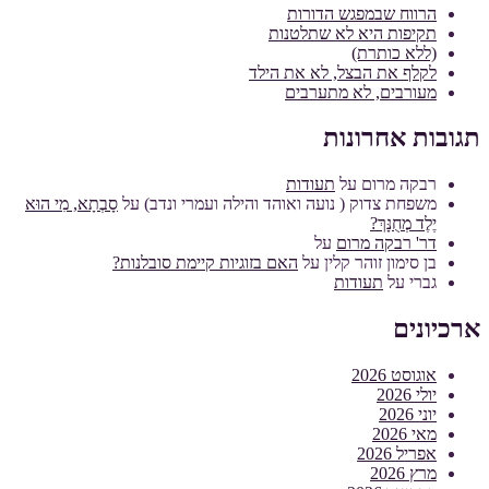
הרווח שבמפגש הדורות
תקיפות היא לא שתלטנות
(ללא כותרת)
לקלף את הבצל, לא את הילד
מעורבים, לא מתערבים
תגובות אחרונות
רבקה מרום
על
תעודות
משפחת צדוק ( נועה ואוהד והילה ועמרי ונדב)
על
סָבְתָא, מִי הוּא
יֶלֶד מְחֻנָּךְ?
דר' רבקה מרום
על
בן סימון זוהר קלין
על
האם בזוגיות קיימת סובלנות?
גברי
על
תעודות
ארכיונים
אוגוסט 2026
יולי 2026
יוני 2026
מאי 2026
אפריל 2026
מרץ 2026