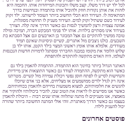
לכל ילד יש דרך משלו, קצב משלו ותכונות המייחדות אותו. החכמה היא
לזהות את אותן נקודות חוזק ולהוביל אותו בהתמדה ובנחישות בדרך
המתאימה לו. העידוד הוא הכלי החשוב ביותר העומד לרשותנו. ילד זקוק
לעידוד כשם ששתיל זקוק למים. העידוד מעניק לו תחושת מסוגלות,
אמונה עצמית ורצון להמשיך לנסות גם כאשר הדרך אינה קלה. הצורך
בעידוד אינו מסתיים בילדות. אותו ילד פנימי המבקש הכרה, תמיכה ומילה
טובה ממשיך להתקיים גם אצל המבוגר בן הארבעים וגם אצל הסבתא בת
השבעים. כולנו ניצבים מול אתגרים, קשיים וניסיונות שאינם תמיד
מעודדים. אלמלא אותו אומץ ראשוני המצוי בילד הקטן, אותו ילד בן
שלוש הלומד את מקומו במבנה החברתי ומסתגל לדמויות חדשות הנכנסות
לעולמו, היה האדם מתקשה להתקדם ולהתפתח.
האתגר הגדול ביותר בחינוך הוא ההתמדה. ההתמדה להאמין בילד גם
כאשר הוא מתקשה, ההתמדה לעודד גם כאשר התוצאות אינן מיידיות,
והנחישות לסייע לו לפתח חוסן נפשי ויכולת עמידה מול קשיים. מטרתנו
אינה רק לגדל ילדים ממושמעים או מצליחים, אלא בני אדם שיוכלו
להגשים את חלומותיהם, למצוא משמעות בחייהם ולהאמין בכוחותיהם.
כאשר אנו מסייעים לו לראות את הטוב שבו, להכיר ביכולותיו ולהוקיר את
מאמציו, אנו מעניקים לו מתנה שתלווה אותו שנים רבות – היכולת להאמין
בעצמו גם כאשר הדרך מאתגרת. זוהי אולי המתנה החשובה ביותר שהורה
יכול להעניק לילדו.
פוסטים אחרונים