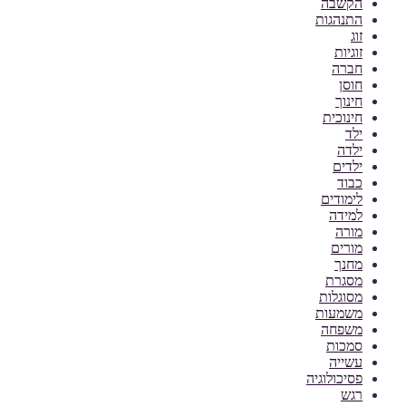
הקשבה
התנהגות
זוג
זוגיות
חברה
חוסן
חינוך
חינוכית
ילד
ילדה
ילדים
כבוד
לימודים
למידה
מורה
מורים
מחנך
מסגרת
מסוגלות
משמעות
משפחה
סמכות
עשייה
פסיכולוגיה
רגש