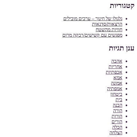
קטגוריות
גלגולו של חינוך – ערכים מובילים
הרצאות/סדנאות
חוויות מהשטח
מפגשים עם קשישים/רבקה מרום
ענן תגיות
אהבה
אחריות
אכפתיות
אמא
אמונה
אמפתיה
ביטחון
בית
הבנה
הורה
הורות
הורים
הכלה
הצלחה