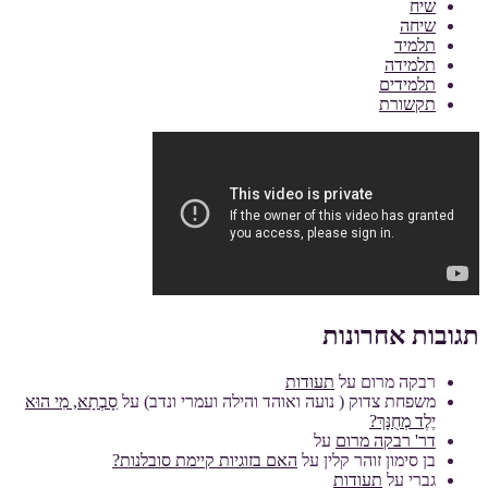
שיח
שיחה
תלמיד
תלמידה
תלמידים
תקשורת
תגובות אחרונות
רבקה מרום
על
תעודות
משפחת צדוק ( נועה ואוהד והילה ועמרי ונדב)
על
סָבְתָא, מִי הוּא
יֶלֶד מְחֻנָּךְ?
דר' רבקה מרום
על
בן סימון זוהר קלין
על
האם בזוגיות קיימת סובלנות?
גברי
על
תעודות