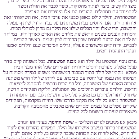
מקבל הילד את הכלים הראשונים להתנהלות בחברה. לומד כיצד לדבר,
כיצד להקשיב, כיצד לפתור מחלוקות, כיצד לכבד את הזולת וכיצד
להתמודד עם תסכולים. ההורים הם אלו היוצרים את האווירה
המשפחתית, והילד קולט באופן טבעי את ערכי הבית, את השקפותיו ואת
אורחות חייו. אם היחסים בבית מושתתים על כבוד הדדי, שיתוף פעולה
והקשבה, הרי שאלו יהיו הכלים שילוו את הילד גם מחוץ לכותלי הבית.
היסודות הנבנים בשנים הראשונות מלווים את האדם לאורך חייו. במיוחד
יש לתת את הדעת ליחסים שבין ההורים לבין עצמם. כאשר ההורים
לבביים, ידידותיים ומשתפים פעולה, גדלים הסיכויים שגם הילדים יאמצו
דפוסי התנהגות דומים.
גורם נוסף המשפיע על הילד הוא
מבנה המשפחה
. בכל משפחה קיים סדר
פנימי משלה, מערכת יחסים ייחודית ותפקידים שכל אחד מבני הבית
ממלא. מקומו של הילד בתוך המבנה המשפחתי משפיע במידה מסוימת על
תפיסתו את עצמו ועל יחסיו עם סביבתו. עם לידתו של ילד חדש משתנה
המבנה הארגוני של המשפחה, וכל בני הבית נדרשים להסתגל למציאות
חדשה. הילדים עוברים תהליכים של הסתגלות, חלוקת תפקידים חדשה,
שיתוף, ויתור ולעיתים גם מאבק על מקום ותשומת לב. עם התפתחות
המשפחה מוצא כל ילד את מקומו בדרכו שלו. חוויות מוקדמות, תפקידים
שילדים נוטלים על עצמם ומסרים שהם מקבלים מהסביבה הקרובה,
משאירים לעיתים רישומם לכל החיים.
מכאן אנו מגיעים לגורם השלישי –
שיטת החינוך
. בעיניי זהו הגורם
המשמעותי ביותר בעיצוב אישיותו של הילד. תפקידנו כהורים אינו ליצור
ילד חדש, אלא לזהות את הכוחות שכבר קיימים בו, לחזק אותם ולכוון
אותם לטוב ביותר. זהו פירושו העמוק של הפסוק "חנוך לנער על פי דרכו".