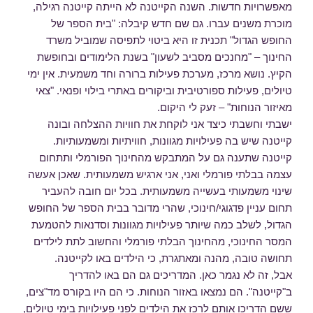
מאפשרויות חדשות. השנה הקייטנה לא הייתה קייטנה רגילה,
מוכרת משנים עברו. גם שם חדש קיבלה: "בית הספר של
החופש הגדול" תכנית זו היא ביטוי לתפיסה שמוביל משרד
החינוך – "מחנכים מסביב לשעון" בשנת הלימודים ובחופשת
הקיץ. נושא מרכז, מערכת פעילות ברורה וחד משמעית. אין ימי
טיולים, פעילות ספורטיבית וביקורים באתרי בילוי ופנאי. "צאי
מאיזור הנוחות" – זעק לי היקום.
ישבתי וחשבתי כיצד אני לוקחת את חוויות ההצלחה ובונה
קייטנה שיש בה פעילויות מגוונות, חוויתיות ומשמעותיות.
קייטנה שתענה גם על המתבקש מהחינוך הפורמלי ותתחום
עצמה בבלתי פורמלי ואני, אני ארגיש משמעותית. שאכן אעשה
שינוי משמעותי בעשייה משמעותית. בכל יום חובה להעביר
תחום עניין פדגוגי/חינוכי, שהרי מדובר בבית הספר של החופש
הגדול, לשלב כמה שיותר פעילויות מגוונות וסדנאות להטמעת
המסר החינוכי, מהחינוך הבלתי פורמלי והחשוב לתת לילדים
תחושה טובה, מהנה ומאתגרת, כי הילדים באו לקייטנה.
אבל, זה לא נגמר כאן. המדריכים גם הם באו להדריך
ב"קייטנה". הם נמצאו באזור הנוחות. כי הם היו בקורס מד"צים,
ששם הדריכו אותם לרכז את הילדים לפני פעילויות בימי טיולים,