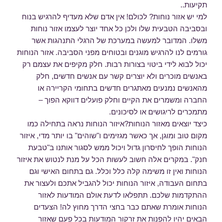
תקיעות..
למי יש אזור נוחות? לכולם! אין אדם שלא מעדיף להרגיש בנוח
ובסביבה הטבעית שלו ולכן כל אחד יוצר לעצמו אזור נוחות
משלו. המדובר למעשה במערכת של הרגלי התנהגות אשר
גורמים לנו להרגיש מוגנים ובטוחים מפני הסביבה. אזור הנוחות
יכול לבוא לידי ביטוי בצורות רבות. חלק מקיפים את עצמם רק
באנשים מוכרים ולא יוצרים קשר עם אנשים חדשים, חלק
מהאנשים נמנעים מאתגרים חדשים בתחומי הקריירה או
החברה ומשמרים את הקיים וחלק פועלים דווקא הפוך –
מתמכרים לריגושים או לסיכונים.
כיצד יוצאים מאזור הנוחות?איזור הנוחות נראה בתחילה כמו
מקום טוב ומוגן, אך כאשר מגזימים ו"שוהים" בו יותר מדי, איזור
הנוחות הופך לחיסרון גדול ויכול ממש לסגור אותנו ב"טבעת
חנק". במקרים אלה חשוב לעשות הכל על מנת לנטוש את איזור
הנוחות ואין זו משימה קלה כלל וכלל. גם בתחום האישי וגם
בתחום העבודה, איזור הנוחות יכול להגביל אתכם ולעצור את
ההתקדמות שלכם. תתפלאו לדעת אולם המודעות לאזור
הנוחות אומרת שאתם כבר בחצי הדרך מחוץ לה! הצעדים
הבאים יהיו להפנות את זרקור המודעות בכל פעם שאזור