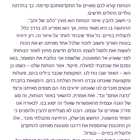
הנוחות קורא לכם ומאיים על התקדמותכם קדימה. כך בהדרגה
נולדים הרגלים חדשים.
כי חשוב להבין: איזור הנוחות הוא מעין "כלוב של זהב".
ההרגשה בו היא מאוד נוחה, אך הוא מפריע לנו בדרך כלל
להצליח בחיים. כל אחד שיבחר לוותר על איזור זה, רק ירוויח
בטווח הארוך וחשוב לזכור שלכל אחד מאיתנו יש את הכוח
לעשות זאת ולסגל לעצמו הרגלים חדשים מחוץ לאזור הנוחות!
לפני שאגיע אל הפואנטה, שלשמה אני כותבת את המאמר, בואו
נסכם את שכתבתי למעלה. מיקוד. אזור הנוחות שלנו – כשמו כן
הוא – האזור שבו נוח לנו. המקומות שכבר בילינו בהם, פעולות
ומקצועות שאנחנו צברנו חוויות הצלחה בהם, הימצאות בחברת
אנשים מוכרים לנו שאנחנו יודעים מה הם מצפים מאיתנו וכיצד
"נרצה אותם" וכד'. זאת אומרת, להשאר באזור הנוחות, זה סוג
של הגנה עצמית מהאפשרות שאולי זה יפגע בנו. לכאורה אנו
סה"כ שומרים על עצמנו. רובנו לא מצליחים להבין ולהפנים כי
הפחד מהשונה, החשש מכישלון, הרתיעה מהבלתי מוכר.. אלו
הן התכונות שחוסמות את דרכנו ומונעות מאיתנו להתקדם
ולהצליח בחיים – ובגדול.