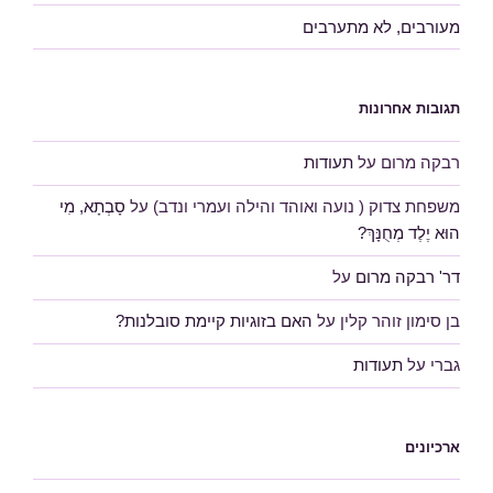
מעורבים, לא מתערבים
תגובות אחרונות
רבקה מרום
על
תעודות
משפחת צדוק ( נועה ואוהד והילה ועמרי ונדב)
על
סָבְתָא, מִי
הוּא יֶלֶד מְחֻנָּךְ?
דר' רבקה מרום
על
בן סימון זוהר קלין
על
האם בזוגיות קיימת סובלנות?
גברי
על
תעודות
ארכיונים