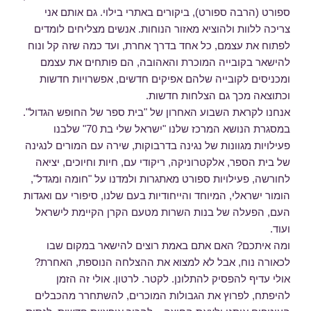
ספורט (הרבה ספורט), ביקורים באתרי בילוי. גם אותם אני
צריכה ללוות ולהוציא מאזור הנוחות. אנשים מצליחים לומדים
לפתוח את עצמם, כל אחד בדרך אחרת, ועד כמה שזה קל ונוח
להישאר בקובייה המוכרת והאהובה, הם פותחים את עצמם
ומכניסים לקובייה שלהם אפיקים חדשים, אפשרויות חדשות
וכתוצאה מכך גם הצלחות חדשות.
אנחנו לקראת השבוע האחרון של "בית ספר של החופש הגדול".
במסגרת הנושא המרכז שלנו "ישראל שלי בת 70" שלבנו
פעילויות מגוונות של נגינה בדרבוקות, שירה עם המורים לנגינה
של בית הספר, אלקטרוניקה, ריקודי עם, חיות וחיוכים, יציאה
לחורשה, פעילויות ספורט מאתגרות ולמדנו על "חומה ומגדל",
הומור ישראלי, המיוחד והייחודיות בעם שלנו, סיפורי עם ואגדות
העם, הפעלה של בנות השרות מטעם הקרן הקיימת לישראל
ועוד.
ומה איתכם? האם אתם באמת רוצים להישאר במקום שבו
לכאורה נוח, אבל לא למצוא את ההצלחה הנוספת, האחרת?
אולי עדיף להפסיק להתלונן. לקטר. לרטון. אולי זה הזמן
להיפתח, לפרוץ את הגבולות המוכרים, להשתחרר מהכבלים