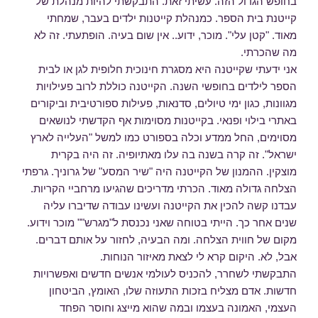
בחופש הגדול הזה. עשיתי זאת. התבקשתי להיות מנהלת של
קייטנת בית הספר. כמנהלת קייטנות ילדים בעבר, שמחתי
מאוד. "קטן עלי". מוכר, ידוע.. אין שום בעיה. הופתעתי. זה לא
מה שהכרתי.
אני ידעתי שקייטנה היא מסגרת חינוכית חלופית לגן או לבית
הספר לילדים בחופשי השנה. הקייטנה כוללת לרוב פעילויות
מגוונות, כגון ימי טיולים, סדנאות, פעילות ספורטיבית וביקורים
באתרי בילוי ופנאי. בקייטנות מסוימות אף הקדשתי לנושאים
מסוימים, החל ממדע וכלה בספורט כמו למשל "העלייה לארץ
ישראל". זה קרה בשנה בה עלו מאתיופיה. זה היה בקרית
מוצקין. ההמנון של הקייטנה היה "שיר המסע" של גרוניך. גרפתי
הצלחה גדולה מאוד. הכרתי מדריכים שהגיעו מרחביי הקריות.
עבדנו קשה להכין את הקייטנה ועשינו עבודה שדיברו עליה
שנים אחר כך. הייתי בטוחה שאני נכנסת ל"מגרש"" מוכר וידוע.
מקום של חווית הצלחה. ומה הבעיה, לחזור על אותם דברים.
אבל, לא. היקום קרא לי לצאת מאיזור הנוחות.
התבקשתי לשחרר, להכניס לעולמי אנשים חדשים ואפשרויות
חדשות. אדם מצליח בזכות התעוזה שלו, האומץ, הביטחון
העצמי, האמונה בעצמו ובמה שהוא מייצג וחוסר הפחד