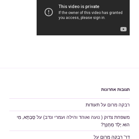
תגובות אחרונות
רבקה מרום
על
תעודות
משפחת צדוק ( נועה ואוהד והילה ועמרי ונדב)
על
סָבְתָא, מִי
הוּא יֶלֶד מְחֻנָּךְ?
דר' רבקה מרום
על