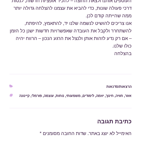
העוטפים אותנו ולצאת החוצה – להכיר אופציות חדשות, לנסות
דרכי פעולה שונות, כדי להביא את עצמנו להצלחה גדולה יותר
ממה שהייתה קודם לכן.
אנו צריכים להושיט לנשמה שלנו יד, להתאמץ, להיפתח,
להשתחרר ולקבל את העובדה שאפשרויות חדשות ישנן כל הזמן
– אם רק נדע לזהות אותן ולנצל את הרגע הנכון – הרווח יהיה
כולו שלנו.
בהצלחה
קטגוריות
הרצאות/סדנאות
אזור
תגיות
,
חוויה
,
חינוך
,
יוזמה
,
לימודים
,
משמעותי
,
נוחות
,
עוצמה
,
פורמלי
,
קייטנה
כתיבת תגובה
האימייל לא יוצג באתר.
שדות החובה מסומנים
*