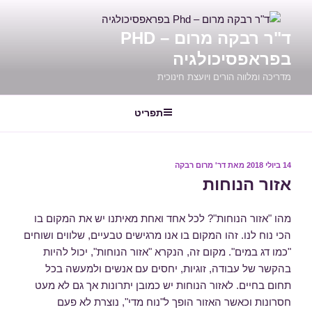
דילוג
לתוכן
ד"ר רבקה מרום – PHD
בפראפסיכולגיה
מדריכה ומלווה הורים ויועצת חינוכית
תפריט
14 ביולי 2018
פורסם
מאת
דר' מרום רבקה
ב
אזור הנוחות
מהו "אזור הנוחות"? לכל אחד ואחת מאיתנו יש את המקום בו
הכי נוח לנו. זהו המקום בו אנו מרגישים טבעיים, שלווים ושוחים
"כמו דג במים". מקום זה, הנקרא "אזור הנוחות", יכול להיות
בהקשר של עבודה, זוגיות, יחסים עם אנשים ולמעשה בכל
תחום בחיים. לאזור הנוחות יש כמובן יתרונות אך גם לא מעט
חסרונות וכאשר האזור הופך ל"נוח מדי", נוצרת לא פעם