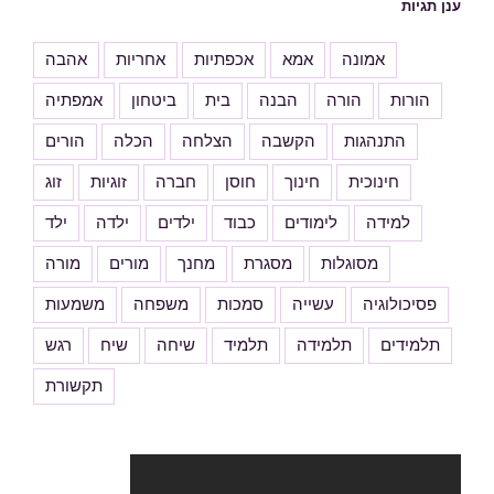
ענן תגיות
אמונה
אמא
אכפתיות
אחריות
אהבה
הורות
הורה
הבנה
בית
ביטחון
אמפתיה
התנהגות
הקשבה
הצלחה
הכלה
הורים
חינוכית
חינוך
חוסן
חברה
זוגיות
זוג
למידה
לימודים
כבוד
ילדים
ילדה
ילד
מסוגלות
מסגרת
מחנך
מורים
מורה
פסיכולוגיה
עשייה
סמכות
משפחה
משמעות
תלמידים
תלמידה
תלמיד
שיחה
שיח
רגש
תקשורת