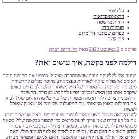
על עצמי
הרצאות/סדנאות
חוויות מהשטח
תוכניות רדיו
ספרים שכתבה דר' מרום
צור קשר
פורסם ב
2 באוגוסט 2022
מאת
דר' מרום רבקה
דילמה לפני בקשה, איך עושים זאת?
הגיעה אלי לקליניקה נערה שהשתחררה מצה"ל. סיכמנו את תחושת חוסר
האונים אל מול היציאה לאזרחות כעצמאית, בחוסר בכלים לתקשורת
מעצימה ומקדמת. כל מטרתו של חייל משוחרר להשתלב בחיים באופן
שיקדם אותו בפן האישי וכמובן יסייע להתברג בעבודה. החשיבה
הראשונית צריכה להיות: מה המטרות שלי בחיים? מה החלום שלי? לבחון
את היכולות באופן מציאותי. מה המסוגלות שלי ומה אני מאמין שאוכל
לעשות.
לפני היציאה לשטח חשוב מאוד לעשות שיעורי בית. האם אני מכיר ויודע
את כל העובדות שאני צריך לדעת מראש כדי לתמוך בבקשה שלי? כשאני
מבקש סיוע להגשים את החלום, כשאני רוצה להתברג במקום העבודה.
לבחון היטב את הזמן הנכון, גם לי וגם לאדם או לגוף העומד מולי. האם
האדם אליו את/ה פונה יהיה פנוי להקשבה, האם אני פנוי וממוקד מטרה,