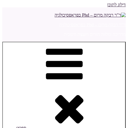
דילוג לתוכן
ד"ר רבקה מרום – Phd בפראפסיכולגיה
מדריכה ומלווה הורים ויועצת חינוכית
תפריט