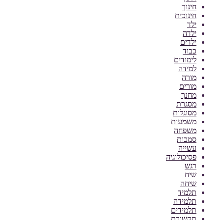
חינוך
חינוכית
ילד
ילדה
ילדים
כבוד
לימודים
למידה
מורה
מורים
מחנך
מסגרת
מסוגלות
משמעות
משפחה
סמכות
עשייה
פסיכולוגיה
רגש
שיח
שיחה
תלמיד
תלמידה
תלמידים
תקשורת