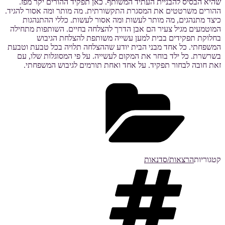
שהיא הבסיס להבניית העתיד המשותף. כאן תפקיד ההורים יקר מפז.
ההורים משרטטים את המסגרת התקשורתית. מה מותר ומה אסור להגיד.
כיצד מתנהגים, מה מותר לעשות ומה אסור לעשות. כללי ההתנהגות
המוטמעים מגיל צעיר הם אבן הדרך להצלחה בחיים. השותפות מתחילה
בחלוקת תפקידים בבית למען עשייה משותפת להצלחת הגיבוש
המשפחתי. כל אחד מבני הבית יודע שההצלחה תלויה בכל טבעת וטבעת
בשרשרת. כל ילד בוחר את המקום לעשייה. על פי המסוגלות שלו, עם
זאת חובה לבחור תפקיד. על אחד ואחת תורמים לגיבוש המשפחתי.
קטגוריות
הרצאות/סדנאות