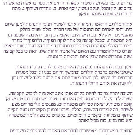
כדי רצח, כמו בשלושה סיפורי קנאה החורזים את ספר בראשית מראשיתו
עד סופו: קין והבל; יעקב ועשיו; יוסף ואחיו. ב. אחדות ושיתוף ג. מתח
ותחרות שסופם השלמה ותיקון.
אתייחס לדגם הראשון, המהווה אתגר לשינויי דפוסי התנהגות למען שלום
בית. יחסי האחים הם התנסות של מיני חברה. כולם שווים בחלק
מהעניינים וחלק לא. בבית יש אינטראקציה בין חברי הקבוצה שבענייננו
היא המשפחה. וכבכל קבוצה כל אחד לוקח תפקיד. ה"תפקיד" מוגדר
כמצבור הרגלי התנהגות המתקיים במסגרת המרחב הקבוצתי, אותו מאמץ
הפרט כדי להתמודד עם האיום של איבוד הזהות שלו. וזאת כי בכל קבוצה
ישנה אמביוולנטיות שבין איום והבטחה בו זמנית.
חינוך בבית להתנהלות נכונה בין האחים מקנה להם דפוסי התנהגות
שיטיבו איתם בחברת הילדים ובהמשך חייהם כבני זוג ובכל מסגרת
חברתית בה יפגשו. לכן חשוב מאוד לתת את הדעת כיצד לעשות נכון
ולהקנות את אותם הרגלי התנהגות.
חשיבה יתרה צריכה להיות בקיום אותן אינטראקציות לגיבוש הקבוצה.
ישיבה ליד השולחן בצוותא בזמן הארוחות. צפיה משותפת בסרט. משחק
קופסה משותף. יציאה לטיולים משפחתיים. מפגשים אלו מהווים מצע
לשיחה, בה לומדים הקשבה, הכלה, פירגון וכמובן תקשורת נכונה ונקייה.
שיתוף בהצלחות ובקשיים היומיומיים. כל פרט בקבוצה לומד שמשפחה
היא כוח מניע, כוח מכיל ואוהב.
החוויות המשותפות מאפשרות לחבר את האחים להיסטוריה משותפת