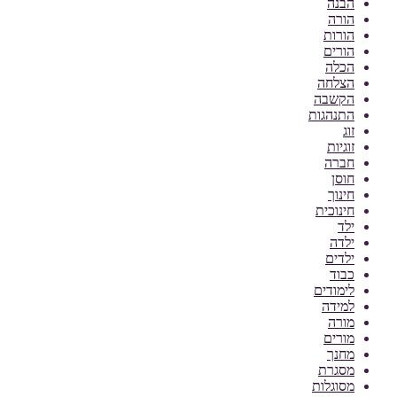
הבנה
הורה
הורות
הורים
הכלה
הצלחה
הקשבה
התנהגות
זוג
זוגיות
חברה
חוסן
חינוך
חינוכית
ילד
ילדה
ילדים
כבוד
לימודים
למידה
מורה
מורים
מחנך
מסגרת
מסוגלות