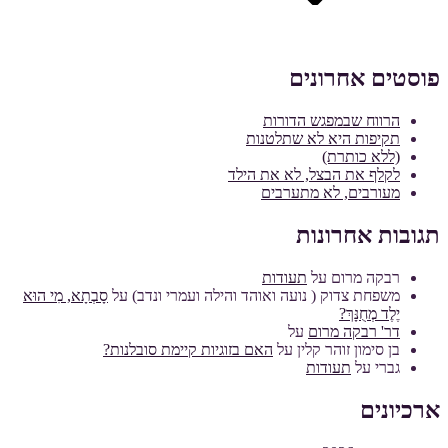
פוסטים אחרונים
הרווח שבמפגש הדורות
תקיפות היא לא שתלטנות
(ללא כותרת)
לקלף את הבצל, לא את הילד
מעורבים, לא מתערבים
תגובות אחרונות
רבקה מרום
על
תעודות
משפחת צדוק ( נועה ואוהד והילה ועמרי ונדב)
על
סָבְתָא, מִי הוּא
יֶלֶד מְחֻנָּךְ?
דר' רבקה מרום
על
בן סימון זוהר קלין
על
האם בזוגיות קיימת סובלנות?
גברי
על
תעודות
ארכיונים