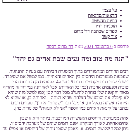
על עצמי
הרצאות/סדנאות
חוויות מהשטח
תוכניות רדיו
ספרים שכתבה דר' מרום
צור קשר
פורסם ב
6 בדצמבר 2021
מאת
דר' מרום רבקה
"הנה מה טוב ומה נעים שבת אחים גם יחד"
רבים ההורים המתמודדים בתוך המסגרת הביתית עם בעיות התנהגות
שנובעות ממערכות היחסים בין האחים והאחיות. כמו למשל אם שסיפרה:
"יש לי שתי בנות מקסימות בנות 5 וחצי ו-4. לפעמים הן החברות הכי
טובות ולפעמים אויבות (כמו כל האחיות) אבל לאחרונה במיוחד זה מחריף
מאוד והקטנה שלי בוחרת להיעלב מכל דבר קטן (כמו למשל מזה שהיא
לא קיבלה את הצבע של הצלחת שהיא רצתה – ואחותה כן, או שהיא לא
הייתה ראשונה במקלחת, או מכל דבר "שטותי" אחר)". ספרים רבים
נכתבו על קינאת האחים כמו הספר "אני לא קנאית" של נורית כהן.
אחת ממערכות היחסים האנושיות המורכבות ביותר היא זו שבין
אחים/אחיות. לאורך המקרא ישנם דגמים שונים של מערכת יחסים זו.
ניתן למקד שלושה דגמים: א. מאבק שסופו ניתוק של היחסים או אפילו עד