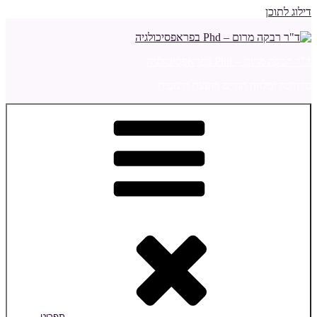
דילוג לתוכן
ד"ר רבקה מרום – Phd בפראפסיכולגיה
מדריכה ומלווה הורים ויועצת חינוכית
תפריט