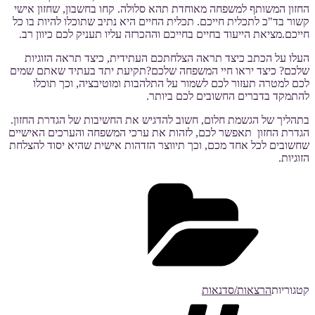
החזון המשותף למשפחה מאוחדת תהא סלולה. קחו בחשבון, שחזון אישי
קשור בד"כ לתכלית חייכם. תכלית החיים היא נתיב שתוכלו להיות בו כל
חייכם.מציאת הייעוד בחיים בחייכם וההכרזה עליו תעניק לכם כיוון רב.
העלו על הכתב כיצד תראה הצלחתכם העתידית, כיצד תראה הזוגיות
שלכם? כיצד יראו חיי המשפחה שלכם?תקיעת יתד בעתיד שאתם שמים
לכם למטרה תעזור לכם לשמור על התלהבות ומוטיבציה, וכך תוכלו
להתמקד בדברים החשובים לכם ביותר.
בתהליך של הגשמת חלום, חשוב להדגיש את החשיבות של הגדרת החזון.
הגדרת החזון תאפשר לכם, לזהות את ערכי המשפחה והערכים האישיים
שחשובים לכל אחד מכם, וכך תיווצר הזדהות אישית שהיא יסוד להצלחת
הזוגיות.
קטגוריות
הרצאות/סדנאות