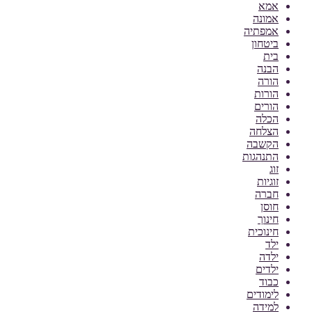
אמא
אמונה
אמפתיה
ביטחון
בית
הבנה
הורה
הורות
הורים
הכלה
הצלחה
הקשבה
התנהגות
זוג
זוגיות
חברה
חוסן
חינוך
חינוכית
ילד
ילדה
ילדים
כבוד
לימודים
למידה