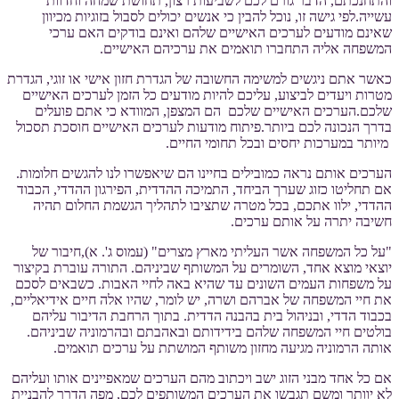
והתחנכתם, הדבר גורם לכם לשביעות רצון, תחושת שמחה וחדוות
עשייה.לפי גישה זו, נוכל להבין כי אנשים יכולים לסבול בזוגיות מכיוון
שאינם מודעים לערכים האישיים שלהם ואינם בודקים האם ערכי
המשפחה אליה התחברו תואמים את ערכיהם האישיים.
כאשר אתם ניגשים למשימה החשובה של הגדרת חזון אישי או זוגי, הגדרת
מטרות ויעדים לביצוע, עליכם להיות מודעים כל הזמן לערכים האישיים
שלכם.הערכים האישיים שלכם הם המצפן, המוודא כי אתם פועלים
בדרך הנכונה לכם ביותר.פיתוח מודעות לערכים האישיים חוסכת תסכול
מיותר במערכות יחסים ובכל תחומי החיים.
הערכים אותם נראה כמובילים בחיינו הם שיאפשרו לנו להגשים חלומות.
אם תחליטו כזוג שערך הביחד, התמיכה ההדדית, הפירגון ההדדי, הכבוד
ההדדי, ילוו אתכם, בכל מטרה שתציבו לתהליך הגשמת החלום תהיה
חשיבה יתרה על אותם ערכים.
"על כל המשפחה אשר העליתי מארץ מצרים" (עמוס ג'. א),חיבור של
יוצאי מוצא אחד, השומרים על המשותף שביניהם. התורה עוברת בקיצור
על משפחות העמים השונים עד שהיא באה לחיי האבות. כשבאים לסכם
את חיי המשפחה של אברהם ושרה, יש לומר, שהיו אלה חיים אידיאליים,
בכבוד הדדי, ובניהול בית בהבנה הדדית. בתוך הרחבת הדיבור עליהם
בולטים חיי המשפחה שלהם בידידותם ובאהבתם ובהרמוניה שביניהם.
אותה הרמוניה מגיעה מחזון משותף המושתת על ערכים תואמים.
אם כל אחד מבני הזוג ישב ויכתוב מהם הערכים שמאפיינים אותו ועליהם
לא יוותר ומשם תגבשו את הערכים המשותפים לכם, מפה הדרך להבניית