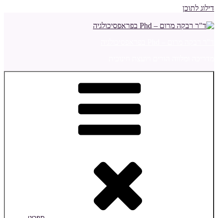
דילוג לתוכן
ד"ר רבקה מרום – Phd בפראפסיכולגיה
מדריכה ומלווה הורים ויועצת חינוכית
תפריט