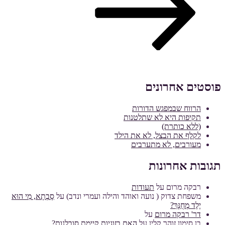
פוסטים אחרונים
הרווח שבמפגש הדורות
תקיפות היא לא שתלטנות
(ללא כותרת)
לקלף את הבצל, לא את הילד
מעורבים, לא מתערבים
תגובות אחרונות
רבקה מרום
על
תעודות
משפחת צדוק ( נועה ואוהד והילה ועמרי ונדב)
על
סָבְתָא, מִי הוּא
יֶלֶד מְחֻנָּךְ?
דר' רבקה מרום
על
בן סימון זוהר קלין
על
האם בזוגיות קיימת סובלנות?