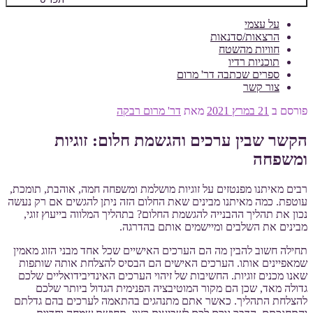
על עצמי
הרצאות/סדנאות
חוויות מהשטח
תוכניות רדיו
ספרים שכתבה דר' מרום
צור קשר
פורסם ב
21 במרץ 2021
מאת
דר' מרום רבקה
הקשר שבין ערכים והגשמת חלום: זוגיות
ומשפחה
רבים מאיתנו מפנטזים על זוגיות מושלמת ומשפחה חמה, אוהבת, תומכת,
עוטפת. כמה מאיתנו מבינים שאת החלום הזה ניתן להגשים אם רק נעשה
נכון את תהליך ההבנייה להגשמת החלום? בתהליך המלווה בייעוץ זוגי,
מבינים את השלבים ומיישמים אותם בהדרגה.
תחילה חשוב להבין מה הם הערכים האישיים שכל אחד מבני הזוג מאמין
שמאפיינים אותו. הערכים האישים הם הבסיס להצלחת אותה שותפות
שאנו מכנים זוגיות. החשיבות של זיהוי הערכים האינדיבידואליים שלכם
גדולה מאד, שכן הם מקור המוטיבציה הפנימית הגדול ביותר שלכם
להצלחת התהליך. כאשר אתם מתנהגים בהתאמה לערכים בהם גדלתם