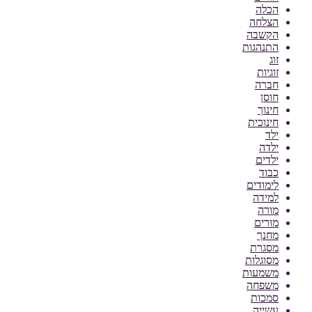
הכלה
הצלחה
הקשבה
התנהגות
זוג
זוגיות
חברה
חוסן
חינוך
חינוכית
ילד
ילדה
ילדים
כבוד
לימודים
למידה
מורה
מורים
מחנך
מסגרת
מסוגלות
משמעות
משפחה
סמכות
עשייה