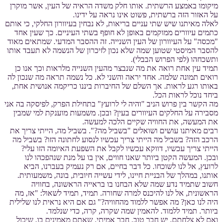
מיקומו באמצע הרשתית. אותו חלק משדה הראיה של העין, אשר מוקרן
על האזור הזה ברשתית, פשוט אינו נראה על ידינו.
לאלה מאיתנו שיש שתי עניים בריאות, לא נבחין בעיוורון החלקי, כי אותם
כתמים עיוורים ממוקמים באופן לא חופף בשתי העיניים. כך שעין אחד
"מכסה" על העיוורון של העין השנייה. זה ההסבר המדעי. שמתאים מאוד
להסבר המיסטי שטוען שמה שלא נכון לזיכרון של הנשמה לא תעבד אותו
ותשכחהו (לפי הפרוש הבבלי).
תמיד עין אחת רואה את מה שנבצר מהעין השנייה מלראות וכך אנו כן
רואים תמונה שלמה. אחד יראה והשני לא. כל נשמה תראה מה שנכון לה
באותו רגע לראות. אך השלם של החיברות ביננו כריקמה אנושית אחת,
ביחד נוכל לראות הכל.
מה הקשר בין פרוש הניב "והיה לי לרועץ" בתחילת הפרק, לפיסקה בה אני
מסבירה על החלקים העיוורים בעין? ובכן. משמעות מוענקת למי שמבין
את המעשה, את החוויה שקיים הלכה למעשה.
רבים מאיתנו עושים ושואלים "בשביל מה?". בשביל מה, הייתי צריך את
הרכב הזה? בשביל מה הייתי צריך עכשיו לנסוע לחתונה הזו? בשביל מה
הייתי צריך עכשיו, דווקא עכשיו לקבל את השפעת האיומה הזו עלי?
ובכן. המעשה הקטן ביותר שאנו חווים, אין בו על מנת שנהפכהו לנו
לרועץ, אל לנו לשוכחו. כל דבר בחיים, אם רק נעמיק בעברנו, הביא
אותנו, במהלך של הבניית חיינו, לידי עשייה חיובית, בונה, משמעותית.
חשוב שתמיד נדע שמה שלא הבחנו בו בראייה הראשונה, בחוויה
הראשונית, אל לנו להיכנס למרה שחורה. תמיד, תמיד לשאול: "אז, מה
היה לנו כאן? מה אפשר ללמוד מהחוויה?" גם אם היא נראית לנו שלילית
ביותר. תמיד ללמוד. להאמין שמה שקרה, קרה, כדי שנלמד.
ואם לא צלחתם, יש חבר טוב. חבר אמיתי. שאתם מאמינים בו, שיכול