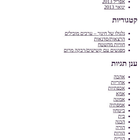
אפריל 2013
ינואר 2013
קטגוריות
גלגולו של חינוך – ערכים מובילים
הרצאות/סדנאות
חוויות מהשטח
מפגשים עם קשישים/רבקה מרום
ענן תגיות
אהבה
אחריות
אכפתיות
אמא
אמונה
אמפתיה
ביטחון
בית
הבנה
הורה
הורות
הורים