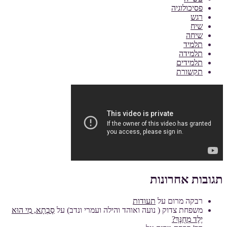
פסיכולוגיה
רגש
שיח
שיחה
תלמיד
תלמידה
תלמידים
תקשורת
תגובות אחרונות
רבקה מרום
על
תעודות
משפחת צדוק ( נועה ואוהד והילה ועמרי ונדב)
על
סָבְתָא, מִי הוּא
יֶלֶד מְחֻנָּךְ?