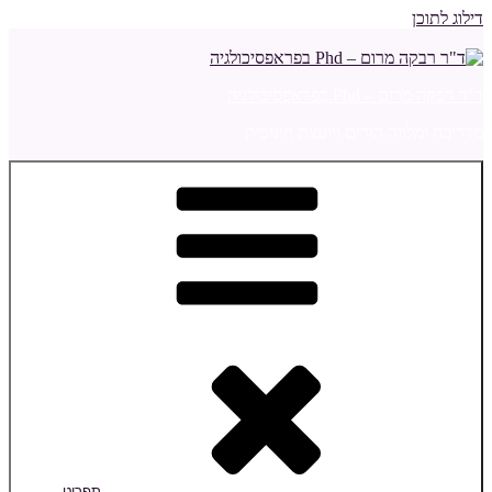
דילוג לתוכן
ד"ר רבקה מרום – Phd בפראפסיכולגיה
מדריכה ומלווה הורים ויועצת חינוכית
תפריט