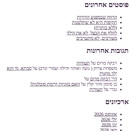
פוסטים אחרונים
הרווח שבמפגש הדורות
תקיפות היא לא שתלטנות
(ללא כותרת)
לקלף את הבצל, לא את הילד
מעורבים, לא מתערבים
תגובות אחרונות
רבקה מרום
על
תעודות
משפחת צדוק ( נועה ואוהד והילה ועמרי ונדב)
על
סָבְתָא, מִי הוּא
יֶלֶד מְחֻנָּךְ?
דר' רבקה מרום
על
בן סימון זוהר קלין
על
האם בזוגיות קיימת סובלנות?
גברי
על
תעודות
ארכיונים
אוגוסט 2026
יולי 2026
יוני 2026
מאי 2026