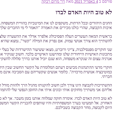
פורסם ב
4 באפריל 2021
מאת
דר' מרום רבקה
לא טוב היות האדם לבדו
החגים היהודים ובכל הדתות, משקפים לנו את המיטביות בהוויית המשפחה.
איכות הקבוצה, שהרי כולנו מכירים את האמרה "תאמר לי מי החברים שלך 
בראשית המאה העשרים העלה הפסיכולוג אלפרד אדלר את ההשערה שלצורך הב
להשתייך הוא צורך אנושי עמוק. אם נפרק את המילה "קשר", נמצא שהיא מור
שני חוקרים מפנסילבניה, צ'ייני ורוברט, מצאו ששיעור ההישרדות של בעלי
מתכונות האישיות הייחודית שלנו ומהישגנו האישיים בלבד. חשוב שנוקיר א
אנרגיה עצום זה שנקרא משפחה, הוא שגם יוביל אותנו בדרך סלולה להשקי
חוקרי מדעי ההתנהגות מביעים דעתם המלומדת על הקשר החשוב שבין היחיד
כמוטיבציה אנושית מרכזית". כלומר אנשים שקשריהם עם הסביבה אינם מפ
חברתי.
ההשתייכות לקבוצה הינו צורך ולכן חשוב להקנותו מהגיל הרך ולהוות מודל
אליהם אני משתייך מחזקים אותי ובונים איתי את החוסן הנפשי שלי להתמוד
לא טוב היות האדם לבדו. אימרה חזקה שמלווה אותנו בזמן משבר. אך לא כך
האחרון. אל תמעיטו בערך המשפחתיות והיו שותפים להבניית הקשר המשפח
היום לקבוצה, מחר הקבוצה בשבילכם.