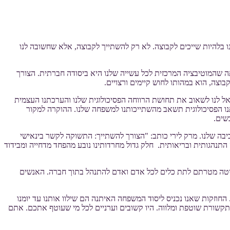
 בלהיות שייכים לקבוצה. לא רק להשתייך לקבוצה, אלא שחשובה לנו
 שהמוטיבציה המרכזית לכל עשייה שלנו היא ביסודה חברתית. הצורך
וצה, הוא במהותו לחוש קיימים ורצויים.
 אל לנו לשאוב את תחושת הרווחה הפסיכולוגית שלנו והערכתנו העצמית
תנו הפסיכולוגית תשאב מהשתייכותנו למשפחה שלנו. ההוקרה למקור
שים.
ה שלנו. מרק לירי כותב: "הצורך להשתייך: התשוקה לקשר בינאישי
הגותית ובריאותית. חלק גדול מחרדותינו נובע מהפחד מדחייה ומבידוד
ניברסיטה מטרתם לתת כלים לכל אדם ואדם להתנהל בתוך חברה. האנשים
חוזקות שאנו נכניס ליסוד המשפחה האיתנה הם שילוו אותנו עד יומנו
קשורת שוטפת ומלווה. היו קשובים וערניים לכל מי שעוטף אתכם. אתם