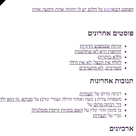
הפוסט הבא
הבא
כל חלום יש לו תקווה אחת ודמעה אחת
פוסטים אחרונים
הרווח שבמפגש הדורות
תקיפות היא לא שתלטנות
(ללא כותרת)
לקלף את הבצל, לא את הילד
מעורבים, לא מתערבים
תגובות אחרונות
רבקה מרום
על
תעודות
משפחת צדוק ( נועה ואוהד והילה ועמרי ונדב)
על
סָבְתָא, מִי הוּא יֶלֶד מ
דר' רבקה מרום
על
בן סימון זוהר קלין
על
האם בזוגיות קיימת סובלנות?
גברי
על
תעודות
ארכיונים