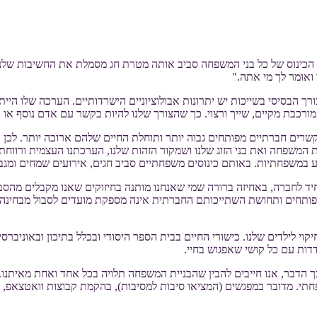
 הכינוס של כל בני המשפחה סביב אותה מטרת חג מסמלת את החשיבות שלנו
ואומר לך מי אתה."
סיסי בשייכות יש יתרונות אבולוציוניים הישרדותיים. הערכה שלו הייתה
כבת מקיים, שייך ורצוי. כך שהצורך שלנו להיות בקשר עם אדם נוסף או קב
 קשרים חברתיים מפותחים גבוה יותר ותוחלת החיים שלהם ארוכה יותר. לכן
ת המשפחה ואת בני הזוג שלנו ושמקור הזהות שלנו, הערכתנו העצמית ורווח
ע במשפחתיות. באותם כינוסים משפחתיים סביב חגים, אירועים שמחים ומגב
 לחברה, באחיזה ברורה שמי שאנחנו מותנה בחיזוקים שאנו מקבלים מהסביב
ותחים ותחושת השתייכותם החברתית אינה מספקת מועדים לסבול מבחינה התנ
 חיקוי לילדים שלנו. כישורי החיים בבית הספר היסודי ובכלל בתיכון ובאו
דות עם כל קושי שאפגוש בחיי.
 הדבר, אנו חייבים להבין שהבניית המשפחה תלויה בכל אחד ואחת מאיתנו. ה
תי. מדובר במפגשים (המציאו סיבות למסיבות), בהקמת קבוצות וואטצאפ, ת