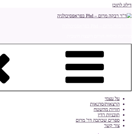
דילוג לתוכן
ד"ר רבקה מרום – Phd בפראפסיכולגיה
מדריכה ומלווה הורים ויועצת חינוכית
על עצמי
הרצאות/סדנאות
חוויות מהשטח
תוכניות רדיו
ספרים שכתבה דר' מרום
צור קשר